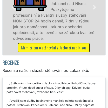
nci nad Nisou.
na š
ytujeme
se s
užby stěhování
stěh
 7 dní v týdnu
technikou. Tyto služby zajiš
ro obchodní
domácnostem i firmám v cel
se zárukou kvalitně
Jablonec nad Nisou se záruko
franchisové sítě EXTRA STĚ
Nabízíme stěhovací služby
ablonci nad Nisou
včetně víkendů a svátků bez 
Mám zájem o stěhovací služby v J
RECENZE
Recenze našich služeb stěhování od zákazníků:
Stěhování z kanceláře v Jablonci nad Nisou. Pohodička, žádný
problém. V tutej době super přístup. Díky chlapy. Kdykoli budu
potřebovat stěhování, rozhodně beru vás.