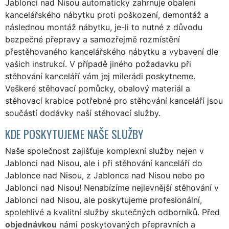
Jablonci nad Nisou automaticky zahrnuje obalení
kancelářského nábytku proti poškození, demontáž a
následnou montáž nábytku, je-li to nutné z důvodu
bezpečné přepravy a samozřejmě rozmístění
přestěhovaného kancelářského nábytku a vybavení dle
vašich instrukcí. V případě jiného požadavku při
stěhování kanceláří vám jej milerádi poskytneme.
Veškeré stěhovací pomůcky, obalový materiál a
stěhovací krabice potřebné pro stěhování kanceláří jsou
součástí dodávky naší stěhovací služby.
KDE POSKYTUJEME NAŠE SLUŽBY
Naše společnost zajišťuje komplexní služby nejen v
Jablonci nad Nisou, ale i při stěhování kanceláří do
Jablonce nad Nisou, z Jablonce nad Nisou nebo po
Jablonci nad Nisou! Nenabízíme nejlevnější stěhování v
Jablonci nad Nisou, ale poskytujeme profesionální,
spolehlivé a kvalitní služby skutečných odborníků. Před
objednávkou
námi poskytovaných přepravních a