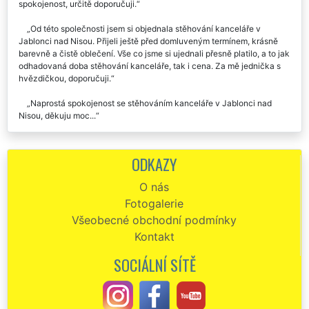
Využil jsem služby hodinového manžela od této společnosti a
potom i stěhování kanceláře v Jablonci nad Nisou. Vždy naprostá
spokojenost, určitě doporučuji.
Od této společnosti jsem si objednala stěhování kanceláře v
Jablonci nad Nisou. Přijeli ještě před domluveným termínem, krásně
barevně a čistě oblečení. Vše co jsme si ujednali přesně platilo, a to jak
odhadovaná doba stěhování kanceláře, tak i cena. Za mě jednička s
hvězdičkou, doporučuji.
Naprostá spokojenost se stěhováním kanceláře v Jablonci nad
Nisou, děkuju moc...
Na doporučení jsme využili tuto stěhovací firmu na stěhování
našich kanceláří v Jablonci nad Nisou a byli jsme maximálně
ODKAZY
spokojeni. Moc děkujeme stěhovákům za ochotu a trpělivost.
O nás
Jsem opravdu velmi spokojen. Stěhování kanceláře v Jablonci nad
Fotogalerie
Nisou proběhlo v pořádku a bez jediného problému.
Všeobecné obchodní podmínky
Stěhování kanceláří z Jablonce nad Nisou do Hradce Králové.
Kontakt
Výborná komunikace, naprosto precizní a ochotní stěhováci. Veškerý
stěhovaný nábytek rozebrali, obalili a na místě zase vše smontovali.
SOCIÁLNÍ SÍTĚ
Velkým překvapením a plusem pro tuto společnost byl potom fakt, že