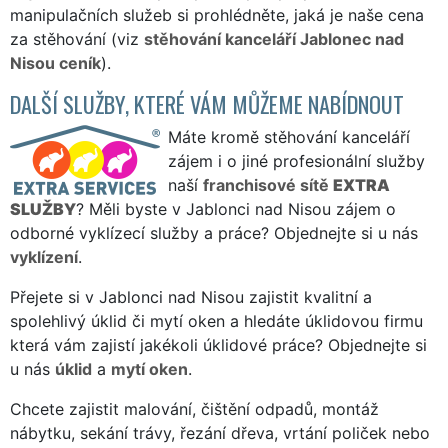
manipulačních služeb si prohlédněte, jaká je naše cena
za stěhování (viz
stěhování kanceláří Jablonec nad
Nisou ceník
).
DALŠÍ SLUŽBY, KTERÉ VÁM MŮŽEME NABÍDNOUT
Máte kromě stěhování kanceláří
zájem i o jiné profesionální služby
naší
franchisové sítě
EXTRA
SLUŽBY
? Měli byste v Jablonci nad Nisou zájem o
odborné vyklízecí služby a práce? Objednejte si u nás
vyklízení
.
Přejete si v Jablonci nad Nisou zajistit kvalitní a
spolehlivý úklid či mytí oken a hledáte úklidovou firmu
která vám zajistí jakékoli úklidové práce? Objednejte si
u nás
úklid
a
mytí oken
.
Chcete zajistit malování, čištění odpadů, montáž
nábytku, sekání trávy, řezání dřeva, vrtání poliček nebo