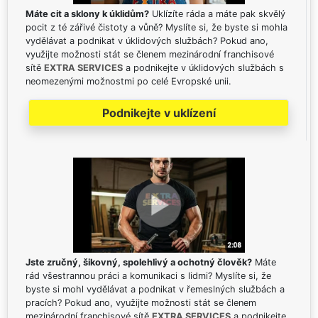
Máte cit a sklony k úklidům?
Uklízíte ráda a máte pak skvělý
pocit z té zářivé čistoty a vůně? Myslíte si, že byste si mohla
vydělávat a podnikat v úklidových službách? Pokud ano,
využijte možnosti stát se členem mezinárodní franchisové
sítě
EXTRA SERVICES
a podnikejte v úklidových službách s
neomezenými možnostmi po celé Evropské unii.
Podnikejte v uklízení
Jste zručný, šikovný, spolehlivý a ochotný člověk?
Máte
rád všestrannou práci a komunikaci s lidmi? Myslíte si, že
byste si mohl vydělávat a podnikat v řemeslných službách a
pracích? Pokud ano, využijte možnosti stát se členem
mezinárodní franchisové sítě
EXTRA SERVICES
a podnikejte