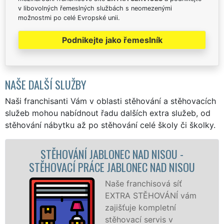
v libovolných řemeslných službách s neomezenými
možnostmi po celé Evropské unii.
Podnikejte jako řemeslník
NAŠE DALŠÍ SLUŽBY
Naši franchisanti Vám v oblasti stěhování a stěhovacích
služeb mohou nabídnout řadu dalších extra služeb, od
stěhování nábytku až po stěhování celé školy či školky.
 NAD NISOU -
STĚHOVACÍ SLUŽBA JA
ONEC NAD NISOU
NISOU - STĚHOVACÍ FIR
NAD NISOU
franchisová síť
A STĚHOVÁNÍ vám
Pos
ťuje kompletní
stěh
vací servis v
Jabl