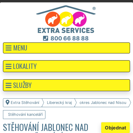
800 66 88 88
MENU
LOKALITY
SLUŽBY
Extra Stěhování
Liberecký kraj
okres Jablonec nad Nisou
Stěhování kanceláří
STĚHOVÁNÍ JABLONEC NAD
Objednat