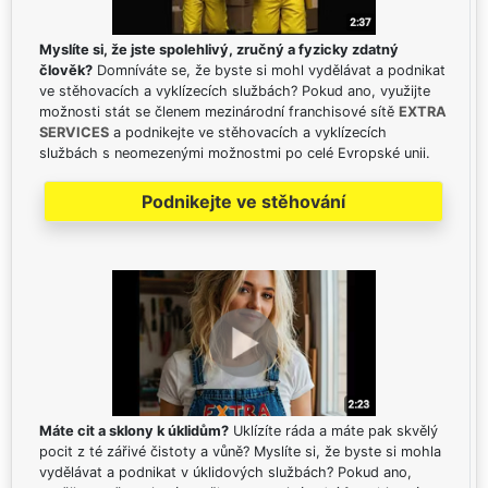
Myslíte si, že jste spolehlivý, zručný a fyzicky zdatný
člověk?
Domníváte se, že byste si mohl vydělávat a podnikat
ve stěhovacích a vyklízecích službách? Pokud ano, využijte
možnosti stát se členem mezinárodní franchisové sítě
EXTRA
SERVICES
a podnikejte ve stěhovacích a vyklízecích
službách s neomezenými možnostmi po celé Evropské unii.
Podnikejte ve stěhování
Máte cit a sklony k úklidům?
Uklízíte ráda a máte pak skvělý
pocit z té zářivé čistoty a vůně? Myslíte si, že byste si mohla
vydělávat a podnikat v úklidových službách? Pokud ano,