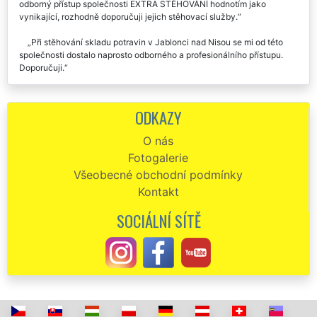
stěhováků. Doporučuju.
Stěhování skladu hraček v Jablonci nad Nisou. Profesionální a
odborný přístup společnosti EXTRA STĚHOVÁNÍ hodnotím jako
vynikající, rozhodně doporučuji jejich stěhovací služby.
Při stěhování skladu potravin v Jablonci nad Nisou se mi od této
společnosti dostalo naprosto odborného a profesionálního přístupu.
Doporučuji.
Společnost EXTRA SLUŽBY nám zajistila stěhování a přepravu
našich skladových zásob v Jablonci nad Nisou. Skvělé služby,
ODKAZY
odborní pracovníci, profesionální chování.
O nás
Fotogalerie
Všeobecné obchodní podmínky
Kontakt
SOCIÁLNÍ SÍTĚ