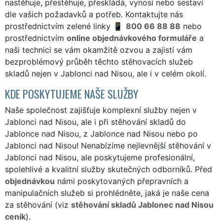
nastěhuje, přestěhuje, přeskládá, vynosí nebo sestaví
dle vašich požadavků a potřeb. Kontaktujte nás
prostřednictvím zelené linky
800 66 88 88
nebo
prostřednictvím
online objednávkového formuláře
a
naši technici se vám okamžitě ozvou a zajistí vám
bezproblémový průběh těchto stěhovacích služeb
skladů nejen v Jablonci nad Nisou, ale i v celém okolí.
KDE POSKYTUJEME NAŠE SLUŽBY
Naše společnost zajišťuje komplexní služby nejen v
Jablonci nad Nisou, ale i při stěhování skladů do
Jablonce nad Nisou, z Jablonce nad Nisou nebo po
Jablonci nad Nisou! Nenabízíme nejlevnější stěhování v
Jablonci nad Nisou, ale poskytujeme profesionální,
spolehlivé a kvalitní služby skutečných odborníků. Před
objednávkou
námi poskytovaných přepravních a
manipulačních služeb si prohlédněte, jaká je naše cena
za stěhování (viz
stěhování skladů Jablonec nad Nisou
ceník
).