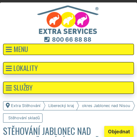
800 66 88 88
MENU
LOKALITY
SLUŽBY
Extra Stěhování
Liberecký kraj
okres Jablonec nad Nisou
Stěhování skladů
STĚHOVÁNÍ JABLONEC NAD
Objednat