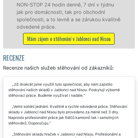
nu
technikou. Tyto služby zajišťujeme
domácnostem i firmám v celém okresu
litně
Jablonec nad Nisou se zárukou kvality
franchisové sítě EXTRA STĚHOVÁNÍ.
Nabízíme stěhovací služby NON-STOP
u
včetně víkendů a svátků bez příplatků.
Mám zájem o stěhovací služby v Jablonci nad Niso
RECENZE
Recenze našich služeb stěhování od zákazníků:
Již dvakrát jsme využili tuto společnost, aby nám zajistilo
stěhování našich skladů v Jablonci nad Nisou. Poskytují výborné
stěhovací práce. Budeme využívat i nadále.
Velmi solidní jednání. Kvalitně a rychle odvedená práce. Stěhování
skladu v Jablonci nad Nisou bylo provedeno za méně než 3 dny.
Naprosto profesionální práce jak řidičů kamionů tak i samotných