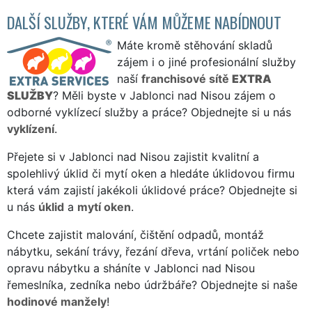
DALŠÍ SLUŽBY, KTERÉ VÁM MŮŽEME NABÍDNOUT
Máte kromě stěhování skladů
zájem i o jiné profesionální služby
naší
franchisové sítě
EXTRA
SLUŽBY
? Měli byste v Jablonci nad Nisou zájem o
odborné vyklízecí služby a práce? Objednejte si u nás
vyklízení
.
Přejete si v Jablonci nad Nisou zajistit kvalitní a
spolehlivý úklid či mytí oken a hledáte úklidovou firmu
která vám zajistí jakékoli úklidové práce? Objednejte si
u nás
úklid
a
mytí oken
.
Chcete zajistit malování, čištění odpadů, montáž
nábytku, sekání trávy, řezání dřeva, vrtání poliček nebo
opravu nábytku a sháníte v Jablonci nad Nisou
řemeslníka, zedníka nebo údržbáře? Objednejte si naše
hodinové manžely
!