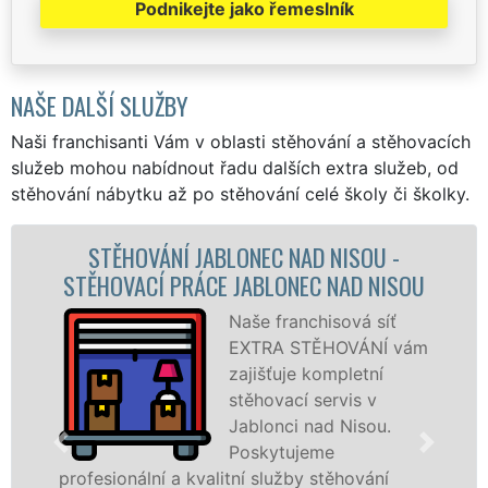
Podnikejte jako řemeslník
NAŠE DALŠÍ SLUŽBY
Naši franchisanti Vám v oblasti stěhování a stěhovacích
služeb mohou nabídnout řadu dalších extra služeb, od
stěhování nábytku až po stěhování celé školy či školky.
-
STĚHOVACÍ SLUŽBA JABLONEC NAD
ISOU
NISOU - STĚHOVACÍ FIRMA JABLONEC
NAD NISOU
ť
 vám
Poskytujeme
stěhovací služby 
Jablonci nad Niso
.
na špičkové úrovn
se speciální
stěhovací