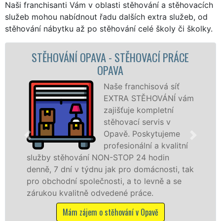
Naši franchisanti Vám v oblasti stěhování a stěhovacích
služeb mohou nabídnout řadu dalších extra služeb, od
stěhování nábytku až po stěhování celé školy či školky.
PAVA - STĚHOVACÍ PRÁCE
STĚHOVACÍ SLU
OPAVA
FI
Naše franchisová síť
EXTRA STĚHOVÁNÍ vám
zajišťuje kompletní
stěhovací servis v
Opavě. Poskytujeme
profesionální a kvalitní
ání NON-STOP 24 hodin
služby zajišťujem
týdnu jak pro domácnosti, tak
celém okresu Opav
olečnosti, a to levně a se
franchisové sítě
ně odvedené práce.
Nabízíme stěhova
včetně víkendů a s
jem o stěhování v Opavě