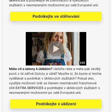
SERVICES
a podnikejte ve stěhovacích a vyklízecích
službách s neomezenými možnostmi po celé Evropské unii.
Podnikejte ve stěhování
Máte cit a sklony k úklidům?
Uklízíte ráda a máte pak skvělý
pocit z té zářivé čistoty a vůně? Myslíte si, že byste si mohla
vydělávat a podnikat v úklidových službách? Pokud ano,
využijte možnosti stát se členem mezinárodní franchisové
sítě
EXTRA SERVICES
a podnikejte v úklidových službách s
neomezenými možnostmi po celé Evropské unii.
Podnikejte v uklízení