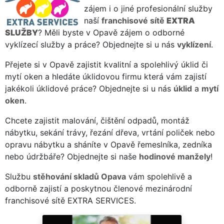
zájem i o jiné profesionální služby
naší
franchisové sítě
EXTRA
SLUŽBY
? Měli byste v Opavě zájem o odborné
vyklízecí služby a práce? Objednejte si u nás
vyklízení
.
Přejete si v Opavě zajistit kvalitní a spolehlivý úklid či
mytí oken a hledáte úklidovou firmu která vám zajistí
jakékoli úklidové práce? Objednejte si u nás
úklid
a
mytí
oken
.
Chcete zajistit malování, čištění odpadů, montáž
nábytku, sekání trávy, řezání dřeva, vrtání poliček nebo
opravu nábytku a sháníte v Opavě řemeslníka, zedníka
nebo údržbáře? Objednejte si naše
hodinové manžely
!
Službu
stěhování skladů Opava
vám spolehlivě a
odborně zajistí a poskytnou členové mezinárodní
franchisové sítě EXTRA SERVICES.