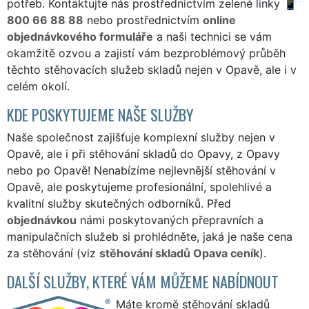
potřeb. Kontaktujte nás prostřednictvím zelené linky
800 66 88 88
nebo prostřednictvím
online
objednávkového formuláře
a naši technici se vám
okamžitě ozvou a zajistí vám bezproblémový průběh
těchto stěhovacích služeb skladů nejen v Opavě, ale i v
celém okolí.
KDE POSKYTUJEME NAŠE SLUŽBY
Naše společnost zajišťuje komplexní služby nejen v
Opavě, ale i při stěhování skladů do Opavy, z Opavy
nebo po Opavě! Nenabízíme nejlevnější stěhování v
Opavě, ale poskytujeme profesionální, spolehlivé a
kvalitní služby skutečných odborníků. Před
objednávkou
námi poskytovaných přepravních a
manipulačních služeb si prohlédněte, jaká je naše cena
za stěhování (viz
stěhování skladů Opava ceník
).
DALŠÍ SLUŽBY, KTERÉ VÁM MŮŽEME NABÍDNOUT
Máte kromě stěhování skladů