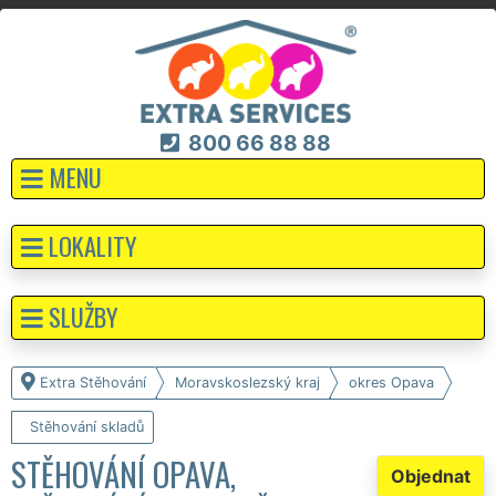
800 66 88 88
MENU
LOKALITY
SLUŽBY
Extra Stěhování
Moravskoslezský kraj
okres Opava
Stěhování skladů
STĚHOVÁNÍ OPAVA,
Objednat