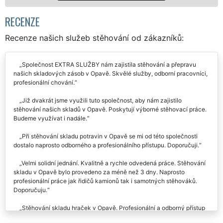
Mám zájem o s
RECENZE
Recenze našich služeb stěhování od zákazníků:
Společnost EXTRA SLUŽBY nám zajistila stěhování a přepravu
našich skladových zásob v Opavě. Skvělé služby, odborní pracovníci,
profesionální chování.
Již dvakrát jsme využili tuto společnost, aby nám zajistilo
stěhování našich skladů v Opavě. Poskytují výborné stěhovací práce.
Budeme využívat i nadále.
Při stěhování skladu potravin v Opavě se mi od této společnosti
dostalo naprosto odborného a profesionálního přístupu. Doporučuji.
Velmi solidní jednání. Kvalitně a rychle odvedená práce. Stěhování
skladu v Opavě bylo provedeno za méně než 3 dny. Naprosto
profesionální práce jak řidičů kamionů tak i samotných stěhováků.
Doporučuju.
Stěhování skladu hraček v Opavě. Profesionální a odborný přístup