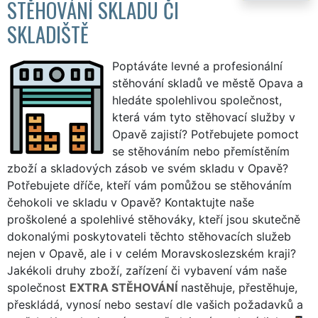
STĚHOVÁNÍ SKLADU ČI
SKLADIŠTĚ
Poptáváte levné a profesionální
stěhování skladů ve městě Opava a
hledáte spolehlivou společnost,
která vám tyto stěhovací služby v
Opavě zajistí? Potřebujete pomoct
se stěhováním nebo přemístěním
zboží a skladových zásob ve svém skladu v Opavě?
Potřebujete dříče, kteří vám pomůžou se stěhováním
čehokoli ve skladu v Opavě? Kontaktujte naše
proškolené a spolehlivé stěhováky, kteří jsou skutečně
dokonalými poskytovateli těchto stěhovacích služeb
nejen v Opavě, ale i v celém Moravskoslezském kraji?
Jakékoli druhy zboží, zařízení či vybavení vám naše
společnost
EXTRA STĚHOVÁNÍ
nastěhuje, přestěhuje,
přeskládá, vynosí nebo sestaví dle vašich požadavků a