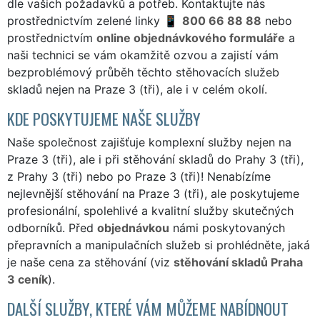
dle vašich požadavků a potřeb. Kontaktujte nás
prostřednictvím zelené linky
800 66 88 88
nebo
prostřednictvím
online objednávkového formuláře
a
naši technici se vám okamžitě ozvou a zajistí vám
bezproblémový průběh těchto stěhovacích služeb
skladů nejen na Praze 3 (tři), ale i v celém okolí.
KDE POSKYTUJEME NAŠE SLUŽBY
Naše společnost zajišťuje komplexní služby nejen na
Praze 3 (tři), ale i při stěhování skladů do Prahy 3 (tři),
z Prahy 3 (tři) nebo po Praze 3 (tři)! Nenabízíme
nejlevnější stěhování na Praze 3 (tři), ale poskytujeme
profesionální, spolehlivé a kvalitní služby skutečných
odborníků. Před
objednávkou
námi poskytovaných
přepravních a manipulačních služeb si prohlédněte, jaká
je naše cena za stěhování (viz
stěhování skladů Praha
3 ceník
).
DALŠÍ SLUŽBY, KTERÉ VÁM MŮŽEME NABÍDNOUT