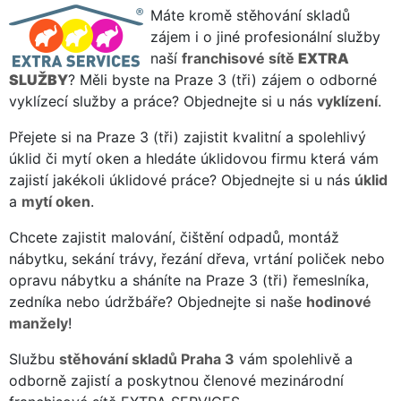
Máte kromě stěhování skladů
zájem i o jiné profesionální služby
naší
franchisové sítě
EXTRA
SLUŽBY
? Měli byste na Praze 3 (tři) zájem o odborné
vyklízecí služby a práce? Objednejte si u nás
vyklízení
.
Přejete si na Praze 3 (tři) zajistit kvalitní a spolehlivý
úklid či mytí oken a hledáte úklidovou firmu která vám
zajistí jakékoli úklidové práce? Objednejte si u nás
úklid
a
mytí oken
.
Chcete zajistit malování, čištění odpadů, montáž
nábytku, sekání trávy, řezání dřeva, vrtání poliček nebo
opravu nábytku a sháníte na Praze 3 (tři) řemeslníka,
zedníka nebo údržbáře? Objednejte si naše
hodinové
manžely
!
Službu
stěhování skladů Praha 3
vám spolehlivě a
odborně zajistí a poskytnou členové mezinárodní