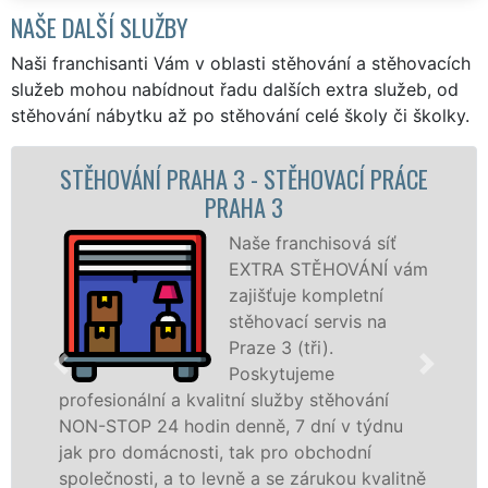
NAŠE DALŠÍ SLUŽBY
Naši franchisanti Vám v oblasti stěhování a stěhovacích
služeb mohou nabídnout řadu dalších extra služeb, od
stěhování nábytku až po stěhování celé školy či školky.
ĚHOVACÍ PRÁCE
STĚHOVACÍ SLUŽBA PRA
STĚHOVACÍ FIRMA PR
nchisová síť
Poskyt
STĚHOVÁNÍ vám
stěhov
e kompletní
Praze 3
í servis na
špičko
tři).
speciál
jeme
techni
by stěhování
služby zajišťujeme domácnoste
 dní v týdnu
celém okresu Praha 3 se záruko
 obchodní
franchisové sítě EXTRA STĚHO
zárukou kvalitně
Nabízíme stěhovací služby NO