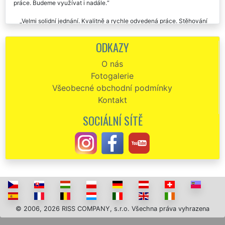
práce. Budeme využívat i nadále.
Velmi solidní jednání. Kvalitně a rychle odvedená práce. Stěhování
skladu na Praze 3 (tři) bylo provedeno za méně než 3 dny. Naprosto
profesionální práce jak řidičů kamionů tak i samotných stěhováků.
ODKAZY
Doporučuju.
O nás
Fotogalerie
Všeobecné obchodní podmínky
Kontakt
SOCIÁLNÍ SÍTĚ
© 2006, 2026 RISS COMPANY, s.r.o. Všechna práva vyhrazena