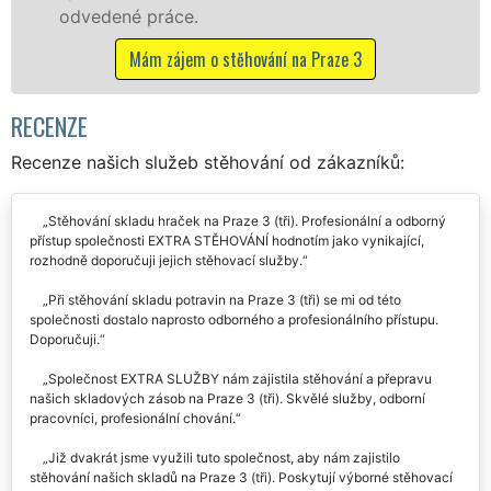
včetně víkendů a svátků bez pří
a Praze 3
Mám zájem o stěhovací služby n
RECENZE
Recenze našich služeb stěhování od zákazníků:
Stěhování skladu hraček na Praze 3 (tři). Profesionální a odborný
přístup společnosti EXTRA STĚHOVÁNÍ hodnotím jako vynikající,
rozhodně doporučuji jejich stěhovací služby.
Při stěhování skladu potravin na Praze 3 (tři) se mi od této
společnosti dostalo naprosto odborného a profesionálního přístupu.
Doporučuji.
Společnost EXTRA SLUŽBY nám zajistila stěhování a přepravu
našich skladových zásob na Praze 3 (tři). Skvělé služby, odborní
pracovníci, profesionální chování.
Již dvakrát jsme využili tuto společnost, aby nám zajistilo
stěhování našich skladů na Praze 3 (tři). Poskytují výborné stěhovací