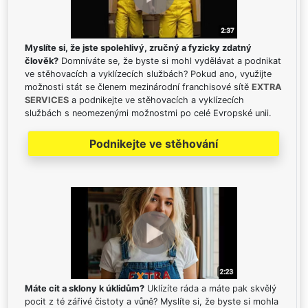
Myslíte si, že jste spolehlivý, zručný a fyzicky zdatný
člověk?
Domníváte se, že byste si mohl vydělávat a podnikat
ve stěhovacích a vyklízecích službách? Pokud ano, využijte
možnosti stát se členem mezinárodní franchisové sítě
EXTRA
SERVICES
a podnikejte ve stěhovacích a vyklízecích
službách s neomezenými možnostmi po celé Evropské unii.
Podnikejte ve stěhování
Máte cit a sklony k úklidům?
Uklízíte ráda a máte pak skvělý
pocit z té zářivé čistoty a vůně? Myslíte si, že byste si mohla