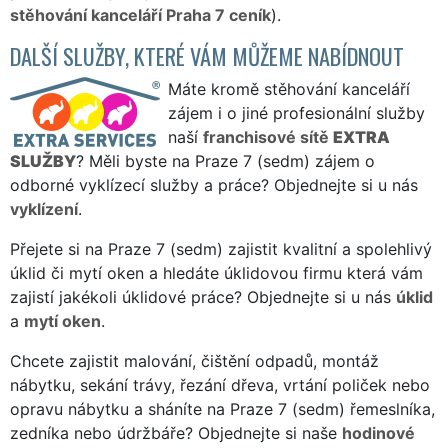
stěhování kanceláří Praha 7 ceník
).
DALŠÍ SLUŽBY, KTERÉ VÁM MŮŽEME NABÍDNOUT
Máte kromě stěhování kanceláří
zájem i o jiné profesionální služby
naší
franchisové sítě
EXTRA
SLUŽBY
? Měli byste na Praze 7 (sedm) zájem o
odborné vyklízecí služby a práce? Objednejte si u nás
vyklízení
.
Přejete si na Praze 7 (sedm) zajistit kvalitní a spolehlivý
úklid či mytí oken a hledáte úklidovou firmu která vám
zajistí jakékoli úklidové práce? Objednejte si u nás
úklid
a
mytí oken
.
Chcete zajistit malování, čištění odpadů, montáž
nábytku, sekání trávy, řezání dřeva, vrtání poliček nebo
opravu nábytku a sháníte na Praze 7 (sedm) řemeslníka,
zedníka nebo údržbáře? Objednejte si naše
hodinové