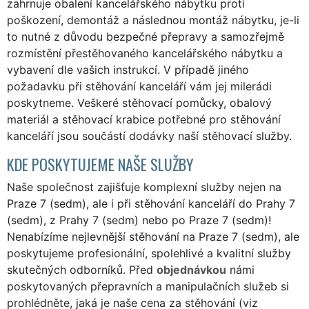
zahrnuje obalení kancelářského nábytku proti
poškození, demontáž a následnou montáž nábytku, je-li
to nutné z důvodu bezpečné přepravy a samozřejmě
rozmístění přestěhovaného kancelářského nábytku a
vybavení dle vašich instrukcí. V případě jiného
požadavku při stěhování kanceláří vám jej milerádi
poskytneme. Veškeré stěhovací pomůcky, obalový
materiál a stěhovací krabice potřebné pro stěhování
kanceláří jsou součástí dodávky naší stěhovací služby.
KDE POSKYTUJEME NAŠE SLUŽBY
Naše společnost zajišťuje komplexní služby nejen na
Praze 7 (sedm), ale i při stěhování kanceláří do Prahy 7
(sedm), z Prahy 7 (sedm) nebo po Praze 7 (sedm)!
Nenabízíme nejlevnější stěhování na Praze 7 (sedm), ale
poskytujeme profesionální, spolehlivé a kvalitní služby
skutečných odborníků. Před
objednávkou
námi
poskytovaných přepravních a manipulačních služeb si
prohlédněte, jaká je naše cena za stěhování (viz