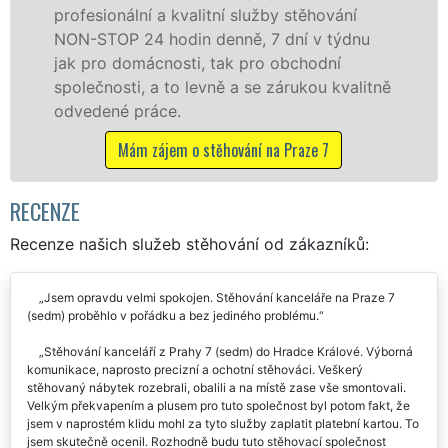
ěhování
služby zajišťujeme domácnostem i f
 v týdnu
celém okresu Praha 7 se zárukou kva
odní
franchisové sítě EXTRA STĚHOVÁNÍ.
ou kvalitně
Nabízíme stěhovací služby NON-ST
včetně víkendů a svátků bez příplatk
e 7
Mám zájem o stěhovací služby na Praz
RECENZE
Recenze našich služeb stěhování od zákazníků:
Jsem opravdu velmi spokojen. Stěhování kanceláře na Praze 7
(sedm) proběhlo v pořádku a bez jediného problému.
Stěhování kanceláří z Prahy 7 (sedm) do Hradce Králové. Výborná
komunikace, naprosto precizní a ochotní stěhováci. Veškerý
stěhovaný nábytek rozebrali, obalili a na místě zase vše smontovali.
Velkým překvapením a plusem pro tuto společnost byl potom fakt, že
jsem v naprostém klidu mohl za tyto služby zaplatit platební kartou. To
jsem skutečně ocenil. Rozhodně budu tuto stěhovací společnost