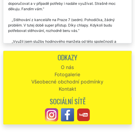
doporučovat a v případě potřeby i nadále využívat. Strašně moc
děkuju. Fandím vám.
Stěhování z kanceláře na Praze 7 (sedm). Pohodička, žádný
problém. V tutej době super přístup. Díky chlapy. Kdykoli budu
potřebovat stěhování, rozhodně beru vás.
Využil jsem služby hodinového manžela od této společnosti a
potom i stěhování kanceláře na Praze 7 (sedm). Vždy naprostá
spokojenost, určitě doporučuji.
ODKAZY
Od této společnosti jsem si objednala stěhování kanceláře na Praze
O nás
7 (sedm). Přijeli ještě před domluveným termínem, krásně barevně a
Fotogalerie
čistě oblečení. Vše co jsme si ujednali přesně platilo, a to jak
odhadovaná doba stěhování kanceláře, tak i cena. Za mě jednička s
Všeobecné obchodní podmínky
hvězdičkou, doporučuji.
Kontakt
Naprostá spokojenost se stěhováním kanceláře na Praze 7 (sedm),
SOCIÁLNÍ SÍTĚ
děkuju moc...
Na doporučení jsme využili tuto stěhovací firmu na stěhování
našich kanceláří na Praze 7 (sedm) a byli jsme maximálně spokojeni.
Moc děkujeme stěhovákům za ochotu a trpělivost.