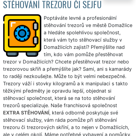
STĚHOVÁNÍ TREZORU ČI SEJFU
Poptáváte levné a profesionální
stěhování trezorů ve městě Domažlice
a hledáte spolehlivou společnost,
která vám tyto stěhovací služby v
Domažlicích zajistí? Přemýšlíte nad
tím, kdo vám pomůže přestěhovat
trezor v Domažlicích? Chcete přestěhovat trezor nebo
trezorovou skříň a přemýšlíte jak? Sami, ani s kamarády
to raději nezkoušejte. Může to být velmi nebezpečné.
Trezory váží i stovky kilogramů a k manipulaci s takto
těžkými předměty je opravdu lepší, objednat si
stěhovací společnost, která se na toto stěhování
trezorů specializuje. Naše franchisová společnost
EXTRA STĚHOVÁNÍ
, která odborně poskytuje své
stěhovací služby, vám ráda pomůže při stěhování
trezoru či trezorových skříní, a to nejen v Domažlicích,
ale v celém okolí. Máme potřebné vybavení a pomůcky,