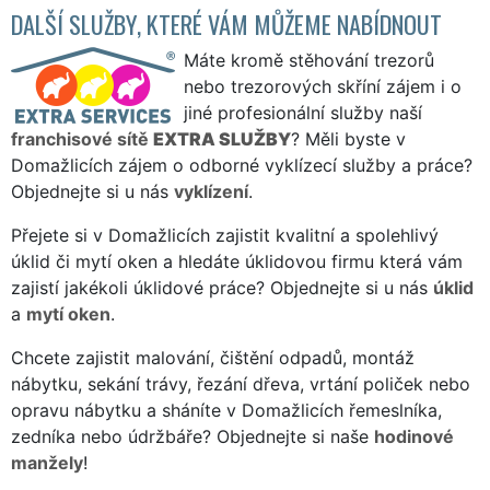
DALŠÍ SLUŽBY, KTERÉ VÁM MŮŽEME NABÍDNOUT
Máte kromě stěhování trezorů
nebo trezorových skříní zájem i o
jiné profesionální služby naší
franchisové sítě
EXTRA SLUŽBY
? Měli byste v
Domažlicích zájem o odborné vyklízecí služby a práce?
Objednejte si u nás
vyklízení
.
Přejete si v Domažlicích zajistit kvalitní a spolehlivý
úklid či mytí oken a hledáte úklidovou firmu která vám
zajistí jakékoli úklidové práce? Objednejte si u nás
úklid
a
mytí oken
.
Chcete zajistit malování, čištění odpadů, montáž
nábytku, sekání trávy, řezání dřeva, vrtání poliček nebo
opravu nábytku a sháníte v Domažlicích řemeslníka,
zedníka nebo údržbáře? Objednejte si naše
hodinové
manžely
!