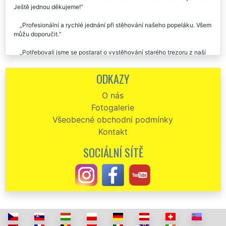
Ještě jednou děkujeme!
Profesionální a rychlé jednání při stěhování našeho popeláku. Všem
můžu doporučit.
Potřebovali jsme se postarat o vystěhování starého trezoru z naší
kanceláře v Domažlicích. Stěhování jsme jeden den objednali, a hned
druhý den se nám o toto stěhování chlapi z EXTRA STĚHOVÁNÍ
ODKAZY
postarali. Výborná zkušenost, určitě budeme využívat i nadále tyto
stěhováky z Domažlic.
O nás
Fotogalerie
Všeobecné obchodní podmínky
Kontakt
SOCIÁLNÍ SÍTĚ