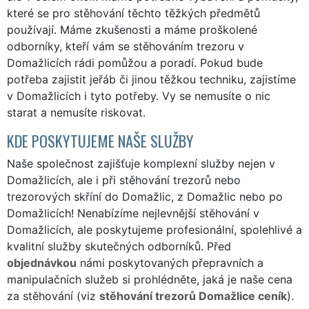
které se pro stěhování těchto těžkých předmětů
používají. Máme zkušenosti a máme proškolené
odborníky, kteří vám se stěhováním trezoru v
Domažlicích rádi pomůžou a poradí. Pokud bude
potřeba zajistit jeřáb či jinou těžkou techniku, zajistíme
v Domažlicích i tyto potřeby. Vy se nemusíte o nic
starat a nemusíte riskovat.
KDE POSKYTUJEME NAŠE SLUŽBY
Naše společnost zajišťuje komplexní služby nejen v
Domažlicích, ale i při stěhování trezorů nebo
trezorových skříní do Domažlic, z Domažlic nebo po
Domažlicích! Nenabízíme nejlevnější stěhování v
Domažlicích, ale poskytujeme profesionální, spolehlivé a
kvalitní služby skutečných odborníků. Před
objednávkou
námi poskytovaných přepravních a
manipulačních služeb si prohlédněte, jaká je naše cena
za stěhování (viz
stěhování trezorů Domažlice ceník
).