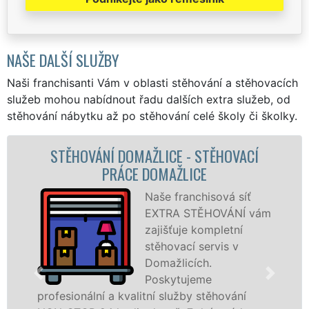
NAŠE DALŠÍ SLUŽBY
Naši franchisanti Vám v oblasti stěhování a stěhovacích
služeb mohou nabídnout řadu dalších extra služeb, od
stěhování nábytku až po stěhování celé školy či školky.
ICE - STĚHOVACÍ
STĚHOVACÍ SLUŽBA 
MAŽLICE
STĚHOVACÍ FIRMA
e franchisová síť
P
TRA STĚHOVÁNÍ vám
s
išťuje kompletní
D
hovací servis v
š
mažlicích.
s
skytujeme
t
 služby stěhování
služby zajišťujeme domác