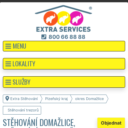
800 66 88 88
MENU
LOKALITY
SLUŽBY
Extra Stěhování
Plzeňský kraj
okres Domažlice
Stěhování trezorů
STĚHOVÁNÍ DOMAŽLICE,
Objednat