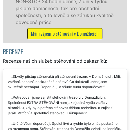
ně, 7 dní v týdnu
celém okresu Domažlice se
k pro obchodní
franchisové sítě EXTRA S
a se zárukou kvalitně
Nabízíme stěhovací služ
včetně víkendů a svátků be
ání v Domažlicích
Mám zájem o stěhovací slu
RECENZE
Recenze našich služeb stěhování od zákazníků:
Skvělý přístup stěhováků při stěhování trezoru v Domažlicích. Milí,
vstřícní, ochotní, neskutečně obětaví. Co dokázali unést jsem
skutečně nechápal. Doporučuji a všude budu doporučovat.
Potřebovali jsme zajistit stěhování trezoru v Domažlicích.
Společnost EXTRA STĚHOVÁNÍ nám jako jediná vyšla vstříc v
okamžiku, kdy bylo potřeba stěhovat těžkou technikou a zajistit i
jeřáb. Vstřícní a spolehliví stěhováci. Děkujeme.?
Určitě Všem doporučuji. Spolehlivě a rychle bylo o nás postaráno,
za rozumnou cenu. Stěhování trezoru do Domažlic zvládli na jedničku.