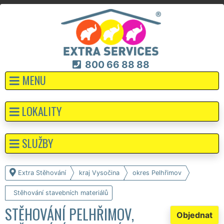
800 66 88 88
MENU
LOKALITY
SLUŽBY
Extra Stěhování
kraj Vysočina
okres Pelhřimov
Stěhování stavebních materiálů
STĚHOVÁNÍ PELHŘIMOV,
Objednat