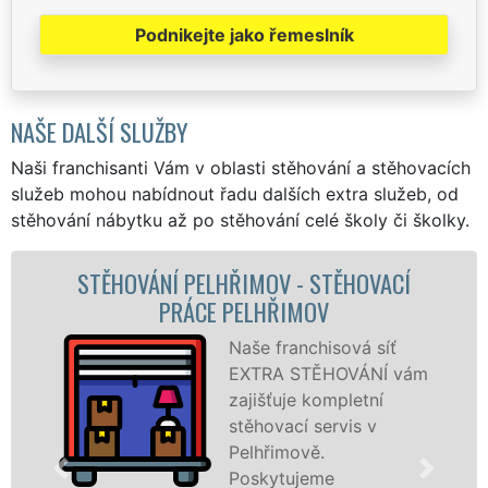
Podnikejte jako řemeslník
NAŠE DALŠÍ SLUŽBY
Naši franchisanti Vám v oblasti stěhování a stěhovacích
služeb mohou nabídnout řadu dalších extra služeb, od
stěhování nábytku až po stěhování celé školy či školky.
STĚHOVACÍ
STĚHOVACÍ SLUŽBA PELHŘI
V
STĚHOVACÍ FIRMA PELHŘ
hisová síť
Poskytuj
ĚHOVÁNÍ vám
stěhovací
ompletní
Pelhřimo
servis v
špičkové 
.
speciální
me
technikou