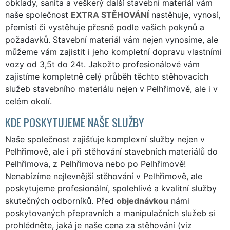
obklady, sanita a veškerý další stavební materiál vám
naše společnost
EXTRA STĚHOVÁNÍ
nastěhuje, vynosí,
přemístí či vystěhuje přesně podle vašich pokynů a
požadavků. Stavební materiál vám nejen vynosíme, ale
můžeme vám zajistit i jeho kompletní dopravu vlastními
vozy od 3,5t do 24t. Jakožto profesionálové vám
zajistíme kompletně celý průběh těchto stěhovacích
služeb stavebního materiálu nejen v Pelhřimově, ale i v
celém okolí.
KDE POSKYTUJEME NAŠE SLUŽBY
Naše společnost zajišťuje komplexní služby nejen v
Pelhřimově, ale i při stěhování stavebních materiálů do
Pelhřimova, z Pelhřimova nebo po Pelhřimově!
Nenabízíme nejlevnější stěhování v Pelhřimově, ale
poskytujeme profesionální, spolehlivé a kvalitní služby
skutečných odborníků. Před
objednávkou
námi
poskytovaných přepravních a manipulačních služeb si
prohlédněte, jaká je naše cena za stěhování (viz