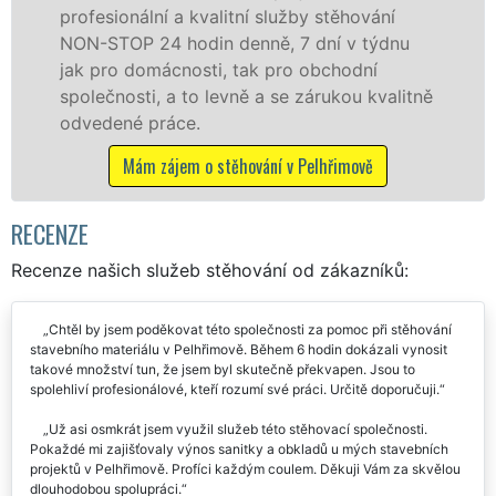
stěhování
služby zajišťujeme domácnostem i
ní v týdnu
celém okresu Pelhřimov se záruko
bchodní
franchisové sítě EXTRA STĚHOVÁN
rukou kvalitně
Nabízíme stěhovací služby NON-
včetně víkendů a svátků bez přípl
hřimově
Mám zájem o stěhovací služby v Pel
RECENZE
Recenze našich služeb stěhování od zákazníků:
Chtěl by jsem poděkovat této společnosti za pomoc při stěhování
stavebního materiálu v Pelhřimově. Během 6 hodin dokázali vynosit
takové množství tun, že jsem byl skutečně překvapen. Jsou to
spolehliví profesionálové, kteří rozumí své práci. Určitě doporučuji.
Už asi osmkrát jsem využil služeb této stěhovací společnosti.
Pokaždé mi zajišťovaly výnos sanitky a obkladů u mých stavebních
projektů v Pelhřimově. Profíci každým coulem. Děkuji Vám za skvělou
dlouhodobou spolupráci.