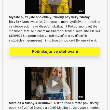
Myslíte si, že jste spolehlivý, zručný a fyzicky zdatný
člověk?
Domníváte se, že byste si mohl vydělávat a podnikat
ve stěhovacích a vyklízecích službách? Pokud ano, využijte
možnosti stát se členem mezinárodní franchisové sítě
EXTRA
SERVICES
a podnikejte ve stěhovacích a vyklízecích
službách s neomezenými možnostmi po celé Evropské unii.
Podnikejte ve stěhování
Máte cit a sklony k úklidům?
Uklízíte ráda a máte pak skvělý
pocit z té zářivé čistoty a vůně? Myslíte si, že byste si mohla