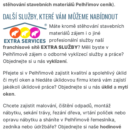
stěhování stavebních materiálů Pelhřimov ceník
).
DALŠÍ SLUŽBY, KTERÉ VÁM MŮŽEME NABÍDNOUT
Máte kromě stěhování stavebních
materiálů zájem i o jiné
profesionální služby naší
franchisové sítě
EXTRA SLUŽBY
? Měli byste v
Pelhřimově zájem o odborné vyklízecí služby a práce?
Objednejte si u nás
vyklízení
.
Přejete si v Pelhřimově zajistit kvalitní a spolehlivý úklid
či mytí oken a hledáte úklidovou firmu která vám zajistí
jakékoli úklidové práce? Objednejte si u nás
úklid
a
mytí
oken
.
Chcete zajistit malování, čištění odpadů, montáž
nábytku, sekání trávy, řezání dřeva, vrtání poliček nebo
opravu nábytku a sháníte v Pelhřimově řemeslníka,
zedníka nebo údržbáře? Objednejte si naše
hodinové