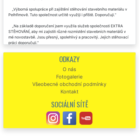
Výborná spolupráce při zajištění stěhování stavebního materiálu v
Pelhřimově. Tuto společnost určitě využiji i příště. Doporučuji.
Na základě doporučení jsem využila služeb společnosti EXTRA
STĚHOVÁNÍ, aby mi zajistili různé rozmístění stavebních materiálů v
mé novostavbě. Jsou přesný, spolehlivý a pracovitý. Jejich stěhovací
práci doporučuji.
Pravidelně využíváme společnost EXTRA STĚHOVÁNÍ, aby nám
ODKAZY
zajistila přepravu, nastěhování, a rozmístění různé sanity a oken na
našich stavbách v Pelhřimově. Vždy perfektní komunikativnost a
O nás
spolehlivost. Určitě budeme využívat i nadále služeb této stěhovací
Fotogalerie
společnosti.
Všeobecné obchodní podmínky
Kontakt
SOCIÁLNÍ SÍTĚ