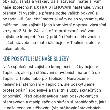
obklady, sanita a veškerý další stavební materiál vám
naše společnost
EXTRA STĚHOVÁNÍ
nastěhuje, vynosí,
přemístí či vystěhuje přesně podle vašich pokynů a
požadavků. Stavební materiál vám nejen vynosíme, ale
můžeme vám zajistit i jeho kompletní dopravu vlastními
vozy od 3,5t do 24t. Jakožto profesionálové vám
zajistíme kompletně celý průběh těchto stěhovacích
služeb stavebního materiálu nejen v Teplicích, ale i v
celém okolí.
KDE POSKYTUJEME NAŠE SLUŽBY
Naše společnost zajišťuje komplexní služby nejen v
Teplicích, ale i při stěhování stavebních materiálů do
Teplic, z Teplic nebo po Teplicích! Nenabízíme
nejlevnější stěhování v Teplicích, ale poskytujeme
profesionální, spolehlivé a kvalitní služby skutečných
odborníků. Před
objednávkou
námi poskytovaných
přepravních a manipulačních služeb si prohlédněte, jaká
je naše cena za stěhování (viz
stěhování stavebních