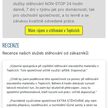
služby zajišťujeme domácnostem i firmám v
tak
celém okresu Teplice se zárukou kvality
franchisové sítě EXTRA STĚHOVÁNÍ.
Nabízíme stěhovací služby NON-STOP
včetně víkendů a svátků bez příplatků.
Mám zájem o stěhovací služby v Teplicích
RECENZE
Recenze našich služeb stěhování od zákazníků:
Výborná spolupráce při zajištění stěhování stavebního materiálu v
Teplicích. Tuto společnost určitě využiji i příště. Doporučuji.
Chtěl by jsem poděkovat této společnosti za pomoc při stěhování
stavebního materiálu v Teplicích. Během 6 hodin dokázali vynosit
takové množství tun, že jsem byl skutečně překvapen. Jsou to
spolehliví profesionálové, kteří rozumí své práci. Určitě doporučuji.
Pravidelně využíváme společnost EXTRA STĚHOVÁNÍ, aby nám