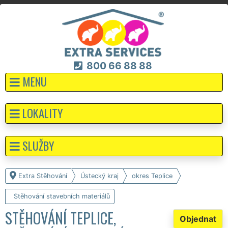
800 66 88 88
MENU
LOKALITY
SLUŽBY
Extra Stěhování
Ústecký kraj
okres Teplice
Stěhování stavebních materiálů
STĚHOVÁNÍ TEPLICE,
Objednat