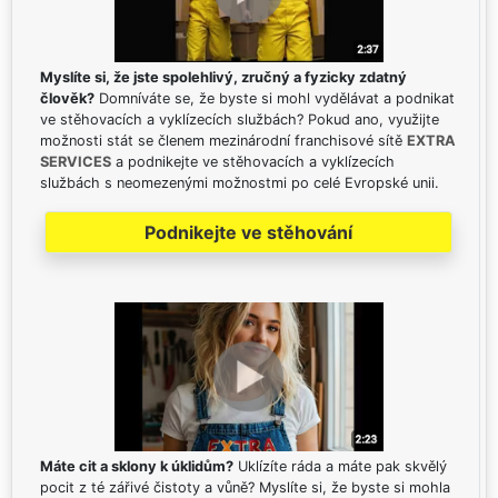
Myslíte si, že jste spolehlivý, zručný a fyzicky zdatný
člověk?
Domníváte se, že byste si mohl vydělávat a podnikat
ve stěhovacích a vyklízecích službách? Pokud ano, využijte
možnosti stát se členem mezinárodní franchisové sítě
EXTRA
SERVICES
a podnikejte ve stěhovacích a vyklízecích
službách s neomezenými možnostmi po celé Evropské unii.
Podnikejte ve stěhování
Máte cit a sklony k úklidům?
Uklízíte ráda a máte pak skvělý
pocit z té zářivé čistoty a vůně? Myslíte si, že byste si mohla