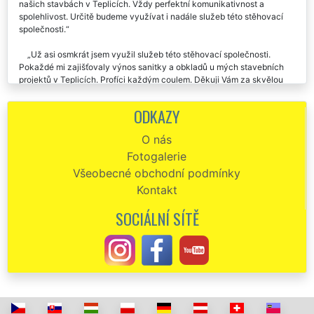
zajistila přepravu, nastěhování, a rozmístění různé sanity a oken na
našich stavbách v Teplicích. Vždy perfektní komunikativnost a
spolehlivost. Určitě budeme využívat i nadále služeb této stěhovací
společnosti.
Už asi osmkrát jsem využil služeb této stěhovací společnosti.
Pokaždé mi zajišťovaly výnos sanitky a obkladů u mých stavebních
projektů v Teplicích. Profíci každým coulem. Děkuji Vám za skvělou
dlouhodobou spolupráci.
ODKAZY
Na základě doporučení jsem využila služeb společnosti EXTRA
STĚHOVÁNÍ, aby mi zajistili různé rozmístění stavebních materiálů v
O nás
mé novostavbě. Jsou přesný, spolehlivý a pracovitý. Jejich stěhovací
Fotogalerie
práci doporučuji.
Všeobecné obchodní podmínky
Kontakt
SOCIÁLNÍ SÍTĚ