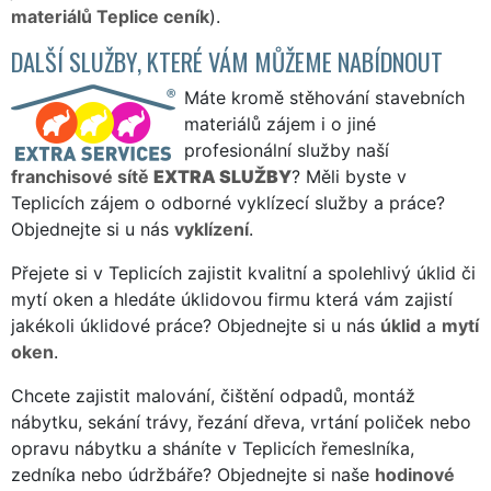
materiálů Teplice ceník
).
DALŠÍ SLUŽBY, KTERÉ VÁM MŮŽEME NABÍDNOUT
Máte kromě stěhování stavebních
materiálů zájem i o jiné
profesionální služby naší
franchisové sítě
EXTRA SLUŽBY
? Měli byste v
Teplicích zájem o odborné vyklízecí služby a práce?
Objednejte si u nás
vyklízení
.
Přejete si v Teplicích zajistit kvalitní a spolehlivý úklid či
mytí oken a hledáte úklidovou firmu která vám zajistí
jakékoli úklidové práce? Objednejte si u nás
úklid
a
mytí
oken
.
Chcete zajistit malování, čištění odpadů, montáž
nábytku, sekání trávy, řezání dřeva, vrtání poliček nebo
opravu nábytku a sháníte v Teplicích řemeslníka,
zedníka nebo údržbáře? Objednejte si naše
hodinové