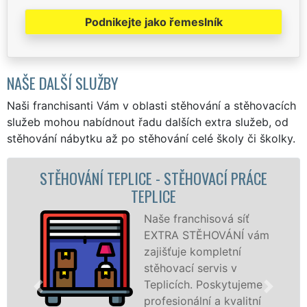
Podnikejte jako řemeslník
NAŠE DALŠÍ SLUŽBY
Naši franchisanti Vám v oblasti stěhování a stěhovacích
služeb mohou nabídnout řadu dalších extra služeb, od
stěhování nábytku až po stěhování celé školy či školky.
ÁCE
STĚHOVACÍ SLUŽBA TEPLICE -
STĚHOVACÍ FIRMA TEPLICE
Poskytujeme
vám
stěhovací služby v
Teplicích na
špičkové úrovni se
me
speciální stěhovací
ní
technikou. Tyto