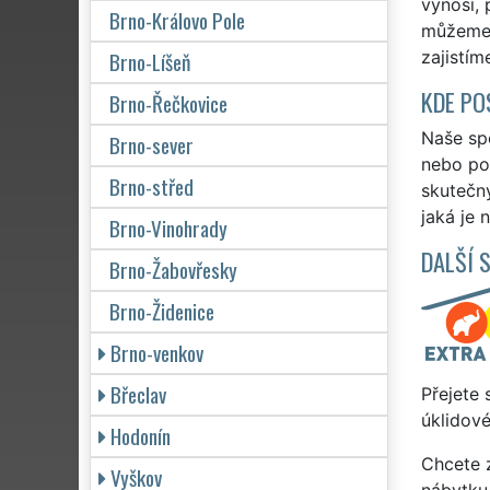
vynosí, 
Brno-Královo Pole
můžeme v
Brno-Líšeň
zajistím
KDE PO
Brno-Řečkovice
Naše spo
Brno-sever
nebo po 
Brno-střed
skutečn
jaká je 
Brno-Vinohrady
DALŠÍ 
Brno-Žabovřesky
Brno-Židenice
Brno-venkov
Břeclav
Přejete 
úklidové
Hodonín
Chcete z
Vyškov
nábytku 