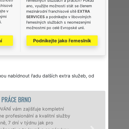
možnosti
řemeslných službách a pracích? Pokud
chisové
ano, využijte možnosti stát se členem
jte v
mezinárodní franchisové sítě
EXTRA
nými
SERVICES
a podnikejte v libovolných
i.
řemeslných službách s neomezenými
možnostmi po celé Evropské unii.
í
Podnikejte jako řemeslník
hou nabídnout řadu dalších extra služeb, od
PRÁCE BRNO
NÍ vám zajišťuje kompletní
profesionální a kvalitní služby
 7 dní v týdnu jak pro