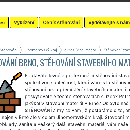
Vyklízení
Ceník stěhování
Vydělávejte s nám
ní
 Stěhování
Jihomoravský kraj
okres Brno-město
Stěhování stav
OVÁNÍ BRNO, STĚHOVÁNÍ STAVEBNÍHO MA
Poptáváte levné a profesionální stěhování stav
spolehlivou společnost, která vám tyto stěhovací
stěhování nebo přemístění stavebního materiálu
poskytovatele těchto stěhovacích služeb? Potře
jakýkoliv stavební materiál v Brně? Oslovte naš
STĚHOVÁNÍ
a my se vám již postaráme o to, ab
o nejen v Brně ale v celém Jihomoravském kraji. Stavební mat
obklady, sanita a veškerý další stavební materiál vám naš