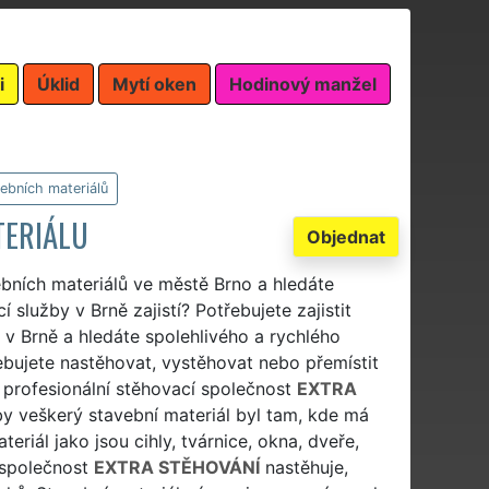
i
Úklid
Mytí oken
Hodinový manžel
ebních materiálů
TERIÁLU
Objednat
ebních materiálů ve městě Brno a hledáte
 služby v Brně zajistí? Potřebujete zajistit
 v Brně a hledáte spolehlivého a rychlého
bujete nastěhovat, vystěhovat nebo přemístit
í profesionální stěhovací společnost
EXTRA
y veškerý stavební materiál byl tam, kde má
eriál jako jsou cihly, tvárnice, okna, dveře,
e společnost
EXTRA STĚHOVÁNÍ
nastěhuje,