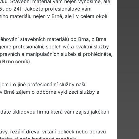
vků. Stavební materiál vám nejen vynosíme, ale
,5t do 24t. Jakožto profesionálové vám
o materiálu nejen v Brně, ale i v celém okolí.
stěhování stavebních materiálů do Brna, z Brna
eme profesionální, spolehlivé a kvalitní služby
avních a manipulačních služeb si prohlédněte,
ů Brno ceník
).
m i o jiné profesionální služby naší
 v Brně zájem o odborné vyklízecí služby a
ledáte úklidovou firmu která vám zajistí jakékoli
ávy, řezání dřeva, vrtání poliček nebo opravu
dnejte si naše
hodinové manžely
!