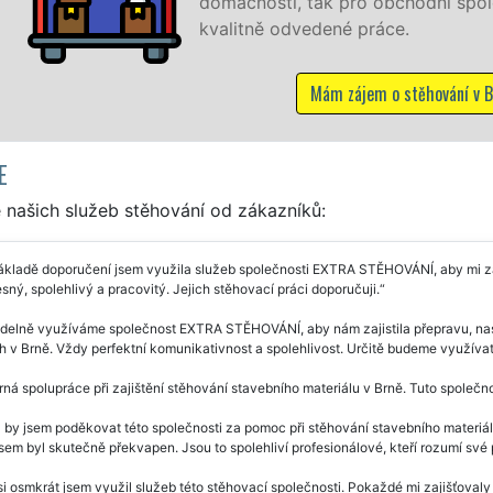
domácnosti, tak pro obchodní společ
kvalitně odvedené práce.
Mám zájem o stěhování v Br
E
 našich služeb stěhování od zákazníků:
kladě doporučení jsem využila služeb společnosti EXTRA STĚHOVÁNÍ, aby mi zaji
sný, spolehlivý a pracovitý. Jejich stěhovací práci doporučuji.
delně využíváme společnost EXTRA STĚHOVÁNÍ, aby nám zajistila přepravu, nast
 v Brně. Vždy perfektní komunikativnost a spolehlivost. Určitě budeme využívat 
ná spolupráce při zajištění stěhování stavebního materiálu v Brně. Tuto společnost
 by jsem poděkovat této společnosti za pomoc při stěhování stavebního materiá
jsem byl skutečně překvapen. Jsou to spolehliví profesionálové, kteří rozumí své p
i osmkrát jsem využil služeb této stěhovací společnosti. Pokaždé mi zajišťoval