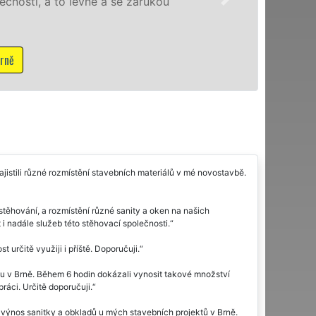
nosti, a to levně a se zárukou
ně
stili různé rozmístění stavebních materiálů v mé novostavbě.
ěhování, a rozmístění různé sanity a oken na našich
i nadále služeb této stěhovací společnosti.
 určitě využiji i příště. Doporučuji.
lu v Brně. Během 6 hodin dokázali vynosit takové množství
ráci. Určitě doporučuji.
y výnos sanitky a obkladů u mých stavebních projektů v Brně.