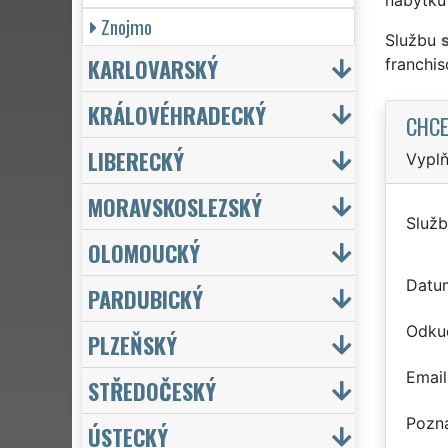
Znojmo
Službu
KARLOVARSKÝ
franchi
KRÁLOVÉHRADECKÝ
CHCE
LIBERECKÝ
Vyplň
MORAVSKOSLEZSKÝ
Služb
OLOMOUCKÝ
Datu
PARDUBICKÝ
Odku
PLZEŇSKÝ
Email
STŘEDOČESKÝ
Pozn
ÚSTECKÝ