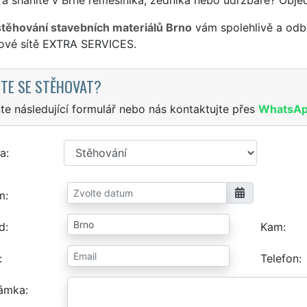
stěhování stavebních materiálů Brno
vám spolehlivě a odbo
sové sítě EXTRA SERVICES.
TE SE STĚHOVAT?
te následující formulář nebo nás kontaktujte přes
WhatsA
a
m
d
Kam
Telefon
ámka