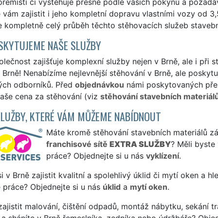
přemístí či vystěhuje přesně podle vašich pokynů a požada
ám zajistit i jeho kompletní dopravu vlastními vozy od 3
e kompletně celý průběh těchto stěhovacích služeb stavebníh
SKYTUJEME NAŠE SLUŽBY
lečnost zajišťuje komplexní služby nejen v Brně, ale i při 
Brně! Nenabízíme nejlevnější stěhování v Brně, ale poskytuj
ých odborníků. Před
objednávkou
námi poskytovaných přepr
naše cena za stěhování (viz
stěhování stavebních materiál
SLUŽBY, KTERÉ VÁM MŮŽEME NABÍDNOUT
Máte kromě stěhování stavebních materiálů záje
franchisové sítě
EXTRA SLUŽBY
? Měli byste
práce? Objednejte si u nás
vyklízení
.
si v Brně zajistit kvalitní a spolehlivý úklid či mytí oken a h
 práce? Objednejte si u nás
úklid
a
mytí oken
.
ajistit malování, čištění odpadů, montáž nábytku, sekání tr
a sháníte v Brně řemeslníka, zedníka nebo údržbáře? Obje