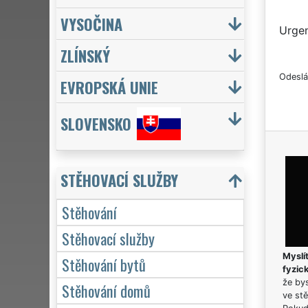
VYSOČINA
Urgen
ZLÍNSKÝ
Odeslá
EVROPSKÁ UNIE
SLOVENSKO
STĚHOVACÍ SLUŽBY
Stěhování
Stěhovací služby
Myslít
Stěhování bytů
fyzic
že bys
Stěhování domů
ve stě