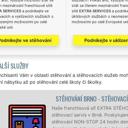
ano, využijte možnosti stát se
službách? Pokud ano, využijte 
m mezinárodní franchisové sítě
stát se členem mezinárodní fran
A SERVICES
a podnikejte ve
sítě
EXTRA SERVICES
a podnike
acích a vyklízecích službách s
úklidových službách s neomeze
zenými možnostmi po celé
možnostmi po celé Evropské uni
ké unii.
Podnikejte ve stěhování
Podnikejte v uklízen
ALŠÍ SLUŽBY
nchisanti Vám v oblasti stěhování a stěhovacích služeb mo
í nábytku až po stěhování celé školy či školky.
STĚHOVÁNÍ BRNO - STĚHOVACÍ 
Naše franchisová síť EXTRA STĚHOVÁ
stěhovací servis v Brně. Poskytujeme 
stěhování NON-STOP 24 hodin denně,