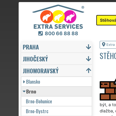
Stěhová
800 66 88 88
PRAHA
Extra
STĚH
JIHOČESKÝ
JIHOMORAVSKÝ
Blansko
Brno
Brno-Bohunice
být, a t
Brno-Bystrc
dlažba, 