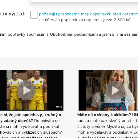
tní výjezd
požaduji upřednostnit moji objednávku před ostatním
(je účtován poplatek za urgentní výjezd 2 500 Kč)
ním poptávky souhlasím s
Obchodními podmínkami
a jsem s nimi seznám
e si, že jste spolehlivý, zručný a
Máte cit a sklony k úklidům?
Ukl
ky zdatný člověk?
Domníváte se,
ráda a máte pak skvělý pocit z t
te si mohl vydělávat a podnikat
čistoty a vůně? Myslíte si, že by
hovacích a vyklízecích službách?
mohla vydělávat a podnikat v úk