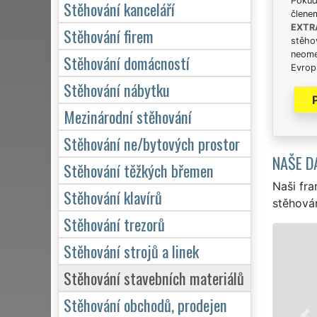
Pokud 
Stěhování kanceláří
člene
EXTR
Stěhování firem
stěhov
neome
Stěhování domácností
Evrops
Stěhování nábytku
Mezinárodní stěhování
Stěhování ne/bytových prostor
NAŠE D
Stěhování těžkých břemen
Naši fra
Stěhování klavírů
stěhován
Stěhování trezorů
Stěhování strojů a linek
Stěhování stavebních materiálů
Stěhování obchodů, prodejen