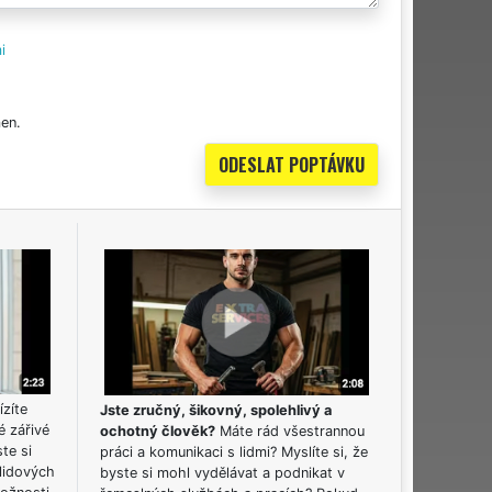
i
en.
ízíte
Jste zručný, šikovný, spolehlivý a
é zářivé
ochotný člověk?
Máte rád všestrannou
ste si
práci a komunikaci s lidmi? Myslíte si, že
lidových
byste si mohl vydělávat a podnikat v