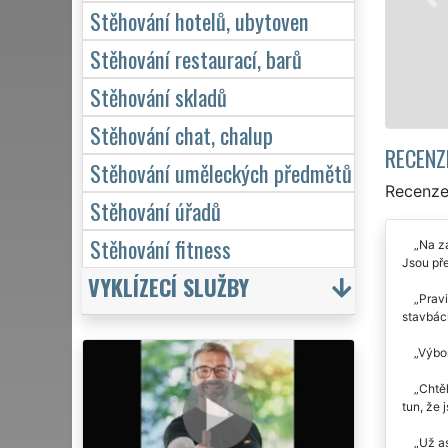
Stěhování hotelů, ubytoven
Stěhování restaurací, barů
Stěhování skladů
Stěhování chat, chalup
RECENZ
Stěhování uměleckých předmětů
Recenze
Stěhování úřadů
Stěhování fitness
Na zá
Jsou pře
VYKLÍZECÍ SLUŽBY
Pravi
stavbách
Výbor
Chtěl
tun, že 
Už as