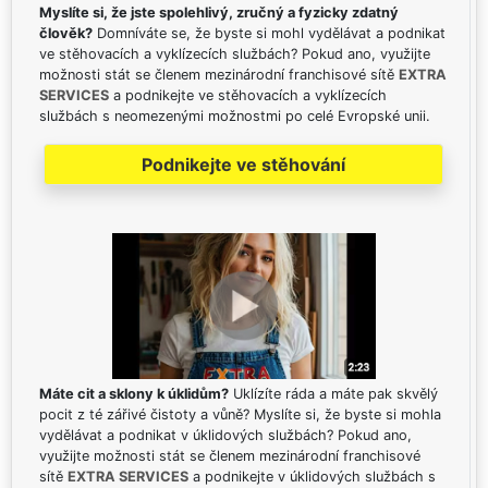
Myslíte si, že jste spolehlivý, zručný a fyzicky zdatný
člověk?
Domníváte se, že byste si mohl vydělávat a podnikat
ve stěhovacích a vyklízecích službách? Pokud ano, využijte
možnosti stát se členem mezinárodní franchisové sítě
EXTRA
SERVICES
a podnikejte ve stěhovacích a vyklízecích
službách s neomezenými možnostmi po celé Evropské unii.
Podnikejte ve stěhování
Máte cit a sklony k úklidům?
Uklízíte ráda a máte pak skvělý
pocit z té zářivé čistoty a vůně? Myslíte si, že byste si mohla
vydělávat a podnikat v úklidových službách? Pokud ano,
využijte možnosti stát se členem mezinárodní franchisové
sítě
EXTRA SERVICES
a podnikejte v úklidových službách s