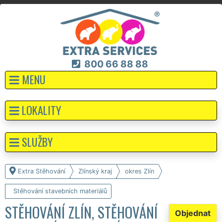
800 66 88 88
MENU
LOKALITY
SLUŽBY
Extra Stěhování
Zlínský kraj
okres Zlín
Stěhování stavebních materiálů
STĚHOVÁNÍ ZLÍN, STĚHOVÁNÍ
Objednat