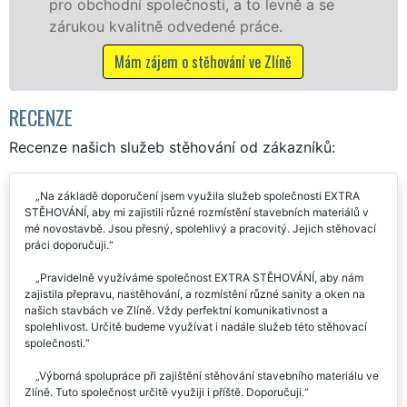
se
franchisové sítě EXTRA STĚHOVÁNÍ.
Nabízíme stěhovací služby NON-STOP
včetně víkendů a svátků bez příplatků.
Mám zájem o stěhovací služby ve Zlíně
RECENZE
Recenze našich služeb stěhování od zákazníků:
Na základě doporučení jsem využila služeb společnosti EXTRA
STĚHOVÁNÍ, aby mi zajistili různé rozmístění stavebních materiálů v
mé novostavbě. Jsou přesný, spolehlivý a pracovitý. Jejich stěhovací
práci doporučuji.
Pravidelně využíváme společnost EXTRA STĚHOVÁNÍ, aby nám
zajistila přepravu, nastěhování, a rozmístění různé sanity a oken na
našich stavbách ve Zlíně. Vždy perfektní komunikativnost a
spolehlivost. Určitě budeme využívat i nadále služeb této stěhovací
společnosti.
Výborná spolupráce při zajištění stěhování stavebního materiálu ve