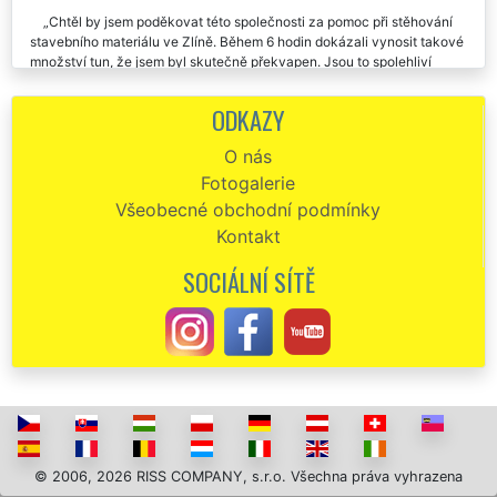
Zlíně. Tuto společnost určitě využiji i příště. Doporučuji.
Chtěl by jsem poděkovat této společnosti za pomoc při stěhování
stavebního materiálu ve Zlíně. Během 6 hodin dokázali vynosit takové
množství tun, že jsem byl skutečně překvapen. Jsou to spolehliví
profesionálové, kteří rozumí své práci. Určitě doporučuji.
ODKAZY
Už asi osmkrát jsem využil služeb této stěhovací společnosti.
Pokaždé mi zajišťovaly výnos sanitky a obkladů u mých stavebních
O nás
projektů ve Zlíně. Profíci každým coulem. Děkuji Vám za skvělou
Fotogalerie
dlouhodobou spolupráci.
Všeobecné obchodní podmínky
Kontakt
SOCIÁLNÍ SÍTĚ