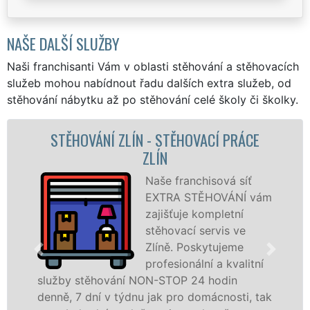
NAŠE DALŠÍ SLUŽBY
Naši franchisanti Vám v oblasti stěhování a stěhovacích
služeb mohou nabídnout řadu dalších extra služeb, od
stěhování nábytku až po stěhování celé školy či školky.
CE
STĚHOVACÍ SLUŽBA ZLÍN - STĚHOVAC
FIRMA ZLÍN
ť
Poskytujeme
 vám
stěhovací služby 
Zlíně na špičkové
úrovni se speciáln
stěhovací
itní
technikou. Tyto
služby zajišťujeme domácnostem i firmám 
, tak
celém okresu Zlín se zárukou kvality