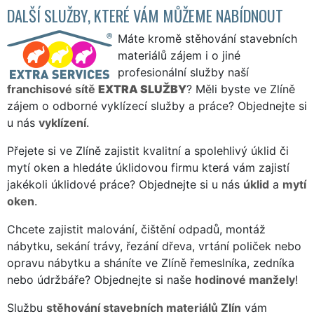
DALŠÍ SLUŽBY, KTERÉ VÁM MŮŽEME NABÍDNOUT
Máte kromě stěhování stavebních
materiálů zájem i o jiné
profesionální služby naší
franchisové sítě
EXTRA SLUŽBY
? Měli byste ve Zlíně
zájem o odborné vyklízecí služby a práce? Objednejte si
u nás
vyklízení
.
Přejete si ve Zlíně zajistit kvalitní a spolehlivý úklid či
mytí oken a hledáte úklidovou firmu která vám zajistí
jakékoli úklidové práce? Objednejte si u nás
úklid
a
mytí
oken
.
Chcete zajistit malování, čištění odpadů, montáž
nábytku, sekání trávy, řezání dřeva, vrtání poliček nebo
opravu nábytku a sháníte ve Zlíně řemeslníka, zedníka
nebo údržbáře? Objednejte si naše
hodinové manžely
!
Službu
stěhování stavebních materiálů Zlín
vám