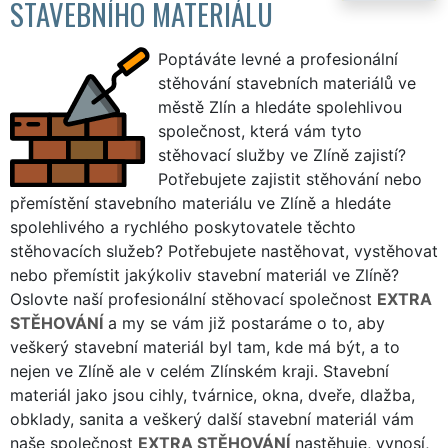
STAVEBNÍHO MATERIÁLU
Poptáváte levné a profesionální
stěhování stavebních materiálů ve
městě Zlín a hledáte spolehlivou
společnost, která vám tyto
stěhovací služby ve Zlíně zajistí?
Potřebujete zajistit stěhování nebo
přemístění stavebního materiálu ve Zlíně a hledáte
spolehlivého a rychlého poskytovatele těchto
stěhovacích služeb? Potřebujete nastěhovat, vystěhovat
nebo přemístit jakýkoliv stavební materiál ve Zlíně?
Oslovte naší profesionální stěhovací společnost
EXTRA
STĚHOVÁNÍ
a my se vám již postaráme o to, aby
veškerý stavební materiál byl tam, kde má být, a to
nejen ve Zlíně ale v celém Zlínském kraji. Stavební
materiál jako jsou cihly, tvárnice, okna, dveře, dlažba,
obklady, sanita a veškerý další stavební materiál vám
naše společnost
EXTRA STĚHOVÁNÍ
nastěhuje, vynosí,