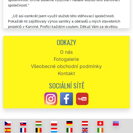
našich stavbách v Karviné. Vždy perfektní komunikativnost a
spolehlivost. Určitě budeme využívat i nadále služeb této stěhovací
společnosti.
Už asi osmkrát jsem využil služeb této stěhovací společnosti.
Pokaždé mi zajišťovaly výnos sanitky a obkladů u mých stavebních
projektů v Karviné. Profíci každým coulem. Děkuji Vám za skvělou
dlouhodobou spolupráci.
ODKAZY
Na základě doporučení jsem využila služeb společnosti EXTRA
STĚHOVÁNÍ, aby mi zajistili různé rozmístění stavebních materiálů v
O nás
mé novostavbě. Jsou přesný, spolehlivý a pracovitý. Jejich stěhovací
Fotogalerie
práci doporučuji.
Všeobecné obchodní podmínky
Kontakt
SOCIÁLNÍ SÍTĚ