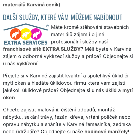
materiálů Karviná ceník
).
DALŠÍ SLUŽBY, KTERÉ VÁM MŮŽEME NABÍDNOUT
Máte kromě stěhování stavebních
materiálů zájem i o jiné
profesionální služby naší
franchisové sítě
EXTRA SLUŽBY
? Měli byste v Karviné
zájem o odborné vyklízecí služby a práce? Objednejte si
u nás
vyklízení
.
Přejete si v Karviné zajistit kvalitní a spolehlivý úklid či
mytí oken a hledáte úklidovou firmu která vám zajistí
jakékoli úklidové práce? Objednejte si u nás
úklid
a
mytí
oken
.
Chcete zajistit malování, čištění odpadů, montáž
nábytku, sekání trávy, řezání dřeva, vrtání poliček nebo
opravu nábytku a sháníte v Karviné řemeslníka, zedníka
nebo údržbáře? Objednejte si naše
hodinové manžely
!