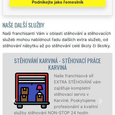
Podnikejte jako řemeslník
NAŠE DALŠÍ SLUŽBY
Naši franchisanti Vám v oblasti stěhování a stěhovacích
služeb mohou nabídnout řadu dalších extra služeb, od
stěhování nábytku až po stěhování celé školy či školky.
ACÍ PRÁCE
STĚHOVACÍ SLUŽBA KARVINÁ
STĚHOVACÍ FIRMA KARVIN
ová síť
Poskytujem
OVÁNÍ vám
stěhovací s
pletní
Karviné na 
vis v
úrovni se sp
kytujeme
stěhovací
a kvalitní
technikou. 
odin
služby zajišťujeme domácnostem i f