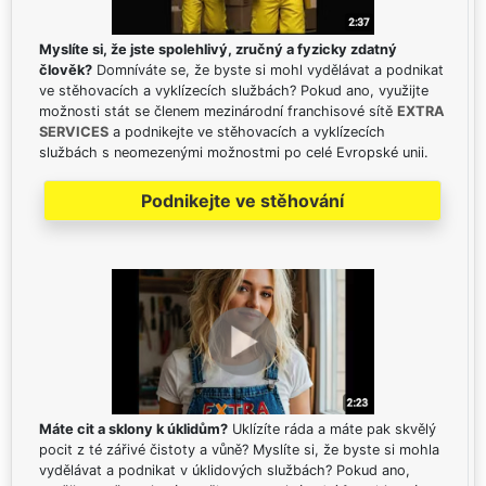
Myslíte si, že jste spolehlivý, zručný a fyzicky zdatný
člověk?
Domníváte se, že byste si mohl vydělávat a podnikat
ve stěhovacích a vyklízecích službách? Pokud ano, využijte
možnosti stát se členem mezinárodní franchisové sítě
EXTRA
SERVICES
a podnikejte ve stěhovacích a vyklízecích
službách s neomezenými možnostmi po celé Evropské unii.
Podnikejte ve stěhování
Máte cit a sklony k úklidům?
Uklízíte ráda a máte pak skvělý
pocit z té zářivé čistoty a vůně? Myslíte si, že byste si mohla
vydělávat a podnikat v úklidových službách? Pokud ano,