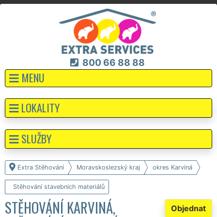
800 66 88 88
MENU
LOKALITY
SLUŽBY
Extra Stěhování
Moravskoslezský kraj
okres Karviná
Stěhování stavebních materiálů
STĚHOVÁNÍ KARVINÁ,
Objednat