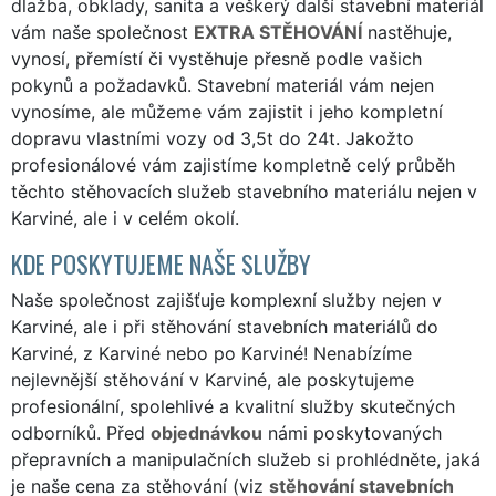
dlažba, obklady, sanita a veškerý další stavební materiál
vám naše společnost
EXTRA STĚHOVÁNÍ
nastěhuje,
vynosí, přemístí či vystěhuje přesně podle vašich
pokynů a požadavků. Stavební materiál vám nejen
vynosíme, ale můžeme vám zajistit i jeho kompletní
dopravu vlastními vozy od 3,5t do 24t. Jakožto
profesionálové vám zajistíme kompletně celý průběh
těchto stěhovacích služeb stavebního materiálu nejen v
Karviné, ale i v celém okolí.
KDE POSKYTUJEME NAŠE SLUŽBY
Naše společnost zajišťuje komplexní služby nejen v
Karviné, ale i při stěhování stavebních materiálů do
Karviné, z Karviné nebo po Karviné! Nenabízíme
nejlevnější stěhování v Karviné, ale poskytujeme
profesionální, spolehlivé a kvalitní služby skutečných
odborníků. Před
objednávkou
námi poskytovaných
přepravních a manipulačních služeb si prohlédněte, jaká
je naše cena za stěhování (viz
stěhování stavebních