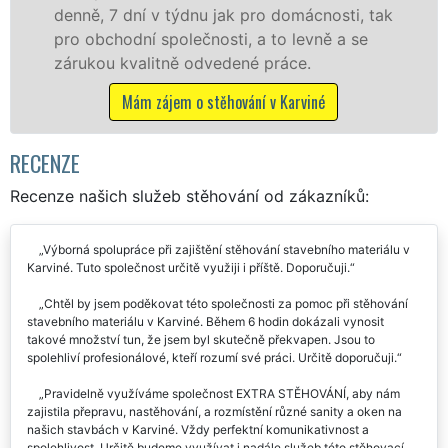
cnosti, tak
celém okresu Karviná se zárukou kva
vně a se
franchisové sítě EXTRA STĚHOVÁNÍ.
.
Nabízíme stěhovací služby NON-ST
včetně víkendů a svátků bez příplatk
iné
Mám zájem o stěhovací služby v Karv
RECENZE
Recenze našich služeb stěhování od zákazníků:
Výborná spolupráce při zajištění stěhování stavebního materiálu v
Karviné. Tuto společnost určitě využiji i příště. Doporučuji.
Chtěl by jsem poděkovat této společnosti za pomoc při stěhování
stavebního materiálu v Karviné. Během 6 hodin dokázali vynosit
takové množství tun, že jsem byl skutečně překvapen. Jsou to
spolehliví profesionálové, kteří rozumí své práci. Určitě doporučuji.
Pravidelně využíváme společnost EXTRA STĚHOVÁNÍ, aby nám
zajistila přepravu, nastěhování, a rozmístění různé sanity a oken na