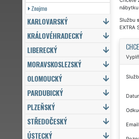
Znojmo
nábytku 
KARLOVARSKÝ
Službu
EXTRA 
KRÁLOVÉHRADECKÝ
CHCE
LIBERECKÝ
Vyplň
MORAVSKOSLEZSKÝ
OLOMOUCKÝ
Služb
PARDUBICKÝ
Datu
PLZEŇSKÝ
Odku
STŘEDOČESKÝ
Email
ÚSTECKÝ
Pozn