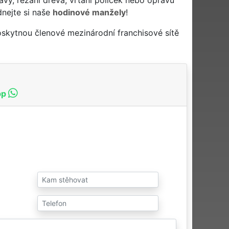
dnejte si naše
hodinové manžely
!
oskytnou členové mezinárodní franchisové sítě
pp