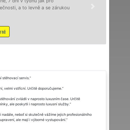
u jak pro
evně a se zárukou
í stěhovací servis.
, velmi vstřícní. Určitě doporučujeme.
těhování zvládli v naprosto luxusním čase. Určitě
ky, ale poskytli i naprosto luxusní služby.
 nadále, neboť si skutečně vážíme jejich profesionálního
upravení, ale mají i výborné vystupování.