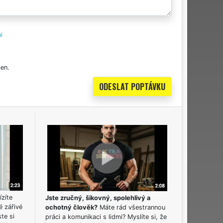
i
en.
ízíte
Jste zručný, šikovný, spolehlivý a
é zářivé
ochotný člověk?
Máte rád všestrannou
ste si
práci a komunikaci s lidmi? Myslíte si, že