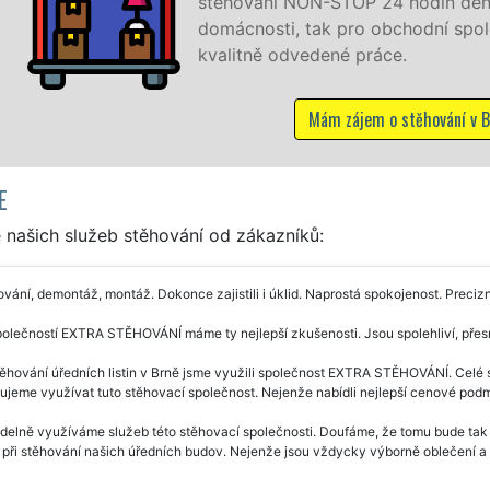
stěhování NON-STOP 24 hodin denně, 7 dní v týdn
domácnosti, tak pro obchodní společnosti, a to l
kvalitně odvedené práce.
Mám zájem o stěhování v Brně
E
 našich služeb stěhování od zákazníků:
vání, demontáž, montáž. Dokonce zajistili i úklid. Naprostá spokojenost. Precizn
olečností EXTRA STĚHOVÁNÍ máme ty nejlepší zkušenosti. Jsou spolehliví, přesní
těhování úředních listin v Brně jsme využili společnost EXTRA STĚHOVÁNÍ. Celé s
jeme využívat tuto stěhovací společnost. Nejenže nabídli nejlepší cenové podmín
delně využíváme služeb této stěhovací společnosti. Doufáme, že tomu bude tak i
 při stěhování našich úředních budov. Nejenže jsou vždycky výborně oblečení a 