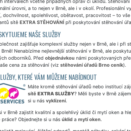
 intervalech včetně případných oprav či úklidů. Stěhován
nální úrovni, a to nejen v Brně, ale i v okolí. Profesionální
í, dochvilnost, spolehlivost, obětavost, pracovitost – to 
antů sítě
EXTRA STĚHOVÁNÍ
při poskytování stěhování úřad
SKYTUJEME NAŠE SLUŽBY
lečnost zajišťuje komplexní služby nejen v Brně, ale i při s
Brně! Nenabízíme nejlevnější stěhování v Brně, ale poskytuj
ých odborníků. Před
objednávkou
námi poskytovaných přepr
naše cena za stěhování (viz
stěhování úřadů Brno ceník
).
SLUŽBY, KTERÉ VÁM MŮŽEME NABÍDNOUT
Máte kromě stěhování úřadů nebo institucí záje
sítě
EXTRA SLUŽBY
? Měli byste v Brně zájem
si u nás
vyklízení
.
si v Brně zajistit kvalitní a spolehlivý úklid či mytí oken a h
 práce? Objednejte si u nás
úklid
a
mytí oken
.
ajistit malování, čištění odpadů, montáž nábytku, sekání tr