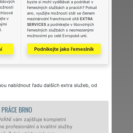
lidových
byste si mohl vydělávat a podnikat v
možnosti
řemeslných službách a pracích? Pokud
chisové
ano, využijte možnosti stát se členem
jte v
mezinárodní franchisové sítě
EXTRA
nými
SERVICES
a podnikejte v libovolných
i.
řemeslných službách s neomezenými
možnostmi po celé Evropské unii.
í
Podnikejte jako řemeslník
hou nabídnout řadu dalších extra služeb, od
ťuje kompletní
 a kvalitní služby