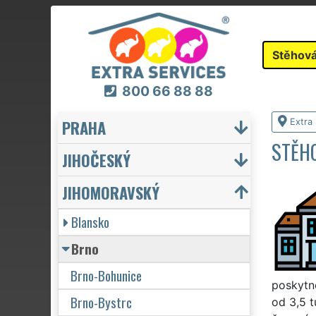
Stěhová
800 66 88 88
PRAHA
Extra
STĚHO
JIHOČESKÝ
JIHOMORAVSKÝ
Blansko
Brno
Brno-Bohunice
poskytne
Brno-Bystrc
od 3,5 