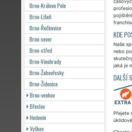
časových
Brno-Královo Pole
profesio
Brno-Líšeň
pojištěn
franchis
Brno-Řečkovice
KDE PO
Brno-sever
Naše spo
Brno-střed
nebo po 
skutečn
Brno-Vinohrady
jaká je 
Brno-Žabovřesky
DALŠÍ 
Brno-Židenice
Brno-venkov
Břeclav
Přejete 
Hodonín
úklidové
Vyškov
Chcete z