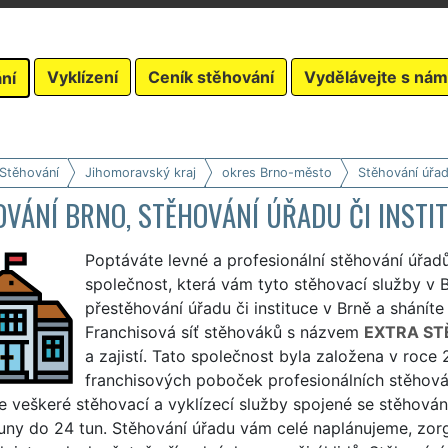
Vyklízení
Ceník stěhování
Vydělávejte s nám
ní
 Stěhování
Jihomoravský kraj
okres Brno-město
Stěhování úřa
VÁNÍ BRNO, STĚHOVÁNÍ ÚŘADU ČI INSTI
Poptáváte levné a profesionální stěhování úřad
společnost, která vám tyto stěhovací služby v B
přestěhování úřadu či instituce v Brně a sháníte
Franchisová síť stěhováků s názvem
EXTRA ST
a zajistí. Tato společnost byla založena v roc
franchisových poboček profesionálních stěhováků
 veškeré stěhovací a vyklízecí služby spojené se stěhován
tuny do 24 tun. Stěhování úřadu vám celé naplánujeme, zo