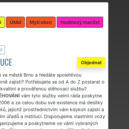
i
Úklid
Mytí oken
Hodinový manžel
dů
TUCE
Objednat
ů ve městě Brno a hledáte spolehlivou
rně zajistí? Potřebujete se od A do Z postarat o
 kvalitní a prověřenou stěhovací službu?
ĚHOVÁNÍ
vám tyto služby velmi ráda poskytne
e 2006 a za celou dobu své existence má desítky
, jejichž prostřednictvím vám kdykoli zajistí a
ím úřadů a institucí. Disponujeme vlastními vozy
rganizujeme a poskytneme ve vámi vybraných