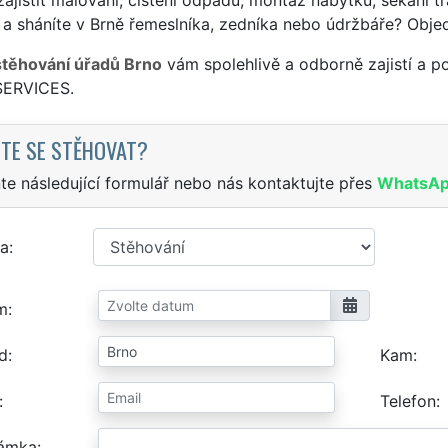
a sháníte v Brně řemeslníka, zedníka nebo údržbáře? Obje
stěhování úřadů Brno
vám spolehlivě a odborně zajistí a p
SERVICES.
TE SE STĚHOVAT?
te následující formulář nebo nás kontaktujte přes
WhatsA
a
m
d
Kam
Telefon
ámka