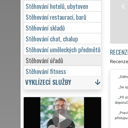
Stěhování hotelů, ubytoven
Stěhování restaurací, barů
Stěhování skladů
Stěhování chat, chalup
Stěhování uměleckých předmětů
RECENZ
Stěhování úřadů
Recenze
Stěhování fitness
Stěho
VYKLÍZECÍ SLUŽBY
Se sp
Při s
doporuču
Pravi
přístupu