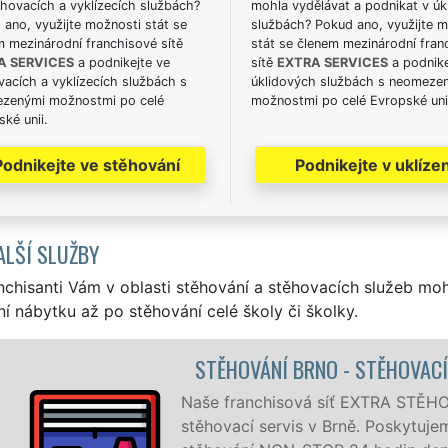
hovacích a vyklízecích službách?
mohla vydělávat a podnikat v úk
ano, využijte možnosti stát se
službách? Pokud ano, využijte 
m mezinárodní franchisové sítě
stát se členem mezinárodní fran
A SERVICES
a podnikejte ve
sítě
EXTRA SERVICES
a podnike
acích a vyklízecích službách s
úklidových službách s neomeze
zenými možnostmi po celé
možnostmi po celé Evropské uni
ké unii.
Podnikejte ve stěhování
Podnikejte v uklízen
ALŠÍ SLUŽBY
nchisanti Vám v oblasti stěhování a stěhovacích služeb mo
í nábytku až po stěhování celé školy či školky.
STĚHOVÁNÍ BRNO - STĚHOVACÍ PRÁCE BRNO
Naše franchisová síť EXTRA STĚHOVÁNÍ vám zajiš
stěhovací servis v Brně. Poskytujeme profesionální