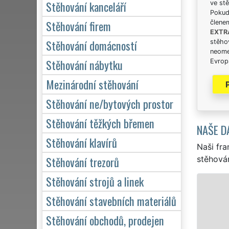
Stěhování kanceláří
ve stě
Pokud 
Stěhování firem
člene
EXTR
Stěhování domácností
stěhov
neome
Stěhování nábytku
Evrops
Mezinárodní stěhování
Stěhování ne/bytových prostor
Stěhování těžkých břemen
NAŠE D
Stěhování klavírů
Naši fra
Stěhování trezorů
stěhován
Stěhování strojů a linek
Stěhování stavebních materiálů
Stěhování obchodů, prodejen