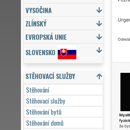
VYSOČINA
Urgen
ZLÍNSKÝ
EVROPSKÁ UNIE
Odeslá
SLOVENSKO
STĚHOVACÍ SLUŽBY
Stěhování
Stěhovací služby
Stěhování bytů
Myslít
Stěhování domů
fyzic
že bys