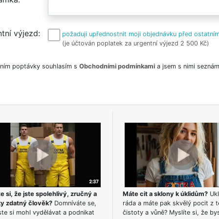
tní výjezd
požaduji upřednostnit moji objednávku před ostatním
(je účtován poplatek za urgentní výjezd 2 500 Kč)
ním poptávky souhlasím s
Obchodními podmínkami
a jsem s nimi seznám
e si, že jste spolehlivý, zručný a
Máte cit a sklony k úklidům?
Ukl
ky zdatný člověk?
Domníváte se,
ráda a máte pak skvělý pocit z t
te si mohl vydělávat a podnikat
čistoty a vůně? Myslíte si, že by