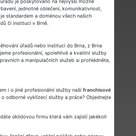
í úřadů je poskytováno na nejvyšší možné
 vybavení, jednotné oblečení, komunikativnost,
vše je standardem a doménou všech našich
ů či institucí v Brně.
těhování úřadů nebo institucí do Brna, z Brna
eme profesionální, spolehlivé a kvalitní služby
avních a manipulačních služeb si prohlédněte,
m i o jiné profesionální služby naší
franchisové
 o odborné vyklízecí služby a práce? Objednejte
ledáte úklidovou firmu která vám zajistí jakékoli
ávy, řezání dřeva, vrtání poliček nebo opravu