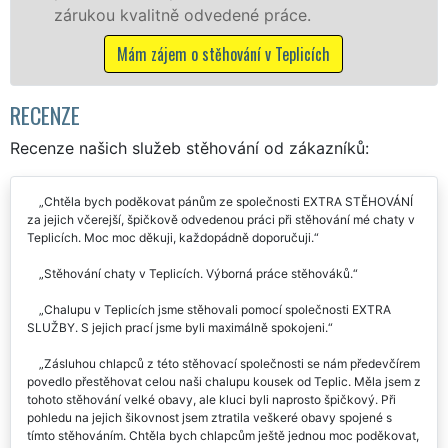
Nabízíme stěhovací služby NON-STOP
včetně víkendů a svátků bez příplatků.
Mám zájem o stěhovací služby v Teplicích
RECENZE
Recenze našich služeb stěhování od zákazníků:
Chtěla bych poděkovat pánům ze společnosti EXTRA STĚHOVÁNÍ
za jejich včerejší, špičkově odvedenou práci při stěhování mé chaty v
Teplicích. Moc moc děkuji, každopádně doporučuji.
Stěhování chaty v Teplicích. Výborná práce stěhováků.
Chalupu v Teplicích jsme stěhovali pomocí společnosti EXTRA
SLUŽBY. S jejich prací jsme byli maximálně spokojeni.
Zásluhou chlapců z této stěhovací společnosti se nám předevčírem
povedlo přestěhovat celou naši chalupu kousek od Teplic. Měla jsem z
tohoto stěhování velké obavy, ale kluci byli naprosto špičkový. Při
pohledu na jejich šikovnost jsem ztratila veškeré obavy spojené s