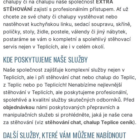
chalupy či na chalupu naše společnost
EXTRA
STĚHOVÁNÍ
zajistí s profesionálním přístupem. Ať už
chcete ze své chaty či chalupy vystěhovat nebo
nastěhovat kuchyňskou linku, sedací soupravu, skříně,
poličky, stoly, židle, postele, válendy či jiný nábytek,
postaráme se vám o kompletní a spolehlivý stěhovací
servis nejen v Teplicích, ale i v celém okolí.
KDE POSKYTUJEME NAŠE SLUŽBY
Naše společnost zajišťuje komplexní služby nejen v
Teplicích, ale i při stěhování chat nebo chalup do Teplic,
z Teplic nebo po Teplicích! Nenabízíme nejlevnější
stěhování v Teplicích, ale poskytujeme profesionální,
spolehlivé a kvalitní služby skutečných odborníků. Před
objednávkou
námi poskytovaných přepravních a
manipulačních služeb si prohlédněte, jaká je naše cena
za stěhování (viz
stěhování chat, chalup Teplice ceník
).
DALŠÍ SLUŽBY, KTERÉ VÁM MŮŽEME NABÍDNOUT