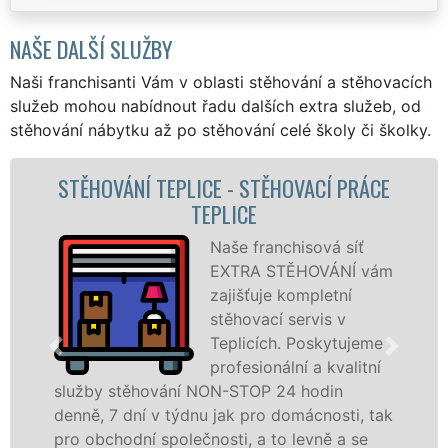
NAŠE DALŠÍ SLUŽBY
Naši franchisanti Vám v oblasti stěhování a stěhovacích
služeb mohou nabídnout řadu dalších extra služeb, od
stěhování nábytku až po stěhování celé školy či školky.
E
STĚHOVACÍ SLUŽBA TEPLICE -
STĚHOVACÍ FIRMA TEPLICE
Poskytujeme
ám
stěhovací služby v
Teplicích na
špičkové úrovni se
speciální stěhovací
technikou. Tyto
služby zajišťujeme domácnostem i firmám v
ak
celém okresu Teplice se zárukou kvality
franchisové sítě EXTRA STĚHOVÁNÍ.