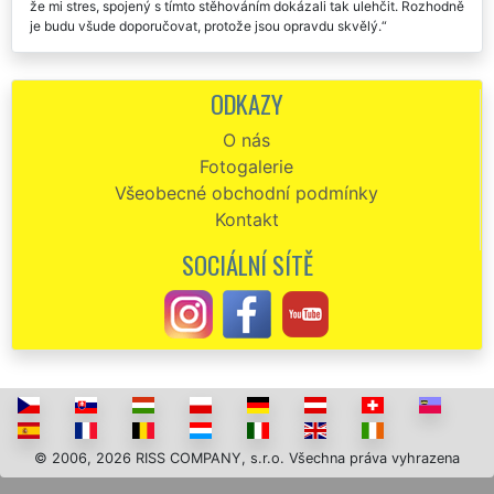
tímto stěhováním. Chtěla bych chlapcům ještě jednou moc poděkovat,
že mi stres, spojený s tímto stěhováním dokázali tak ulehčit. Rozhodně
je budu všude doporučovat, protože jsou opravdu skvělý.
V neděli jsme zazimovaly a přestěhovali chatu v Teplicích. Pánům
ze společnosti extra by jsem chtěla poděkovat za jejich včasný
ODKAZY
příjezd, profesionální přístup, a hlavně za špičkovou cenu za kterou
nás přestěhovali. Děkuju. Děkuju. Děkuju.
O nás
Fotogalerie
Objednání stěhování chaty v Teplicích přes webový objednávkový
formulář bylo velmi jednoduché a rychlé. Technici se mi ozvali během
Všeobecné obchodní podmínky
0,5 hod. Samotné stěhování chaty proběhlo naprosto perfektně. Děkuji
Kontakt
a doporučuji.
SOCIÁLNÍ SÍTĚ
Společnost EXTRA STĚHOVÁNÍ nám zajišťovala vystěhování nově
zakoupené zemědělské usedlosti v Teplicích. Profesionální a vřelý
přístup všech zaměstnanců této společnosti bych ohodnotil na
výbornou.
© 2006, 2026 RISS COMPANY, s.r.o. Všechna práva vyhrazena