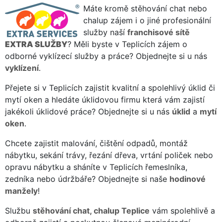
Máte kromě stěhování chat nebo
chalup zájem i o jiné profesionální
služby naší
franchisové sítě
EXTRA SLUŽBY
? Měli byste v Teplicích zájem o
odborné vyklízecí služby a práce? Objednejte si u nás
vyklízení
.
Přejete si v Teplicích zajistit kvalitní a spolehlivý úklid či
mytí oken a hledáte úklidovou firmu která vám zajistí
jakékoli úklidové práce? Objednejte si u nás
úklid
a
mytí
oken
.
Chcete zajistit malování, čištění odpadů, montáž
nábytku, sekání trávy, řezání dřeva, vrtání poliček nebo
opravu nábytku a sháníte v Teplicích řemeslníka,
zedníka nebo údržbáře? Objednejte si naše
hodinové
manžely
!
Službu
stěhování chat, chalup Teplice
vám spolehlivě a