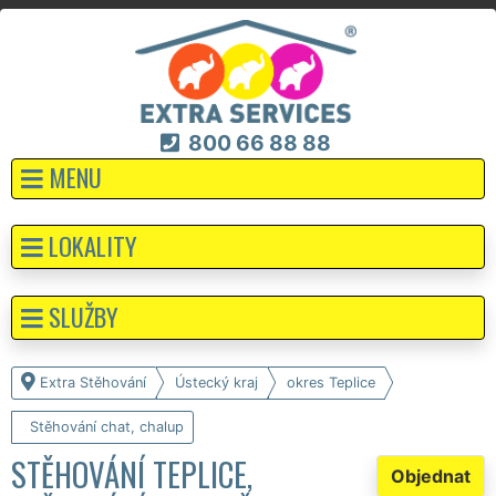
800 66 88 88
MENU
LOKALITY
SLUŽBY
Extra Stěhování
Ústecký kraj
okres Teplice
Stěhování chat, chalup
STĚHOVÁNÍ TEPLICE,
Objednat