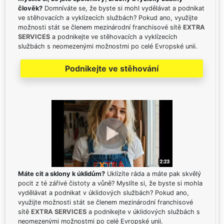
člověk?
Domníváte se, že byste si mohl vydělávat a podnikat
ve stěhovacích a vyklízecích službách? Pokud ano, využijte
možnosti stát se členem mezinárodní franchisové sítě
EXTRA
SERVICES
a podnikejte ve stěhovacích a vyklízecích
službách s neomezenými možnostmi po celé Evropské unii.
Podnikejte ve stěhování
Máte cit a sklony k úklidům?
Uklízíte ráda a máte pak skvělý
pocit z té zářivé čistoty a vůně? Myslíte si, že byste si mohla
vydělávat a podnikat v úklidových službách? Pokud ano,
využijte možnosti stát se členem mezinárodní franchisové
sítě
EXTRA SERVICES
a podnikejte v úklidových službách s
neomezenými možnostmi po celé Evropské unii.