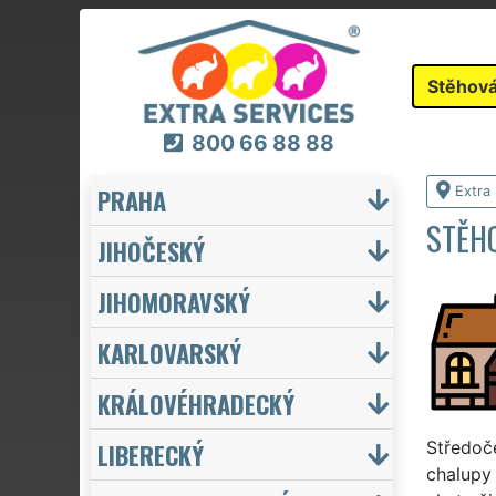
Stěhová
800 66 88 88
PRAHA
Extra
STĚH
JIHOČESKÝ
JIHOMORAVSKÝ
KARLOVARSKÝ
KRÁLOVÉHRADECKÝ
LIBERECKÝ
Středoče
chalupy