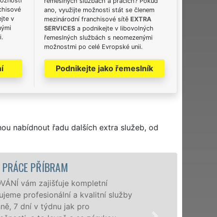
možnosti
řemeslných službách a pracích? Pokud
chisové
ano, využijte možnosti stát se členem
jte v
mezinárodní franchisové sítě
EXTRA
nými
SERVICES
a podnikejte v libovolných
i.
řemeslných službách s neomezenými
možnostmi po celé Evropské unii.
í
Podnikejte jako řemeslník
hou nabídnout řadu dalších extra služeb, od
STĚHOVACÍ SLUŽBA PŘÍBRAM
Poskytujeme stěhovac
speciální stěhovací t
domácnostem i firmám