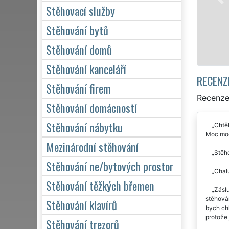
domácnosti, tak pro ob
Stěhovací služby
kvalitně odvedené prá
Stěhování bytů
Mám zájem o 
Stěhování domů
Stěhování kanceláří
RECENZ
Stěhování firem
Recenze
Stěhování domácností
Stěhování nábytku
Chtěl
Moc moc
Mezinárodní stěhování
Stěho
Stěhování ne/bytových prostor
Chalu
Stěhování těžkých břemen
Záslu
stěhován
Stěhování klavírů
bych chl
protože 
Stěhování trezorů