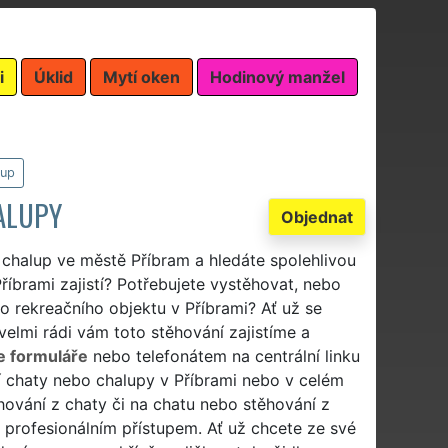
i
Úklid
Mytí oken
Hodinový manžel
lup
ALUPY
Objednat
 chalup ve městě Příbram a hledáte spolehlivou
říbrami zajistí? Potřebujete vystěhovat, nebo
 rekreačního objektu v Příbrami? Ať už se
velmi rádi vám toto stěhování zajistíme a
e formuláře
nebo telefonátem na centrální linku
 chaty nebo chalupy v Příbrami nebo v celém
hování z chaty či na chatu nebo stěhování z
s profesionálním přístupem. Ať už chcete ze své