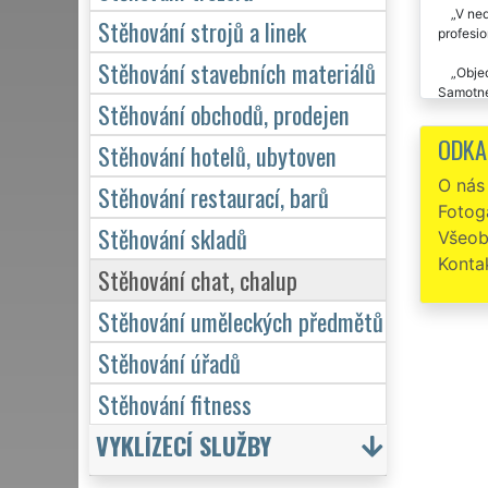
V ned
Stěhování strojů a linek
profesio
Stěhování stavebních materiálů
Objed
Samotné 
Stěhování obchodů, prodejen
Spol
ODKA
Stěhování hotelů, ubytoven
zaměstn
O nás
Stěhování restaurací, barů
Fotoga
Stěhování skladů
Všeob
Konta
Stěhování chat, chalup
Stěhování uměleckých předmětů
Stěhování úřadů
Stěhování fitness
VYKLÍZECÍ SLUŽBY