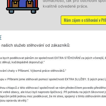
chodní společnosti, a to levně a se zárukou
ce.
stěhování v Příbrami
E
 našich služeb stěhování od zákazníků:
a bych poděkovat pánům ze společnosti EXTRA STĚHOVÁNÍ za jejich včerejší, šp
 děkuji, každopádně doporučuji.
vání chaty v Příbrami. Výborná práce stěhováků.
pu v Příbrami jsme stěhovali pomocí společnosti EXTRA SLUŽBY. S jejich prací 
hou chlapců z této stěhovací společnosti se nám předevčírem povedlo přestěhov
í velké obavy, ale kluci byli naprosto špičkový. Při pohledu na jejich šikovnost
apcům ještě jednou moc poděkovat, že mi stres, spojený s tímto stěhováním dok
jsou opravdu skvělý.