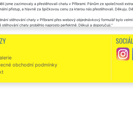
ěli jsme zazimovaly a přestěhovali chatu v Příbrami. Pánům ze společnosti extra
nální přístup, a hlavně za špičkovou cenu za kterou nás přestěhovali. Děkuju. D
nání stěhování chaty v Příbrami přes webový objednávkový formulář bylo velmi 
stěhování chaty proběhlo naprosto perfektně. Děkuji a doporučuji.
ečnost EXTRA STĚHOVÁNÍ nám zajišťovala vystěhování nově zakoupené zemědělské
ZY
SOCIÁL
anců této společnosti bych ohodnotil na výbornou.
lerie
ecné obchodní podmínky
kt