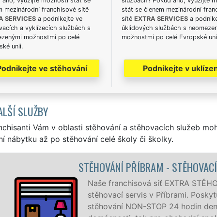
ano, využijte možnosti stát se
službách? Pokud ano, využijte 
m mezinárodní franchisové sítě
stát se členem mezinárodní fran
A SERVICES
a podnikejte ve
sítě
EXTRA SERVICES
a podnike
acích a vyklízecích službách s
úklidových službách s neomeze
zenými možnostmi po celé
možnostmi po celé Evropské uni
ké unii.
Podnikejte ve stěhování
Podnikejte v uklízen
ALŠÍ SLUŽBY
nchisanti Vám v oblasti stěhování a stěhovacích služeb mo
í nábytku až po stěhování celé školy či školky.
 STĚHOVACÍ PRÁCE PŘÍBRAM
EXTRA STĚHOVÁNÍ vám zajišťuje kompletní
rami. Poskytujeme profesionální a kvalitní služby
 hodin denně, 7 dní v týdnu jak pro