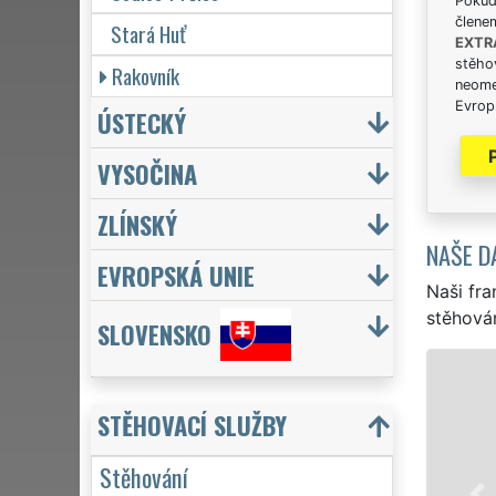
Pokud 
člene
Stará Huť
EXTR
stěhov
Rakovník
neome
Evrops
ÚSTECKÝ
VYSOČINA
ZLÍNSKÝ
NAŠE D
EVROPSKÁ UNIE
Naši fra
stěhován
SLOVENSKO
STĚHOVÁNÍ PŘÍBRAM -
STĚHOVACÍ SLUŽBY
Naše franchisová síť 
stěhovací servis v Příb
Stěhování
stěhování NON-STOP 24