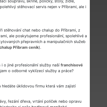
í soupravu, skříně, poličky, stoly, židle,
lehlivý stěhovací servis nejen v Příbrami, ale i
při stěhování chat nebo chalup do Příbrami, z
ami, ale poskytujeme profesionální, spolehlivé a
ytovaných přepravních a manipulačních služeb
 chalup Příbram ceník
).
 o jiné profesionální služby naší
franchisové
ájem o odborné vyklízecí služby a práce?
 a hledáte úklidovou firmu která vám zajistí
ávy, řezání dřeva, vrtání poliček nebo opravu
bjednejte si naše
hodinové manžely
!