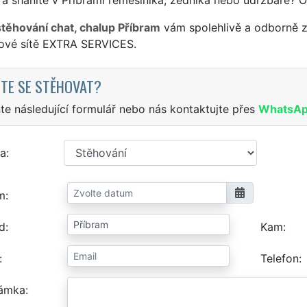
stěhování chat, chalup Příbram
vám spolehlivě a odborně z
sové sítě EXTRA SERVICES.
TE SE STĚHOVAT?
te následující formulář nebo nás kontaktujte přes
WhatsA
a
m
d
Kam
Telefon
ámka