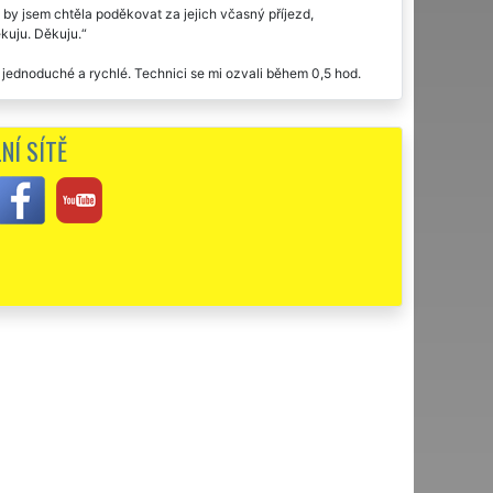
 by jsem chtěla poděkovat za jejich včasný příjezd,
ěkuju. Děkuju.
jednoduché a rychlé. Technici se mi ozvali během 0,5 hod.
 usedlosti v Příbrami. Profesionální a vřelý přístup všech
NÍ SÍTĚ