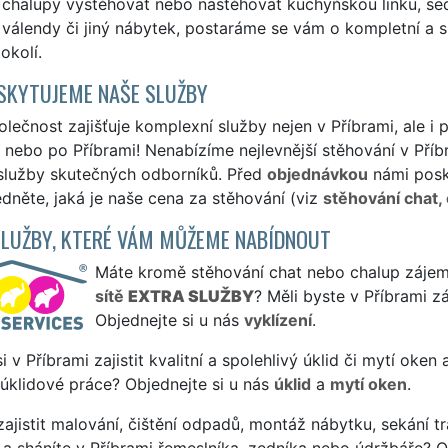
 chalupy vystěhovat nebo nastěhovat kuchyňskou linku, sedac
 válendy či jiný nábytek, postaráme se vám o kompletní a spo
okolí.
SKYTUJEME NAŠE SLUŽBY
lečnost zajišťuje komplexní služby nejen v Příbrami, ale i 
 nebo po Příbrami! Nenabízíme nejlevnější stěhování v Příbr
 služby skutečných odborníků. Před
objednávkou
námi posk
édněte, jaká je naše cena za stěhování (viz
stěhování chat,
SLUŽBY, KTERÉ VÁM MŮŽEME NABÍDNOUT
Máte kromě stěhování chat nebo chalup zájem i
sítě
EXTRA SLUŽBY
? Měli byste v Příbrami z
Objednejte si u nás
vyklízení
.
si v Příbrami zajistit kvalitní a spolehlivý úklid či mytí oken
 úklidové práce? Objednejte si u nás
úklid
a
mytí oken
.
ajistit malování, čištění odpadů, montáž nábytku, sekání tr
a sháníte v Příbrami řemeslníka, zedníka nebo údržbáře? O