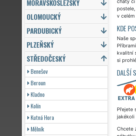
MORAVSKOSLEZSKÝ
chaty či
postele,
OLOMOUCKÝ
v celém 
KDE PO
PARDUBICKÝ
Naše spo
PLZEŇSKÝ
Příbrami
kvalitní
STŘEDOČESKÝ
si prohl
Benešov
DALŠÍ 
Beroun
Kladno
Kolín
Přejete 
Kutná Hora
jakékoli
Mělník
Chcete z
nábytku 