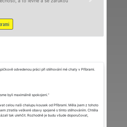
franchisové sítě EX
NON-STOP včetně vík
Mám zájem o stěhova
ičkově odvedenou práci při stěhování mé chaty v Příbrami.
jsme byli maximálně spokojeni.
at celou naši chalupu kousek od Příbrami. Měla jsem z tohoto
 jsem ztratila veškeré obavy spojené s tímto stěhováním. Chtěla
ázali tak ulehčit. Rozhodně je budu všude doporučovat,