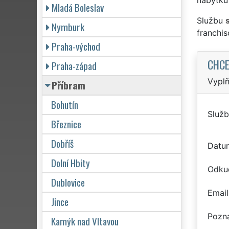
Mladá Boleslav
Službu
Nymburk
franchi
Praha-východ
CHCE
Praha-západ
Vyplň
Příbram
Bohutín
Služb
Březnice
Dobříš
Datu
Dolní Hbity
Odku
Dublovice
Email
Jince
Pozn
Kamýk nad Vltavou