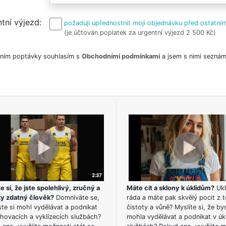
tní výjezd
požaduji upřednostnit moji objednávku před ostatním
(je účtován poplatek za urgentní výjezd 2 500 Kč)
ním poptávky souhlasím s
Obchodními podmínkami
a jsem s nimi seznám
e si, že jste spolehlivý, zručný a
Máte cit a sklony k úklidům?
Ukl
ky zdatný člověk?
Domníváte se,
ráda a máte pak skvělý pocit z t
te si mohl vydělávat a podnikat
čistoty a vůně? Myslíte si, že by
hovacích a vyklízecích službách?
mohla vydělávat a podnikat v úk