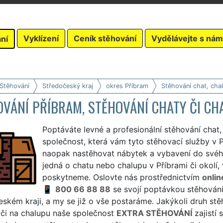
Vyklízení
Ceník stěhování
Vydělávejte s nám
ní
 Stěhování
Středočeský kraj
okres Příbram
Stěhování chat, cha
OVÁNÍ PŘÍBRAM, STĚHOVÁNÍ CHATY ČI CH
Poptáváte levné a profesionální stěhování chat,
společnost, která vám tyto stěhovací služby v P
naopak nastěhovat nábytek a vybavení do svého
jedná o chatu nebo chalupu v Příbrami či okolí, 
poskytneme. Oslovte nás prostřednictvím
onlin
800 66 88 88
se svojí poptávkou stěhování
ském kraji, a my se již o vše postaráme. Jakýkoli druh stě
 či na chalupu naše společnost
EXTRA STĚHOVÁNÍ
zajistí 