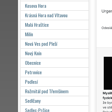
Kosova Hora
Urgen
Krásná Hora nad Vltavou
Malá Hraštice
Odeslá
Milín
Nová Ves pod Pleší
Nový Knín
Obecnice
Petrovice
Podlesí
Rožmitál pod Třemšínem
Myslít
fyzic
Sedlčany
že bys
ve stě
Sedlec-Prčice