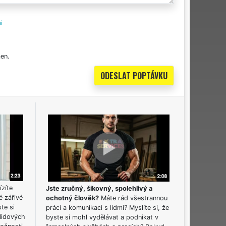
i
en.
ízíte
Jste zručný, šikovný, spolehlivý a
é zářivé
ochotný člověk?
Máte rád všestrannou
ste si
práci a komunikaci s lidmi? Myslíte si, že
lidových
byste si mohl vydělávat a podnikat v