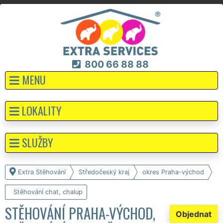
800 66 88 88
MENU
LOKALITY
SLUŽBY
Extra Stěhování
Středočeský kraj
okres Praha-východ
Stěhování chat, chalup
STĚHOVÁNÍ PRAHA-VÝCHOD,
Objednat