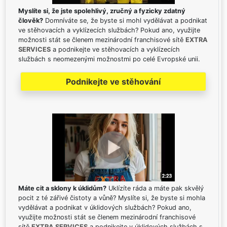
Myslíte si, že jste spolehlivý, zručný a fyzicky zdatný
člověk?
Domníváte se, že byste si mohl vydělávat a podnikat
ve stěhovacích a vyklízecích službách? Pokud ano, využijte
možnosti stát se členem mezinárodní franchisové sítě
EXTRA
SERVICES
a podnikejte ve stěhovacích a vyklízecích
službách s neomezenými možnostmi po celé Evropské unii.
Podnikejte ve stěhování
Máte cit a sklony k úklidům?
Uklízíte ráda a máte pak skvělý
pocit z té zářivé čistoty a vůně? Myslíte si, že byste si mohla
vydělávat a podnikat v úklidových službách? Pokud ano,
využijte možnosti stát se členem mezinárodní franchisové
sítě
EXTRA SERVICES
a podnikejte v úklidových službách s