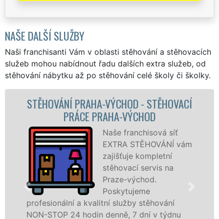
NAŠE DALŠÍ SLUŽBY
Naši franchisanti Vám v oblasti stěhování a stěhovacích
služeb mohou nabídnout řadu dalších extra služeb, od
stěhování nábytku až po stěhování celé školy či školky.
- STĚHOVACÍ
STĚHOVACÍ SLUŽBA PRAHA-V
HOD
STĚHOVACÍ FIRMA PRAHA-
hisová síť
Poskytuj
ĚHOVÁNÍ vám
stěhovací
ompletní
Praze-vý
servis na
špičkové 
hod.
speciální
me
technikou
stěhování
služby zajišťujeme domácnostem i
ní v týdnu
celém okresu Praha-východ se zá