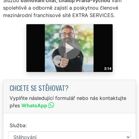
Službu
stěhování chat, chalup Praha-východ
vám
spolehlivě a odborně zajistí a poskytnou členové
mezinárodní franchisové sítě EXTRA SERVICES.
CHCETE SE STĚHOVAT?
Vyplňte následující formulář nebo nás kontaktujte
přes
WhatsApp
Služba