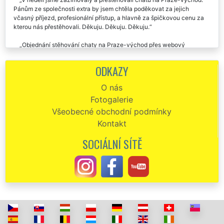
Pánům ze společnosti extra by jsem chtěla poděkovat za jejich
včasný příjezd, profesionální přístup, a hlavně za špičkovou cenu za
kterou nás přestěhovali. Děkuju. Děkuju. Děkuju.
Objednání stěhování chaty na Praze-východ přes webový
objednávkový formulář bylo velmi jednoduché a rychlé. Technici se mi
ozvali během 0,5 hod. Samotné stěhování chaty proběhlo naprosto
ODKAZY
perfektně. Děkuji a doporučuji.
O nás
Společnost EXTRA STĚHOVÁNÍ nám zajišťovala vystěhování nově
Fotogalerie
zakoupené zemědělské usedlosti na Praze-východ. Profesionální a
vřelý přístup všech zaměstnanců této společnosti bych ohodnotil na
Všeobecné obchodní podmínky
výbornou.
Kontakt
Chalupu na Praze-východ jsme stěhovali pomocí společnosti
SOCIÁLNÍ SÍTĚ
EXTRA SLUŽBY. S jejich prací jsme byli maximálně spokojeni.
Chtěla bych poděkovat pánům ze společnosti EXTRA STĚHOVÁNÍ
za jejich včerejší, špičkově odvedenou práci při stěhování mé chaty
na Praze-východ. Moc moc děkuji, každopádně doporučuji.