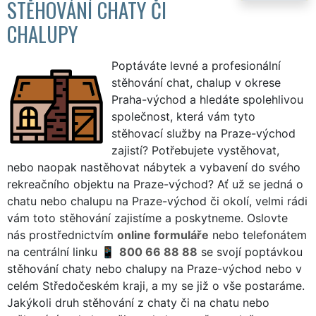
STĚHOVÁNÍ CHATY ČI
CHALUPY
Poptáváte levné a profesionální
stěhování chat, chalup v okrese
Praha-východ a hledáte spolehlivou
společnost, která vám tyto
stěhovací služby na Praze-východ
zajistí? Potřebujete vystěhovat,
nebo naopak nastěhovat nábytek a vybavení do svého
rekreačního objektu na Praze-východ? Ať už se jedná o
chatu nebo chalupu na Praze-východ či okolí, velmi rádi
vám toto stěhování zajistíme a poskytneme. Oslovte
nás prostřednictvím
online formuláře
nebo telefonátem
na centrální linku
800 66 88 88
se svojí poptávkou
stěhování chaty nebo chalupy na Praze-východ nebo v
celém Středočeském kraji, a my se již o vše postaráme.
Jakýkoli druh stěhování z chaty či na chatu nebo