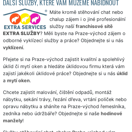
DALŠÍ SLUŽBY, KTERÉ VÁM MŮŽEME NABÍDNOUT
Máte kromě stěhování chat nebo
chalup zájem i o jiné profesionální
služby naší
franchisové sítě
EXTRA SLUŽBY
? Měli byste na Praze-východ zájem o
odborné vyklízecí služby a práce? Objednejte si u nás
vyklízení
.
Přejete si na Praze-východ zajistit kvalitní a spolehlivý
úklid či mytí oken a hledáte úklidovou firmu která vám
zajistí jakékoli úklidové práce? Objednejte si u nás
úklid
a
mytí oken
.
Chcete zajistit malování, čištění odpadů, montáž
nábytku, sekání trávy, řezání dřeva, vrtání poliček nebo
opravu nábytku a sháníte na Praze-východ řemeslníka,
zedníka nebo údržbáře? Objednejte si naše
hodinové
manžely
!