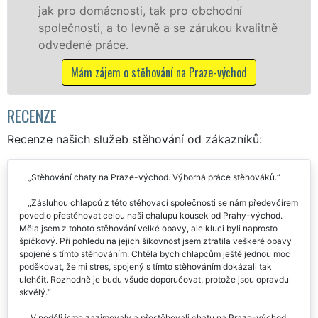
bchodní
kvality franchisové sítě EXTRA S
rukou kvalitně
Nabízíme stěhovací služby NON-
včetně víkendů a svátků bez přípl
ze-východ
Mám zájem o stěhovací služby na Pra
RECENZE
Recenze našich služeb stěhování od zákazníků:
Stěhování chaty na Praze-východ. Výborná práce stěhováků.
Zásluhou chlapců z této stěhovací společnosti se nám předevčírem
povedlo přestěhovat celou naši chalupu kousek od Prahy-východ.
Měla jsem z tohoto stěhování velké obavy, ale kluci byli naprosto
špičkový. Při pohledu na jejich šikovnost jsem ztratila veškeré obavy
spojené s tímto stěhováním. Chtěla bych chlapcům ještě jednou moc
poděkovat, že mi stres, spojený s tímto stěhováním dokázali tak
ulehčit. Rozhodně je budu všude doporučovat, protože jsou opravdu
skvělý.
V neděli jsme zazimovaly a přestěhovali chatu na Praze-východ.