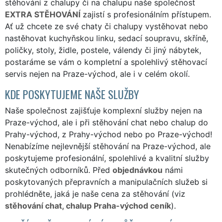
stěhování z chalupy či na chalupu naše společnost
EXTRA STĚHOVÁNÍ
zajistí s profesionálním přístupem.
Ať už chcete ze své chaty či chalupy vystěhovat nebo
nastěhovat kuchyňskou linku, sedací soupravu, skříně,
poličky, stoly, židle, postele, válendy či jiný nábytek,
postaráme se vám o kompletní a spolehlivý stěhovací
servis nejen na Praze-východ, ale i v celém okolí.
KDE POSKYTUJEME NAŠE SLUŽBY
Naše společnost zajišťuje komplexní služby nejen na
Praze-východ, ale i při stěhování chat nebo chalup do
Prahy-východ, z Prahy-východ nebo po Praze-východ!
Nenabízíme nejlevnější stěhování na Praze-východ, ale
poskytujeme profesionální, spolehlivé a kvalitní služby
skutečných odborníků. Před
objednávkou
námi
poskytovaných přepravních a manipulačních služeb si
prohlédněte, jaká je naše cena za stěhování (viz
stěhování chat, chalup Praha-východ ceník
).