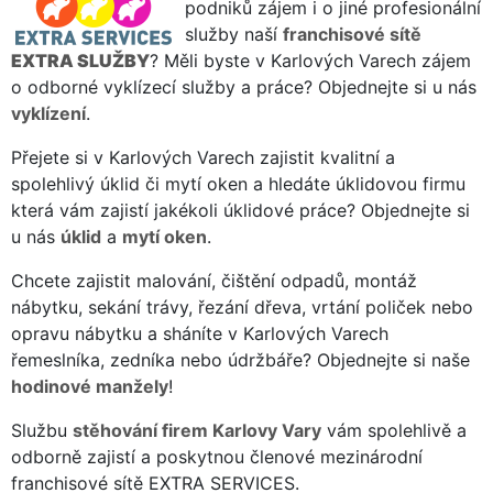
podniků zájem i o jiné profesionální
služby naší
franchisové sítě
EXTRA SLUŽBY
? Měli byste v Karlových Varech zájem
o odborné vyklízecí služby a práce? Objednejte si u nás
vyklízení
.
Přejete si v Karlových Varech zajistit kvalitní a
spolehlivý úklid či mytí oken a hledáte úklidovou firmu
která vám zajistí jakékoli úklidové práce? Objednejte si
u nás
úklid
a
mytí oken
.
Chcete zajistit malování, čištění odpadů, montáž
nábytku, sekání trávy, řezání dřeva, vrtání poliček nebo
opravu nábytku a sháníte v Karlových Varech
řemeslníka, zedníka nebo údržbáře? Objednejte si naše
hodinové manžely
!
Službu
stěhování firem Karlovy Vary
vám spolehlivě a
odborně zajistí a poskytnou členové mezinárodní
franchisové sítě EXTRA SERVICES.