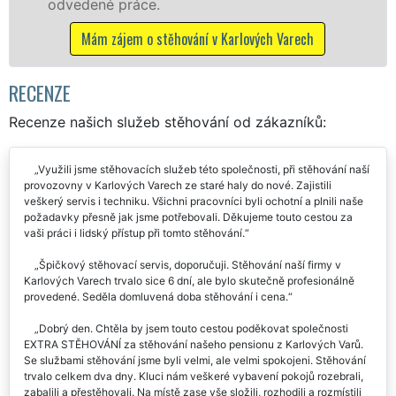
áce.
služby NON-STO
bez příplatků.
 o stěhování v Karlových Varech
Mám zájem o stě
RECENZE
Recenze našich služeb stěhování od zákazníků:
Využili jsme stěhovacích služeb této společnosti, při stěhování naší
provozovny v Karlových Varech ze staré haly do nové. Zajistili
veškerý servis i techniku. Všichni pracovníci byli ochotní a plnili naše
požadavky přesně jak jsme potřebovali. Děkujeme touto cestou za
vaši práci i lidský přístup při tomto stěhování.
Špičkový stěhovací servis, doporučuji. Stěhování naší firmy v
Karlových Varech trvalo sice 6 dní, ale bylo skutečně profesionálně
provedené. Seděla domluvená doba stěhování i cena.
Dobrý den. Chtěla by jsem touto cestou poděkovat společnosti
EXTRA STĚHOVÁNÍ za stěhování našeho pensionu z Karlových Varů.
Se službami stěhování jsme byli velmi, ale velmi spokojeni. Stěhování