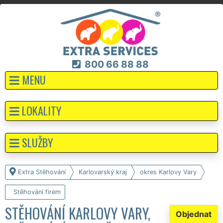
800 66 88 88
MENU
LOKALITY
SLUŽBY
Extra Stěhování
Karlovarský kraj
okres Karlovy Vary
Stěhování firem
STĚHOVÁNÍ KARLOVY VARY,
Objednat