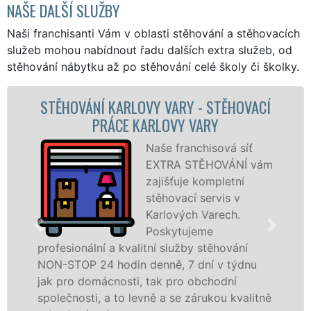
NAŠE DALŠÍ SLUŽBY
Naši franchisanti Vám v oblasti stěhování a stěhovacích
služeb mohou nabídnout řadu dalších extra služeb, od
stěhování nábytku až po stěhování celé školy či školky.
 KARLOVY VARY - STĚHOVACÍ
STĚHOVACÍ 
RÁCE KARLOVY VARY
STĚHOVACÍ
Naše franchisová síť
EXTRA STĚHOVÁNÍ vám
zajišťuje kompletní
stěhovací servis v
Karlových Varech.
Poskytujeme
 a kvalitní služby stěhování
technikou. Tyto
 hodin denně, 7 dní v týdnu
domácnostem i 
cnosti, tak pro obchodní
Karlovy Vary se
a to levně a se zárukou kvalitně
sítě EXTRA STĚ