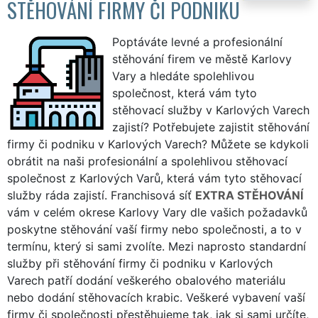
STĚHOVÁNÍ FIRMY ČI PODNIKU
Poptáváte levné a profesionální
stěhování firem ve městě Karlovy
Vary a hledáte spolehlivou
společnost, která vám tyto
stěhovací služby v Karlových Varech
zajistí? Potřebujete zajistit stěhování
firmy či podniku v Karlových Varech? Můžete se kdykoli
obrátit na naši profesionální a spolehlivou stěhovací
společnost z Karlových Varů, která vám tyto stěhovací
služby ráda zajistí. Franchisová síť
EXTRA STĚHOVÁNÍ
vám v celém okrese Karlovy Vary dle vašich požadavků
poskytne stěhování vaší firmy nebo společnosti, a to v
termínu, který si sami zvolíte. Mezi naprosto standardní
služby při stěhování firmy či podniku v Karlových
Varech patří dodání veškerého obalového materiálu
nebo dodání stěhovacích krabic. Veškeré vybavení vaší
firmy či společnosti přestěhujeme tak, jak si sami určíte,