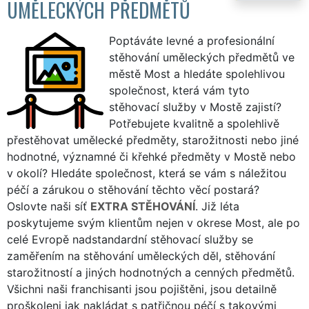
UMĚLECKÝCH PŘEDMĚTŮ
Poptáváte levné a profesionální
stěhování uměleckých předmětů ve
městě Most a hledáte spolehlivou
společnost, která vám tyto
stěhovací služby v Mostě zajistí?
Potřebujete kvalitně a spolehlivě
přestěhovat umělecké předměty, starožitnosti nebo jiné
hodnotné, významné či křehké předměty v Mostě nebo
v okolí? Hledáte společnost, která se vám s náležitou
péčí a zárukou o stěhování těchto věcí postará?
Oslovte naši síť
EXTRA STĚHOVÁNÍ
. Již léta
poskytujeme svým klientům nejen v okrese Most, ale po
celé Evropě nadstandardní stěhovací služby se
zaměřením na stěhování uměleckých děl, stěhování
starožitností a jiných hodnotných a cenných předmětů.
Všichni naši franchisanti jsou pojištěni, jsou detailně
proškoleni jak nakládat s patřičnou péčí s takovými