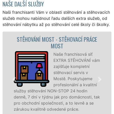
NAŠE DALŠÍ SLUŽBY
Naši franchisanti Vám v oblasti stěhování a stěhovacích
služeb mohou nabídnout řadu dalších extra služeb, od
stěhování nábytku až po stěhování celé školy či školky.
 STĚHOVACÍ PRÁCE
STĚHOVACÍ SLUŽBA MO
ST
FIRMA M
e franchisová síť
P
TRA STĚHOVÁNÍ vám
s
išťuje kompletní
M
hovací servis v
ú
stě. Poskytujeme
s
fesionální a kvalitní
t
STOP 24 hodin
služby zajišťujeme domác
k pro domácnosti, tak
celém okresu Most se záru
i, a to levně a se
franchisové sítě EXTRA S
ené práce.
Nabízíme stěhovací služ