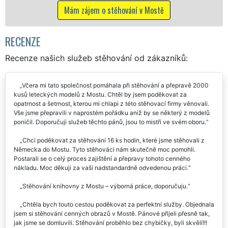
včetně víkendů a svátků be
hování v Mostě
Mám zájem o stěhovací 
RECENZE
Recenze našich služeb stěhování od zákazníků:
Včera mi tato společnost pomáhala při stěhování a přepravě 2000
kusů leteckých modelů z Mostu. Chtěl by jsem poděkovat za
opatrnost a šetrnost, kterou mi chlapi z této stěhovací firmy věnovali.
Vše jsme přepravili v naprostém pořádku aniž by se některý z modelů
poničil. Doporučuji služeb těchto pánů, jsou to mistři ve svém oboru.
Chci poděkovat za stěhování 16 ks hodin, které jsme stěhovali z
Německa do Mostu. Tyto stěhováci nám skutečně moc pomohli.
Postarali se o celý proces zajištění a přepravy tohoto cenného
nákladu. Moc děkuji za vaši nadstandardně odvedenou práci.
Stěhování knihovny z Mostu – výborná práce, doporučuju.
Chtěla bych touto cestou poděkovat za perfektní služby. Objednala
jsem si stěhování cenných obrazů v Mostě. Pánové přijeli přesně tak,