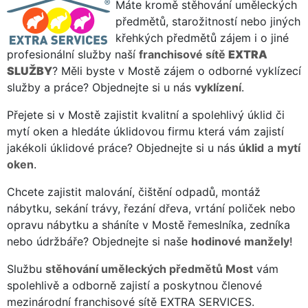
Máte kromě stěhování uměleckých
předmětů, starožitností nebo jiných
křehkých předmětů zájem i o jiné
profesionální služby naší
franchisové sítě
EXTRA
SLUŽBY
? Měli byste v Mostě zájem o odborné vyklízecí
služby a práce? Objednejte si u nás
vyklízení
.
Přejete si v Mostě zajistit kvalitní a spolehlivý úklid či
mytí oken a hledáte úklidovou firmu která vám zajistí
jakékoli úklidové práce? Objednejte si u nás
úklid
a
mytí
oken
.
Chcete zajistit malování, čištění odpadů, montáž
nábytku, sekání trávy, řezání dřeva, vrtání poliček nebo
opravu nábytku a sháníte v Mostě řemeslníka, zedníka
nebo údržbáře? Objednejte si naše
hodinové manžely
!
Službu
stěhování uměleckých předmětů Most
vám
spolehlivě a odborně zajistí a poskytnou členové
mezinárodní franchisové sítě EXTRA SERVICES.