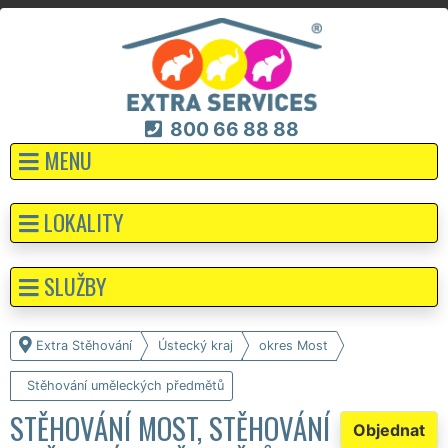
800 66 88 88
MENU
LOKALITY
SLUŽBY
Extra Stěhování
Ústecký kraj
okres Most
Stěhování uměleckých předmětů
STĚHOVÁNÍ MOST, STĚHOVÁNÍ
Objednat