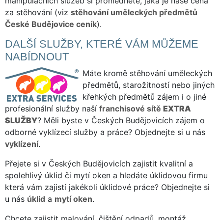
manipulačních služeb si prohlédněte, jaká je naše cena
za stěhování (viz
stěhování uměleckých předmětů
České Budějovice ceník
).
DALŠÍ SLUŽBY, KTERÉ VÁM MŮŽEME
NABÍDNOUT
Máte kromě stěhování uměleckých
předmětů, starožitností nebo jiných
křehkých předmětů zájem i o jiné
profesionální služby naší
franchisové sítě
EXTRA
SLUŽBY
? Měli byste v Českých Budějovicích zájem o
odborné vyklízecí služby a práce? Objednejte si u nás
vyklízení
.
Přejete si v Českých Budějovicích zajistit kvalitní a
spolehlivý úklid či mytí oken a hledáte úklidovou firmu
která vám zajistí jakékoli úklidové práce? Objednejte si
u nás
úklid
a
mytí oken
.
Chcete zajistit malování, čištění odpadů, montáž