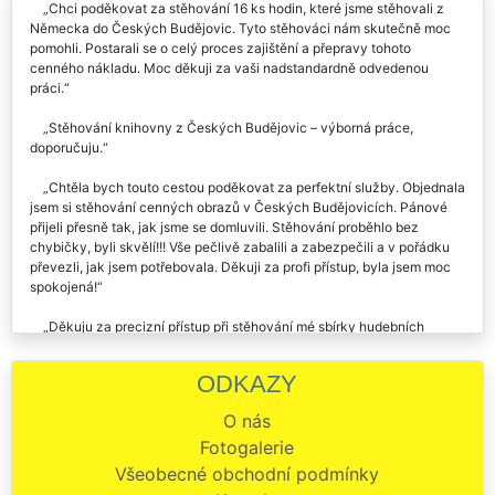
Chci poděkovat za stěhování 16 ks hodin, které jsme stěhovali z
Německa do Českých Budějovic. Tyto stěhováci nám skutečně moc
pomohli. Postarali se o celý proces zajištění a přepravy tohoto
cenného nákladu. Moc děkuji za vaši nadstandardně odvedenou
práci.
Stěhování knihovny z Českých Budějovic – výborná práce,
doporučuju.
Chtěla bych touto cestou poděkovat za perfektní služby. Objednala
jsem si stěhování cenných obrazů v Českých Budějovicích. Pánové
přijeli přesně tak, jak jsme se domluvili. Stěhování proběhlo bez
chybičky, byli skvělí!!! Vše pečlivě zabalili a zabezpečili a v pořádku
převezli, jak jsem potřebovala. Děkuji za profi přístup, byla jsem moc
spokojená!
Děkuju za precizní přístup při stěhování mé sbírky hudebních
nástrojů. Rád vás budu doporučovat.
ODKAZY
Včera mi tato společnost pomáhala při stěhování a přepravě 2000
kusů leteckých modelů z Českých Budějovic. Chtěl by jsem
O nás
poděkovat za opatrnost a šetrnost, kterou mi chlapi z této stěhovací
Fotogalerie
firmy věnovali. Vše jsme přepravili v naprostém pořádku aniž by se
některý z modelů poničil. Doporučuji služeb těchto pánů, jsou to mistři
Všeobecné obchodní podmínky
ve svém oboru.