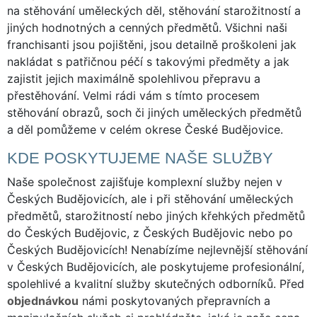
na stěhování uměleckých děl, stěhování starožitností a
jiných hodnotných a cenných předmětů. Všichni naši
franchisanti jsou pojištěni, jsou detailně proškoleni jak
nakládat s patřičnou péčí s takovými předměty a jak
zajistit jejich maximálně spolehlivou přepravu a
přestěhování. Velmi rádi vám s tímto procesem
stěhování obrazů, soch či jiných uměleckých předmětů
a děl pomůžeme v celém okrese České Budějovice.
KDE POSKYTUJEME NAŠE SLUŽBY
Naše společnost zajišťuje komplexní služby nejen v
Českých Budějovicích, ale i při stěhování uměleckých
předmětů, starožitností nebo jiných křehkých předmětů
do Českých Budějovic, z Českých Budějovic nebo po
Českých Budějovicích! Nenabízíme nejlevnější stěhování
v Českých Budějovicích, ale poskytujeme profesionální,
spolehlivé a kvalitní služby skutečných odborníků. Před
objednávkou
námi poskytovaných přepravních a