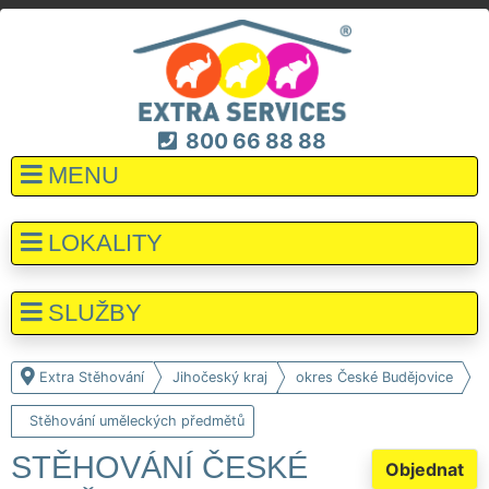
800 66 88 88
MENU
LOKALITY
SLUŽBY
Extra Stěhování
Jihočeský kraj
okres České Budějovice
Stěhování uměleckých předmětů
STĚHOVÁNÍ ČESKÉ
Objednat