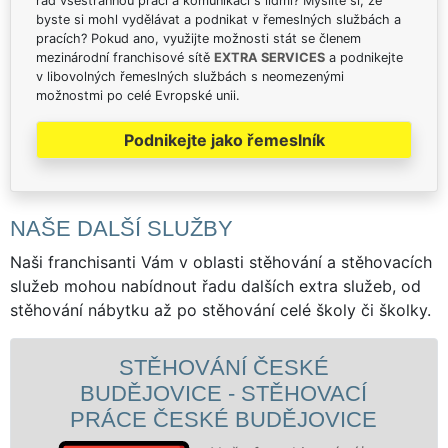
rád všestrannou práci a komunikaci s lidmi? Myslíte si, že
byste si mohl vydělávat a podnikat v řemeslných službách a
pracích? Pokud ano, využijte možnosti stát se členem
mezinárodní franchisové sítě
EXTRA SERVICES
a podnikejte
v libovolných řemeslných službách s neomezenými
možnostmi po celé Evropské unii.
Podnikejte jako řemeslník
NAŠE DALŠÍ SLUŽBY
Naši franchisanti Vám v oblasti stěhování a stěhovacích
služeb mohou nabídnout řadu dalších extra služeb, od
stěhování nábytku až po stěhování celé školy či školky.
STĚHOVÁNÍ ČESKÉ
BUDĚJOVICE - STĚHOVACÍ
PRÁCE ČESKÉ BUDĚJOVICE