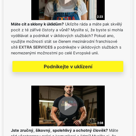
Máte cit a sklony k úklidům?
Uklízíte ráda a máte pak skvělý
pocit z té zářivé čistoty a vůně? Myslíte si, že byste si mohla
vydělávat a podnikat v úklidových službách? Pokud ano,
využijte možnosti stát se členem mezinárodní franchisové
sítě
EXTRA SERVICES
a podnikejte v úklidových službách s
neomezenými možnostmi po celé Evropské unii.
Podnikejte v uklízení
Jste zručný, šikovný, spolehlivý a ochotný člověk?
Máte