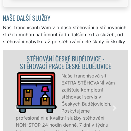
NAŠE DALŠÍ SLUŽBY
Naši franchisanti Vám v oblasti stěhování a stěhovacích
služeb mohou nabídnout řadu dalších extra služeb, od
stěhování nábytku až po stěhování celé školy či školky.
STĚHOVACÍ SLUŽBA ČESKÉ BUDĚJOVICE
ICE
STĚHOVACÍ FIRMA ČESKÉ BUDĚJOVIC
ť
Poskytujeme
 vám
stěhovací služby 
Českých
Budějovicích na
ch.
špičkové úrovni s
speciální stěhovac
technikou. Tyto služby zajišťujeme
nu
domácnostem i firmám v celém okresu