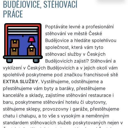
BUDĚJOVICE, STĚHOVACÍ
PRÁCE
Poptáváte levné a profesionální
stěhování ve městě České
Budějovice a hledáte spolehlivou
společnost, která vám tyto
stěhovací služby v Českých
Budějovicích zajistí? Stěhování a
vyklízení v Českých Budějovicích a v jejich okolí vám
spolehlivě poskytneme pod značkou franchisové sítě
EXTRA SLUŽBY
. Vystěhujeme, odstěhujeme a
přestěhujeme vám byty a baráky, přestěhujeme
kanceláře a sklady, zajistíme stěhování restaurace i
baru, poskytneme stěhování hotelu či ubytovny,
stěhujeme sklepy, provozovny i garáže, přestěhujeme
chatu i chalupu, a to vše s vysokým a neměnným
standardem stěhovacích služeb poskytovaných nejen v