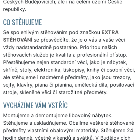
Českých Budějovicích, ale i na celém území České
republiky.
CO STĚHUJEME
Se spolehlivým stěhováním pod značkou
EXTRA
STĚHOVÁNÍ
se přesvědčíte, že je o vás a vaše věci
vždy nadstandardně postaráno. Prioritou našich
stěhovacích služeb je kvalita a profesionální přístup.
Přestěhujeme nejen standardní věci, jako je nábytek,
skříně, stoly, elektronika, tiskopisy, knihy či osobní věci,
ale stěhujeme i nadměrné předměty, jako jsou trezory,
sejfy, klavíry, piana či pianina, umělecká díla, posilovací
stroje, skleněné věci či starožitné předměty.
VYCHÁZÍME VÁM VSTŘÍC
Montujeme a demontujeme libovolný nábytek.
Stěhujeme a uskladňujeme. Obalíme veškeré stěhované
předměty vlastními obalovými materiály. Stěhujeme 24
hodin denně, včetně víkendů a svátků. V Budějovicích