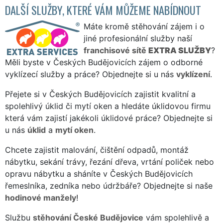
DALŠÍ SLUŽBY, KTERÉ VÁM MŮŽEME NABÍDNOUT
Máte kromě stěhování zájem i o
jiné profesionální služby naší
franchisové sítě
EXTRA SLUŽBY
?
Měli byste v Českých Budějovicích zájem o odborné
vyklízecí služby a práce? Objednejte si u nás
vyklízení
.
Přejete si v Českých Budějovicích zajistit kvalitní a
spolehlivý úklid či mytí oken a hledáte úklidovou firmu
která vám zajistí jakékoli úklidové práce? Objednejte si
u nás
úklid
a
mytí oken
.
Chcete zajistit malování, čištění odpadů, montáž
nábytku, sekání trávy, řezání dřeva, vrtání poliček nebo
opravu nábytku a sháníte v Českých Budějovicích
řemeslníka, zedníka nebo údržbáře? Objednejte si naše
hodinové manžely
!
Službu
stěhování České Budějovice
vám spolehlivě a