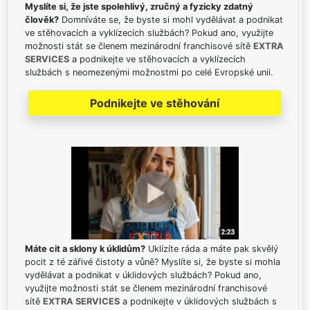
Myslíte si, že jste spolehlivý, zručný a fyzicky zdatný
člověk?
Domníváte se, že byste si mohl vydělávat a podnikat
ve stěhovacích a vyklízecích službách? Pokud ano, využijte
možnosti stát se členem mezinárodní franchisové sítě
EXTRA
SERVICES
a podnikejte ve stěhovacích a vyklízecích
službách s neomezenými možnostmi po celé Evropské unii.
Podnikejte ve stěhování
Máte cit a sklony k úklidům?
Uklízíte ráda a máte pak skvělý
pocit z té zářivé čistoty a vůně? Myslíte si, že byste si mohla
vydělávat a podnikat v úklidových službách? Pokud ano,
využijte možnosti stát se členem mezinárodní franchisové
sítě
EXTRA SERVICES
a podnikejte v úklidových službách s