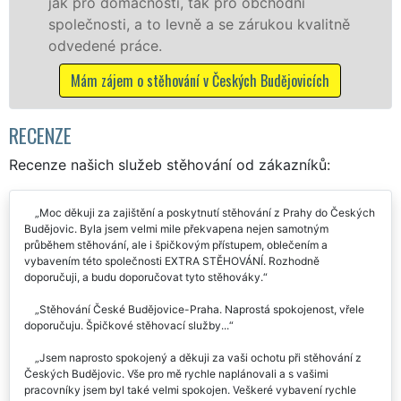
České Budějovice se zárukou kvality
litně
franchisové sítě EXTRA STĚHOVÁNÍ.
Nabízíme stěhovací služby NON-STOP
včetně víkendů a svátků bez příplatků.
ch
Mám zájem o stěhovací služby v Českých
Budějovicích
RECENZE
Recenze našich služeb stěhování od zákazníků:
Moc děkuji za zajištění a poskytnutí stěhování z Prahy do Českých
Budějovic. Byla jsem velmi mile překvapena nejen samotným
průběhem stěhování, ale i špičkovým přístupem, oblečením a
vybavením této společnosti EXTRA STĚHOVÁNÍ. Rozhodně
doporučuji, a budu doporučovat tyto stěhováky.
Stěhování České Budějovice-Praha. Naprostá spokojenost, vřele
doporučuju. Špičkové stěhovací služby...
Jsem naprosto spokojený a děkuji za vaši ochotu při stěhování z