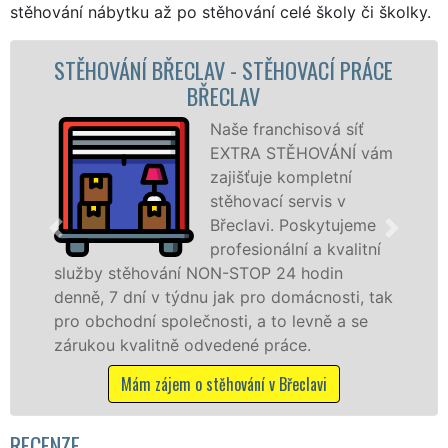
stěhování nábytku až po stěhování celé školy či školky.
CE
STĚHOVACÍ SLUŽBA BŘECLAV -
STĚHOVACÍ FIRMA BŘECLAV
Poskytujeme
ám
stěhovací služby v
Břeclavi na
špičkové úrovni se
speciální stěhovací
technikou. Tyto
služby zajišťujeme domácnostem i firmám v
ak
celém okresu Břeclav se zárukou kvality
franchisové sítě EXTRA STĚHOVÁNÍ.
Nabízíme stěhovací služby NON-STOP
včetně víkendů a svátků bez příplatků.
Mám zájem o stěhovací služby v Břeclavi