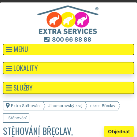
800 66 88 88
MENU
LOKALITY
SLUŽBY
Extra Stěhování
Jihomoravský kraj
okres Břeclav
Stěhování
STĚHOVÁNÍ BŘECLAV,
Objednat