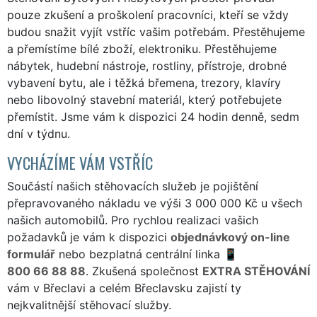
pouze zkušení a proškolení pracovníci, kteří se vždy
budou snažit vyjít vstříc vašim potřebám. Přestěhujeme
a přemístíme bílé zboží, elektroniku. Přestěhujeme
nábytek, hudební nástroje, rostliny, přístroje, drobné
vybavení bytu, ale i těžká břemena, trezory, klavíry
nebo libovolný stavební materiál, který potřebujete
přemístit. Jsme vám k dispozici 24 hodin denně, sedm
dní v týdnu.
VYCHÁZÍME VÁM VSTŘÍC
Součástí našich stěhovacích služeb je pojištění
přepravovaného nákladu ve výši 3 000 000 Kč u všech
našich automobilů. Pro rychlou realizaci vašich
požadavků je vám k dispozici
objednávkový on-line
formulář
nebo bezplatná centrální linka
800 66 88 88
. Zkušená společnost
EXTRA STĚHOVÁNÍ
vám v Břeclavi a celém Břeclavsku zajistí ty
nejkvalitnější stěhovací služby.