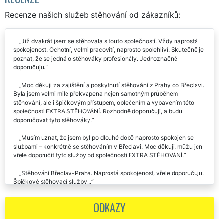
RECENZE
Recenze našich služeb stěhování od zákazníků:
Již dvakrát jsem se stěhovala s touto společností. Vždy naprostá
spokojenost. Ochotní, velmi pracovití, naprosto spolehliví. Skutečně je
poznat, že se jedná o stěhováky profesionály. Jednoznačně
doporučuju.
Moc děkuji za zajištění a poskytnutí stěhování z Prahy do Břeclavi.
Byla jsem velmi mile překvapena nejen samotným průběhem
stěhování, ale i špičkovým přístupem, oblečením a vybavením této
společnosti EXTRA STĚHOVÁNÍ. Rozhodně doporučuji, a budu
doporučovat tyto stěhováky.
Musím uznat, že jsem byl po dlouhé době naprosto spokojen se
službami – konkrétně se stěhováním v Břeclavi. Moc děkuji, můžu jen
vřele doporučit tyto služby od společnosti EXTRA STĚHOVÁNÍ.
Stěhování Břeclav-Praha. Naprostá spokojenost, vřele doporučuju.
Špičkové stěhovací služby...
Jsem naprosto spokojený a děkuji za vaši ochotu při stěhování z
ODKAZY