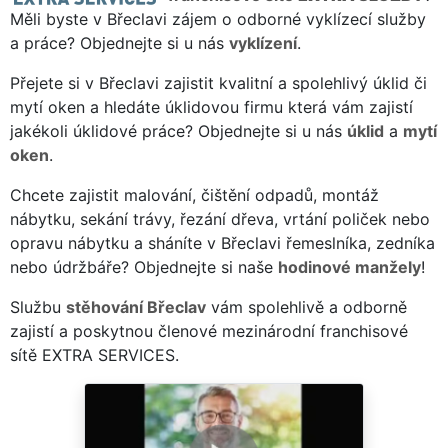
Měli byste v Břeclavi zájem o odborné vyklízecí služby
a práce? Objednejte si u nás
vyklízení
.
Přejete si v Břeclavi zajistit kvalitní a spolehlivý úklid či
mytí oken a hledáte úklidovou firmu která vám zajistí
jakékoli úklidové práce? Objednejte si u nás
úklid
a
mytí
oken
.
Chcete zajistit malování, čištění odpadů, montáž
nábytku, sekání trávy, řezání dřeva, vrtání poliček nebo
opravu nábytku a sháníte v Břeclavi řemeslníka, zedníka
nebo údržbáře? Objednejte si naše
hodinové manžely
!
Službu
stěhování Břeclav
vám spolehlivě a odborně
zajistí a poskytnou členové mezinárodní franchisové
sítě EXTRA SERVICES.