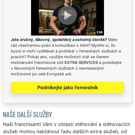
Jste zručný, šikovný, spolehlivý a ochotný člověk?
Máte
rád všestrannou práci a komunikaci s lidmi? Myslíte si, že
byste si mohl vydělávat a podnikat v řemeslných službách a
pracích? Pokud ano, využijte možnosti stát se členem
mezinárodní franchisové sítě
EXTRA SERVICES
a podnikejte
v libovolných řemeslných službách s neomezenými
možnostmi po celé Evropské unii.
Podnikejte jako řemeslník
NAŠE DALŠÍ SLUŽBY
Naši franchisanti Vám v oblasti stěhování a stěhovacích
služeb mohou nabídnout řadu dalších extra služeb, od