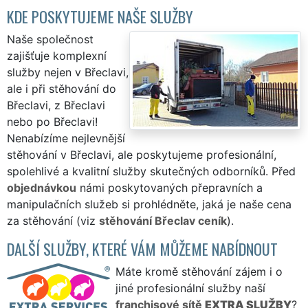
KDE POSKYTUJEME NAŠE SLUŽBY
Naše společnost
zajišťuje komplexní
služby nejen v Břeclavi,
ale i při stěhování do
Břeclavi, z Břeclavi
nebo po Břeclavi!
Nenabízíme nejlevnější
stěhování v Břeclavi, ale poskytujeme profesionální,
spolehlivé a kvalitní služby skutečných odborníků. Před
objednávkou
námi poskytovaných přepravních a
manipulačních služeb si prohlédněte, jaká je naše cena
za stěhování (viz
stěhování Břeclav ceník
).
DALŠÍ SLUŽBY, KTERÉ VÁM MŮŽEME NABÍDNOUT
Máte kromě stěhování zájem i o
jiné profesionální služby naší
franchisové sítě
EXTRA SLUŽBY
?