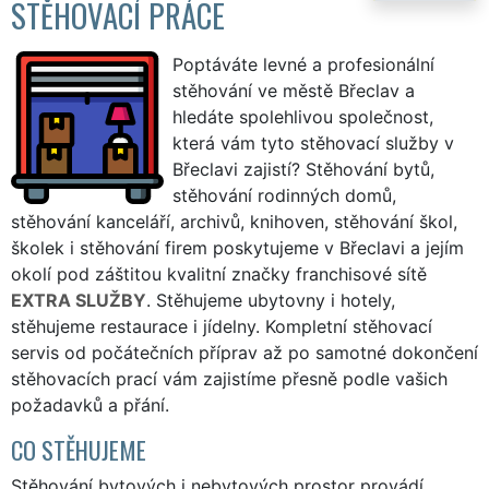
STĚHOVACÍ PRÁCE
Poptáváte levné a profesionální
stěhování ve městě Břeclav a
hledáte spolehlivou společnost,
která vám tyto stěhovací služby v
Břeclavi zajistí? Stěhování bytů,
stěhování rodinných domů,
stěhování kanceláří, archivů, knihoven, stěhování škol,
školek i stěhování firem poskytujeme v Břeclavi a jejím
okolí pod záštitou kvalitní značky franchisové sítě
EXTRA SLUŽBY
. Stěhujeme ubytovny i hotely,
stěhujeme restaurace i jídelny. Kompletní stěhovací
servis od počátečních příprav až po samotné dokončení
stěhovacích prací vám zajistíme přesně podle vašich
požadavků a přání.
CO STĚHUJEME
Stěhování bytových i nebytových prostor provádí