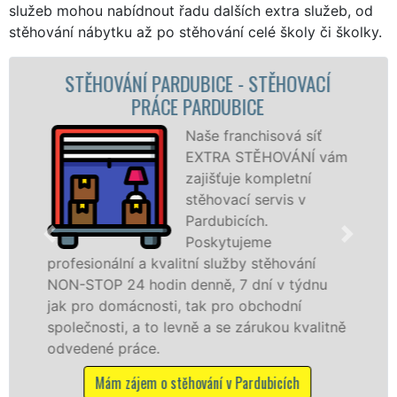
služeb mohou nabídnout řadu dalších extra služeb, od
stěhování nábytku až po stěhování celé školy či školky.
STĚHOVACÍ SLUŽBA PARDUBICE -
STĚHOVACÍ FIRMA PARDUBICE
Poskytujeme
stěhovací služby v
Pardubicích na
špičkové úrovni se
speciální stěhovací
technikou. Tyto
služby zajišťujeme domácnostem i firmám v
celém okresu Pardubice se zárukou kvality
franchisové sítě EXTRA STĚHOVÁNÍ.
Nabízíme stěhovací služby NON-STOP
včetně víkendů a svátků bez příplatků.
Mám zájem o stěhovací služby v Pardubicích