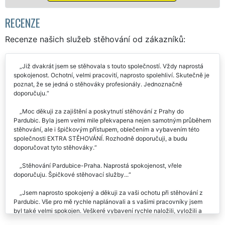
RECENZE
Recenze našich služeb stěhování od zákazníků:
Již dvakrát jsem se stěhovala s touto společností. Vždy naprostá
spokojenost. Ochotní, velmi pracovití, naprosto spolehliví. Skutečně je
poznat, že se jedná o stěhováky profesionály. Jednoznačně
doporučuju.
Moc děkuji za zajištění a poskytnutí stěhování z Prahy do
Pardubic. Byla jsem velmi mile překvapena nejen samotným průběhem
stěhování, ale i špičkovým přístupem, oblečením a vybavením této
společnosti EXTRA STĚHOVÁNÍ. Rozhodně doporučuji, a budu
doporučovat tyto stěhováky.
Stěhování Pardubice-Praha. Naprostá spokojenost, vřele
doporučuju. Špičkové stěhovací služby...
Jsem naprosto spokojený a děkuji za vaši ochotu při stěhování z
Pardubic. Vše pro mě rychle naplánovali a s vašimi pracovníky jsem
byl také velmi spokojen. Veškeré vybavení rychle naložili, vyložili a
ještě mě dovezli zpět k mému autu. Moc děkuji.