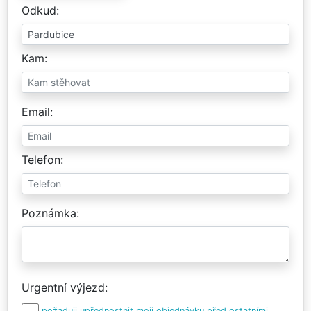
Odkud
Kam
Email
Telefon
Poznámka
Urgentní výjezd
požaduji upřednostnit moji objednávku před ostatními