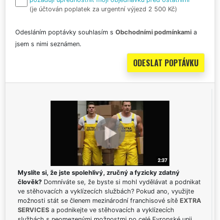
(je účtován poplatek za urgentní výjezd 2 500 Kč)
Odesláním poptávky souhlasím s
Obchodními podmínkami
a
jsem s nimi seznámen.
Myslíte si, že jste spolehlivý, zručný a fyzicky zdatný
člověk?
Domníváte se, že byste si mohl vydělávat a podnikat
ve stěhovacích a vyklízecích službách? Pokud ano, využijte
možnosti stát se členem mezinárodní franchisové sítě
EXTRA
SERVICES
a podnikejte ve stěhovacích a vyklízecích
službách s neomezenými možnostmi po celé Evropské unii.