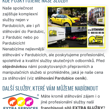
Naše společnost
zajišťuje komplexní
služby nejen v
Pardubicích, ale i při
stěhování do Pardubic,
z Pardubic nebo po
Pardubicích!
Nenabízíme nejlevnější
stěhování v Pardubicích, ale poskytujeme profesionální,
spolehlivé a kvalitní služby skutečných odborníků. Před
objednávkou
námi poskytovaných přepravních a
manipulačních služeb si prohlédněte, jaká je naše cena
za stěhování (viz
stěhování Pardubice ceník
).
DALŠÍ SLUŽBY, KTERÉ VÁM MŮŽEME NABÍDNOUT
Máte kromě stěhování zájem i o
jiné profesionální služby naší
franchisové sítě
EXTRA SLUŽBY
?