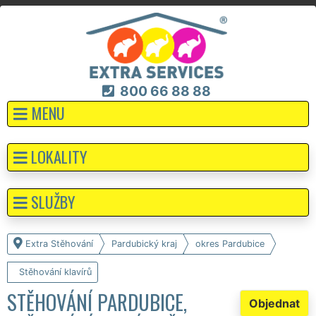
800 66 88 88
MENU
LOKALITY
SLUŽBY
Extra Stěhování
Pardubický kraj
okres Pardubice
Stěhování klavírů
STĚHOVÁNÍ PARDUBICE,
Objednat