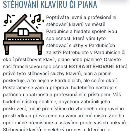
STĚHOVÁNÍ KLAVÍRU ČI PIANA
Poptáváte levné a profesionální
stěhování klavírů ve městě
Pardubice a hledáte spolehlivou
společnost, která vám tyto
stěhovací služby v Pardubicích
zajistí? Potřebujete v Pardubicích či
okolí přestěhovat klavír, piano nebo pianino? Oslovte
naši franchisovou společnost
EXTRA STĚHOVÁNÍ
, která
právě tyto stěhovací služby klavírů, pian a pianin
poskytuje, a to nejen v Pardubicích, ale celém okolí.
Postaráme se vám o přepravu hudebního nástroje s
patřičnou opatrností a profesionálním přístupem. Váš
hudební nástroj obalíme, abychom zabránili jeho
poškození, ručně přemístíme do vhodného dopravního
prostředku a převezeme na vámi určené místo. Zde ho
opět ručně přemístíme a ustavíme podle vašich pokynů.
Stěhování klavírů je nelehký proces, u kterého je