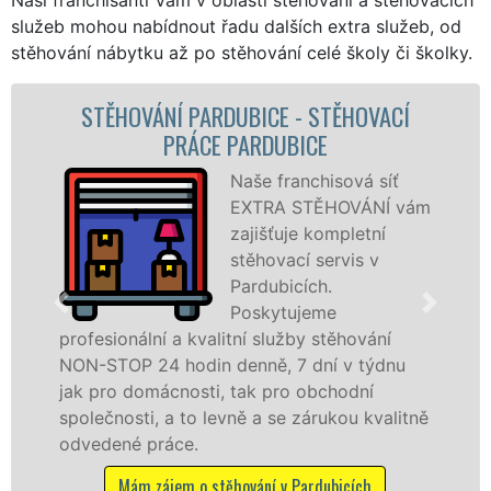
služeb mohou nabídnout řadu dalších extra služeb, od
stěhování nábytku až po stěhování celé školy či školky.
ÁNÍ PARDUBICE - STĚHOVACÍ
STĚHOV
PRÁCE PARDUBICE
STĚHO
Naše franchisová síť
EXTRA STĚHOVÁNÍ vám
zajišťuje kompletní
stěhovací servis v
Pardubicích.
Poskytujeme
lní a kvalitní služby stěhování
služby zajiš
24 hodin denně, 7 dní v týdnu
celém okresu
mácnosti, tak pro obchodní
franchisové 
i, a to levně a se zárukou kvalitně
Nabízíme st
práce.
včetně víkend
 zájem o stěhování v Pardubicích
Mám zájem 