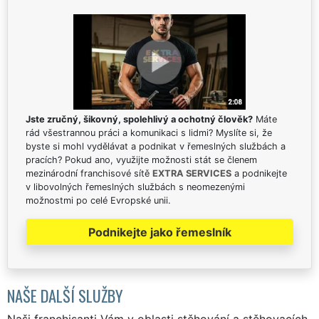
Jste zručný, šikovný, spolehlivý a ochotný člověk?
Máte
rád všestrannou práci a komunikaci s lidmi? Myslíte si, že
byste si mohl vydělávat a podnikat v řemeslných službách a
pracích? Pokud ano, využijte možnosti stát se členem
mezinárodní franchisové sítě
EXTRA SERVICES
a podnikejte
v libovolných řemeslných službách s neomezenými
možnostmi po celé Evropské unii.
Podnikejte jako řemeslník
NAŠE DALŠÍ SLUŽBY
Naši franchisanti Vám v oblasti stěhování a stěhovacích