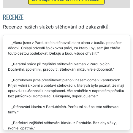
RECENZE
Recenze našich služeb stěhování od zákazníků:
Včera jsme v Pardubicích stěhovali staré piano z baráku po našem
dědovi. Chlapi odvedli špičkovou práci, za kterou by jsem jim chtěla
touto cestou poděkovat. Děkuju a budu všude chválit.
Parádní práce při zajištění stěhování varhan v Pardubicích.
Dochvilní, spolehliví, pracovití. Stěhování můžu vřele doporučit.
Potřebovali jsme přestěhovat piano v našem domě v Pardubicích.
Přijeli velmi šikovní a obětaví stěhováci u kterých bylo poznat, že mají
opravdu zkušenosti k nezaplacení. Vše proběhlo v naprostém pořádku
bez jakýchkoli komplikací. Děkujeme, doporučujeme.
Stěhování klavíru v Pardubicích. Perfektní služba této stěhovací
firmy.
Perfektní zajištění stěhování klavíru z Pardubic. Bez chybičky,
rychle, opatrně.