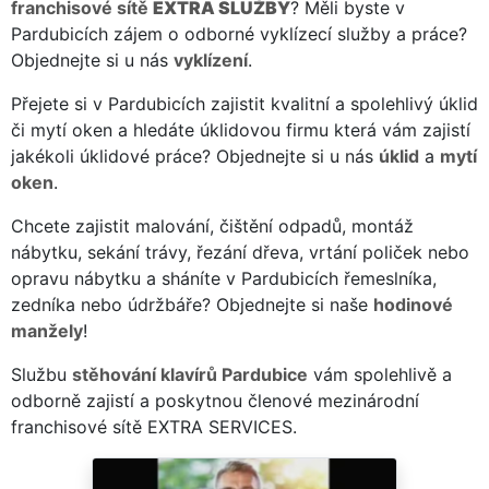
franchisové sítě
EXTRA SLUŽBY
? Měli byste v
Pardubicích zájem o odborné vyklízecí služby a práce?
Objednejte si u nás
vyklízení
.
Přejete si v Pardubicích zajistit kvalitní a spolehlivý úklid
či mytí oken a hledáte úklidovou firmu která vám zajistí
jakékoli úklidové práce? Objednejte si u nás
úklid
a
mytí
oken
.
Chcete zajistit malování, čištění odpadů, montáž
nábytku, sekání trávy, řezání dřeva, vrtání poliček nebo
opravu nábytku a sháníte v Pardubicích řemeslníka,
zedníka nebo údržbáře? Objednejte si naše
hodinové
manžely
!
Službu
stěhování klavírů Pardubice
vám spolehlivě a
odborně zajistí a poskytnou členové mezinárodní
franchisové sítě EXTRA SERVICES.