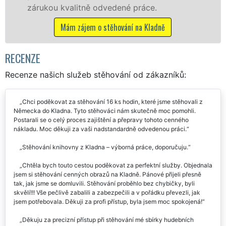
.
Nabízíme stěhovací služby NON-ST
včetně víkendů a svátků bez příplatk
dně
Mám zájem o stěhovací služby na Kla
RECENZE
Recenze našich služeb stěhování od zákazníků:
Chci poděkovat za stěhování 16 ks hodin, které jsme stěhovali z
Německa do Kladna. Tyto stěhováci nám skutečně moc pomohli.
Postarali se o celý proces zajištění a přepravy tohoto cenného
nákladu. Moc děkuji za vaši nadstandardně odvedenou práci.
Stěhování knihovny z Kladna – výborná práce, doporučuju.
Chtěla bych touto cestou poděkovat za perfektní služby. Objednala
jsem si stěhování cenných obrazů na Kladně. Pánové přijeli přesně
tak, jak jsme se domluvili. Stěhování proběhlo bez chybičky, byli
skvělí!!! Vše pečlivě zabalili a zabezpečili a v pořádku převezli, jak
jsem potřebovala. Děkuji za profi přístup, byla jsem moc spokojená!