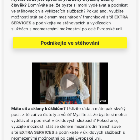
člověk?
Domníváte se, že byste si mohl vydělávat a podnikat
ve stěhovacích a vyklízecích službách? Pokud ano, využijte
možnosti stát se členem mezinárodní franchisové sítě
EXTRA
SERVICES
a podnikejte ve stěhovacích a vyklízecích
službách s neomezenými možnostmi po celé Evropské unii.
Podnikejte ve stěhování
Máte cit a sklony k úklidům?
Uklízíte ráda a máte pak skvělý
pocit z té zářivé čistoty a vůně? Myslíte si, že byste si mohla
vydělávat a podnikat v úklidových službách? Pokud ano,
využijte možnosti stát se členem mezinárodní franchisové
sítě
EXTRA SERVICES
a podnikejte v úklidových službách s
neomezenými možnostmi po celé Evropské unii.