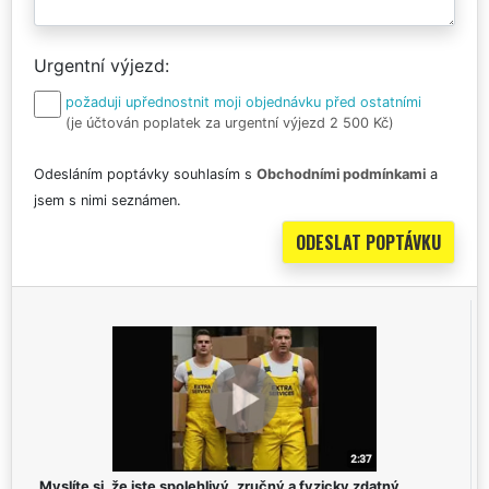
Urgentní výjezd
požaduji upřednostnit moji objednávku před ostatními
(je účtován poplatek za urgentní výjezd 2 500 Kč)
Odesláním poptávky souhlasím s
Obchodními podmínkami
a
jsem s nimi seznámen.
Myslíte si, že jste spolehlivý, zručný a fyzicky zdatný