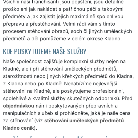
Všichni naši franchisanti jsou pojištěni, jsou detailně
proškoleni jak nakládat s patřičnou péčí s takovými
předměty a jak zajistit jejich maximálně spolehlivou
přepravu a přestěhování. Velmi rádi vám s tímto
procesem stěhování obrazů, soch či jiných uměleckých
předmětů a děl pomůžeme v celém okrese Kladno.
KDE POSKYTUJEME NAŠE SLUŽBY
Naše společnost zajišťuje komplexní služby nejen na
Kladně, ale i při stěhování uměleckých předmětů,
starožitností nebo jiných křehkých předmětů do Kladna,
z Kladna nebo po Kladně! Nenabízíme nejlevnější
stěhování na Kladně, ale poskytujeme profesionální,
spolehlivé a kvalitní služby skutečných odborníků. Před
objednávkou
námi poskytovaných přepravních a
manipulačních služeb si prohlédněte, jaká je naše cena
za stěhování (viz
stěhování uměleckých předmětů
Kladno ceník
).