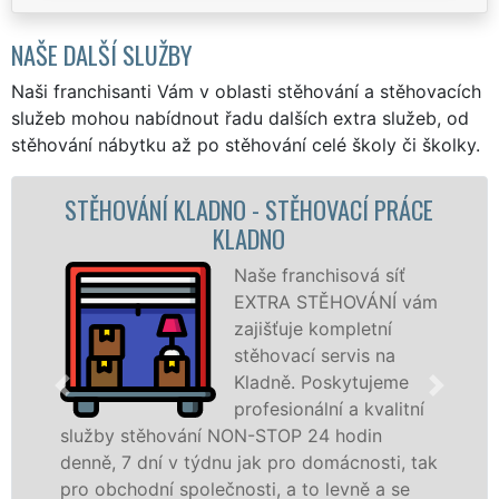
NAŠE DALŠÍ SLUŽBY
Naši franchisanti Vám v oblasti stěhování a stěhovacích
služeb mohou nabídnout řadu dalších extra služeb, od
stěhování nábytku až po stěhování celé školy či školky.
ACÍ PRÁCE
STĚHOVACÍ SLUŽBA KLADNO
STĚHOVACÍ FIRMA KLADN
ová síť
Poskytujem
OVÁNÍ vám
stěhovací s
pletní
Kladně na š
vis na
úrovni se sp
ytujeme
stěhovací
a kvalitní
technikou. 
odin
služby zajišťujeme domácnostem i f
cnosti, tak
celém okresu Kladno se zárukou kval
vně a se
franchisové sítě EXTRA STĚHOVÁNÍ.