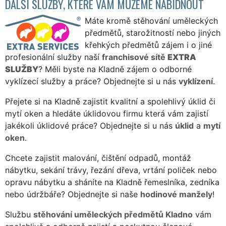
DALŠÍ SLUŽBY, KTERÉ VÁM MŮŽEME NABÍDNOUT
Máte kromě stěhování uměleckých
předmětů, starožitností nebo jiných
křehkých předmětů zájem i o jiné
profesionální služby naší
franchisové sítě
EXTRA
SLUŽBY
? Měli byste na Kladně zájem o odborné
vyklízecí služby a práce? Objednejte si u nás
vyklízení
.
Přejete si na Kladně zajistit kvalitní a spolehlivý úklid či
mytí oken a hledáte úklidovou firmu která vám zajistí
jakékoli úklidové práce? Objednejte si u nás
úklid
a
mytí
oken
.
Chcete zajistit malování, čištění odpadů, montáž
nábytku, sekání trávy, řezání dřeva, vrtání poliček nebo
opravu nábytku a sháníte na Kladně řemeslníka, zedníka
nebo údržbáře? Objednejte si naše
hodinové manžely
!
Službu
stěhování uměleckých předmětů Kladno
vám