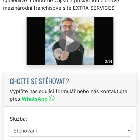
spolehlivě a odborně zajistí a poskytnou členové
mezinárodní franchisové sítě EXTRA SERVICES.
CHCETE SE STĚHOVAT?
Vyplňte následující formulář nebo nás kontaktujte
přes
WhatsApp
Služba