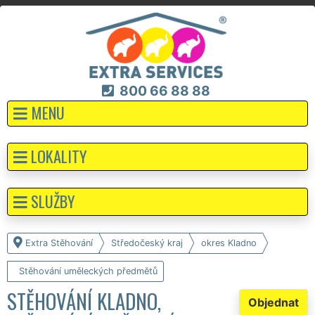
800 66 88 88
MENU
LOKALITY
SLUŽBY
Extra Stěhování
Středočeský kraj
okres Kladno
Stěhování uměleckých předmětů
STĚHOVÁNÍ KLADNO,
Objednat