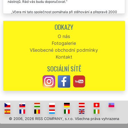
Děkuju za precizní přístup při stěhování mé sbírky hudebních
nástrojů. Rád vás budu doporučovat.
Včera mi tato společnost pomáhala při stěhování a přepravě 2000
kusů leteckých modelů z Kladna. Chtěl by jsem poděkovat za
opatrnost a šetrnost, kterou mi chlapi z této stěhovací firmy věnovali.
ODKAZY
Vše jsme přepravili v naprostém pořádku aniž by se některý z modelů
poničil. Doporučuji služeb těchto pánů, jsou to mistři ve svém oboru.
O nás
Fotogalerie
Všeobecné obchodní podmínky
Kontakt
SOCIÁLNÍ SÍTĚ
© 2006, 2026 RISS COMPANY, s.r.o. Všechna práva vyhrazena