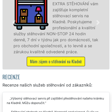
vám
stěhovací služby na
Kladně na špičkové
úrovni se speciální
stěhovací
ní
technikou. Tyto
služby zajišťujeme domácnostem i firmám v
tak
celém okresu Kladno se zárukou kvality
franchisové sítě EXTRA STĚHOVÁNÍ.
Nabízíme stěhovací služby NON-STOP
včetně víkendů a svátků bez příplatků.
Mám zájem o stěhovací služby na Kladně
RECENZE
Recenze našich služeb stěhování od zákazníků:
Výborný stěhovací servis při zajištění přestěhování našeho krámku
na Kladně. Můžu doporučit.