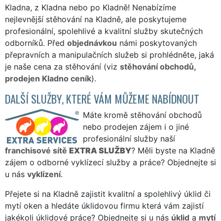
Kladna, z Kladna nebo po Kladně! Nenabízíme
nejlevnější stěhování na Kladně, ale poskytujeme
profesionální, spolehlivé a kvalitní služby skutečných
odborníků. Před
objednávkou
námi poskytovaných
přepravních a manipulačních služeb si prohlédněte, jaká
je naše cena za stěhování (viz
stěhování obchodů,
prodejen Kladno ceník
).
DALŠÍ SLUŽBY, KTERÉ VÁM MŮŽEME NABÍDNOUT
Máte kromě stěhování obchodů
nebo prodejen zájem i o jiné
profesionální služby naší
franchisové sítě
EXTRA SLUŽBY
? Měli byste na Kladně
zájem o odborné vyklízecí služby a práce? Objednejte si
u nás
vyklízení
.
Přejete si na Kladně zajistit kvalitní a spolehlivý úklid či
mytí oken a hledáte úklidovou firmu která vám zajistí
jakékoli úklidové práce? Objednejte si u nás
úklid
a
mytí