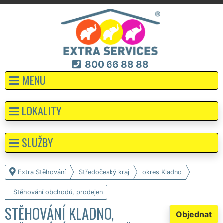
800 66 88 88
MENU
LOKALITY
SLUŽBY
Extra Stěhování
Středočeský kraj
okres Kladno
Stěhování obchodů, prodejen
STĚHOVÁNÍ KLADNO,
Objednat