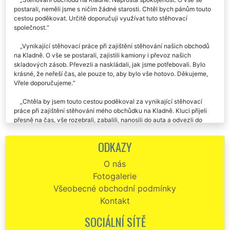
Stěhování obchodu na Kladně. Naprostá spokojenost. O vše se
postarali, neměli jsme s ničím žádné starosti. Chtěl bych pánům touto
cestou poděkovat. Určitě doporučuji využívat tuto stěhovací
společnost.
Vynikající stěhovací práce při zajištění stěhování našich obchodů
na Kladně. O vše se postarali, zajistili kamiony i převoz našich
skladových zásob. Převezli a naskládali, jak jsme potřebovali. Bylo
krásné, že neřeší čas, ale pouze to, aby bylo vše hotovo. Děkujeme,
Vřele doporučujeme.
Chtěla by jsem touto cestou poděkoval za vynikající stěhovací
práce při zajištění stěhování mého obchůdku na Kladně. Kluci přijeli
přesně na čas, vše rozebrali, zabalili, nanosili do auta a odvezli do
mého nového obchodu. Stěhování proběhlo v naprostém pořádku.
Ještě jednou děkuji, určitě vás budu doporučovat.
ODKAZY
Stěhování prodejny potravin na Kladně. Super cena, super výkon.
O nás
Doporučuju.
Fotogalerie
Stěhování dvou prodejen na Kladně. Dokonalé, rychlé, precizní.
Všeobecné obchodní podmínky
Naprosto o vše se postarali. Není co vytknout. Doporučuji.
Kontakt
Přesto že jste potřebovali zajistit stěhování našeho krámu na