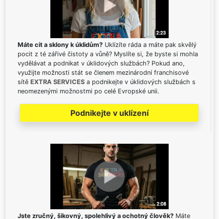
Máte cit a sklony k úklidům?
Uklízíte ráda a máte pak skvělý
pocit z té zářivé čistoty a vůně? Myslíte si, že byste si mohla
vydělávat a podnikat v úklidových službách? Pokud ano,
využijte možnosti stát se členem mezinárodní franchisové
sítě
EXTRA SERVICES
a podnikejte v úklidových službách s
neomezenými možnostmi po celé Evropské unii.
Podnikejte v uklízení
Jste zručný, šikovný, spolehlivý a ochotný člověk?
Máte