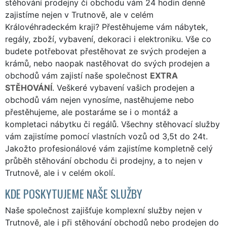
stěhování prodejny či obchodu vám 24 hodin denně
zajistíme nejen v Trutnově, ale v celém
Královéhradeckém kraji? Přestěhujeme vám nábytek,
regály, zboží, vybavení, dekoraci i elektroniku. Vše co
budete potřebovat přestěhovat ze svých prodejen a
krámů, nebo naopak nastěhovat do svých prodejen a
obchodů vám zajistí naše společnost
EXTRA
STĚHOVÁNÍ
. Veškeré vybavení vašich prodejen a
obchodů vám nejen vynosíme, nastěhujeme nebo
přestěhujeme, ale postaráme se i o montáž a
kompletaci nábytku či regálů. Všechny stěhovací služby
vám zajistíme pomocí vlastních vozů od 3,5t do 24t.
Jakožto profesionálové vám zajistíme kompletně celý
průběh stěhování obchodu či prodejny, a to nejen v
Trutnově, ale i v celém okolí.
KDE POSKYTUJEME NAŠE SLUŽBY
Naše společnost zajišťuje komplexní služby nejen v
Trutnově, ale i při stěhování obchodů nebo prodejen do