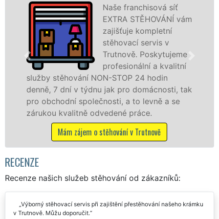
Poskytujeme
stěhovací služby v
Trutnově na
špičkové úrovni se
speciální stěhovací
technikou. Tyto
služby zajišťujeme domácnostem i firmám v
celém okresu Trutnov se zárukou kvality
franchisové sítě EXTRA STĚHOVÁNÍ.
Nabízíme stěhovací služby NON-STOP
včetně víkendů a svátků bez příplatků.
Mám zájem o stěhovací služby v Trutnově
RECENZE
Recenze našich služeb stěhování od zákazníků:
Výborný stěhovací servis při zajištění přestěhování našeho krámku