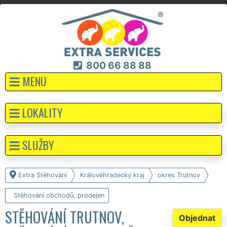
800 66 88 88
MENU
LOKALITY
SLUŽBY
Extra Stěhování
Královéhradecký kraj
okres Trutnov
Stěhování obchodů, prodejen
STĚHOVÁNÍ TRUTNOV,
Objednat