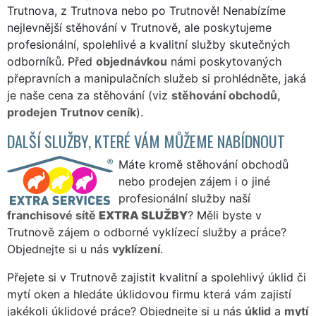
Trutnova, z Trutnova nebo po Trutnově! Nenabízíme
nejlevnější stěhování v Trutnově, ale poskytujeme
profesionální, spolehlivé a kvalitní služby skutečných
odborníků. Před
objednávkou
námi poskytovaných
přepravních a manipulačních služeb si prohlédněte, jaká
je naše cena za stěhování (viz
stěhování obchodů,
prodejen Trutnov ceník
).
DALŠÍ SLUŽBY, KTERÉ VÁM MŮŽEME NABÍDNOUT
Máte kromě stěhování obchodů
nebo prodejen zájem i o jiné
profesionální služby naší
franchisové sítě
EXTRA SLUŽBY
? Měli byste v
Trutnově zájem o odborné vyklízecí služby a práce?
Objednejte si u nás
vyklízení
.
Přejete si v Trutnově zajistit kvalitní a spolehlivý úklid či
mytí oken a hledáte úklidovou firmu která vám zajistí
jakékoli úklidové práce? Objednejte si u nás
úklid
a
mytí