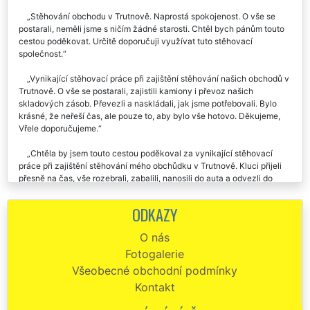
v Trutnově. Můžu doporučit.
Stěhování obchodu v Trutnově. Naprostá spokojenost. O vše se
postarali, neměli jsme s ničím žádné starosti. Chtěl bych pánům touto
cestou poděkovat. Určitě doporučuji využívat tuto stěhovací
společnost.
Vynikající stěhovací práce při zajištění stěhování našich obchodů v
Trutnově. O vše se postarali, zajistili kamiony i převoz našich
skladových zásob. Převezli a naskládali, jak jsme potřebovali. Bylo
krásné, že neřeší čas, ale pouze to, aby bylo vše hotovo. Děkujeme,
Vřele doporučujeme.
Chtěla by jsem touto cestou poděkoval za vynikající stěhovací
práce při zajištění stěhování mého obchůdku v Trutnově. Kluci přijeli
přesně na čas, vše rozebrali, zabalili, nanosili do auta a odvezli do
mého nového obchodu. Stěhování proběhlo v naprostém pořádku.
Ještě jednou děkuji, určitě vás budu doporučovat.
ODKAZY
Stěhování prodejny potravin v Trutnově. Super cena, super výkon.
O nás
Doporučuju.
Fotogalerie
Přesto že jste potřebovali zajistit stěhování našeho krámu v
Všeobecné obchodní podmínky
Trutnověpřes víkend, nebyl to pro tuto společnost žádný problém. Za
Kontakt
nás velká pochvala a velký dík.