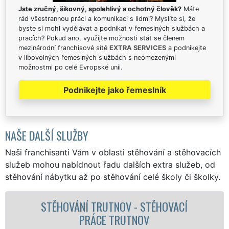
Jste zručný, šikovný, spolehlivý a ochotný člověk?
Máte
rád všestrannou práci a komunikaci s lidmi? Myslíte si, že
byste si mohl vydělávat a podnikat v řemeslných službách a
pracích? Pokud ano, využijte možnosti stát se členem
mezinárodní franchisové sítě
EXTRA SERVICES
a podnikejte
v libovolných řemeslných službách s neomezenými
možnostmi po celé Evropské unii.
Podnikejte jako řemeslník
NAŠE DALŠÍ SLUŽBY
Naši franchisanti Vám v oblasti stěhování a stěhovacích
služeb mohou nabídnout řadu dalších extra služeb, od
stěhování nábytku až po stěhování celé školy či školky.
STĚHOVACÍ SLUŽBA TRUTNOV -
STĚHOVACÍ FIRMA TRUTNOV