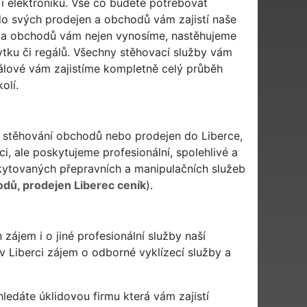
 i elektroniku. Vše co budete potřebovat
o svých prodejen a obchodů vám zajistí naše
n a obchodů vám nejen vynosíme, nastěhujeme
tku či regálů. Všechny stěhovací služby vám
nálové vám zajistíme kompletně celý průběh
olí.
při stěhování obchodů nebo prodejen do Liberce,
ci, ale poskytujeme profesionální, spolehlivé a
ytovaných přepravních a manipulačních služeb
dů, prodejen Liberec ceník
).
ájem i o jiné profesionální služby naší
 v Liberci zájem o odborné vyklízecí služby a
a hledáte úklidovou firmu která vám zajistí