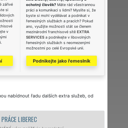
é zářivé
ochotný člověk?
Máte rád všestrannou
ste si
práci a komunikaci s lidmi? Myslíte si, že
lidových
byste si mohl vydělávat a podnikat v
možnosti
řemeslných službách a pracích? Pokud
chisové
ano, využijte možnosti stát se členem
jte v
mezinárodní franchisové sítě
EXTRA
nými
SERVICES
a podnikejte v libovolných
i.
řemeslných službách s neomezenými
možnostmi po celé Evropské unii.
í
Podnikejte jako řemeslník
hou nabídnout řadu dalších extra služeb, od
STĚHOVACÍ SLUŽBA LIBEREC - STĚHOVACÍ FIRMA