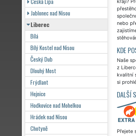
Česká Lípa
kraji? P
přestěh
Jablonec nad Nisou
společn
Liberec
nebo př
zajistím
Bílá
stěhován
Bílý Kostel nad Nisou
KDE PO
Český Dub
Naše spo
z Liberc
Dlouhý Most
kvalitní
Frýdlant
si prohl
Hejnice
DALŠÍ 
Hodkovice nad Mohelkou
Hrádek nad Nisou
Chotyně
Přejete 