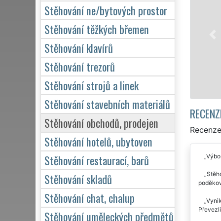
Naše franchisová síť EXTRA STĚHOVÁNÍ vám 
Stěhování ne/bytových prostor
stěhovací servis v Liberci. Poskytujeme profe
stěhování NON-STOP 24 hodin denně, 7 dní v
Stěhování těžkých břemen
domácnosti, tak pro obchodní společnosti, a
Stěhování klavírů
kvalitně odvedené práce.
Stěhování trezorů
Mám zájem o stěhování v Liberci
Stěhování strojů a linek
Stěhování stavebních materiálů
RECENZ
Stěhování obchodů, prodejen
Recenze
Stěhování hotelů, ubytoven
Stěhování restaurací, barů
Výbor
Stěho
Stěhování skladů
poděkova
Stěhování chat, chalup
Vynik
Převezli
Stěhování uměleckých předmětů