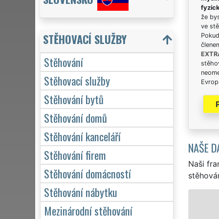
fyzic
že bys
ve stě
STĚHOVACÍ SLUŽBY
Pokud 
člene
EXTR
Stěhování
stěhov
neome
Stěhovací služby
Evrops
Stěhování bytů
Stěhování domů
Stěhování kanceláří
NAŠE D
Stěhování firem
Naši fra
Stěhování domácností
stěhován
Stěhování nábytku
STĚHOVÁNÍ LIBEREC - STĚHOVACÍ PRÁCE L
Mezinárodní stěhování