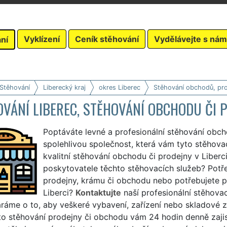
Vyklízení
Ceník stěhování
Vydělávejte s nám
ní
 Stěhování
Liberecký kraj
okres Liberec
Stěhování obchodů, pr
VÁNÍ LIBEREC, STĚHOVÁNÍ OBCHODU ČI 
Poptáváte levné a profesionální stěhování obch
spolehlivou společnost, která vám tyto stěhovací 
kvalitní stěhování obchodu či prodejny v Liberc
poskytovatele těchto stěhovacích služeb? Potř
prodejny, krámu či obchodu nebo potřebujete p
Liberci?
Kontaktujte
naší profesionální stěhova
aráme o to, aby veškeré vybavení, zařízení nebo skladové 
to stěhování prodejny či obchodu vám 24 hodin denně zajis