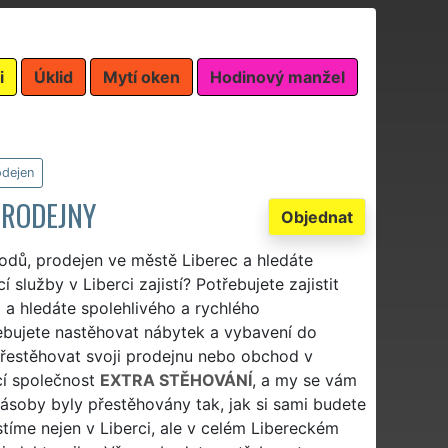
i
Úklid
Mytí oken
Hodinový manžel
odejen
PRODEJNY
Objednat
odů, prodejen ve městě Liberec a hledáte
služby v Liberci zajistí? Potřebujete zajistit
i a hledáte spolehlivého a rychlého
ebujete nastěhovat nábytek a vybavení do
řestěhovat svoji prodejnu nebo obchod v
cí společnost
EXTRA STĚHOVÁNÍ
, a my se vám
zásoby byly přestěhovány tak, jak si sami budete
tíme nejen v Liberci, ale v celém Libereckém