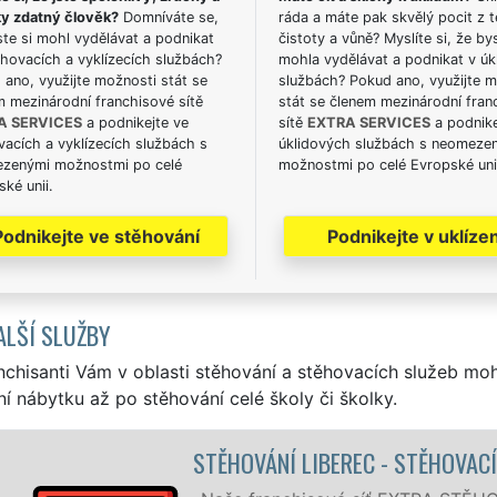
ky zdatný člověk?
Domníváte se,
ráda a máte pak skvělý pocit z t
te si mohl vydělávat a podnikat
čistoty a vůně? Myslíte si, že by
hovacích a vyklízecích službách?
mohla vydělávat a podnikat v úk
ano, využijte možnosti stát se
službách? Pokud ano, využijte 
m mezinárodní franchisové sítě
stát se členem mezinárodní fran
A SERVICES
a podnikejte ve
sítě
EXTRA SERVICES
a podnike
acích a vyklízecích službách s
úklidových službách s neomeze
zenými možnostmi po celé
možnostmi po celé Evropské uni
ké unii.
Podnikejte ve stěhování
Podnikejte v uklízen
ALŠÍ SLUŽBY
nchisanti Vám v oblasti stěhování a stěhovacích služeb mo
í nábytku až po stěhování celé školy či školky.
IBEREC