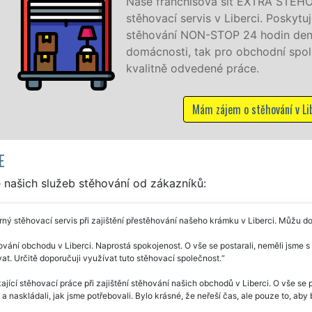
zajišťuje kompletní
sionální a kvalitní služby
 týdnu jak pro
 to levně a se zárukou
E
 našich služeb stěhování od zákazníků:
ný stěhovací servis při zajištění přestěhování našeho krámku v Liberci. Můžu do
vání obchodu v Liberci. Naprostá spokojenost. O vše se postarali, neměli jsme s
t. Určitě doporučuji využívat tuto stěhovací společnost.
ající stěhovací práce při zajištění stěhování našich obchodů v Liberci. O vše se p
 a naskládali, jak jsme potřebovali. Bylo krásné, že neřeší čas, ale pouze to, a