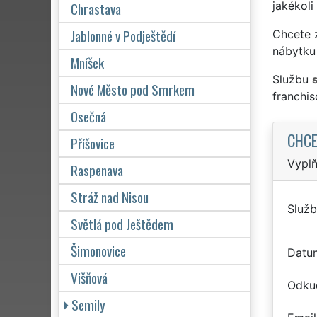
Chrastava
jakékoli
Jablonné v Podještědí
Chcete z
nábytku 
Mníšek
Službu
Nové Město pod Smrkem
franchi
Osečná
CHCE
Příšovice
Vyplň
Raspenava
Stráž nad Nisou
Služb
Světlá pod Ještědem
Šimonovice
Datu
Višňová
Odku
Semily