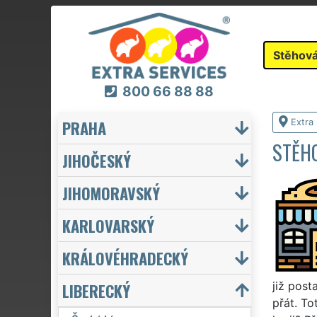
Stěhová
800 66 88 88
PRAHA
Extra
STĚHO
JIHOČESKÝ
JIHOMORAVSKÝ
KARLOVARSKÝ
KRÁLOVÉHRADECKÝ
LIBERECKÝ
již post
přát. To