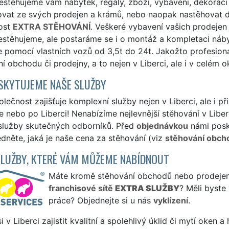
řestěhujeme vám nábytek, regály, zboží, vybavení, dekoraci
ovat ze svých prodejen a krámů, nebo naopak nastěhovat d
ost
EXTRA STĚHOVÁNÍ
. Veškeré vybavení vašich prodeje
estěhujeme, ale postaráme se i o montáž a kompletaci náby
e pomocí vlastních vozů od 3,5t do 24t. Jakožto profesio
í obchodu či prodejny, a to nejen v Liberci, ale i v celém ok
SKYTUJEME NAŠE SLUŽBY
lečnost zajišťuje komplexní služby nejen v Liberci, ale i 
e nebo po Liberci! Nenabízíme nejlevnější stěhování v Liber
 služby skutečných odborníků. Před
objednávkou
námi posk
édněte, jaká je naše cena za stěhování (viz
stěhování obcho
SLUŽBY, KTERÉ VÁM MŮŽEME NABÍDNOUT
Máte kromě stěhování obchodů nebo prodejen z
franchisové sítě
EXTRA SLUŽBY
? Měli byste
práce? Objednejte si u nás
vyklízení
.
si v Liberci zajistit kvalitní a spolehlivý úklid či mytí oken 