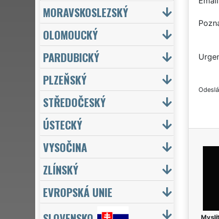
Email
MORAVSKOSLEZSKÝ
Pozn
OLOMOUCKÝ
PARDUBICKÝ
Urgen
PLZEŇSKÝ
Odeslá
STŘEDOČESKÝ
ÚSTECKÝ
VYSOČINA
ZLÍNSKÝ
EVROPSKÁ UNIE
SLOVENSKO
Myslít