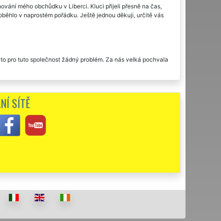
ování mého obchůdku v Liberci. Kluci přijeli přesně na čas,
oběhlo v naprostém pořádku. Ještě jednou děkuji, určitě vás
l to pro tuto společnost žádný problém. Za nás velká pochvala
ak přehnaná. Jsem ráda, že jsem vybrala právě EXTRA
NÍ SÍTĚ
arali. Není co vytknout. Doporučuji.