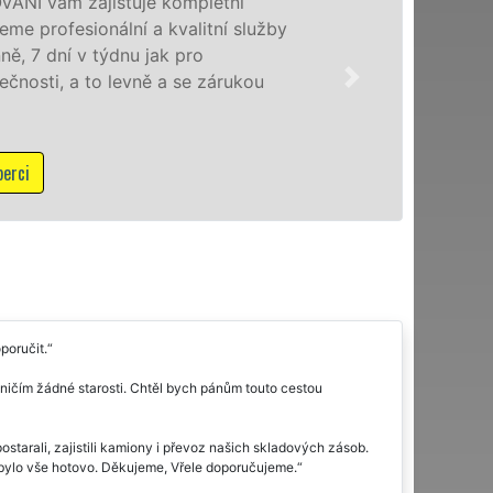
Poskytujeme stěhovací služby v Liberci na 
speciální stěhovací technikou. Tyto služby 
domácnostem i firmám v celém okresu Libe
franchisové sítě EXTRA STĚHOVÁNÍ. Nabízí
NON-STOP včetně víkendů a svátků bez pří
Mám zájem o stěhovací služby v Liberci
poručit.
 ničím žádné starosti. Chtěl bych pánům touto cestou
ostarali, zajistili kamiony i převoz našich skladových zásob.
by bylo vše hotovo. Děkujeme, Vřele doporučujeme.