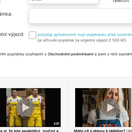
Telefon
ámka
tní výjezd
požaduji upřednostnit moji objednávku před ostatním
(je účtován poplatek za urgentní výjezd 2 500 Kč)
ním poptávky souhlasím s
Obchodními podmínkami
a jsem s nimi seznám
e si, že jste spolehlivý, zručný a
Máte cit a sklony k úklidům?
Ukl