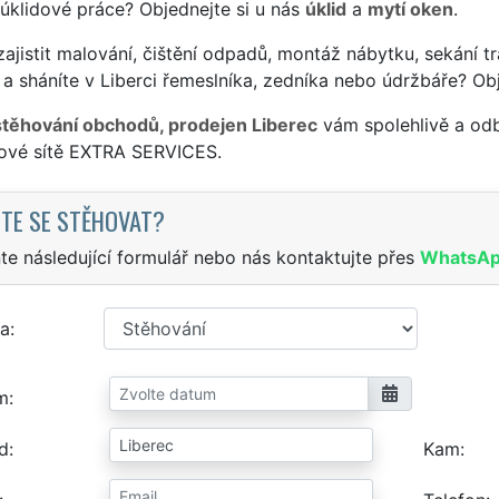
 úklidové práce? Objednejte si u nás
úklid
a
mytí oken
.
ajistit malování, čištění odpadů, montáž nábytku, sekání tr
a sháníte v Liberci řemeslníka, zedníka nebo údržbáře? Ob
stěhování obchodů, prodejen Liberec
vám spolehlivě a odb
sové sítě EXTRA SERVICES.
TE SE STĚHOVAT?
te následující formulář nebo nás kontaktujte přes
WhatsA
a
m
d
Kam