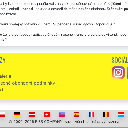
a by jsem touto cestou poděkoval za vynikající stěhovací práce při zajištění stěh
brali, zabalili, nanosili do auta a odvezli do mého nového obchodu. Stěhování pr
poručovat.
vání prodejny potravin v Liberci. Super cena, super výkon. Doporučuju.
o že jste potřebovali zajistit stěhování našeho krámu v Libercipřes víkend, neby
dík.
ě doporučuji, příjemné vystupování, nic nebylo problém, cena odpovídající, nij
NÍ, aby nám odstěhovali náš obchod v Liberci.
ZY
SOCIÁL
vání dvou prodejen v Liberci. Dokonalé, rychlé, precizní. Naprosto o vše se post
lerie
ecné obchodní podmínky
kt
© 2006, 2026 RISS COMPANY, s.r.o. Všechna práva vyhrazena