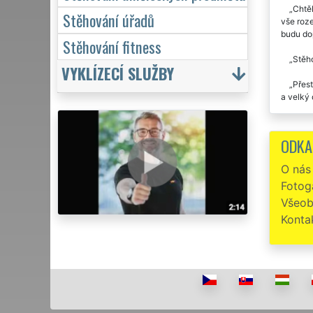
Chtěl
Stěhování úřadů
vše roze
budu do
Stěhování fitness
Stěho
VYKLÍZECÍ SLUŽBY
Přest
a velký 
Určit
STĚHOVÁ
ODKA
Stěho
O nás
Fotoga
Všeob
Konta