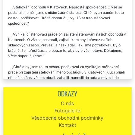
v Klatovech. Můžu doporučit.
Stěhování obchodu v Klatovech. Naprostá spokojenost. O vše se
postarali, neměli jsme s ničím žádné starosti. Chtěl bych pánům touto
cestou poděkovat. Určitě doporučuji využívat tuto stěhovací
společnost.
Vynikající stěhovací práce při zajištění stěhování našich obchodů v
Klatovech. O vše se postarali, zajistili kamiony i převoz našich
skladových zásob. Převezli a naskládali, jak jsme potřebovali. Bylo
krásné, že neřeší čas, ale pouze to, aby bylo vše hotovo. Děkujeme,
Vřele doporučujeme.
Chtěla by jsem touto cestou poděkoval za vynikající stěhovací
práce při zajištění stěhování mého obchůdku v Klatovech. Kluci přijeli
přesně na čas, vše rozebrali, zabalili, nanosili do auta a odvezli do
mého nového obchodu. Stěhování proběhlo v naprostém pořádku.
Ještě jednou děkuji, určitě vás budu doporučovat.
ODKAZY
Stěhování prodejny potravin v Klatovech. Super cena, super výkon.
O nás
Doporučuju.
Fotogalerie
Přesto že jste potřebovali zajistit stěhování našeho krámu v
Všeobecné obchodní podmínky
Klatovechpřes víkend, nebyl to pro tuto společnost žádný problém. Za
Kontakt
nás velká pochvala a velký dík.