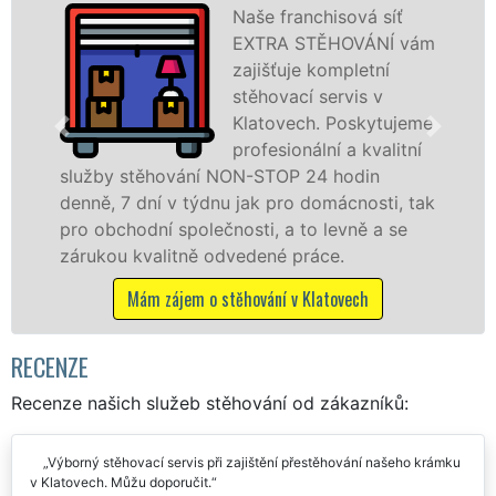
Poskytujeme
vám
stěhovací služby v
Klatovech na
špičkové úrovni se
eme
speciální stěhovací
ní
technikou. Tyto
služby zajišťujeme domácnostem i firmám v
tak
celém okresu Klatovy se zárukou kvality
franchisové sítě EXTRA STĚHOVÁNÍ.
Nabízíme stěhovací služby NON-STOP
včetně víkendů a svátků bez příplatků.
Mám zájem o stěhovací služby v Klatovech
RECENZE
Recenze našich služeb stěhování od zákazníků:
Výborný stěhovací servis při zajištění přestěhování našeho krámku