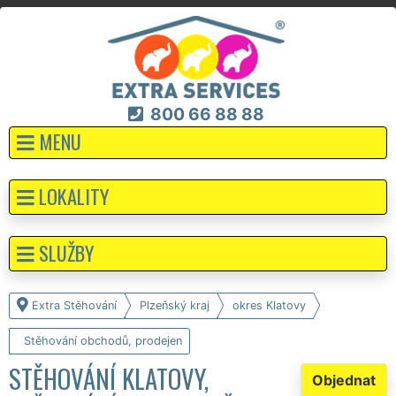
800 66 88 88
MENU
LOKALITY
SLUŽBY
Extra Stěhování
Plzeňský kraj
okres Klatovy
Stěhování obchodů, prodejen
STĚHOVÁNÍ KLATOVY,
Objednat