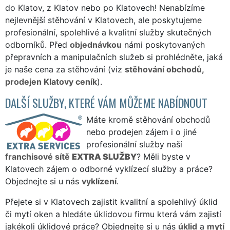
do Klatov, z Klatov nebo po Klatovech! Nenabízíme
nejlevnější stěhování v Klatovech, ale poskytujeme
profesionální, spolehlivé a kvalitní služby skutečných
odborníků. Před
objednávkou
námi poskytovaných
přepravních a manipulačních služeb si prohlédněte, jaká
je naše cena za stěhování (viz
stěhování obchodů,
prodejen Klatovy ceník
).
DALŠÍ SLUŽBY, KTERÉ VÁM MŮŽEME NABÍDNOUT
Máte kromě stěhování obchodů
nebo prodejen zájem i o jiné
profesionální služby naší
franchisové sítě
EXTRA SLUŽBY
? Měli byste v
Klatovech zájem o odborné vyklízecí služby a práce?
Objednejte si u nás
vyklízení
.
Přejete si v Klatovech zajistit kvalitní a spolehlivý úklid
či mytí oken a hledáte úklidovou firmu která vám zajistí
jakékoli úklidové práce? Objednejte si u nás
úklid
a
mytí