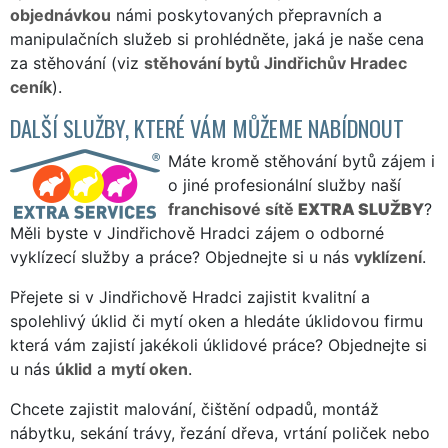
objednávkou
námi poskytovaných přepravních a
manipulačních služeb si prohlédněte, jaká je naše cena
za stěhování (viz
stěhování bytů Jindřichův Hradec
ceník
).
DALŠÍ SLUŽBY, KTERÉ VÁM MŮŽEME NABÍDNOUT
Máte kromě stěhování bytů zájem i
o jiné profesionální služby naší
franchisové sítě
EXTRA SLUŽBY
?
Měli byste v Jindřichově Hradci zájem o odborné
vyklízecí služby a práce? Objednejte si u nás
vyklízení
.
Přejete si v Jindřichově Hradci zajistit kvalitní a
spolehlivý úklid či mytí oken a hledáte úklidovou firmu
která vám zajistí jakékoli úklidové práce? Objednejte si
u nás
úklid
a
mytí oken
.
Chcete zajistit malování, čištění odpadů, montáž
nábytku, sekání trávy, řezání dřeva, vrtání poliček nebo