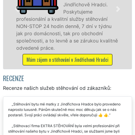
radci.
se speciální
stěhovací
ěhování
technikou. Tyto služby zajišťujeme
 v týdnu
domácnostem i firmám v celém okre
odní
Jindřichův Hradec se zárukou kvalit
ou kvalitně
franchisové sítě EXTRA STĚHOVÁNÍ.
Nabízíme stěhovací služby NON-ST
včetně víkendů a svátků bez příplatk
ě Hradci
Mám zájem o stěhovací služby v Jindřichov
RECENZE
Recenze našich služeb stěhování od zákazníků:
Stěhování bytu mé matky z Jindřichova Hradce bylo provedeno
naprosto luxusně. Pánům skutečně moc moc děkuju jak se o nás
postarali. Svojí práci ovládají skvěle, vřele doporučuji 👍 👍.
Stěhovací firma EXTRA STĚHOVÁNÍ byla velmi profesionální při