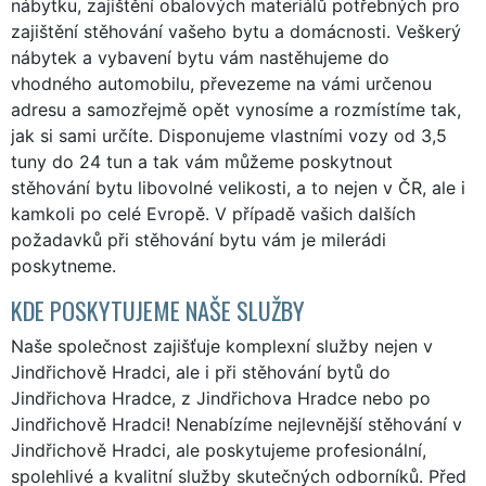
nábytku, zajištění obalových materiálů potřebných pro
zajištění stěhování vašeho bytu a domácnosti. Veškerý
nábytek a vybavení bytu vám nastěhujeme do
vhodného automobilu, převezeme na vámi určenou
adresu a samozřejmě opět vynosíme a rozmístíme tak,
jak si sami určíte. Disponujeme vlastními vozy od 3,5
tuny do 24 tun a tak vám můžeme poskytnout
stěhování bytu libovolné velikosti, a to nejen v ČR, ale i
kamkoli po celé Evropě. V případě vašich dalších
požadavků při stěhování bytu vám je milerádi
poskytneme.
KDE POSKYTUJEME NAŠE SLUŽBY
Naše společnost zajišťuje komplexní služby nejen v
Jindřichově Hradci, ale i při stěhování bytů do
Jindřichova Hradce, z Jindřichova Hradce nebo po
Jindřichově Hradci! Nenabízíme nejlevnější stěhování v
Jindřichově Hradci, ale poskytujeme profesionální,
spolehlivé a kvalitní služby skutečných odborníků. Před