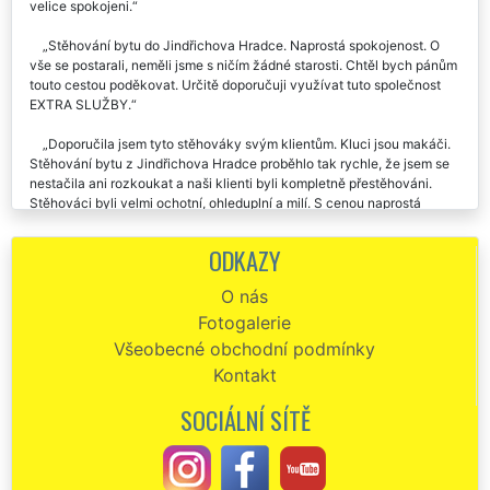
stěhování našeho bytu v Jindřichově Hradci, se službami jsme byli
velice spokojeni.
Stěhování bytu do Jindřichova Hradce. Naprostá spokojenost. O
vše se postarali, neměli jsme s ničím žádné starosti. Chtěl bych pánům
touto cestou poděkovat. Určitě doporučuji využívat tuto společnost
EXTRA SLUŽBY.
Doporučila jsem tyto stěhováky svým klientům. Kluci jsou makáči.
Stěhování bytu z Jindřichova Hradce proběhlo tak rychle, že jsem se
nestačila ani rozkoukat a naši klienti byli kompletně přestěhováni.
Stěhováci byli velmi ochotní, ohleduplní a milí. S cenou naprostá
spokojenost, co se domluvilo, to také platilo. Kluky budu rozhodně dál
doporučovat. Skutečně jsem byla velmi mile překvapena
ODKAZY
profesionálním a spolehlivým přístupem této stěhovací firmy. V dnešní
době se to tak často nevidí, natož když jsem zjistila, že je to celkem
O nás
velká nadnárodní franchisová společnost EXTRA SLUŽBY. Většinou je
Fotogalerie
u takto velkých společností zmatek, ale tady bylo vše naprosto
dokonale zorganizované, od počáteční komunikace až do finálního
Všeobecné obchodní podmínky
ukončení stěhování bytu.
Kontakt
Skvělý přístup stěhováků. Milí, vstřícní, ochotní, neskutečně
SOCIÁLNÍ SÍTĚ
obětaví. Stěhování bytu z Jindřichova Hradce zvládli rychleji než já
osobákem. Doporučuji a budu doporučovat. Kluci se skutečně nemají
za co stydět. Byly naprosto skvělí stejně jako cena za jejich výbornou