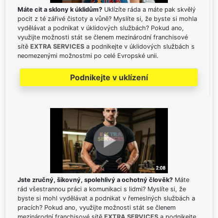
Máte cit a sklony k úklidům?
Uklízíte ráda a máte pak skvělý
pocit z té zářivé čistoty a vůně? Myslíte si, že byste si mohla
vydělávat a podnikat v úklidových službách? Pokud ano,
využijte možnosti stát se členem mezinárodní franchisové
sítě
EXTRA SERVICES
a podnikejte v úklidových službách s
neomezenými možnostmi po celé Evropské unii.
Podnikejte v uklízení
Jste zručný, šikovný, spolehlivý a ochotný člověk?
Máte
rád všestrannou práci a komunikaci s lidmi? Myslíte si, že
byste si mohl vydělávat a podnikat v řemeslných službách a
pracích? Pokud ano, využijte možnosti stát se členem
mezinárodní franchisové sítě
EXTRA SERVICES
a podnikejte