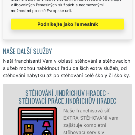
v libovolných řemeslných službách s neomezenými
možnostmi po celé Evropské unii.
Podnikejte jako řemeslník
NAŠE DALŠÍ SLUŽBY
Naši franchisanti Vám v oblasti stěhování a stěhovacích
služeb mohou nabídnout řadu dalších extra služeb, od
stěhování nábytku až po stěhování celé školy či školky.
ADEC -
STĚHOVACÍ SLUŽBA JINDŘICHŮV
V HRADEC
- STĚHOVACÍ FIRMA JINDŘICHŮV
ová síť
Poskytujem
OVÁNÍ vám
stěhovací s
pletní
Jindřichově
vis v
na špičkové