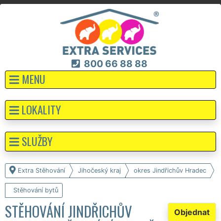
800 66 88 88
MENU
LOKALITY
SLUŽBY
Extra Stěhování
Jihočeský kraj
okres Jindřichův Hradec
Stěhování bytů
STĚHOVÁNÍ JINDŘICHŮV
Objednat