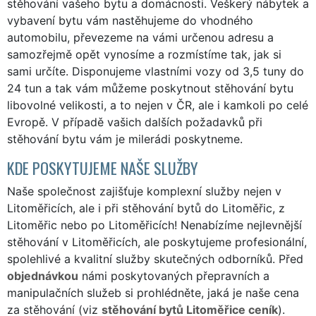
stěhování vašeho bytu a domácnosti. Veškerý nábytek a
vybavení bytu vám nastěhujeme do vhodného
automobilu, převezeme na vámi určenou adresu a
samozřejmě opět vynosíme a rozmístíme tak, jak si
sami určíte. Disponujeme vlastními vozy od 3,5 tuny do
24 tun a tak vám můžeme poskytnout stěhování bytu
libovolné velikosti, a to nejen v ČR, ale i kamkoli po celé
Evropě. V případě vašich dalších požadavků při
stěhování bytu vám je milerádi poskytneme.
KDE POSKYTUJEME NAŠE SLUŽBY
Naše společnost zajišťuje komplexní služby nejen v
Litoměřicích, ale i při stěhování bytů do Litoměřic, z
Litoměřic nebo po Litoměřicích! Nenabízíme nejlevnější
stěhování v Litoměřicích, ale poskytujeme profesionální,
spolehlivé a kvalitní služby skutečných odborníků. Před
objednávkou
námi poskytovaných přepravních a
manipulačních služeb si prohlédněte, jaká je naše cena
za stěhování (viz
stěhování bytů Litoměřice ceník
).