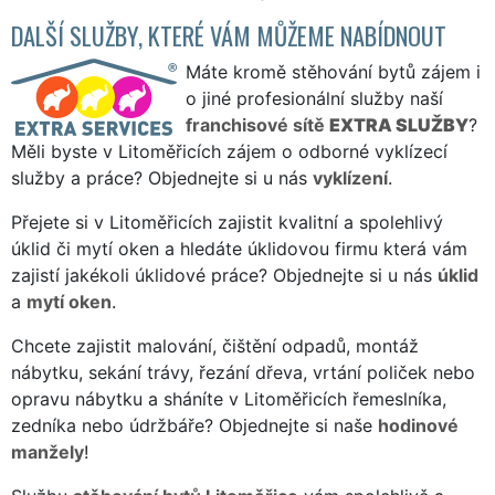
DALŠÍ SLUŽBY, KTERÉ VÁM MŮŽEME NABÍDNOUT
Máte kromě stěhování bytů zájem i
o jiné profesionální služby naší
franchisové sítě
EXTRA SLUŽBY
?
Měli byste v Litoměřicích zájem o odborné vyklízecí
služby a práce? Objednejte si u nás
vyklízení
.
Přejete si v Litoměřicích zajistit kvalitní a spolehlivý
úklid či mytí oken a hledáte úklidovou firmu která vám
zajistí jakékoli úklidové práce? Objednejte si u nás
úklid
a
mytí oken
.
Chcete zajistit malování, čištění odpadů, montáž
nábytku, sekání trávy, řezání dřeva, vrtání poliček nebo
opravu nábytku a sháníte v Litoměřicích řemeslníka,
zedníka nebo údržbáře? Objednejte si naše
hodinové
manžely
!