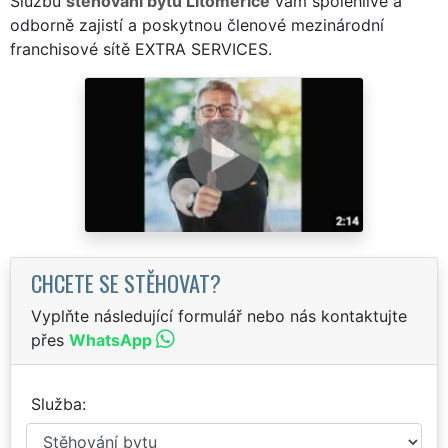
Službu
stěhování bytů Litoměřice
vám spolehlivě a
odborně zajistí a poskytnou členové mezinárodní
franchisové sítě EXTRA SERVICES.
CHCETE SE STĚHOVAT?
Vyplňte následující formulář nebo nás kontaktujte
přes
WhatsApp
Služba