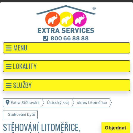
800 66 88 88
MENU
LOKALITY
SLUŽBY
Extra Stěhování
Ústecký kraj
okres Litoměřice
Stěhování bytů
STĚHOVÁNÍ LITOMĚŘICE,
Objednat