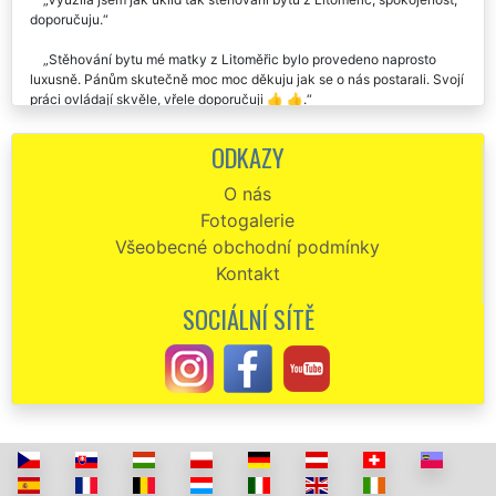
doporučuju.
Stěhování bytu mé matky z Litoměřic bylo provedeno naprosto
luxusně. Pánům skutečně moc moc děkuju jak se o nás postarali. Svojí
práci ovládají skvěle, vřele doporučuji 👍 👍.
Stěhovací firma EXTRA STĚHOVÁNÍ byla velmi profesionální při
ODKAZY
stěhování našeho bytu v Litoměřicích, se službami jsme byli velice
spokojeni.
O nás
Fotogalerie
Stěhování bytu do Litoměřic. Naprostá spokojenost. O vše se
postarali, neměli jsme s ničím žádné starosti. Chtěl bych pánům touto
Všeobecné obchodní podmínky
cestou poděkovat. Určitě doporučuji využívat tuto společnost EXTRA
Kontakt
SLUŽBY.
SOCIÁLNÍ SÍTĚ
Doporučila jsem tyto stěhováky svým klientům. Kluci jsou makáči.
Stěhování bytu z Litoměřic proběhlo tak rychle, že jsem se nestačila
ani rozkoukat a naši klienti byli kompletně přestěhováni. Stěhováci
byli velmi ochotní, ohleduplní a milí. S cenou naprostá spokojenost, co
se domluvilo, to také platilo. Kluky budu rozhodně dál doporučovat.
Skutečně jsem byla velmi mile překvapena profesionálním a
spolehlivým přístupem této stěhovací firmy. V dnešní době se to tak
často nevidí, natož když jsem zjistila, že je to celkem velká
nadnárodní franchisová společnost EXTRA SLUŽBY. Většinou je u