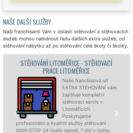
NAŠE DALŠÍ SLUŽBY
Naši franchisanti Vám v oblasti stěhování a stěhovacích
služeb mohou nabídnout řadu dalších extra služeb, od
stěhování nábytku až po stěhování celé školy či školky.
STĚHOVACÍ
STĚHOVACÍ SLUŽBA LITOMĚ
CE
STĚHOVACÍ FIRMA LITOMĚ
hisová síť
Poskytuj
ĚHOVÁNÍ vám
stěhovací
ompletní
Litoměřic
servis v
špičkové 
h.
speciální
me
technikou
stěhování
služby zajišťujeme domácnostem i
ní v týdnu
celém okresu Litoměřice se záruko