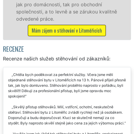
bchodní
franchisové sítě EXTRA STĚHOVÁN
rukou kvalitně
Nabízíme stěhovací služby NON-
včetně víkendů a svátků bez přípl
měřicích
Mám zájem o stěhovací služby v Lito
RECENZE
Recenze našich služeb stěhování od zákazníků:
Chtěla bych poděkovat za perfektní služby. Včera jsme měli
objednané stěhování bytu v Litoměřicích na 13 h. Pánové přijeli přesně
tak, jak bylo domluveno. Stěhování proběhlo naprosto v pořádku, byli
skvělí!!! Děkuji za profesionální přístup, byli jsme opravdu moc
spokojeni!
Skvělý přístup stěhováků. Milí, vstřícní, ochotní, neskutečně
obětaví. Stěhování bytu z Litoměřic zvládli rychleji než já osobákem.
Doporučuji a budu doporučovat. Kluci se skutečně nemají za co
stydět. Byly naprosto skvělí stejně jako cena za jejich výbornou práci.
Využila jsem jak úklid tak stěhování bytu z Litoměřic, spokojenost,