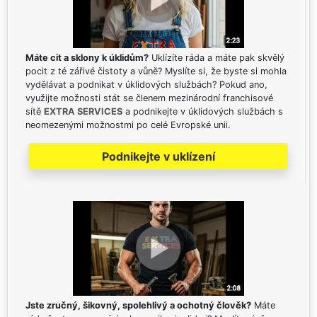
Máte cit a sklony k úklidům?
Uklízíte ráda a máte pak skvělý
pocit z té zářivé čistoty a vůně? Myslíte si, že byste si mohla
vydělávat a podnikat v úklidových službách? Pokud ano,
využijte možnosti stát se členem mezinárodní franchisové
sítě
EXTRA SERVICES
a podnikejte v úklidových službách s
neomezenými možnostmi po celé Evropské unii.
Podnikejte v uklízení
Jste zručný, šikovný, spolehlivý a ochotný člověk?
Máte