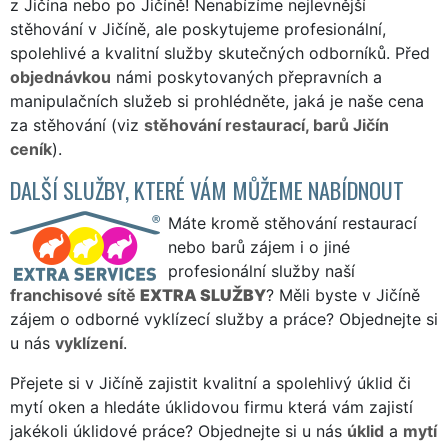
z Jičína nebo po Jičíně! Nenabízíme nejlevnější
stěhování v Jičíně, ale poskytujeme profesionální,
spolehlivé a kvalitní služby skutečných odborníků. Před
objednávkou
námi poskytovaných přepravních a
manipulačních služeb si prohlédněte, jaká je naše cena
za stěhování (viz
stěhování restaurací, barů Jičín
ceník
).
DALŠÍ SLUŽBY, KTERÉ VÁM MŮŽEME NABÍDNOUT
Máte kromě stěhování restaurací
nebo barů zájem i o jiné
profesionální služby naší
franchisové sítě
EXTRA SLUŽBY
? Měli byste v Jičíně
zájem o odborné vyklízecí služby a práce? Objednejte si
u nás
vyklízení
.
Přejete si v Jičíně zajistit kvalitní a spolehlivý úklid či
mytí oken a hledáte úklidovou firmu která vám zajistí
jakékoli úklidové práce? Objednejte si u nás
úklid
a
mytí