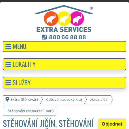
800 66 88 88
MENU
LOKALITY
SLUŽBY
Extra Stěhování
Královéhradecký kraj
okres Jičín
Stěhování restaurací, barů
STĚHOVÁNÍ JIČÍN, STĚHOVÁNÍ
Objednat