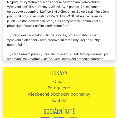
Celkem dvakrát jsme využili stěhovacích služeb této společnosti.
Nejprve při vystěhování a následném nastěhování kompletního
vybavení naší školní jídelny v Jičíně. Bylo poznat, že se jedná o
opravdové odborníky, kteří se živí stěhováním. Za celý náš tým všem
pracovníkům společnosti EXTRA STĚHOVÁNÍ děkujeme nejen za
jejich kvalitně odvedenou práci, ale i za výbornou komunikaci a
přátelský přístup k našim zaměstnancům.
Stěhování diskotéky v Jičíně. Kvalita, profesionalita, super
vybavení a oblečení všech pracovníků této firmy. Jejich služby
doporučuji.
Před týdnem jsem využila stěhovacích služeb této společnosti při
stěhování mé kavárny v Jičíně. Celé stěhování proběhlo naprosto
špičkově.
ODKAZY
Pánové ze společnosti EXTRA STĚHOVÁNÍ my zajistili kompletní
stěhovací servis při přemístění mé restaurační provozovny v Jičíně.
O nás
Celý průběh stěhování byl velmi profesionálně nastaven. Postarali se
Fotogalerie
mi i o kompletní demontáž a následnou montáž veškerého nábytku a
restauračního vybavení. Velmi děkuji za jejich pomoc a nadstandartní
Všeobecné obchodní podmínky
ochotu. Doporučuji.
Kontakt
Stěhování restaurace v Jičíně. Vynikající komunikace, férová cena
SOCIÁLNÍ SÍTĚ
stěhování, velmi kvalitně odvedená práce. Rozhodně doporučuji.