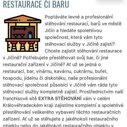
RESTAURACE ČI BARU
Poptáváte levné a profesionální
stěhování restaurací, barů ve městě
Jičín a hledáte spolehlivou
společnost, která vám tyto
stěhovací služby v Jičíně zajistí?
Chcete zajistit stěhování restaurace
v Jičíně? Potřebujete přestěhovat svůj bar, či jiné
restaurační zařízení v Jičíně? Ať už se jedná o
restauraci, bar, vinárnu, kavárnu, cukrárnu, bufet,
hospodu, jídelnu či diskotéku, naše profesionální
stěhovací společnost působící v Jičíně vám ráda tyto
stěhovací služby kompletně zajistí. Prostřednictvím naší
franchisové sítě
EXTRA STĚHOVÁNÍ
vám v celém
Královéhradeckém kraji zajistíme kompletní a spolehlivé
přestěhování veškerého vybavení těchto restauračních
zařízení. Ať už se stěhujete z jakéhokoli restauračního
objektu nebo do jakéhokoli restauračního objektu v