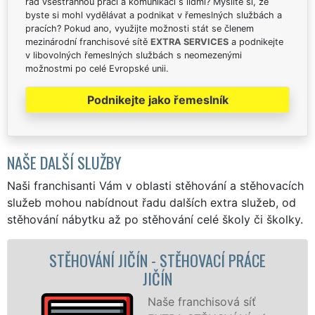
rád všestrannou práci a komunikaci s lidmi? Myslíte si, že
byste si mohl vydělávat a podnikat v řemeslných službách a
pracích? Pokud ano, využijte možnosti stát se členem
mezinárodní franchisové sítě
EXTRA SERVICES
a podnikejte
v libovolných řemeslných službách s neomezenými
možnostmi po celé Evropské unii.
Podnikejte jako řemeslník
NAŠE DALŠÍ SLUŽBY
Naši franchisanti Vám v oblasti stěhování a stěhovacích
služeb mohou nabídnout řadu dalších extra služeb, od
stěhování nábytku až po stěhování celé školy či školky.
CÍ PRÁCE
STĚHOVACÍ SLUŽBA JIČÍN - STĚ
FIRMA JIČÍN
ová síť
Poskytujem