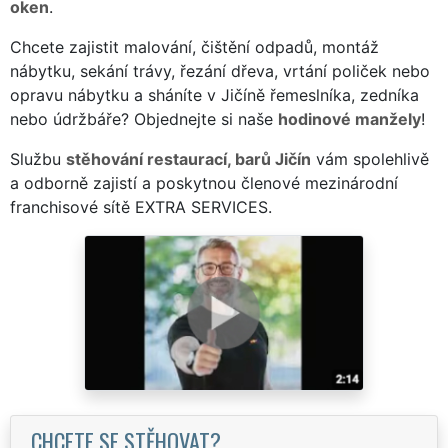
oken
.
Chcete zajistit malování, čištění odpadů, montáž
nábytku, sekání trávy, řezání dřeva, vrtání poliček nebo
opravu nábytku a sháníte v Jičíně řemeslníka, zedníka
nebo údržbáře? Objednejte si naše
hodinové manžely
!
Službu
stěhování restaurací, barů Jičín
vám spolehlivě
a odborně zajistí a poskytnou členové mezinárodní
franchisové sítě EXTRA SERVICES.
CHCETE SE STĚHOVAT?