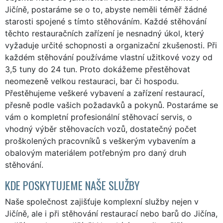
Jičíně, postaráme se o to, abyste neměli téměř žádné
starosti spojené s tímto stěhováním. Každé stěhování
těchto restauračních zařízení je nesnadný úkol, který
vyžaduje určité schopnosti a organizační zkušenosti. Při
každém stěhování používáme vlastní užitkové vozy od
3,5 tuny do 24 tun. Proto dokážeme přestěhovat
neomezeně velkou restauraci, bar či hospodu.
Přestěhujeme veškeré vybavení a zařízení restaurací,
přesně podle vašich požadavků a pokynů. Postaráme se
vám o kompletní profesionální stěhovací servis, o
vhodný výběr stěhovacích vozů, dostatečný počet
proškolených pracovníků s veškerým vybavením a
obalovým materiálem potřebným pro daný druh
stěhování.
KDE POSKYTUJEME NAŠE SLUŽBY
Naše společnost zajišťuje komplexní služby nejen v
Jičíně, ale i při stěhování restaurací nebo barů do Jičína,