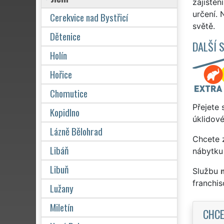
zajištěn
určení. 
Cerekvice nad Bystřicí
světě.
Dětenice
DALŠÍ 
Holín
Hořice
Chomutice
Přejete 
Kopidlno
úklidové
Lázně Bělohrad
Chcete z
Libáň
nábytku 
Libuň
Službu
franchi
Lužany
Miletín
CHCE