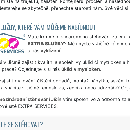
í místa na trajektu, zajištění kontejneru, proclení a násled
Nestarejte se zbytečně, přenechte starosti nám. Své věci si
SLUŽBY, KTERÉ VÁM MŮŽEME NABÍDNOUT
Máte kromě mezinárodního stěhování zájem i o 
EXTRA SLUŽBY
? Měli byste v Jičíně zájem o
u nás
vyklízení
.
si v Jičíně zajistit kvalitní a spolehlivý úklid či mytí oken a
 práce? Objednejte si u nás
úklid
a
mytí oken
.
ajistit malování, čištění odpadů, montáž nábytku, sekání tr
a sháníte v Jičíně řemeslníka, zedníka nebo údržbáře? Obj
mezinárodní stěhování Jičín
vám spolehlivě a odborně zaji
sové sítě EXTRA SERVICES.
TE SE STĚHOVAT?