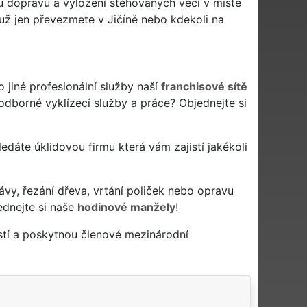
nou dopravu a vyložení stěhovaných věcí v místě
 už jen převezmete v Jičíně nebo kdekoli na
jiné profesionální služby naší
franchisové sítě
 odborné vyklízecí služby a práce? Objednejte si
 hledáte úklidovou firmu která vám zajistí jakékoli
ávy, řezání dřeva, vrtání poliček nebo opravu
ednejte si naše
hodinové manžely
!
stí a poskytnou členové mezinárodní