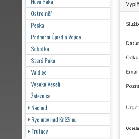
Nová Paka
Vyplň
Ostroměř
Pecka
Služb
Podhorní Újezd a Vojice
Datu
Sobotka
Odku
Stará Paka
Valdice
Email
Vysoké Veselí
Pozn
Železnice
Náchod
Urgen
Rychnov nad Kněžnou
Odeslá
Trutnov