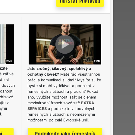
ízíte
Jste zručný, šikovný, spolehlivý a
é zářivé
ochotný člověk?
Máte rád všestrannou
ste si
práci a komunikaci s lidmi? Myslíte si, že
lidových
byste si mohl vydělávat a podnikat v
možnosti
řemeslných službách a pracích? Pokud
chisové
ano, využijte možnosti stát se členem
jte v
mezinárodní franchisové sítě
EXTRA
nými
SERVICES
a podnikejte v libovolných
i.
řemeslných službách s neomezenými
možnostmi po celé Evropské unii.
í
Podnikejte jako řemeslník