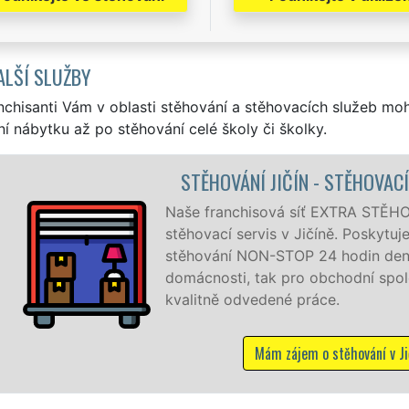
ALŠÍ SLUŽBY
nchisanti Vám v oblasti stěhování a stěhovacích služeb mo
í nábytku až po stěhování celé školy či školky.
 STĚHOVACÍ PRÁCE JIČÍN
EXTRA STĚHOVÁNÍ vám zajišťuje kompletní
ně. Poskytujeme profesionální a kvalitní služby
 hodin denně, 7 dní v týdnu jak pro
chodní společnosti, a to levně a se zárukou
ce.
 stěhování v Jičíně