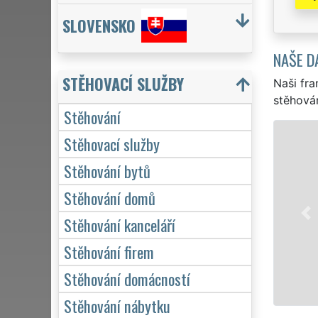
SLOVENSKO
NAŠE D
STĚHOVACÍ SLUŽBY
Naši fra
stěhován
Stěhování
STĚHOVÁNÍ JIČÍN -
Stěhovací služby
Naše franchisová síť 
Stěhování bytů
stěhovací servis v Jičí
Stěhování domů
stěhování NON-STOP 24
domácnosti, tak pro ob
Stěhování kanceláří
kvalitně odvedené prá
Stěhování firem
Mám zájem o
Stěhování domácností
Stěhování nábytku