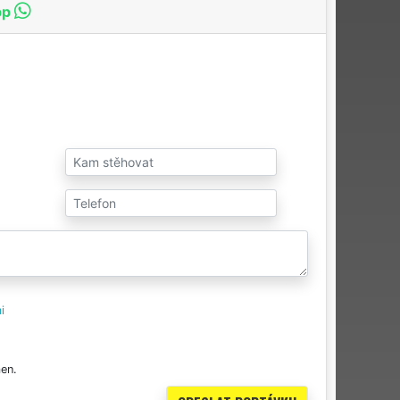
pp
i
en.