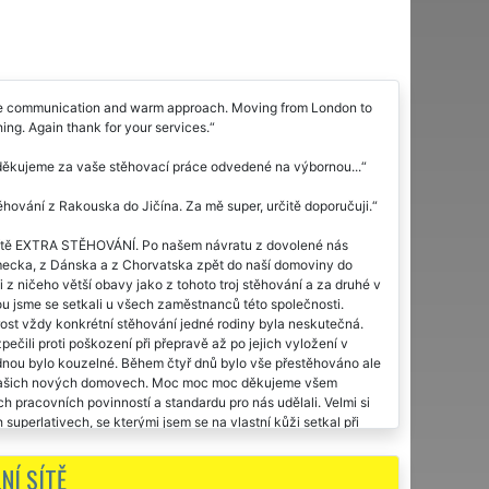
ome communication and warm approach. Moving from London to
g. Again thank for your services.
m děkujeme za vaše stěhovací práce odvedené na výbornou...
těhování z Rakouska do Jičína. Za mě super, určitě doporučuji.
 sítě EXTRA STĚHOVÁNÍ. Po našem návratu z dovolené nás
Německa, z Dánska a z Chorvatska zpět do naší domoviny do
 z ničeho větší obavy jako z tohoto troj stěhování a za druhé v
erou jsme se setkali u všech zaměstnanců této společnosti.
rost vždy konkrétní stěhování jedné rodiny byla neskutečná.
čili proti poškození při přepravě až po jejich vyložení v
nou bylo kouzelné. Během čtyř dnů bylo vše přestěhováno ale
 v našich nových domovech. Moc moc moc děkujeme všem
racovních povinností a standardu pro nás udělali. Velmi si
uperlativech, se kterými jsem se na vlastní kůži setkal při
NÍ SÍTĚ
kde to půjde. Pánové děkuju.