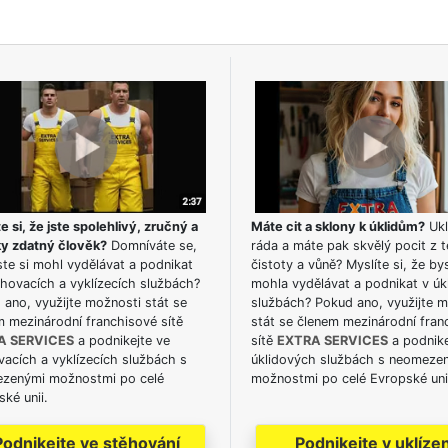
e si, že jste spolehlivý, zručný a
Máte cit a sklony k úklidům?
Ukl
ky zdatný člověk?
Domníváte se,
ráda a máte pak skvělý pocit z t
te si mohl vydělávat a podnikat
čistoty a vůně? Myslíte si, že by
hovacích a vyklízecích službách?
mohla vydělávat a podnikat v úk
ano, využijte možnosti stát se
službách? Pokud ano, využijte 
m mezinárodní franchisové sítě
stát se členem mezinárodní fran
A SERVICES
a podnikejte ve
sítě
EXTRA SERVICES
a podnike
acích a vyklízecích službách s
úklidových službách s neomeze
zenými možnostmi po celé
možnostmi po celé Evropské uni
ké unii.
Podnikejte ve stěhování
Podnikejte v uklízen