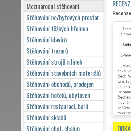
RECENZ
Mezinárodní stěhování
Recenze
Stěhování ne/bytových prostor
Stěhování těžkých břemen
Thank
Jičín w
Stěhování klavírů
Stěho
Stěhování trezorů
Parád
Stěhování strojů a linek
Musí
Stěhování stavebních materiálů
čekal ve
Čech. Vš
Stěhování obchodů, prodejen
tom, že 
Jejich k
Od saméh
Stěhování hotelů, ubytoven
Čechách
hlavně 
Stěhování restaurací, barů
pánům a
toho cen
Stěhování skladů
využití 
ODKA
Stěhování chat, chalup
Stěho