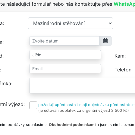
te následující formulář nebo nás kontaktujte přes
WhatsA
a
m
d
Kam
Telefon
ámka
tní výjezd
požaduji upřednostnit moji objednávku před ostatním
(je účtován poplatek za urgentní výjezd 2 500 Kč)
ním poptávky souhlasím s
Obchodními podmínkami
a jsem s nimi seznám