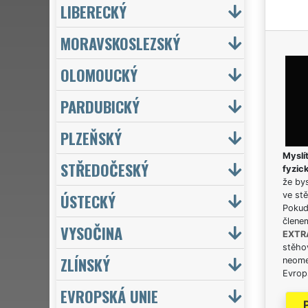
LIBERECKÝ
MORAVSKOSLEZSKÝ
OLOMOUCKÝ
PARDUBICKÝ
PLZEŇSKÝ
Myslít
STŘEDOČESKÝ
fyzic
že bys
ÚSTECKÝ
ve stě
Pokud 
člene
VYSOČINA
EXTR
stěhov
ZLÍNSKÝ
neome
Evrops
EVROPSKÁ UNIE