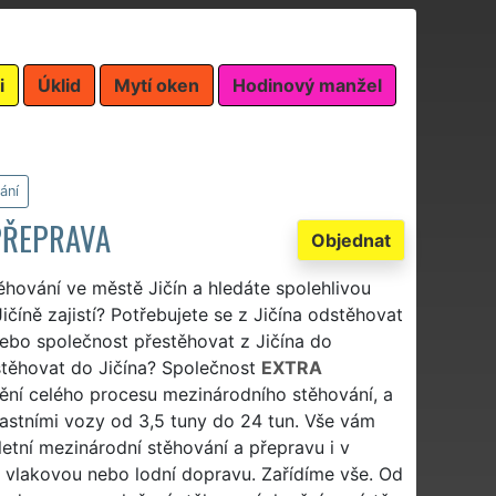
i
Úklid
Mytí oken
Hodinový manžel
ání
PŘEPRAVA
Objednat
ěhování ve městě Jičín a hledáte spolehlivou
ičíně zajistí? Potřebujete se z Jičína odstěhovat
nebo společnost přestěhovat z Jičína do
stěhovat do Jičína? Společnost
EXTRA
ění celého procesu mezinárodního stěhování, a
lastními vozy od 3,5 tuny do 24 tun. Vše vám
etní mezinárodní stěhování a přepravu i v
, vlakovou nebo lodní dopravu. Zařídíme vše. Od