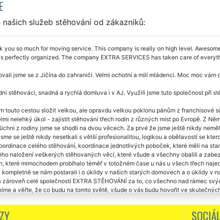
E
 našich služeb stěhování od zákazníků:
 you so much for moving service. This company is really on high level. Awes
as perfectly organized. The company EXTRA SERVICES has taken care of everythin
vali jsme se z Jičína do zahraničí. Velmi ochotní a milí mládenci. Moc moc vá
ní stěhováci, snadná a rychlá domluva i v AJ. Využili jsme tuto společnost při s
m touto cestou složit velkou, ale opravdu velkou poklonu pánům z franchisové
lmi nelehký úkol - zajistit stěhování třech rodin z různých míst po Evropě. Z 
ichni z rodiny jsme se shodli na dvou věcech. Za prvé že jsme ještě nikdy neměli
jsme se ještě nikdy nesetkali s větší profesionalitou, logikou a obětavostí se kt
oordinace celého stěhování, koordinace jednotlivých poboček, které měli na sta
o naložení veškerých stěhovaných věcí, které všude a všechny obalili a zabezpe
, které mimochodem probíhalo téměř v totožném čase u nás u všech třech najed
- kompletně se nám postarali i o úklidy v našich starých domovech a o úklidy
 zároveň celé společnosti EXTRA STĚHOVÁNÍ za to, co všechno nad rámec svých p
íme a věřte, že co budu na tomto světě, všude o vás budu hovořit ve skutečných s
vašich stěhovacích a úklidových služeb. Děkuji.
ZY
SOCIÁL
vání Jičín-Norsko. Naprostá spokojenost, není co vytknout. Budu doporučovat 