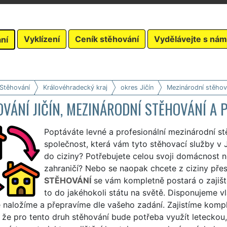
Vyklízení
Ceník stěhování
Vydělávejte s nám
ní
 Stěhování
Královéhradecký kraj
okres Jičín
Mezinárodní stěhov
VÁNÍ JIČÍN, MEZINÁRODNÍ STĚHOVÁNÍ A 
Poptáváte levné a profesionální mezinárodní st
společnost, která vám tyto stěhovací služby v J
do ciziny? Potřebujete celou svoji domácnost 
zahraničí? Nebo se naopak chcete z ciziny pře
STĚHOVÁNÍ
se vám kompletně postará o zajišt
to do jakéhokoli státu na světě. Disponujeme v
naložíme a přepravíme dle vašeho zadání. Zajistíme kompl
 že pro tento druh stěhování bude potřeba využít leteckou