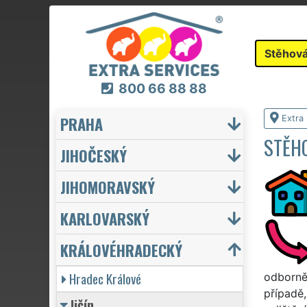
Stěhová
800 66 88 88
PRAHA
Extra
STĚHO
JIHOČESKÝ
JIHOMORAVSKÝ
KARLOVARSKÝ
KRÁLOVÉHRADECKÝ
Hradec Králové
odborně 
případě,
Jičín