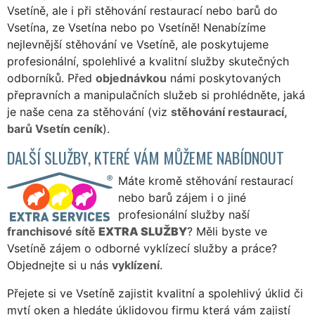
Vsetíně, ale i při stěhování restaurací nebo barů do
Vsetína, ze Vsetína nebo po Vsetíně! Nenabízíme
nejlevnější stěhování ve Vsetíně, ale poskytujeme
profesionální, spolehlivé a kvalitní služby skutečných
odborníků. Před
objednávkou
námi poskytovaných
přepravních a manipulačních služeb si prohlédněte, jaká
je naše cena za stěhování (viz
stěhování restaurací,
barů Vsetín ceník
).
DALŠÍ SLUŽBY, KTERÉ VÁM MŮŽEME NABÍDNOUT
Máte kromě stěhování restaurací
nebo barů zájem i o jiné
profesionální služby naší
franchisové sítě
EXTRA SLUŽBY
? Měli byste ve
Vsetíně zájem o odborné vyklízecí služby a práce?
Objednejte si u nás
vyklízení
.
Přejete si ve Vsetíně zajistit kvalitní a spolehlivý úklid či
mytí oken a hledáte úklidovou firmu která vám zajistí