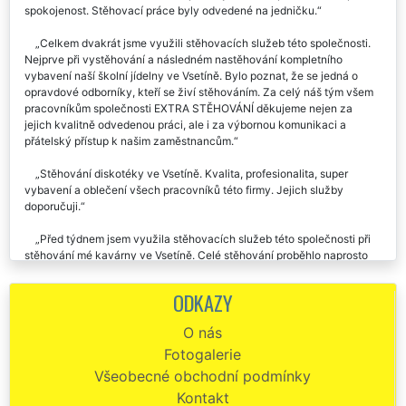
Při stěhování baru ve Vsetíně jsem využil tuto společnost. Naprostá
spokojenost. Stěhovací práce byly odvedené na jedničku.
Celkem dvakrát jsme využili stěhovacích služeb této společnosti.
Nejprve při vystěhování a následném nastěhování kompletního
vybavení naší školní jídelny ve Vsetíně. Bylo poznat, že se jedná o
opravdové odborníky, kteří se živí stěhováním. Za celý náš tým všem
pracovníkům společnosti EXTRA STĚHOVÁNÍ děkujeme nejen za
jejich kvalitně odvedenou práci, ale i za výbornou komunikaci a
přátelský přístup k našim zaměstnancům.
Stěhování diskotéky ve Vsetíně. Kvalita, profesionalita, super
vybavení a oblečení všech pracovníků této firmy. Jejich služby
doporučuji.
Před týdnem jsem využila stěhovacích služeb této společnosti při
stěhování mé kavárny ve Vsetíně. Celé stěhování proběhlo naprosto
špičkově.
ODKAZY
Stěhování restaurace ve Vsetíně. Vynikající komunikace, férová
cena stěhování, velmi kvalitně odvedená práce. Rozhodně
O nás
doporučuji.
Fotogalerie
Tato společnost nám zajišťovala stěhování restaurace ve Vsetíně.
Všeobecné obchodní podmínky