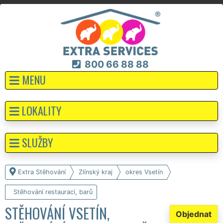
800 66 88 88
MENU
LOKALITY
SLUŽBY
Extra Stěhování
Zlínský kraj
okres Vsetín
Stěhování restaurací, barů
STĚHOVÁNÍ VSETÍN,
Objednat