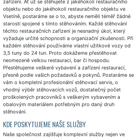
zařízení. Ať už se stěhujete z jakéhokoli restauračního
objektu nebo do jakéhokoli restauračního objektu ve
Vsetíně, postaráme se o to, abyste neměli téměř žádné
starosti spojené s tímto stěhováním. Každé stěhování
těchto restauračních zařízení je nesnadný úkol, který
vyžaduje určité schopnosti a organizační zkušenosti. Při
každém stěhování používáme vlastní užitkové vozy od
3,5 tuny do 24 tun. Proto dokážeme přestěhovat
neomezeně velkou restauraci, bar či hospodu.
Přestěhujeme veškeré vybavení a zařízení restaurací,
přesně podle vašich požadavků a pokynů. Postaráme se
vám o kompletní profesionální stěhovací servis, o
vhodný výběr stěhovacích vozů, dostatečný počet
proškolených pracovníků s veškerým vybavením a
obalovým materiálem potřebným pro daný druh
stěhování.
KDE POSKYTUJEME NAŠE SLUŽBY
Naše společnost zajišťuje komplexní služby nejen ve