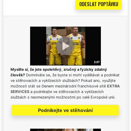
Myslíte si, že jste spolehlivý, zručný a fyzicky zdatný
člověk?
Domníváte se, že byste si mohl vydělávat a podnikat
ve stěhovacích a vyklízecích službách? Pokud ano, využijte
možnosti stát se členem mezinárodní franchisové sítě
EXTRA
SERVICES
a podnikejte ve stěhovacích a vyklízecích
službách s neomezenými možnostmi po celé Evropské unii.
Podnikejte ve stěhování