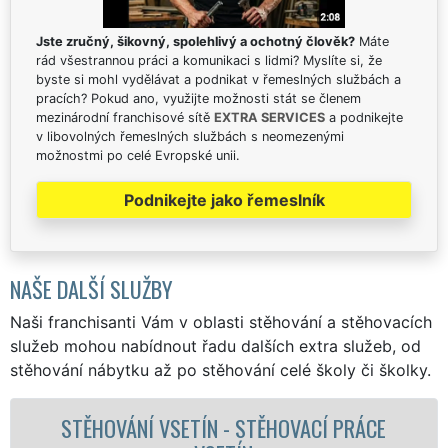
Jste zručný, šikovný, spolehlivý a ochotný člověk?
Máte
rád všestrannou práci a komunikaci s lidmi? Myslíte si, že
byste si mohl vydělávat a podnikat v řemeslných službách a
pracích? Pokud ano, využijte možnosti stát se členem
mezinárodní franchisové sítě
EXTRA SERVICES
a podnikejte
v libovolných řemeslných službách s neomezenými
možnostmi po celé Evropské unii.
Podnikejte jako řemeslník
NAŠE DALŠÍ SLUŽBY
Naši franchisanti Vám v oblasti stěhování a stěhovacích
služeb mohou nabídnout řadu dalších extra služeb, od
stěhování nábytku až po stěhování celé školy či školky.
CÍ PRÁCE
STĚHOVACÍ SLUŽBA VSETÍN - ST