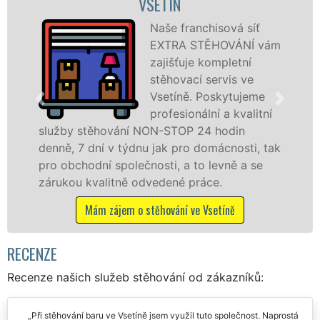
FIRMA VSETÍN
ová síť
Poskytujem
OVÁNÍ vám
stěhovací s
pletní
Vsetíně na 
vis ve
úrovni se sp
kytujeme
stěhovací
a kvalitní
technikou. 
odin
služby zajišťujeme domácnostem i f
cnosti, tak
celém okresu Vsetín se zárukou kval
vně a se
franchisové sítě EXTRA STĚHOVÁNÍ.
.
Nabízíme stěhovací služby NON-ST
včetně víkendů a svátků bez příplatk
íně
Mám zájem o stěhovací služby ve Vset
RECENZE
Recenze našich služeb stěhování od zákazníků: