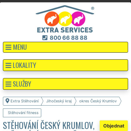
800 66 88 88
MENU
LOKALITY
SLUŽBY
Extra Stěhování
Jihočeský kraj
okres Český Krumlov
Stěhování fitness
STĚHOVÁNÍ ČESKÝ KRUMLOV,
Objednat