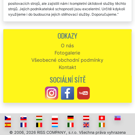
co vytknout. Nejenže se postarali o kompletní montáž všech
posilovacích strojů, ale zajistili nám i kompletní úklidové služby těchto
strojů. Jejich podnikatelské schopnosti jsou excelentní. Určitě kdykoli
využijeme i do budoucna jejich stěhovací služby. Doporučujeme.
Touto cestou děkuji všem pracovníkům firmy EXTRA STĚHOVÁNÍ
za poskytnuté stěhovací služby. Velmi mi pomohly při stěhování
ODKAZY
posilovny v Českém Krumlově. Za jejich služby dávám palec nahoru
👍 a rozhodně všem doporučuji využít jejích schopnosti.
O nás
Fotogalerie
Stěhování posilovny v Českém Krumlově. Využili jsme služeb
společnosti EXTRA STĚHOVÁNÍ, a skutečně toho nelitujeme. Naprosto
Všeobecné obchodní podmínky
super stěhovací servis. Všichni pracovníci byli skutečně skvělí.
Kontakt
SOCIÁLNÍ SÍTĚ