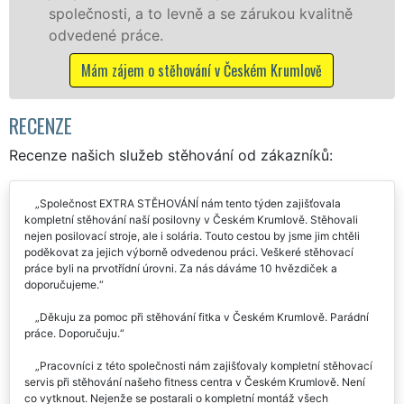
rukou kvalitně
franchisové sítě EXTRA STĚHOVÁN
Nabízíme stěhovací služby NON-
včetně víkendů a svátků bez přípl
m Krumlově
Mám zájem o stěhovací služby v České
RECENZE
Recenze našich služeb stěhování od zákazníků:
Společnost EXTRA STĚHOVÁNÍ nám tento týden zajišťovala
kompletní stěhování naší posilovny v Českém Krumlově. Stěhovali
nejen posilovací stroje, ale i solária. Touto cestou by jsme jim chtěli
poděkovat za jejich výborně odvedenou práci. Veškeré stěhovací
práce byli na prvotřídní úrovni. Za nás dáváme 10 hvězdiček a
doporučujeme.
Děkuju za pomoc při stěhování fitka v Českém Krumlově. Parádní
práce. Doporučuju.
Pracovníci z této společnosti nám zajišťovaly kompletní stěhovací
servis při stěhování našeho fitness centra v Českém Krumlově. Není