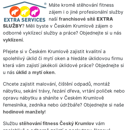
Máte kromě stěhování fitness
zájem i o jiné profesionální služby
naší
franchisové sítě
EXTRA
SLUŽBY
? Měli byste v Českém Krumlově zájem o
odborné vyklízecí služby a práce? Objednejte si u nás
vyklízení
.
Přejete si v Českém Krumlově zajistit kvalitní a
spolehlivý úklid či mytí oken a hledáte úklidovou firmu
která vám zajistí jakékoli úklidové práce? Objednejte si
u nás
úklid
a
mytí oken
.
Chcete zajistit malování, čištění odpadů, montáž
nábytku, sekání trávy, řezání dřeva, vrtání poliček nebo
opravu nábytku a sháníte v Českém Krumlově
řemeslníka, zedníka nebo údržbáře? Objednejte si naše
hodinové manžely
!
Službu
stěhování fitness Český Krumlov
vám