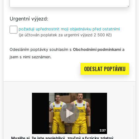
Urgentní výjezd
požaduji upřednostnit moji objednávku před ostatními
(je účtován poplatek za urgentní výjezd 2 500 Kč)
Odesláním poptávky souhlasím s
Obchodními podmínkami
a
jsem s nimi seznámen.
Myslíte si, že jste spolehlivý, zručný a fyzicky zdatný