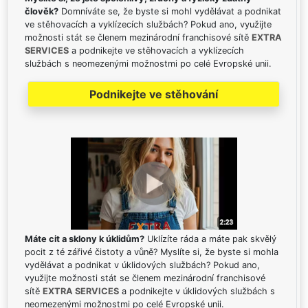
člověk?
Domníváte se, že byste si mohl vydělávat a podnikat
ve stěhovacích a vyklízecích službách? Pokud ano, využijte
možnosti stát se členem mezinárodní franchisové sítě
EXTRA
SERVICES
a podnikejte ve stěhovacích a vyklízecích
službách s neomezenými možnostmi po celé Evropské unii.
Podnikejte ve stěhování
Máte cit a sklony k úklidům?
Uklízíte ráda a máte pak skvělý
pocit z té zářivé čistoty a vůně? Myslíte si, že byste si mohla
vydělávat a podnikat v úklidových službách? Pokud ano,
využijte možnosti stát se členem mezinárodní franchisové
sítě
EXTRA SERVICES
a podnikejte v úklidových službách s
neomezenými možnostmi po celé Evropské unii.