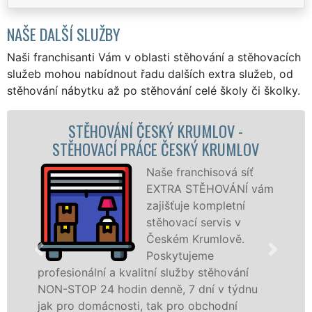
NAŠE DALŠÍ SLUŽBY
Naši franchisanti Vám v oblasti stěhování a stěhovacích
služeb mohou nabídnout řadu dalších extra služeb, od
stěhování nábytku až po stěhování celé školy či školky.
MLOV -
STĚHOVACÍ SLUŽBA ČESKÝ KR
 KRUMLOV
STĚHOVACÍ FIRMA ČESKÝ K
hisová síť
Poskytuj
ĚHOVÁNÍ vám
stěhovací
ompletní
Českém K
servis v
na špičko
umlově.
se speciá
me
stěhovací
stěhování
technikou. Tyto služby zajišťujem
ní v týdnu
domácnostem i firmám v celém o
bchodní
Český Krumlov se zárukou kvality