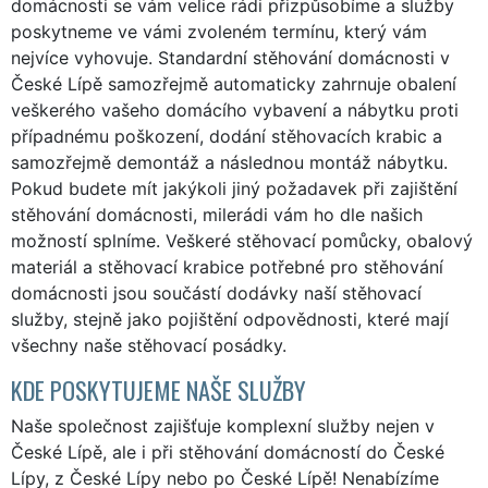
domácnosti se vám velice rádi přizpůsobíme a služby
poskytneme ve vámi zvoleném termínu, který vám
nejvíce vyhovuje. Standardní stěhování domácnosti v
České Lípě samozřejmě automaticky zahrnuje obalení
veškerého vašeho domácího vybavení a nábytku proti
případnému poškození, dodání stěhovacích krabic a
samozřejmě demontáž a následnou montáž nábytku.
Pokud budete mít jakýkoli jiný požadavek při zajištění
stěhování domácnosti, milerádi vám ho dle našich
možností splníme. Veškeré stěhovací pomůcky, obalový
materiál a stěhovací krabice potřebné pro stěhování
domácnosti jsou součástí dodávky naší stěhovací
služby, stejně jako pojištění odpovědnosti, které mají
všechny naše stěhovací posádky.
KDE POSKYTUJEME NAŠE SLUŽBY
Naše společnost zajišťuje komplexní služby nejen v
České Lípě, ale i při stěhování domácností do České
Lípy, z České Lípy nebo po České Lípě! Nenabízíme