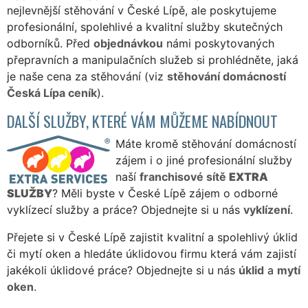
nejlevnější stěhování v České Lípě, ale poskytujeme
profesionální, spolehlivé a kvalitní služby skutečných
odborníků. Před
objednávkou
námi poskytovaných
přepravních a manipulačních služeb si prohlédněte, jaká
je naše cena za stěhování (viz
stěhování domácností
Česká Lípa ceník
).
DALŠÍ SLUŽBY, KTERÉ VÁM MŮŽEME NABÍDNOUT
Máte kromě stěhování domácností
zájem i o jiné profesionální služby
naší
franchisové sítě
EXTRA
SLUŽBY
? Měli byste v České Lípě zájem o odborné
vyklízecí služby a práce? Objednejte si u nás
vyklízení
.
Přejete si v České Lípě zajistit kvalitní a spolehlivý úklid
či mytí oken a hledáte úklidovou firmu která vám zajistí
jakékoli úklidové práce? Objednejte si u nás
úklid
a
mytí
oken
.