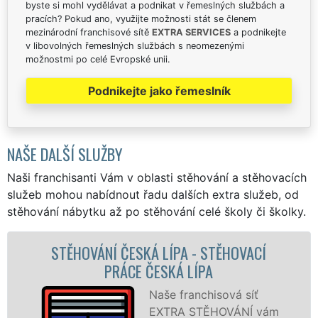
byste si mohl vydělávat a podnikat v řemeslných službách a
pracích? Pokud ano, využijte možnosti stát se členem
mezinárodní franchisové sítě
EXTRA SERVICES
a podnikejte
v libovolných řemeslných službách s neomezenými
možnostmi po celé Evropské unii.
Podnikejte jako řemeslník
NAŠE DALŠÍ SLUŽBY
Naši franchisanti Vám v oblasti stěhování a stěhovacích
služeb mohou nabídnout řadu dalších extra služeb, od
stěhování nábytku až po stěhování celé školy či školky.
Í
STĚHOVACÍ SLUŽBA ČESKÁ LÍPA -
STĚHOVACÍ FIRMA ČESKÁ LÍPA
Poskytujeme
vám
stěhovací služby v