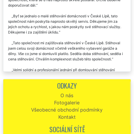
doporučovat dál.
Byť se jednalo o malé stěhování domácnosti v České Lípě, tato
společnost nám poskytla naprosto skvělý servis. Děkujeme jim za
jejich ochotu a rychlost, s jakou nám poskytly své stěhovací služby.
Děkujeme i za zajištění úklidu.
Tato společnost mi zajišťovala stěhování v České Lípě. Stěhoval
jsem celou svoji domácnost včetně veškerého vybavení garáže a
dílny. Vše co jsme si domluvili platilo. Seděla doba stěhování, seděla i
cena stěhování. Chválím komplexnost služeb této společnosti.
Velmi solidní a profesionální jednání při domlouvání stěhování
domácnosti v České Lípě. Dochvilnost rychlost, skvělé odvedená
práce, doporučuji.
ODKAZY
V sobotu jsme využili služeb této společnosti při stěhování naší
O nás
domácnosti v České Lípě. Profesionální přístup, Výborné vystupování.
Fotogalerie
Za nás dáváme společnosti EXTRA STĚHOVÁNÍ palec nahoru 👍.
Všeobecné obchodní podmínky
Stěhovali jsme celou domácnost naší babičky. Zásluhou pánů ze
Kontakt
společnosti EXTRA STĚHOVÁNÍ jsme byli kompletně hotový za 6
hodin. Chtěla bych pánům poděkovat a pochválit je za jejich přístup k
SOCIÁLNÍ SÍTĚ
nám, obyčejným lidem, kteří se stěhováním nemají žádné zkušenosti.