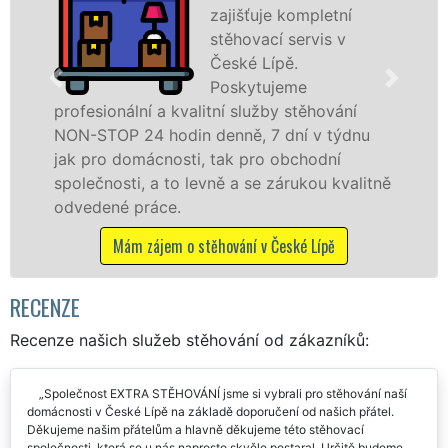
České Lípě na
špičkové úrovni se
speciální stěhovací
technikou. Tyto
služby zajišťujeme domácnostem i firmám v
celém okresu Česká Lípa se zárukou kvality
franchisové sítě EXTRA STĚHOVÁNÍ.
tně
Nabízíme stěhovací služby NON-STOP
včetně víkendů a svátků bez příplatků.
Mám zájem o stěhovací služby v České Lípě
RECENZE
Recenze našich služeb stěhování od zákazníků:
Společnost EXTRA STĚHOVÁNÍ jsme si vybrali pro stěhování naší
domácnosti v České Lípě na základě doporučení od našich přátel.
Děkujeme našim přátelům a hlavně děkujeme této stěhovací
společnosti, která se u nás naprosto skvěle postaral. Určitě budeme