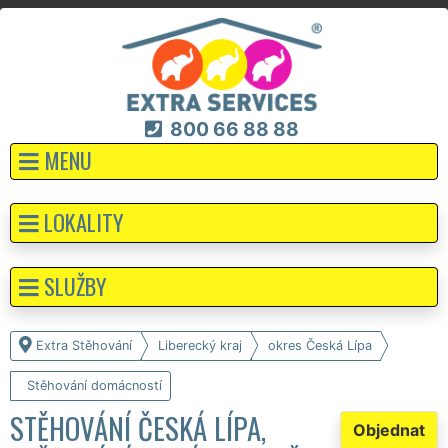
800 66 88 88
MENU
LOKALITY
SLUŽBY
Extra Stěhování
Liberecký kraj
okres Česká Lípa
Stěhování domácností
STĚHOVÁNÍ ČESKÁ LÍPA,
Objednat