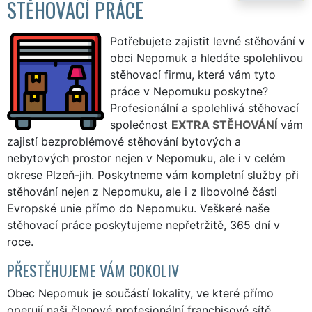
STĚHOVACÍ PRÁCE
Potřebujete zajistit levné stěhování v
obci Nepomuk a hledáte spolehlivou
stěhovací firmu, která vám tyto
práce v Nepomuku poskytne?
Profesionální a spolehlivá stěhovací
společnost
EXTRA STĚHOVÁNÍ
vám
zajistí bezproblémové stěhování bytových a
nebytových prostor nejen v Nepomuku, ale i v celém
okrese Plzeň-jih. Poskytneme vám kompletní služby při
stěhování nejen z Nepomuku, ale i z libovolné části
Evropské unie přímo do Nepomuku. Veškeré naše
stěhovací práce poskytujeme nepřetržitě, 365 dní v
roce.
PŘESTĚHUJEME VÁM COKOLIV
Obec Nepomuk je součástí lokality, ve které přímo
operují naši členové profesionální franchisové sítě