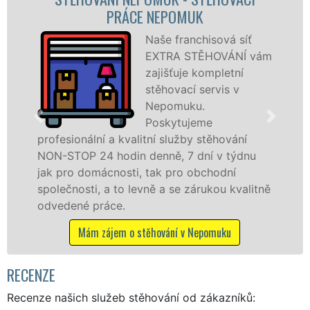
STĚHOVACÍ FIRMA NEPOMUK
Poskytujeme
vám
stěhovací služby v
Nepomuku na
špičkové úrovni se
speciální stěhovací
technikou. Tyto
služby zajišťujeme domácnostem i firmám v
celém okresu Plzeň-jih se zárukou kvality
franchisové sítě EXTRA STĚHOVÁNÍ.
tně
Nabízíme stěhovací služby NON-STOP
včetně víkendů a svátků bez příplatků.
Mám zájem o stěhovací služby v Nepomuku
RECENZE
Recenze našich služeb stěhování od zákazníků: