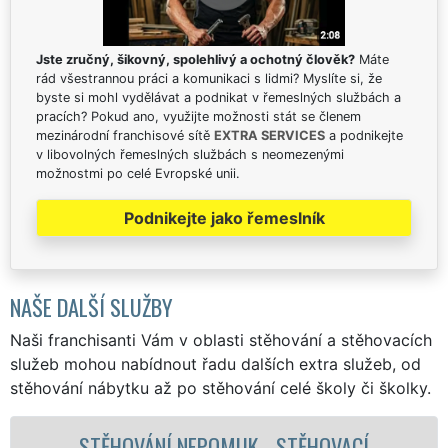
Jste zručný, šikovný, spolehlivý a ochotný člověk?
Máte
rád všestrannou práci a komunikaci s lidmi? Myslíte si, že
byste si mohl vydělávat a podnikat v řemeslných službách a
pracích? Pokud ano, využijte možnosti stát se členem
mezinárodní franchisové sítě
EXTRA SERVICES
a podnikejte
v libovolných řemeslných službách s neomezenými
možnostmi po celé Evropské unii.
Podnikejte jako řemeslník
NAŠE DALŠÍ SLUŽBY
Naši franchisanti Vám v oblasti stěhování a stěhovacích
služeb mohou nabídnout řadu dalších extra služeb, od
stěhování nábytku až po stěhování celé školy či školky.
STĚHOVACÍ SLUŽBA NEPOMUK -