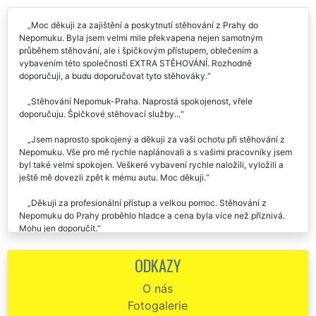
Moc děkuji za zajištění a poskytnutí stěhování z Prahy do
Nepomuku. Byla jsem velmi mile překvapena nejen samotným
průběhem stěhování, ale i špičkovým přístupem, oblečením a
vybavením této společnosti EXTRA STĚHOVÁNÍ. Rozhodně
doporučuji, a budu doporučovat tyto stěhováky.
Stěhování Nepomuk-Praha. Naprostá spokojenost, vřele
doporučuju. Špičkové stěhovací služby...
Jsem naprosto spokojený a děkuji za vaši ochotu při stěhování z
Nepomuku. Vše pro mě rychle naplánovali a s vašimi pracovníky jsem
byl také velmi spokojen. Veškeré vybavení rychle naložili, vyložili a
ještě mě dovezli zpět k mému autu. Moc děkuji.
Děkuji za profesionální přístup a velkou pomoc. Stěhování z
Nepomuku do Prahy proběhlo hladce a cena byla více než příznivá.
Mohu jen doporučit.
EXTRA STĚHOVÁNÍ mohu doporučit! Byla jsem příjemně
ODKAZY
překvapena, jak byl celý team stěhováků super ochotný, milý a celé
stěhování v Nepomuku s nimi proběhlo bez problémů a velmi
O nás
profesionálně. Úvodní komunikace a plánování bylo také na jedničku,
Fotogalerie
všichni byli ochotní a nápomocní.