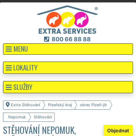
800 66 88 88
MENU
LOKALITY
SLUŽBY
Extra Stěhování
Plzeňský kraj
okres Plzeň-jih
Nepomuk
Stěhování
STĚHOVÁNÍ NEPOMUK,
Objednat