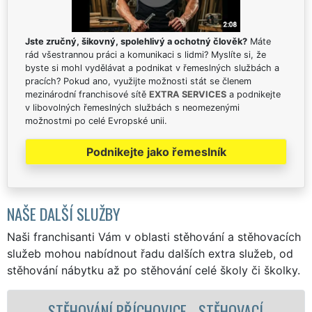
Jste zručný, šikovný, spolehlivý a ochotný člověk?
Máte
rád všestrannou práci a komunikaci s lidmi? Myslíte si, že
byste si mohl vydělávat a podnikat v řemeslných službách a
pracích? Pokud ano, využijte možnosti stát se členem
mezinárodní franchisové sítě
EXTRA SERVICES
a podnikejte
v libovolných řemeslných službách s neomezenými
možnostmi po celé Evropské unii.
Podnikejte jako řemeslník
NAŠE DALŠÍ SLUŽBY
Naši franchisanti Vám v oblasti stěhování a stěhovacích
služeb mohou nabídnout řadu dalších extra služeb, od
stěhování nábytku až po stěhování celé školy či školky.
TĚHOVACÍ
STĚHOVACÍ SLUŽBA PŘÍCHOVI