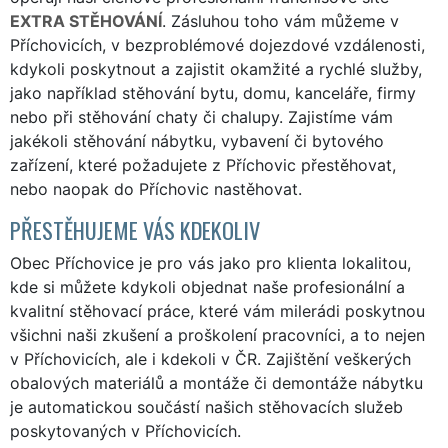
EXTRA STĚHOVÁNÍ
. Zásluhou toho vám můžeme v
Příchovicích, v bezproblémové dojezdové vzdálenosti,
kdykoli poskytnout a zajistit okamžité a rychlé služby,
jako například stěhování bytu, domu, kanceláře, firmy
nebo při stěhování chaty či chalupy. Zajistíme vám
jakékoli stěhování nábytku, vybavení či bytového
zařízení, které požadujete z Příchovic přestěhovat,
nebo naopak do Příchovic nastěhovat.
PŘESTĚHUJEME VÁS KDEKOLIV
Obec Příchovice je pro vás jako pro klienta lokalitou,
kde si můžete kdykoli objednat naše profesionální a
kvalitní stěhovací práce, které vám milerádi poskytnou
všichni naši zkušení a proškolení pracovníci, a to nejen
v Příchovicích, ale i kdekoli v ČR. Zajištění veškerých
obalových materiálů a montáže či demontáže nábytku
je automatickou součástí našich stěhovacích služeb
poskytovaných v Příchovicích.