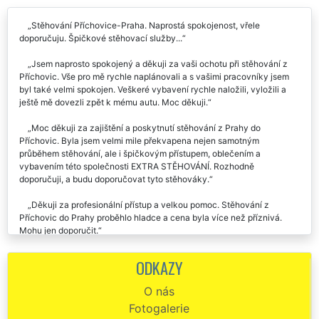
Stěhování Příchovice-Praha. Naprostá spokojenost, vřele
doporučuju. Špičkové stěhovací služby...
Jsem naprosto spokojený a děkuji za vaši ochotu při stěhování z
Příchovic. Vše pro mě rychle naplánovali a s vašimi pracovníky jsem
byl také velmi spokojen. Veškeré vybavení rychle naložili, vyložili a
ještě mě dovezli zpět k mému autu. Moc děkuji.
Moc děkuji za zajištění a poskytnutí stěhování z Prahy do
Příchovic. Byla jsem velmi mile překvapena nejen samotným
průběhem stěhování, ale i špičkovým přístupem, oblečením a
vybavením této společnosti EXTRA STĚHOVÁNÍ. Rozhodně
doporučuji, a budu doporučovat tyto stěhováky.
Děkuji za profesionální přístup a velkou pomoc. Stěhování z
Příchovic do Prahy proběhlo hladce a cena byla více než příznivá.
Mohu jen doporučit.
EXTRA STĚHOVÁNÍ mohu doporučit! Byla jsem příjemně
ODKAZY
překvapena, jak byl celý team stěhováků super ochotný, milý a celé
stěhování v Příchovicích s nimi proběhlo bez problémů a velmi
O nás
profesionálně. Úvodní komunikace a plánování bylo také na jedničku,
Fotogalerie
všichni byli ochotní a nápomocní.