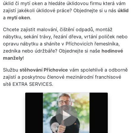
úklid či mytí oken a hledáte úklidovou firmu která vám
zajistí jakékoli úklidové práce? Objednejte si u nás
úklid
a
mytí oken
.
Chcete zajistit malování, čištění odpadů, montáž
nábytku, sekání trávy, řezání dřeva, vrtání poliček nebo
opravu nábytku a sháníte v Příchovicích řemeslníka,
zedníka nebo údržbáře? Objednejte si naše
hodinové
manžely
!
Službu
stěhování Příchovice
vám spolehlivě a odborně
zajistí a poskytnou členové mezinárodní franchisové
sítě EXTRA SERVICES.