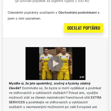
(je účtován poplatek za urgentní výjezd 2 500 Kč)
Odesláním poptávky souhlasím s
Obchodními podmínkami
a
jsem s nimi seznámen.
Myslíte si, že jste spolehlivý, zručný a fyzicky zdatný
člověk?
Domníváte se, že byste si mohl vydělávat a podnikat
ve stěhovacích a vyklízecích službách? Pokud ano, využijte
možnosti stát se členem mezinárodní franchisové sítě
EXTRA
SERVICES
a podnikejte ve stěhovacích a vyklízecích
službách s neomezenými možnostmi po celé Evropské unii.