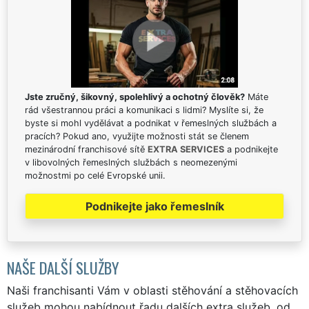
Jste zručný, šikovný, spolehlivý a ochotný člověk?
Máte
rád všestrannou práci a komunikaci s lidmi? Myslíte si, že
byste si mohl vydělávat a podnikat v řemeslných službách a
pracích? Pokud ano, využijte možnosti stát se členem
mezinárodní franchisové sítě
EXTRA SERVICES
a podnikejte
v libovolných řemeslných službách s neomezenými
možnostmi po celé Evropské unii.
Podnikejte jako řemeslník
NAŠE DALŠÍ SLUŽBY
Naši franchisanti Vám v oblasti stěhování a stěhovacích
služeb mohou nabídnout řadu dalších extra služeb, od