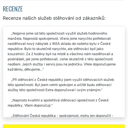
RECENZE
Recenze našich služeb stěhování od zákazníků:
Nejprve jsme od této společnosti využili služeb hodinového
manžela. Naprostá spokojenost. Včera jsme narychlo potřebovali
nastěhovat nový nábytek z IKEA skladu do našeho bytu v České
republice. Bylo to skutečně narychlo, ale stěhováci byli jako
kouzelníci. Za 2 hodiny byli na místě a všechno nám nastěhovali a
poskládali, jak jsme potřebovali. Jsme skutečně z této společnosti
nadšeni. Jejich služby i servis jsou na jedničku. Vřele doporučujeme
každému, děkujeme...
Při stěhování z České republiky jsem využil stěhovacích služeb
této společnosti. Byl jsem velmi spokojen a určitě budu stěhovací
služby této společnosti Extra doporučovat i svým známým.
Naprosto kvalitní a spolehlivá stěhovací společnost z České
republiky. Všem doporučuji.
Stěhování Česká republika - spokojenost, mohu jen doporučit -
rychlost, opatrnost při stěhovacích službách a dokonce usměvaví
pracovníci :-) Vše v naprostém pořádku.