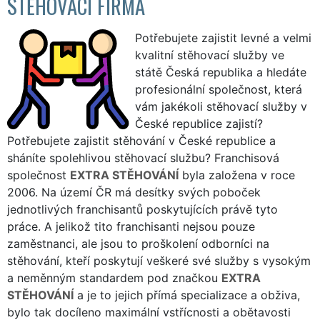
STĚHOVACÍ FIRMA
Potřebujete zajistit levné a velmi
kvalitní stěhovací služby ve
státě Česká republika a hledáte
profesionální společnost, která
vám jakékoli stěhovací služby v
České republice zajistí?
Potřebujete zajistit stěhování v České republice a
sháníte spolehlivou stěhovací službu? Franchisová
společnost
EXTRA STĚHOVÁNÍ
byla založena v roce
2006. Na území ČR má desítky svých poboček
jednotlivých franchisantů poskytujících právě tyto
práce. A jelikož tito franchisanti nejsou pouze
zaměstnanci, ale jsou to proškolení odborníci na
stěhování, kteří poskytují veškeré své služby s vysokým
a neměnným standardem pod značkou
EXTRA
STĚHOVÁNÍ
a je to jejich přímá specializace a obživa,
bylo tak docíleno maximální vstřícnosti a obětavosti