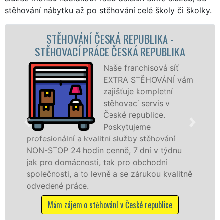
stěhování nábytku až po stěhování celé školy či školky.
ČESKÁ REPUBLIKA -
STĚHOVACÍ SLUŽBA
ÁCE ČESKÁ REPUBLIKA
STĚHOVACÍ FIRM
Naše franchisová síť
EXTRA STĚHOVÁNÍ vám
zajišťuje kompletní
stěhovací servis v
České republice.
Poskytujeme
alitní služby stěhování
služby zajišťujeme 
n denně, 7 dní v týdnu
celém okresu Česká 
i, tak pro obchodní
kvality franchisové 
levně a se zárukou kvalitně
Nabízíme stěhovací
včetně víkendů a svá
ěhování v České republice
Mám zájem o stěhovací