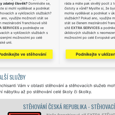
ky zdatný člověk?
Domníváte se,
ráda a máte pak skvělý pocit z t
te si mohl vydělávat a podnikat
čistoty a vůně? Myslíte si, že by
hovacích a vyklízecích službách?
mohla vydělávat a podnikat v úk
ano, využijte možnosti stát se
službách? Pokud ano, využijte 
m mezinárodní franchisové sítě
stát se členem mezinárodní fran
A SERVICES
a podnikejte ve
sítě
EXTRA SERVICES
a podnike
acích a vyklízecích službách s
úklidových službách s neomeze
zenými možnostmi po celé
možnostmi po celé Evropské uni
ké unii.
Podnikejte ve stěhování
Podnikejte v uklízen
ALŠÍ SLUŽBY
nchisanti Vám v oblasti stěhování a stěhovacích služeb mo
í nábytku až po stěhování celé školy či školky.
STĚHOVÁNÍ ČESKÁ REPUBLIKA - STĚHOVACÍ
Naše franchisová síť EXTRA STĚHO