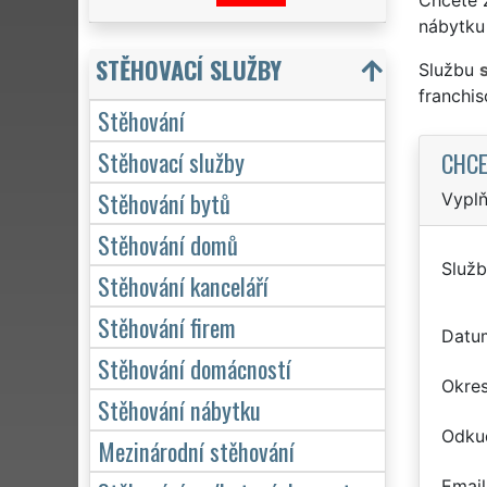
nábytku 
STĚHOVACÍ SLUŽBY
Službu
franchi
Stěhování
Stěhovací služby
CHCE
Stěhování bytů
Vyplň
Stěhování domů
Služb
Stěhování kanceláří
Stěhování firem
Datu
Stěhování domácností
Okre
Stěhování nábytku
Odku
Mezinárodní stěhování
Email