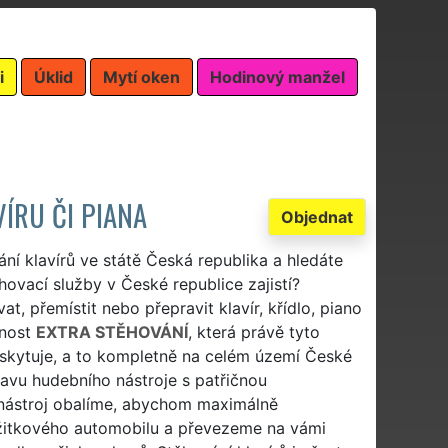
i
Úklid
Mytí oken
Hodinový manžel
ÍRU ČI PIANA
Objednat
vání klavírů ve státě Česká republika a hledáte
hovací služby v České republice zajistí?
t, přemístit nebo přepravit klavír, křídlo, piano
čnost
EXTRA STĚHOVÁNÍ
, která právě tyto
 poskytuje, a to kompletně na celém území České
avu hudebního nástroje s patřičnou
í nástroj obalíme, abychom maximálně
užitkového automobilu a převezeme na vámi