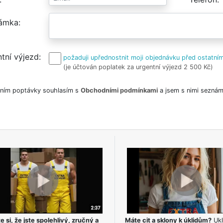
ámka
tní výjezd
požaduji upřednostnit moji objednávku před ostatním
(je účtován poplatek za urgentní výjezd 2 500 Kč)
ním poptávky souhlasím s
Obchodními podmínkami
a jsem s nimi seznám
e si, že jste spolehlivý, zručný a
Máte cit a sklony k úklidům?
Ukl