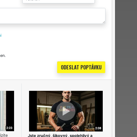
i
en.
ízíte
Jste zručný, šikovný, spolehlivý a