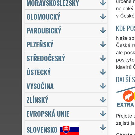
MORAVSKOSLEZSKÝ
určené m
nelehký 
OLOMOUCKÝ
v České
KDE PO
PARDUBICKÝ
Naše spo
PLZEŇSKÝ
České re
ale posk
STŘEDOČESKÝ
poskytov
klavírů 
ÚSTECKÝ
DALŠÍ 
VYSOČINA
ZLÍNSKÝ
EVROPSKÁ UNIE
Přejete 
zajistí 
SLOVENSKO
Chcete z