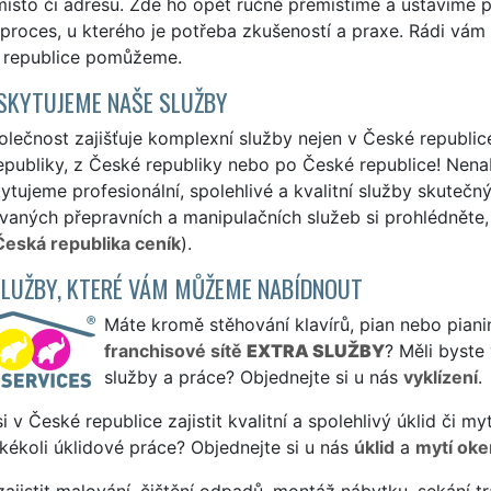
ísto či adresu. Zde ho opět ručně přemístíme a ustavíme p
proces, u kterého je potřeba zkušeností a praxe. Rádi vám
 republice pomůžeme.
SKYTUJEME NAŠE SLUŽBY
lečnost zajišťuje komplexní služby nejen v České republice,
publiky, z České republiky nebo po České republice! Nenab
ytujeme profesionální, spolehlivé a kvalitní služby skuteč
aných přepravních a manipulačních služeb si prohlédněte, 
Česká republika ceník
).
SLUŽBY, KTERÉ VÁM MŮŽEME NABÍDNOUT
Máte kromě stěhování klavírů, pian nebo pianin
franchisové sítě
EXTRA SLUŽBY
? Měli byste
služby a práce? Objednejte si u nás
vyklízení
.
si v České republice zajistit kvalitní a spolehlivý úklid či 
jakékoli úklidové práce? Objednejte si u nás
úklid
a
mytí oke
ajistit malování, čištění odpadů, montáž nábytku, sekání tr