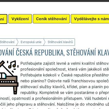
Vyklízení
Ceník stěhování
Vydělávejte s nám
ní
 Stěhování
Evropská unie
Stěhování klavírů
VÁNÍ ČESKÁ REPUBLIKA, STĚHOVÁNÍ KLAV
Potřebujete zajistit levné a velmi kvalitní stěho
profesionální společnost, která vám jakékoli stě
Potřebujete kdekoli v České republice přestěhova
nebo pianino? Oslovte naši franchisovou spole
stěhovací služby klavírů, křídel, pian a pianin
republiky. Kompletně se vám postaráme o přepr
ností, opatrností a profesionálním přístupem. Váš hudebn
čili jeho přepravu a stěhování. Naložíme je do vhodného 