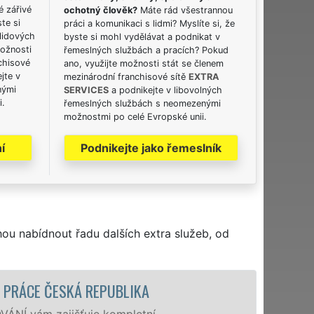
é zářivé
ochotný člověk?
Máte rád všestrannou
ste si
práci a komunikaci s lidmi? Myslíte si, že
lidových
byste si mohl vydělávat a podnikat v
možnosti
řemeslných službách a pracích? Pokud
chisové
ano, využijte možnosti stát se členem
jte v
mezinárodní franchisové sítě
EXTRA
nými
SERVICES
a podnikejte v libovolných
i.
řemeslných službách s neomezenými
možnostmi po celé Evropské unii.
í
Podnikejte jako řemeslník
hou nabídnout řadu dalších extra služeb, od
 PRÁCE ČESKÁ REPUBLIKA
VÁNÍ vám zajišťuje kompletní