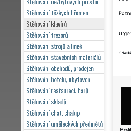
Stěhování ne/bytových prostor
Stěhování těžkých břemen
Pozn
Stěhování klavírů
Stěhování trezorů
Urgen
Stěhování strojů a linek
Odeslá
Stěhování stavebních materiálů
Stěhování obchodů, prodejen
Stěhování hotelů, ubytoven
Stěhování restaurací, barů
Stěhování skladů
Stěhování chat, chalup
Stěhování uměleckých předmětů
Myslít