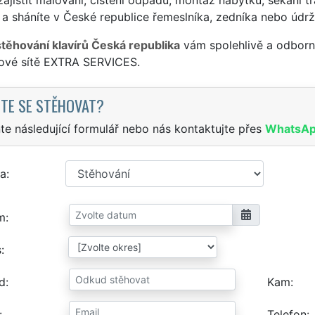
a sháníte v České republice řemeslníka, zedníka nebo údr
stěhování klavírů Česká republika
vám spolehlivě a odborně
sové sítě EXTRA SERVICES.
TE SE STĚHOVAT?
te následující formulář nebo nás kontaktujte přes
WhatsA
a
m
s
d
Kam
Telefon