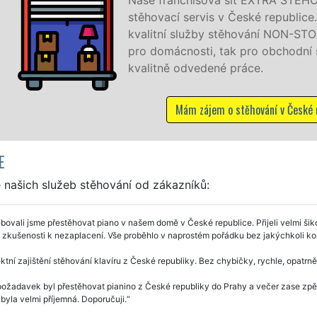
stěhovací servis v České republice
kvalitní služby stěhování NON-STOP
pro domácnosti, tak pro obchodní s
kvalitně odvedené práce.
Mám zájem o stěhování v České 
E
 našich služeb stěhování od zákazníků:
bovali jsme přestěhovat piano v našem domě v České republice. Přijeli velmi šik
 zkušenosti k nezaplacení. Vše proběhlo v naprostém pořádku bez jakýchkoli k
ktní zajištění stěhování klavíru z České republiky. Bez chybičky, rychle, opatrně
ožadavek byl přestěhovat pianino z České republiky do Prahy a večer zase zpět.
 byla velmi příjemná. Doporučuji.