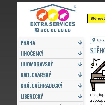
Stěhová
800 66 88 88
PRAHA
Extra
STĚHO
JIHOČESKÝ
JIHOMORAVSKÝ
KARLOVARSKÝ
KRÁLOVÉHRADECKÝ
LIBERECKÝ
ohledupl
zabezpe