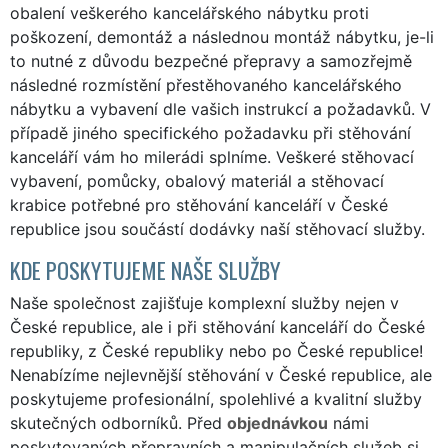
obalení veškerého kancelářského nábytku proti
poškození, demontáž a následnou montáž nábytku, je-li
to nutné z důvodu bezpečné přepravy a samozřejmě
následné rozmístění přestěhovaného kancelářského
nábytku a vybavení dle vašich instrukcí a požadavků. V
případě jiného specifického požadavku při stěhování
kanceláří vám ho milerádi splníme. Veškeré stěhovací
vybavení, pomůcky, obalový materiál a stěhovací
krabice potřebné pro stěhování kanceláří v České
republice jsou součástí dodávky naší stěhovací služby.
KDE POSKYTUJEME NAŠE SLUŽBY
Naše společnost zajišťuje komplexní služby nejen v
České republice, ale i při stěhování kanceláří do České
republiky, z České republiky nebo po České republice!
Nenabízíme nejlevnější stěhování v České republice, ale
poskytujeme profesionální, spolehlivé a kvalitní služby
skutečných odborníků. Před
objednávkou
námi
poskytovaných přepravních a manipulačních služeb si