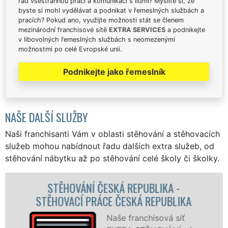
rád všestrannou práci a komunikaci s lidmi? Myslíte si, že
byste si mohl vydělávat a podnikat v řemeslných službách a
pracích? Pokud ano, využijte možnosti stát se členem
mezinárodní franchisové sítě
EXTRA SERVICES
a podnikejte
v libovolných řemeslných službách s neomezenými
možnostmi po celé Evropské unii.
Podnikejte jako řemeslník
NAŠE DALŠÍ SLUŽBY
Naši franchisanti Vám v oblasti stěhování a stěhovacích
služeb mohou nabídnout řadu dalších extra služeb, od
stěhování nábytku až po stěhování celé školy či školky.
STĚHOVACÍ SLUŽBA ČESKÁ REPUBLIKA -
STĚHOVACÍ FIRMA ČESKÁ REPUBLIKA
Poskytujeme