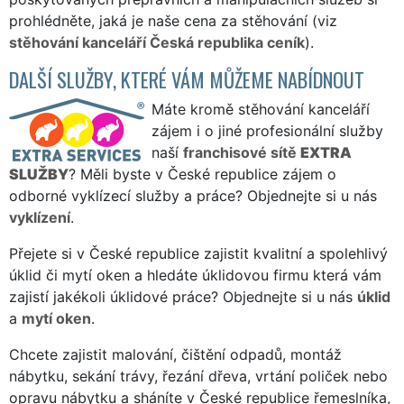
prohlédněte, jaká je naše cena za stěhování (viz
stěhování kanceláří Česká republika ceník
).
DALŠÍ SLUŽBY, KTERÉ VÁM MŮŽEME NABÍDNOUT
Máte kromě stěhování kanceláří
zájem i o jiné profesionální služby
naší
franchisové sítě
EXTRA
SLUŽBY
? Měli byste v České republice zájem o
odborné vyklízecí služby a práce? Objednejte si u nás
vyklízení
.
Přejete si v České republice zajistit kvalitní a spolehlivý
úklid či mytí oken a hledáte úklidovou firmu která vám
zajistí jakékoli úklidové práce? Objednejte si u nás
úklid
a
mytí oken
.
Chcete zajistit malování, čištění odpadů, montáž
nábytku, sekání trávy, řezání dřeva, vrtání poliček nebo
opravu nábytku a sháníte v České republice řemeslníka,