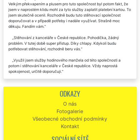
Velkým překvapením a plusem pro tuto společnost byl potom fakt, že
jsem v naprostém klidu mohl za tyto služby zaplatit platební kartou. To
jsem skutečně ocenil. Rozhodně budu tuto stěhovací společnost
doporučovat a v případě potřeby i nadále využívat. Strašně moc
děkuju. Fandím vám.
Stěhování z kanceláře v České republice. Pohodička, žádný
problém. V tutej době super přístup. Díky chlapy. Kdykoli budu
potřebovat stěhování, rozhodně beru vás.
Využil jsem služby hodinového manžela od této společnosti a
potom i stěhování kanceláře v České republice. Vždy naprostá
spokojenost, určitě doporučuji.
Od této společnosti jsem si objednala stěhování kanceláře v České
republice. Přijeli ještě před domluveným termínem, krásně barevně a
ODKAZY
čistě oblečení. Vše co jsme si ujednali přesně platilo, a to jak
odhadovaná doba stěhování kanceláře, tak i cena. Za mě jednička s
O nás
hvězdičkou, doporučuji.
Fotogalerie
Naprostá spokojenost se stěhováním kanceláře v České republice,
Všeobecné obchodní podmínky
děkuju moc...
Kontakt
Na doporučení jsme využili tuto stěhovací firmu na stěhování
SOCIÁLNÍ SÍTĚ
našich kanceláří v České republice a byli jsme maximálně spokojeni.