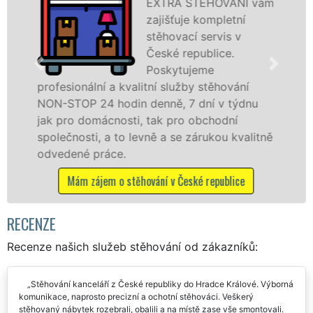
stěhovací služby v
České republice na
špičkové úrovni se
speciální stěhovací
technikou. Tyto
služby zajišťujeme domácnostem i firmám v
celém okresu Česká republika se zárukou
kvality franchisové sítě EXTRA STĚHOVÁNÍ.
Nabízíme stěhovací služby NON-STOP
včetně víkendů a svátků bez příplatků.
Mám zájem o stěhovací služby v České republice
RECENZE
Recenze našich služeb stěhování od zákazníků:
Stěhování kanceláří z České republiky do Hradce Králové. Výborná
komunikace, naprosto precizní a ochotní stěhováci. Veškerý
stěhovaný nábytek rozebrali, obalili a na místě zase vše smontovali.