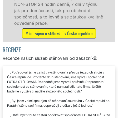
celém okresu Česká republika se zárukou
kvality franchisové sítě EXTRA STĚHOVÁNÍ.
ně
Nabízíme stěhovací služby NON-STOP
včetně víkendů a svátků bez příplatků.
Mám zájem o stěhovací služby v České republice
RECENZE
Recenze našich služeb stěhování od zákazníků:
Potřebovali jsme zajistit vystěhování a převoz řezacích strojů v
České republice. Pro tento druh stěhování jsme vybrali společnost
EXTRA STĚHOVÁNÍ. Rozhodně jsme vybrali správně. Stoprocentní
spokojenost se stěhováním, které nám zajistila tato firma. Určitě
budeme využívat i nadále služeb této společnosti.
Byl jsem velmi spokojen při stěhovaní soustruhu v České republice.
Parádní stěhovací firma, doporučuji a děkuju ještě jednou.
Chtěl bych touto cestou poděkovat společnosti EXTRA SLUŽBY za