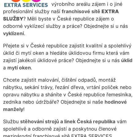
výrobního areálu zájem i o jiné
profesionální služby naší
franchisové sítě
EXTRA
SLUŽBY
? Měli byste v České republice zájem o
odborné vyklízecí služby a práce? Objednejte si u nás
vyklízení
.
Přejete si v České republice zajistit kvalitní a spolehlivý
úklid či mytí oken a hledáte úklidovou firmu která vám
zajistí jakékoli úklidové práce? Objednejte si u nás
úklid
a
mytí oken
.
Chcete zajistit malování, čištění odpadů, montáž
nábytku, sekání trávy, řezání dřeva, vrtání poliček nebo
opravu nábytku a sháníte v České republice řemeslníka,
zedníka nebo údržbáře? Objednejte si naše
hodinové
manžely
!
Službu
stěhování strojů a linek Česká republika
vám
spolehlivě a odborně zajistí a poskytnou členové
mezinárodní franchisové sítě EXTRA SERVICES.