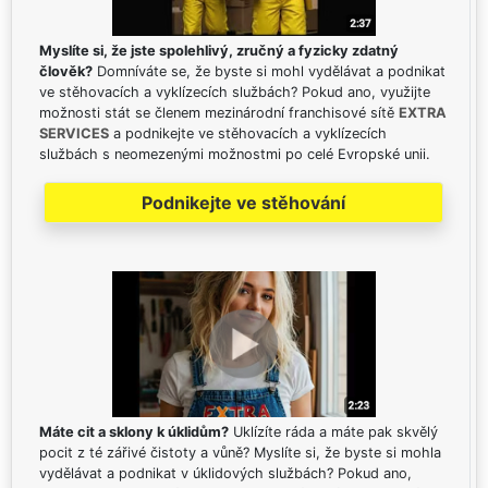
Myslíte si, že jste spolehlivý, zručný a fyzicky zdatný
člověk?
Domníváte se, že byste si mohl vydělávat a podnikat
ve stěhovacích a vyklízecích službách? Pokud ano, využijte
možnosti stát se členem mezinárodní franchisové sítě
EXTRA
SERVICES
a podnikejte ve stěhovacích a vyklízecích
službách s neomezenými možnostmi po celé Evropské unii.
Podnikejte ve stěhování
Máte cit a sklony k úklidům?
Uklízíte ráda a máte pak skvělý
pocit z té zářivé čistoty a vůně? Myslíte si, že byste si mohla
vydělávat a podnikat v úklidových službách? Pokud ano,