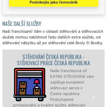
Podnikejte jako řemeslník
NAŠE DALŠÍ SLUŽBY
Naši franchisanti Vám v oblasti stěhování a stěhovacích
služeb mohou nabídnout řadu dalších extra služeb, od
stěhování nábytku až po stěhování celé školy či školky.
STĚHOVACÍ SLUŽBA ČESKÁ REPUBLIKA -
STĚHOVACÍ FIRMA ČESKÁ REPUBLIKA
Poskytujeme
ám
stěhovací služby v
České republice na
špičkové úrovni se
speciální stěhovací
technikou. Tyto
služby zajišťujeme domácnostem i firmám v