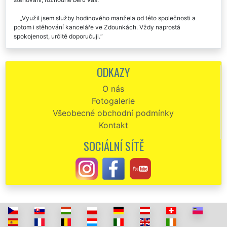
Využil jsem služby hodinového manžela od této společnosti a
potom i stěhování kanceláře ve Zdounkách. Vždy naprostá
spokojenost, určitě doporučuji.
Od této společnosti jsem si objednala stěhování kanceláře ve
Zdounkách. Přijeli ještě před domluveným termínem, krásně barevně a
ODKAZY
čistě oblečení. Vše co jsme si ujednali přesně platilo, a to jak
odhadovaná doba stěhování kanceláře, tak i cena. Za mě jednička s
O nás
hvězdičkou, doporučuji.
Fotogalerie
Naprostá spokojenost se stěhováním kanceláře ve Zdounkách,
Všeobecné obchodní podmínky
děkuju moc...
Kontakt
Na doporučení jsme využili tuto stěhovací firmu na stěhování
SOCIÁLNÍ SÍTĚ
našich kanceláří ve Zdounkách a byli jsme maximálně spokojeni. Moc
děkujeme stěhovákům za ochotu a trpělivost.
Jsem opravdu velmi spokojen. Stěhování kanceláře ve Zdounkách
proběhlo v pořádku a bez jediného problému.