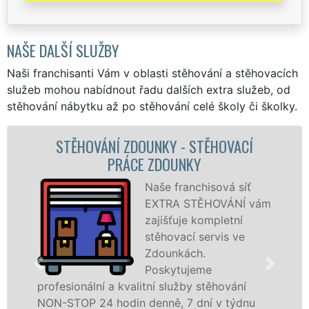
NAŠE DALŠÍ SLUŽBY
Naši franchisanti Vám v oblasti stěhování a stěhovacích
služeb mohou nabídnout řadu dalších extra služeb, od
stěhování nábytku až po stěhování celé školy či školky.
Í
STĚHOVACÍ SLUŽBA ZDOUNKY -
STĚHOVACÍ FIRMA ZDOUNKY
ť
Poskytujeme
 vám
stěhovací služby 
Zdounkách na
špičkové úrovni s
speciální stěhovac
technikou. Tyto
služby zajišťujeme domácnostem i firmám 
nu
celém okresu Kroměříž se zárukou kvality