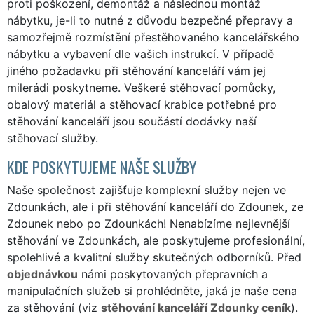
proti poškození, demontáž a následnou montáž
nábytku, je-li to nutné z důvodu bezpečné přepravy a
samozřejmě rozmístění přestěhovaného kancelářského
nábytku a vybavení dle vašich instrukcí. V případě
jiného požadavku při stěhování kanceláří vám jej
milerádi poskytneme. Veškeré stěhovací pomůcky,
obalový materiál a stěhovací krabice potřebné pro
stěhování kanceláří jsou součástí dodávky naší
stěhovací služby.
KDE POSKYTUJEME NAŠE SLUŽBY
Naše společnost zajišťuje komplexní služby nejen ve
Zdounkách, ale i při stěhování kanceláří do Zdounek, ze
Zdounek nebo po Zdounkách! Nenabízíme nejlevnější
stěhování ve Zdounkách, ale poskytujeme profesionální,
spolehlivé a kvalitní služby skutečných odborníků. Před
objednávkou
námi poskytovaných přepravních a
manipulačních služeb si prohlédněte, jaká je naše cena
za stěhování (viz
stěhování kanceláří Zdounky ceník
).