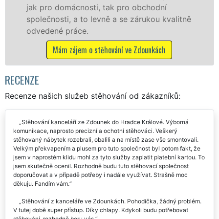
franchisové sítě EXTRA STĚHOVÁNÍ.
litně
Nabízíme stěhovací služby NON-STOP
včetně víkendů a svátků bez příplatků.
Mám zájem o stěhovací služby ve Zdounkách
RECENZE
Recenze našich služeb stěhování od zákazníků:
Stěhování kanceláří ze Zdounek do Hradce Králové. Výborná
komunikace, naprosto precizní a ochotní stěhováci. Veškerý
stěhovaný nábytek rozebrali, obalili a na místě zase vše smontovali.
Velkým překvapením a plusem pro tuto společnost byl potom fakt, že
jsem v naprostém klidu mohl za tyto služby zaplatit platební kartou. To
jsem skutečně ocenil. Rozhodně budu tuto stěhovací společnost
doporučovat a v případě potřeby i nadále využívat. Strašně moc
děkuju. Fandím vám.
Stěhování z kanceláře ve Zdounkách. Pohodička, žádný problém.
V tutej době super přístup. Díky chlapy. Kdykoli budu potřebovat
stěhování, rozhodně beru vás.