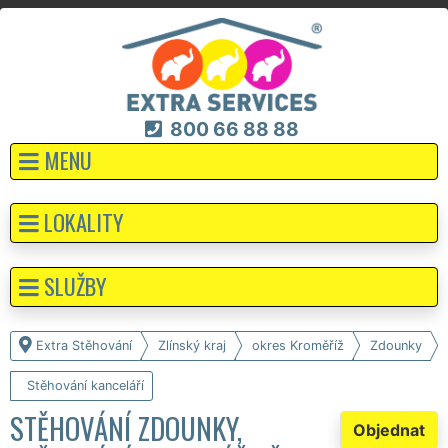
800 66 88 88
MENU
LOKALITY
SLUŽBY
Extra Stěhování
Zlínský kraj
okres Kroměříž
Zdounky
Stěhování kanceláří
STĚHOVÁNÍ ZDOUNKY,
Objednat