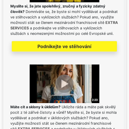
Myslíte si, že jste spolehlivý, zručný a fyzicky zdatný
člověk?
Domníváte se, že byste si mohl vydělávat a podnikat
ve stěhovacích a vyklízecích službách? Pokud ano, využijte
možnosti stát se členem mezinárodní franchisové sítě
EXTRA
SERVICES
a podnikejte ve stěhovacích a vyklízecích
službách s neomezenými možnostmi po celé Evropské unii.
Podnikejte ve stěhování
Máte cit a sklony k úklidům?
Uklízíte ráda a máte pak skvělý
pocit z té zářivé čistoty a vůně? Myslíte si, že byste si mohla
vydělávat a podnikat v úklidových službách? Pokud ano,
využijte možnosti stát se členem mezinárodní franchisové
sítě
EXTRA SERVICES
a podnikejte v úklidových službách s