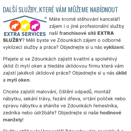
DALŠÍ SLUŽBY, KTERÉ VÁM MŮŽEME NABÍDNOUT
Máte kromě stěhování kanceláří
zájem i o jiné profesionální služby
naší
franchisové sítě
EXTRA
SLUŽBY
? Měli byste ve Zdounkách zájem o odborné
vyklízecí služby a práce? Objednejte si u nás
vyklízení
.
Přejete si ve Zdounkách zajistit kvalitní a spolehlivý
úklid či mytí oken a hledáte úklidovou firmu která vám
zajistí jakékoli úklidové práce? Objednejte si u nás
úklid
a
mytí oken
.
Chcete zajistit malování, čištění odpadů, montáž
nábytku, sekání trávy, řezání dřeva, vrtání poliček nebo
opravu nábytku a sháníte ve Zdounkách řemeslníka,
zedníka nebo údržbáře? Objednejte si naše
hodinové
manžely
!