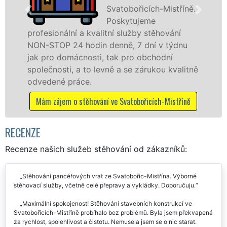
-Mistříně.
špičkové úr
speciální st
ěhování
technikou. Tyto služby zajišťujeme
 v týdnu
domácnostem i firmám v celém okre
odní
Hodonín se zárukou kvality franchiso
ou kvalitně
EXTRA STĚHOVÁNÍ. Nabízíme stěhov
služby NON-STOP včetně víkendů a 
bez příplatků.
ch-Mistříně
Mám zájem o stěhovací služby ve Svatobo
Mistříně
RECENZE
Recenze našich služeb stěhování od zákazníků:
Stěhování pancéřových vrat ze Svatobořic-Mistřína. Výborné
stěhovací služby, včetně celé přepravy a vykládky. Doporučuju.