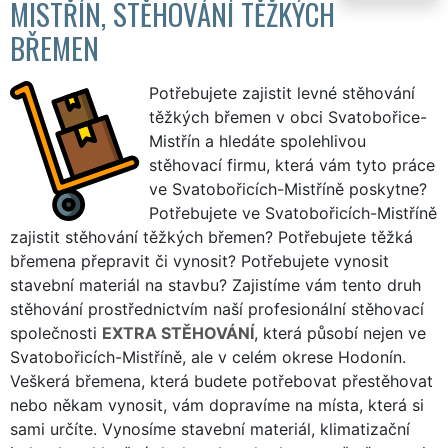
MISTŘÍN, STĚHOVÁNÍ TĚŽKÝCH
BŘEMEN
Potřebujete zajistit levné stěhování
těžkých břemen v obci Svatobořice-
Mistřín a hledáte spolehlivou
stěhovací firmu, která vám tyto práce
ve Svatobořicích-Mistříně poskytne?
Potřebujete ve Svatobořicích-Mistříně
zajistit stěhování těžkých břemen? Potřebujete těžká
břemena přepravit či vynosit? Potřebujete vynosit
stavební materiál na stavbu? Zajistíme vám tento druh
stěhování prostřednictvím naší profesionální stěhovací
společnosti
EXTRA STĚHOVÁNÍ
, která působí nejen ve
Svatobořicích-Mistříně, ale v celém okrese Hodonín.
Veškerá břemena, která budete potřebovat přestěhovat
nebo někam vynosit, vám dopravíme na místa, která si
sami určíte. Vynosíme stavební materiál, klimatizační