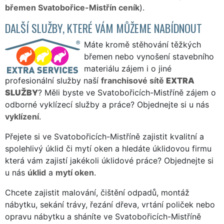
břemen Svatobořice-Mistřín ceník
).
DALŠÍ SLUŽBY, KTERÉ VÁM MŮŽEME NABÍDNOUT
Máte kromě stěhování těžkých
břemen nebo vynošení stavebního
materiálu zájem i o jiné
profesionální služby naší
franchisové sítě
EXTRA
SLUŽBY
? Měli byste ve Svatobořicích-Mistříně zájem o
odborné vyklízecí služby a práce? Objednejte si u nás
vyklízení
.
Přejete si ve Svatobořicích-Mistříně zajistit kvalitní a
spolehlivý úklid či mytí oken a hledáte úklidovou firmu
která vám zajistí jakékoli úklidové práce? Objednejte si
u nás
úklid
a
mytí oken
.
Chcete zajistit malování, čištění odpadů, montáž
nábytku, sekání trávy, řezání dřeva, vrtání poliček nebo
opravu nábytku a sháníte ve Svatobořicích-Mistříně