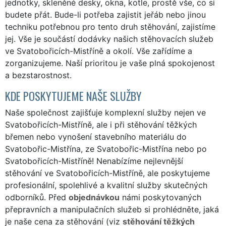
jednotky, skleněné desky, okna, kotle, prostě vše, co si
budete přát. Bude-li potřeba zajistit jeřáb nebo jinou
techniku potřebnou pro tento druh stěhování, zajistíme
jej. Vše je součástí dodávky našich stěhovacích služeb
ve Svatobořicích-Mistříně a okolí. Vše zařídíme a
zorganizujeme. Naší prioritou je vaše plná spokojenost
a bezstarostnost.
KDE POSKYTUJEME NAŠE SLUŽBY
Naše společnost zajišťuje komplexní služby nejen ve
Svatobořicích-Mistříně, ale i při stěhování těžkých
břemen nebo vynošení stavebního materiálu do
Svatobořic-Mistřína, ze Svatobořic-Mistřína nebo po
Svatobořicích-Mistříně! Nenabízíme nejlevnější
stěhování ve Svatobořicích-Mistříně, ale poskytujeme
profesionální, spolehlivé a kvalitní služby skutečných
odborníků. Před
objednávkou
námi poskytovaných
přepravních a manipulačních služeb si prohlédněte, jaká
je naše cena za stěhování (viz
stěhování těžkých