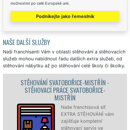
možnostmi po celé Evropské unii.
Podnikejte jako řemeslník
NAŠE DALŠÍ SLUŽBY
Naši franchisanti Vám v oblasti stěhování a stěhovacích
služeb mohou nabídnout řadu dalších extra služeb, od
stěhování nábytku až po stěhování celé školy či školky.
STŘÍN -
STĚHOVACÍ SLUŽBA SVATOBOŘ
OŘICE-
MISTŘÍN - STĚHOVACÍ FIR
SVATOBOŘICE-MISTŘÍN
ová síť
Poskytujem
OVÁNÍ vám
stěhovací s
pletní
Svatobořicí
vis ve
Mistříně na