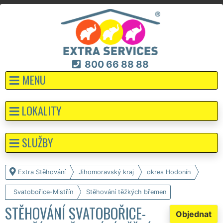
800 66 88 88
MENU
LOKALITY
SLUŽBY
Extra Stěhování
Jihomoravský kraj
okres Hodonín
Svatobořice-Mistřín
Stěhování těžkých břemen
STĚHOVÁNÍ SVATOBOŘICE-
Objednat