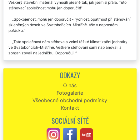
Maximální spokojenost! Stěhování stavebních konstrukcí ve
Svatobořicích-Mistříně probíhalo bez problémů. Byla jsem překvapená
za rychlost, spolehlivost a čistotu. Nemusela jsem se o nic starat.
Veškerý stavební materiál vynosili přesně tak, jak jsem si přála. Tuto
stěhovací společnost mohu jen doporučit!
Spokojenost, mohu jen doporučit - rychlost, opatrnost při stěhování
skleněných desek ve Svatobořicích-Mistříně. Vše v naprostém
pořádku.
Tato společnost nám stěhovala velmi těžké klimatizační jednotky
ve Svatobořicích-Mistříně. Veškeré stěhování sami naplánovali a
zorganizovali na jedničku. Doporučuji.
Využili jsme tuto společnost na stěhování lisů ve Svatobořicích-
Mistříně. Dodali veškeré technické vybavení, sami vytvořili specifické
ODKAZY
dřevěné kostry. Byla radost s nimi spolupracovat. Doporučujeme, moc
chválíme.
O nás
Fotogalerie
Všeobecné obchodní podmínky
Kontakt
SOCIÁLNÍ SÍTĚ