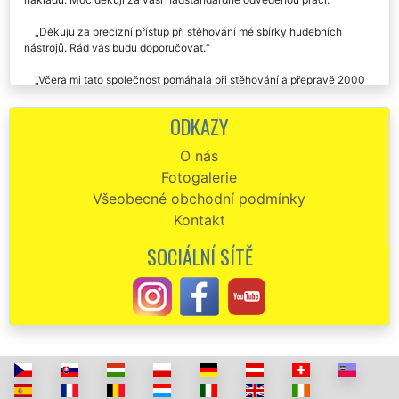
Děkuju za precizní přístup při stěhování mé sbírky hudebních
nástrojů. Rád vás budu doporučovat.
Včera mi tato společnost pomáhala při stěhování a přepravě 2000
kusů leteckých modelů z Chotěšova. Chtěl by jsem poděkovat za
opatrnost a šetrnost, kterou mi chlapi z této stěhovací firmy věnovali.
ODKAZY
Vše jsme přepravili v naprostém pořádku aniž by se některý z modelů
poničil. Doporučuji služeb těchto pánů, jsou to mistři ve svém oboru.
O nás
Fotogalerie
Všeobecné obchodní podmínky
Kontakt
SOCIÁLNÍ SÍTĚ