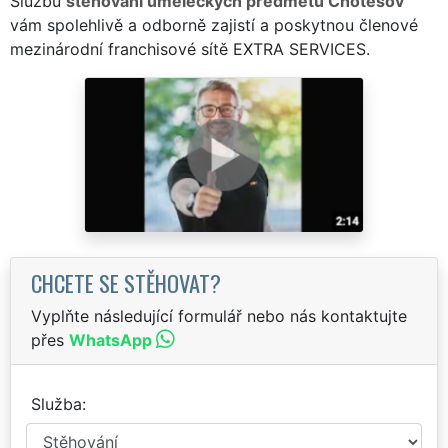
Službu
stěhování uměleckých předmětů Chotěšov
vám spolehlivě a odborně zajistí a poskytnou členové
mezinárodní franchisové sítě EXTRA SERVICES.
CHCETE SE STĚHOVAT?
Vyplňte následující formulář nebo nás kontaktujte
přes
WhatsApp
Služba