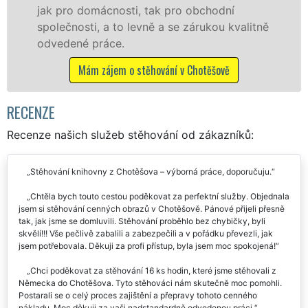
franchisové sítě EXTRA STĚHOVÁNÍ.
litně
Nabízíme stěhovací služby NON-STOP
včetně víkendů a svátků bez příplatků.
Mám zájem o stěhovací služby v Chotěšově
RECENZE
Recenze našich služeb stěhování od zákazníků:
Stěhování knihovny z Chotěšova – výborná práce, doporučuju.
Chtěla bych touto cestou poděkovat za perfektní služby. Objednala
jsem si stěhování cenných obrazů v Chotěšově. Pánové přijeli přesně
tak, jak jsme se domluvili. Stěhování proběhlo bez chybičky, byli
skvělí!!! Vše pečlivě zabalili a zabezpečili a v pořádku převezli, jak
jsem potřebovala. Děkuji za profi přístup, byla jsem moc spokojená!
Chci poděkovat za stěhování 16 ks hodin, které jsme stěhovali z
Německa do Chotěšova. Tyto stěhováci nám skutečně moc pomohli.
Postarali se o celý proces zajištění a přepravy tohoto cenného
nákladu. Moc děkuji za vaši nadstandardně odvedenou práci.