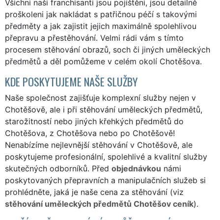
Všichni naši franchisanti jsou pojištěni, jsou detailně
proškoleni jak nakládat s patřičnou péčí s takovými
předměty a jak zajistit jejich maximálně spolehlivou
přepravu a přestěhování. Velmi rádi vám s tímto
procesem stěhování obrazů, soch či jiných uměleckých
předmětů a děl pomůžeme v celém okolí Chotěšova.
KDE POSKYTUJEME NAŠE SLUŽBY
Naše společnost zajišťuje komplexní služby nejen v
Chotěšově, ale i při stěhování uměleckých předmětů,
starožitností nebo jiných křehkých předmětů do
Chotěšova, z Chotěšova nebo po Chotěšově!
Nenabízíme nejlevnější stěhování v Chotěšově, ale
poskytujeme profesionální, spolehlivé a kvalitní služby
skutečných odborníků. Před
objednávkou
námi
poskytovaných přepravních a manipulačních služeb si
prohlédněte, jaká je naše cena za stěhování (viz
stěhování uměleckých předmětů Chotěšov ceník
).