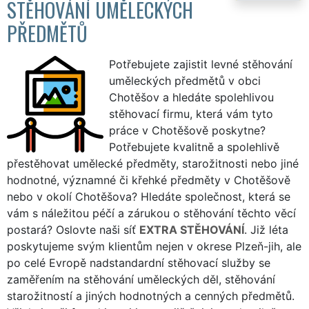
STĚHOVÁNÍ UMĚLECKÝCH
PŘEDMĚTŮ
Potřebujete zajistit levné stěhování
uměleckých předmětů v obci
Chotěšov a hledáte spolehlivou
stěhovací firmu, která vám tyto
práce v Chotěšově poskytne?
Potřebujete kvalitně a spolehlivě
přestěhovat umělecké předměty, starožitnosti nebo jiné
hodnotné, významné či křehké předměty v Chotěšově
nebo v okolí Chotěšova? Hledáte společnost, která se
vám s náležitou péčí a zárukou o stěhování těchto věcí
postará? Oslovte naši síť
EXTRA STĚHOVÁNÍ
. Již léta
poskytujeme svým klientům nejen v okrese Plzeň-jih, ale
po celé Evropě nadstandardní stěhovací služby se
zaměřením na stěhování uměleckých děl, stěhování
starožitností a jiných hodnotných a cenných předmětů.