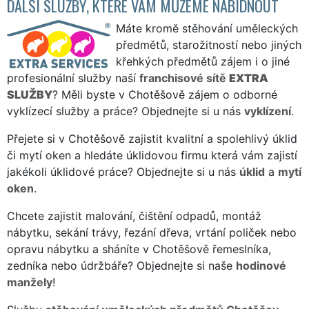
DALŠÍ SLUŽBY, KTERÉ VÁM MŮŽEME NABÍDNOUT
Máte kromě stěhování uměleckých
předmětů, starožitností nebo jiných
křehkých předmětů zájem i o jiné
profesionální služby naší
franchisové sítě
EXTRA
SLUŽBY
? Měli byste v Chotěšově zájem o odborné
vyklízecí služby a práce? Objednejte si u nás
vyklízení
.
Přejete si v Chotěšově zajistit kvalitní a spolehlivý úklid
či mytí oken a hledáte úklidovou firmu která vám zajistí
jakékoli úklidové práce? Objednejte si u nás
úklid
a
mytí
oken
.
Chcete zajistit malování, čištění odpadů, montáž
nábytku, sekání trávy, řezání dřeva, vrtání poliček nebo
opravu nábytku a sháníte v Chotěšově řemeslníka,
zedníka nebo údržbáře? Objednejte si naše
hodinové
manžely
!