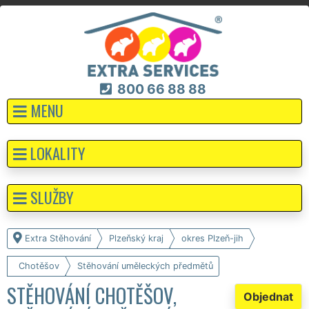
800 66 88 88
MENU
LOKALITY
SLUŽBY
Extra Stěhování
Plzeňský kraj
okres Plzeň-jih
Chotěšov
Stěhování uměleckých předmětů
STĚHOVÁNÍ CHOTĚŠOV,
Objednat