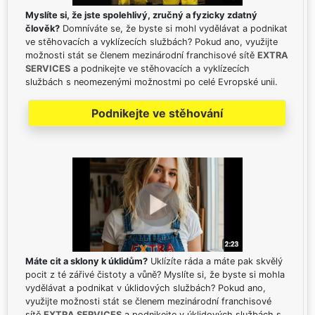
Myslíte si, že jste spolehlivý, zručný a fyzicky zdatný
člověk?
Domníváte se, že byste si mohl vydělávat a podnikat
ve stěhovacích a vyklízecích službách? Pokud ano, využijte
možnosti stát se členem mezinárodní franchisové sítě
EXTRA
SERVICES
a podnikejte ve stěhovacích a vyklízecích
službách s neomezenými možnostmi po celé Evropské unii.
Podnikejte ve stěhování
Máte cit a sklony k úklidům?
Uklízíte ráda a máte pak skvělý
pocit z té zářivé čistoty a vůně? Myslíte si, že byste si mohla
vydělávat a podnikat v úklidových službách? Pokud ano,
využijte možnosti stát se členem mezinárodní franchisové
sítě
EXTRA SERVICES
a podnikejte v úklidových službách s