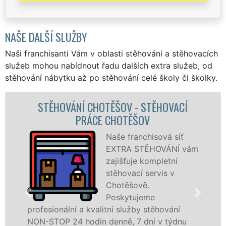
NAŠE DALŠÍ SLUŽBY
Naši franchisanti Vám v oblasti stěhování a stěhovacích
služeb mohou nabídnout řadu dalších extra služeb, od
stěhování nábytku až po stěhování celé školy či školky.
CÍ
STĚHOVACÍ SLUŽBA CHOTĚŠOV -
STĚHOVACÍ FIRMA CHOTĚŠOV
ť
Poskytujeme
 vám
stěhovací služby 
Chotěšově na
špičkové úrovni s
speciální stěhovac
technikou. Tyto
služby zajišťujeme domácnostem i firmám 
nu
celém okresu Plzeň-jih se zárukou kvality