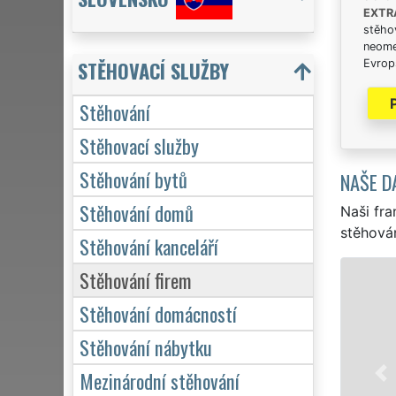
EXTR
stěhov
neome
STĚHOVACÍ SLUŽBY
Evrops
Stěhování
Stěhovací služby
Stěhování bytů
NAŠE D
Stěhování domů
Naši fra
stěhován
Stěhování kanceláří
Stěhování firem
Stěhování domácností
Na
st
Stěhování nábytku
st
Mezinárodní stěhování
do