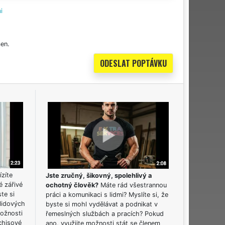
i
en.
ízíte
Jste zručný, šikovný, spolehlivý a
é zářivé
ochotný člověk?
Máte rád všestrannou
ste si
práci a komunikaci s lidmi? Myslíte si, že
lidových
byste si mohl vydělávat a podnikat v
možnosti
řemeslných službách a pracích? Pokud
chisové
ano, využijte možnosti stát se členem