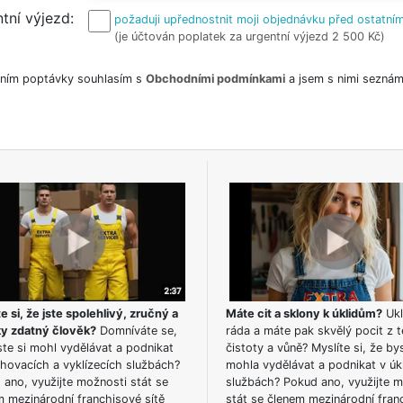
tní výjezd
požaduji upřednostnit moji objednávku před ostatním
(je účtován poplatek za urgentní výjezd 2 500 Kč)
ním poptávky souhlasím s
Obchodními podmínkami
a jsem s nimi seznám
e si, že jste spolehlivý, zručný a
Máte cit a sklony k úklidům?
Ukl
ky zdatný člověk?
Domníváte se,
ráda a máte pak skvělý pocit z t
te si mohl vydělávat a podnikat
čistoty a vůně? Myslíte si, že by
hovacích a vyklízecích službách?
mohla vydělávat a podnikat v úk
ano, využijte možnosti stát se
službách? Pokud ano, využijte 
m mezinárodní franchisové sítě
stát se členem mezinárodní fran