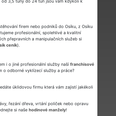
y od 3,5 tuny do 24 tun jsou vám kdykoli k
 stěhování firem nebo podniků do Osíku, z Osíku
ujeme profesionální, spolehlivé a kvalitní
h přepravních a manipulačních služeb si
sík ceník
).
 i o jiné profesionální služby naší
franchisové
m o odborné vyklízecí služby a práce?
hledáte úklidovou firmu která vám zajistí jakékoli
ávy, řezání dřeva, vrtání poliček nebo opravu
ednejte si naše
hodinové manžely
!