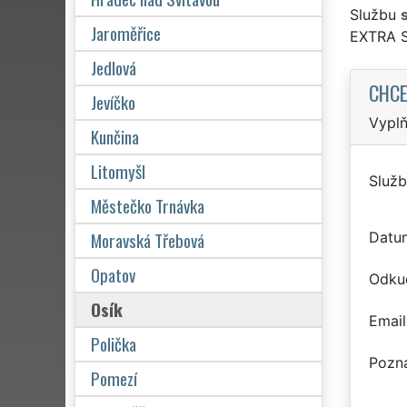
Službu
Jaroměřice
EXTRA 
Jedlová
CHCE
Jevíčko
Vyplň
Kunčina
Litomyšl
Služb
Městečko Trnávka
Moravská Třebová
Datu
Opatov
Odku
Osík
Email
Polička
Pozn
Pomezí