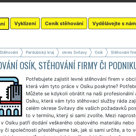
Vyklízení
Ceník stěhování
Vydělávejte s nám
ní
 Stěhování
Pardubický kraj
okres Svitavy
Osík
Stěhování fir
VÁNÍ OSÍK, STĚHOVÁNÍ FIRMY ČI PODNIK
Potřebujete zajistit levné stěhování firem v obc
která vám tyto práce v Osíku poskytne? Potřebuj
Můžete se kdykoli obrátit na naši profesionální
Osíku, která vám tyto stěhovací služby ráda zaji
celém okrese Svitavy dle vašich požadavků posk
to v termínu, který si sami zvolíte. Mezi naprost
 v Osíku patří dodání veškerého obalového materiálu nebo 
my či společnosti přestěhujeme tak, jak si sami určíte, a t