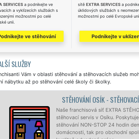
A SERVICES
a podnikejte ve
sítě
EXTRA SERVICES
a podnike
acích a vyklízecích službách s
úklidových službách s neomeze
zenými možnostmi po celé
možnostmi po celé Evropské uni
ké unii.
Podnikejte ve stěhování
Podnikejte v uklízen
ALŠÍ SLUŽBY
nchisanti Vám v oblasti stěhování a stěhovacích služeb mo
í nábytku až po stěhování celé školy či školky.
STĚHOVÁNÍ OSÍK - STĚHOVACÍ PRÁCE OSÍK
še franchisová síť EXTRA STĚHOVÁNÍ vám zajišťuje komple
ěhovací servis v Osíku. Poskytujeme profesionální a kvalitní
ěhování NON-STOP 24 hodin denně, 7 dní v týdnu jak pro
mácnosti, tak pro obchodní společnosti, a to levně a se zá