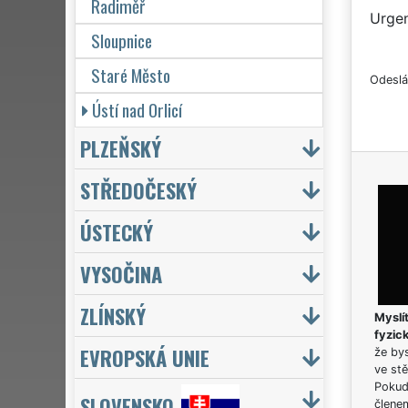
Radiměř
Urgen
Sloupnice
Staré Město
Odeslá
Ústí nad Orlicí
PLZEŇSKÝ
STŘEDOČESKÝ
ÚSTECKÝ
VYSOČINA
ZLÍNSKÝ
Myslít
fyzic
EVROPSKÁ UNIE
že bys
ve stě
Pokud 
SLOVENSKO
člene