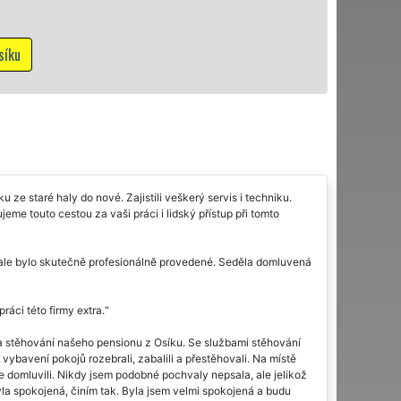
N
 ze staré haly do nové. Zajistili veškerý servis i techniku.
eme touto cestou za vaši práci i lidský přístup při tomto
í, ale bylo skutečně profesionálně provedené. Seděla domluvená
áci této firmy extra.
 stěhování našeho pensionu z Osíku. Se službami stěhování
vybavení pokojů rozebrali, zabalili a přestěhovali. Na místě
 se domluvili. Nikdy jsem podobné pochvaly nepsala, ale jelikož
yla spokojená, činím tak. Byla jsem velmi spokojená a budu