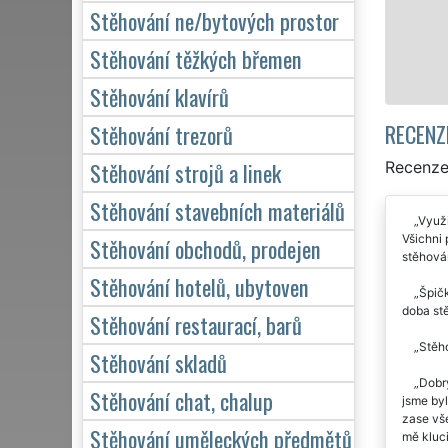
kv
Stěhování ne/bytových prostor
Stěhování těžkých břemen
Stěhování klavírů
RECENZ
Stěhování trezorů
Stěhování strojů a linek
Recenze
Stěhování stavebních materiálů
Využi
Všichni 
Stěhování obchodů, prodejen
stěhován
Stěhování hotelů, ubytoven
Špičk
doba stě
Stěhování restaurací, barů
Stěho
Stěhování skladů
Dobr
Stěhování chat, chalup
jsme byl
zase vše
Stěhování uměleckých předmětů
mě kluci