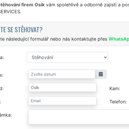
stěhování firem Osík
vám spolehlivě a odborně zajistí a po
SERVICES.
TE SE STĚHOVAT?
te následující formulář nebo nás kontaktujte přes
WhatsA
a
m
d
Kam
Telefon
ámka