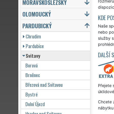
MORAVSKOSLEZSKÝ
rozměrů,
dispozic
OLOMOUCKÝ
KDE PO
PARDUBICKÝ
Naše spo
nebo po 
Chrudim
služby 
prohlédn
Pardubice
DALŠÍ 
Svitavy
Borová
Brněnec
Březová nad Svitavou
Přejete 
úklidové
Bystré
Chcete z
Dolní Újezd
nábytku 
Hradec nad Svitavou