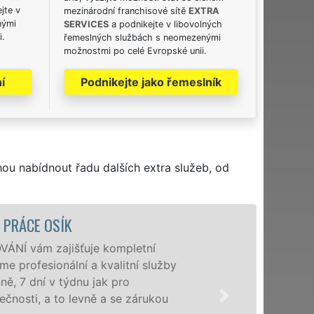
jte v
mezinárodní franchisové sítě
EXTRA
nými
SERVICES
a podnikejte v libovolných
i.
řemeslných službách s neomezenými
možnostmi po celé Evropské unii.
í
Podnikejte jako řemeslník
hou nabídnout řadu dalších extra služeb, od
STĚHOV
tní
P
 služby
s
d
rukou
f