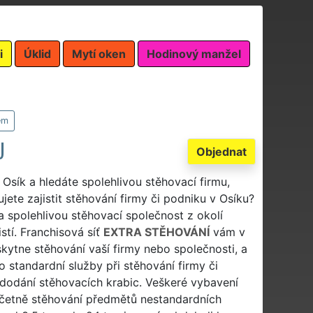
i
Úklid
Mytí oken
Hodinový manžel
em
U
Objednat
i Osík a hledáte spolehlivou stěhovací firmu,
ete zajistit stěhování firmy či podniku v Osíku?
 a spolehlivou stěhovací společnost z okolí
stí. Franchisová síť
EXTRA STĚHOVÁNÍ
vám v
ytne stěhování vaší firmy nebo společnosti, a
o standardní služby při stěhování firmy či
dodání stěhovacích krabic. Veškeré vybavení
o včetně stěhování předmětů nestandardních