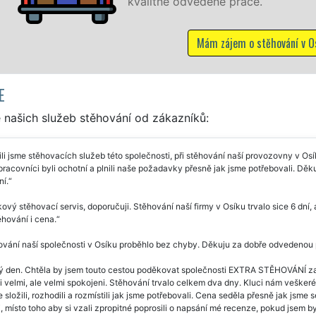
alitně odvedené práce.
Mám zájem o stěhování v Osíku
E
 našich služeb stěhování od zákazníků:
li jsme stěhovacích služeb této společnosti, při stěhování naší provozovny v Osíku
pracovníci byli ochotní a plnili naše požadavky přesně jak jsme potřebovali. Děkuj
í.
ový stěhovací servis, doporučuji. Stěhování naší firmy v Osíku trvalo sice 6 dn
hování i cena.
vání naší společnosti v Osíku proběhlo bez chyby. Děkuju za dobře odvedenou pr
ý den. Chtěla by jsem touto cestou poděkovat společnosti EXTRA STĚHOVÁNÍ za
i velmi, ale velmi spokojeni. Stěhování trvalo celkem dva dny. Kluci nám veškeré 
 složili, rozhodili a rozmístili jak jsme potřebovali. Cena seděla přesně jak jsme
, místo toho aby si vzali zpropitné poprosili o napsání mé recenze, pokud jsem b