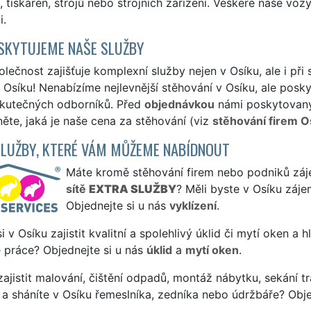
 tiskáren, strojů nebo strojních zařízení. Veškeré naše voz
i.
SKYTUJEME NAŠE SLUŽBY
lečnost zajišťuje komplexní služby nejen v Osíku, ale i při
Osíku! Nenabízíme nejlevnější stěhování v Osíku, ale poskyt
skutečných odborníků. Před
objednávkou
námi poskytovanýc
ěte, jaká je naše cena za stěhování (viz
stěhování firem O
SLUŽBY, KTERÉ VÁM MŮŽEME NABÍDNOUT
Máte kromě stěhování firem nebo podniků zájem
sítě
EXTRA SLUŽBY
? Měli byste v Osíku záje
Objednejte si u nás
vyklízení
.
si v Osíku zajistit kvalitní a spolehlivý úklid či mytí oken a 
 práce? Objednejte si u nás
úklid
a
mytí oken
.
ajistit malování, čištění odpadů, montáž nábytku, sekání tr
a sháníte v Osíku řemeslníka, zedníka nebo údržbáře? Obj