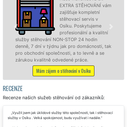
EXTRA STĚHOVÁNÍ vám
zajišťuje kompletní
stěhovací servis v
Osíku. Poskytujeme
profesionální a kvalitní
služby stěhování NON-STOP 24 hodin
sl
denně, 7 dní v týdnu jak pro domácnosti, tak
ce
pro obchodní společnosti, a to levně a se
fr
zárukou kvalitně odvedené práce.
Na
vče
Mám zájem o stěhování v Osíku
RECENZE
Recenze našich služeb stěhování od zákazníků:
Využil jsem jak úklidové služby této společnosti, tak i stěhovací
služby v Osíku . Velká spokojenost, budu využívat i nadále.