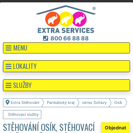
800 66 88 88
MENU
LOKALITY
SLUŽBY
Extra Stěhování
Pardubický kraj
okres Svitavy
Osík
Stěhovací služby
STĚHOVÁNÍ OSÍK, STĚHOVACÍ
Objednat