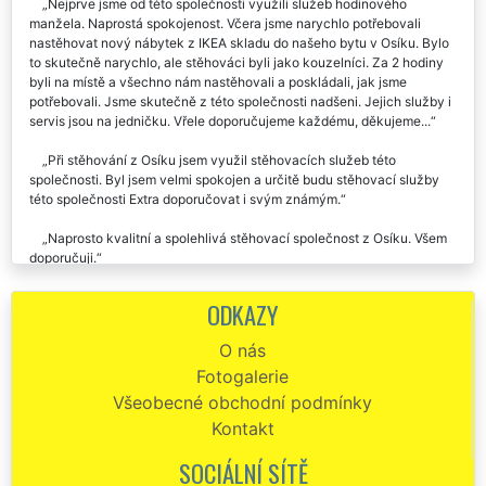
Nejprve jsme od této společnosti využili služeb hodinového
manžela. Naprostá spokojenost. Včera jsme narychlo potřebovali
nastěhovat nový nábytek z IKEA skladu do našeho bytu v Osíku. Bylo
to skutečně narychlo, ale stěhováci byli jako kouzelníci. Za 2 hodiny
byli na místě a všechno nám nastěhovali a poskládali, jak jsme
potřebovali. Jsme skutečně z této společnosti nadšeni. Jejich služby i
servis jsou na jedničku. Vřele doporučujeme každému, děkujeme...
Při stěhování z Osíku jsem využil stěhovacích služeb této
společnosti. Byl jsem velmi spokojen a určitě budu stěhovací služby
této společnosti Extra doporučovat i svým známým.
Naprosto kvalitní a spolehlivá stěhovací společnost z Osíku. Všem
doporučuji.
Stěhování Osík - spokojenost, mohu jen doporučit - rychlost,
ODKAZY
opatrnost při stěhovacích službách a dokonce usměvaví pracovníci :-)
Vše v naprostém pořádku.
O nás
Fotogalerie
Stěhovací služby na jedničku. Kompletní stěhování z Osíku běželo
jako po drátku. Doporučuju?.
Všeobecné obchodní podmínky
Kontakt
Společnost EXTRA SLUŽBY mi zajišťovala stěhovací služby z
Osíku. Špičková souhra zaměstnanců, vřelý přístup, dochvilnost,