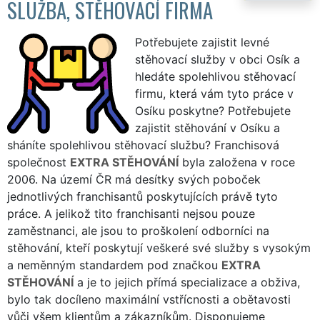
SLUŽBA, STĚHOVACÍ FIRMA
Potřebujete zajistit levné
stěhovací služby v obci Osík a
hledáte spolehlivou stěhovací
firmu, která vám tyto práce v
Osíku poskytne? Potřebujete
zajistit stěhování v Osíku a
sháníte spolehlivou stěhovací službu? Franchisová
společnost
EXTRA STĚHOVÁNÍ
byla založena v roce
2006. Na území ČR má desítky svých poboček
jednotlivých franchisantů poskytujících právě tyto
práce. A jelikož tito franchisanti nejsou pouze
zaměstnanci, ale jsou to proškolení odborníci na
stěhování, kteří poskytují veškeré své služby s vysokým
a neměnným standardem pod značkou
EXTRA
STĚHOVÁNÍ
a je to jejich přímá specializace a obživa,
bylo tak docíleno maximální vstřícnosti a obětavosti
vůči všem klientům a zákazníkům. Disponujeme