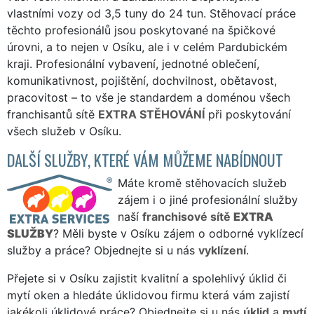
vlastními vozy od 3,5 tuny do 24 tun. Stěhovací práce
těchto profesionálů jsou poskytované na špičkové
úrovni, a to nejen v Osíku, ale i v celém Pardubickém
kraji. Profesionální vybavení, jednotné oblečení,
komunikativnost, pojištění, dochvilnost, obětavost,
pracovitost – to vše je standardem a doménou všech
franchisantů sítě
EXTRA STĚHOVÁNÍ
při poskytování
všech služeb v Osíku.
DALŠÍ SLUŽBY, KTERÉ VÁM MŮŽEME NABÍDNOUT
Máte kromě stěhovacích služeb
zájem i o jiné profesionální služby
naší
franchisové sítě
EXTRA
SLUŽBY
? Měli byste v Osíku zájem o odborné vyklízecí
služby a práce? Objednejte si u nás
vyklízení
.
Přejete si v Osíku zajistit kvalitní a spolehlivý úklid či
mytí oken a hledáte úklidovou firmu která vám zajistí
jakékoli úklidové práce? Objednejte si u nás
úklid
a
mytí