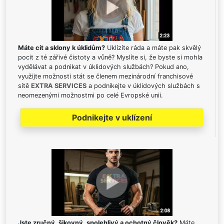
Máte cit a sklony k úklidům?
Uklízíte ráda a máte pak skvělý
pocit z té zářivé čistoty a vůně? Myslíte si, že byste si mohla
vydělávat a podnikat v úklidových službách? Pokud ano,
využijte možnosti stát se členem mezinárodní franchisové
sítě
EXTRA SERVICES
a podnikejte v úklidových službách s
neomezenými možnostmi po celé Evropské unii.
Podnikejte v uklízení
Jste zručný, šikovný, spolehlivý a ochotný člověk?
Máte