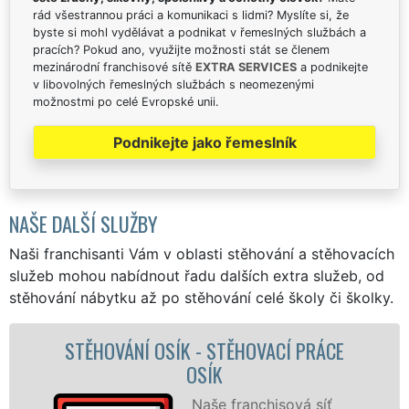
rád všestrannou práci a komunikaci s lidmi? Myslíte si, že
byste si mohl vydělávat a podnikat v řemeslných službách a
pracích? Pokud ano, využijte možnosti stát se členem
mezinárodní franchisové sítě
EXTRA SERVICES
a podnikejte
v libovolných řemeslných službách s neomezenými
možnostmi po celé Evropské unii.
Podnikejte jako řemeslník
NAŠE DALŠÍ SLUŽBY
Naši franchisanti Vám v oblasti stěhování a stěhovacích
služeb mohou nabídnout řadu dalších extra služeb, od
stěhování nábytku až po stěhování celé školy či školky.
STĚHOVÁNÍ OSÍK - STĚHOVACÍ PRÁCE
S
OSÍK
Naše franchisová síť