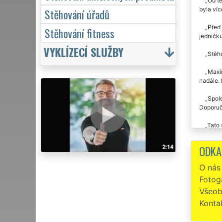
Od té
byla víc
Stěhování úřadů
Před 
Stěhování fitness
jedničku
VYKLÍZECÍ SLUŽBY
Stěho
Maxim
nadále.
Spole
Doporu
Tato 
Před 
ODKA
spokojen
Děkuju j
O nás
Fotoga
Všeob
Konta