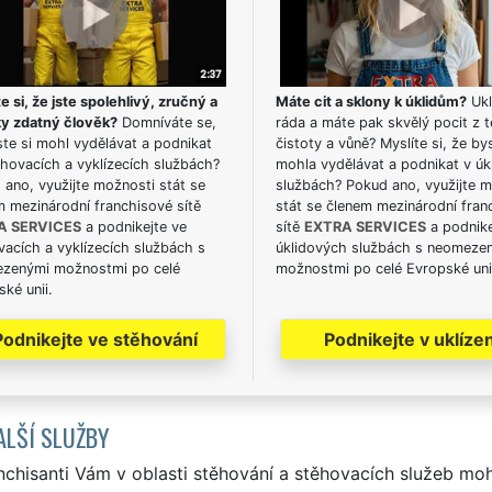
e si, že jste spolehlivý, zručný a
Máte cit a sklony k úklidům?
Ukl
ky zdatný člověk?
Domníváte se,
ráda a máte pak skvělý pocit z t
te si mohl vydělávat a podnikat
čistoty a vůně? Myslíte si, že by
hovacích a vyklízecích službách?
mohla vydělávat a podnikat v úk
ano, využijte možnosti stát se
službách? Pokud ano, využijte 
m mezinárodní franchisové sítě
stát se členem mezinárodní fran
A SERVICES
a podnikejte ve
sítě
EXTRA SERVICES
a podnike
acích a vyklízecích službách s
úklidových službách s neomeze
zenými možnostmi po celé
možnostmi po celé Evropské uni
ké unii.
Podnikejte ve stěhování
Podnikejte v uklízen
ALŠÍ SLUŽBY
nchisanti Vám v oblasti stěhování a stěhovacích služeb mo