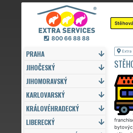
Stěhová
800 66 88 88
PRAHA
Extra
STĚH
JIHOČESKÝ
JIHOMORAVSKÝ
KARLOVARSKÝ
KRÁLOVÉHRADECKÝ
LIBERECKÝ
franchis
bytových