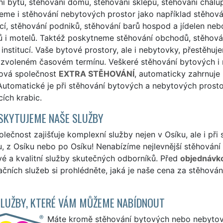
í bytů, stěhování domů, stěhování sklepů, stěhování chalup
me i stěhování nebytových prostor jako například stěhování
cí, stěhování podniků, stěhování barů hospod a jídelen neb
 i motelů. Taktéž poskytneme stěhování obchodů, stěhování
 institucí. Vaše bytové prostory, ale i nebytovky, přestěh
zvoleném časovém termínu. Veškeré stěhování bytových i n
sová společnost
EXTRA STĚHOVÁNÍ
, automaticky zahrnuj
Automatické je při stěhování bytových a nebytových prost
ích krabic.
SKYTUJEME NAŠE SLUŽBY
lečnost zajišťuje komplexní služby nejen v Osíku, ale i p
, z Osíku nebo po Osíku! Nenabízíme nejlevnější stěhování 
vé a kvalitní služby skutečných odborníků. Před
objednávk
čních služeb si prohlédněte, jaká je naše cena za stěhován
SLUŽBY, KTERÉ VÁM MŮŽEME NABÍDNOUT
Máte kromě stěhování bytových nebo nebytovýc