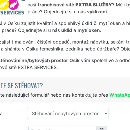
naší
franchisové sítě
EXTRA SLUŽBY
? Měli b
práce? Objednejte si u nás
vyklízení
.
si v Osíku zajistit kvalitní a spolehlivý úklid či mytí oken a 
 práce? Objednejte si u nás
úklid
a
mytí oken
.
ajistit malování, čištění odpadů, montáž nábytku, sekání tr
a sháníte v Osíku řemeslníka, zedníka nebo údržbáře? Obj
stěhování ne/bytových prostor Osík
vám spolehlivě a odbo
sové sítě EXTRA SERVICES.
TE SE STĚHOVAT?
te následující formulář nebo nás kontaktujte přes
WhatsA
a