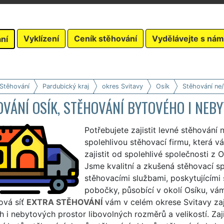
Vyklízení
Ceník stěhování
Vydělávejte s nám
ní
 Stěhování
Pardubický kraj
okres Svitavy
Osík
Stěhování ne
OVÁNÍ OSÍK, STĚHOVÁNÍ BYTOVÉHO I NE
Potřebujete zajistit levné stěhování
spolehlivou stěhovací firmu, která 
zajistit od spolehlivé společnosti z
Jsme kvalitní a zkušená stěhovací sp
stěhovacími službami, poskytujícími
pobočky, působící v okolí Osíku, vám 
ová síť
EXTRA STĚHOVÁNÍ
vám v celém okrese Svitavy zaj
 i nebytových prostor libovolných rozměrů a velikostí. Za