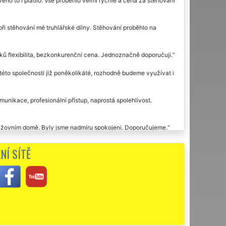
eno to i platilo. Vše proběhlo velmi rychle a cena za stěhování
i stěhování mé truhlářské dílny. Stěhování proběhlo na
ů flexibilita, bezkonkurenční cena. Jednoznačně doporučuji.
této společnosti již poněkolikáté, rozhodně budeme využívat i
nikace, profesionální přístup, naprostá spolehlivost.
inžovním domě. Byly jsme nadmíru spokojeni. Doporučujeme.
 kadeřnického salónu v Osíku. Se službami jsem byla velmi
NÍ SÍTĚ
ových prostorách my vše rozmístili, jak jsem potřebovala.
žby této společnosti.