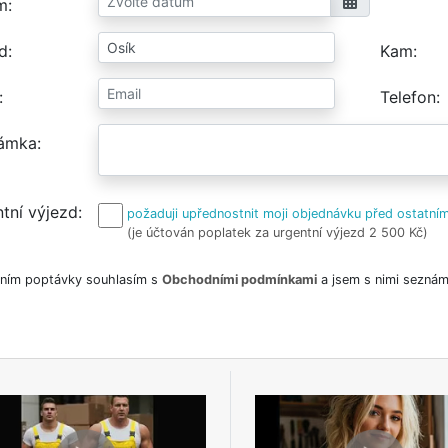
m
d
Kam
Telefon
ámka
tní výjezd
požaduji upřednostnit moji objednávku před ostatním
(je účtován poplatek za urgentní výjezd 2 500 Kč)
ním poptávky souhlasím s
Obchodními podmínkami
a jsem s nimi seznám