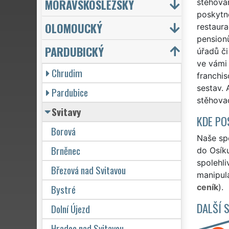
MORAVSKOSLEZSKÝ
stěhován
poskytne
OLOMOUCKÝ
restaura
pensionů
PARDUBICKÝ
úřadů či
ve vámi 
Chrudim
franchi
sestav. 
Pardubice
stěhovac
Svitavy
KDE PO
Borová
Naše spo
Brněnec
do Osíku
spolehli
Březová nad Svitavou
manipula
Bystré
ceník
).
DALŠÍ 
Dolní Újezd
Hradec nad Svitavou