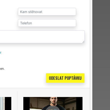
i
en.