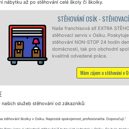
í nábytku až po stěhování celé školy či školky.
OVÁNÍ OSÍK - STĚHOVACÍ PRÁCE OSÍK
ranchisová síť EXTRA STĚHOVÁNÍ vám zajišťuje kompletní
cí servis v Osíku. Poskytujeme profesionální a kvalitní služ
ní NON-STOP 24 hodin denně, 7 dní v týdnu jak pro
sti, tak pro obchodní společnosti, a to levně a se záruko
ě odvedené práce.
Mám zájem o stěhování v Osíku
E
 našich služeb stěhování od zákazníků:
a stěhování školky v Osíku. Naprostá spokojenost, profesionalita. Doporučuji.