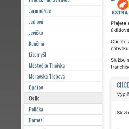
Jaroměřice
Jedlová
Přejete 
úklidové
Jevíčko
Chcete z
Kunčina
nábytku 
Litomyšl
Službu
Městečko Trnávka
franchi
Moravská Třebová
CHCE
Opatov
Vyplň
Osík
Polička
Služb
Pomezí