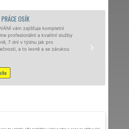
STĚHOVACÍ
Posky
by
speciá
domác
u
franc
NON-S