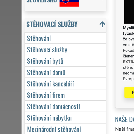
STĚHOVACÍ SLUŽBY
Myslít
fyzic
Stěhování
že bys
ve stě
Stěhovací služby
Pokud 
člene
Stěhování bytů
EXTR
stěhov
Stěhování domů
neome
Evrops
Stěhování kanceláří
Stěhování firem
Stěhování domácností
Stěhování nábytku
NAŠE D
Mezinárodní stěhování
Naši fra