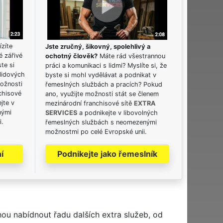
ízíte
Jste zručný, šikovný, spolehlivý a
é zářivé
ochotný člověk?
Máte rád všestrannou
ste si
práci a komunikaci s lidmi? Myslíte si, že
lidových
byste si mohl vydělávat a podnikat v
možnosti
řemeslných službách a pracích? Pokud
chisové
ano, využijte možnosti stát se členem
jte v
mezinárodní franchisové sítě
EXTRA
nými
SERVICES
a podnikejte v libovolných
i.
řemeslných službách s neomezenými
možnostmi po celé Evropské unii.
í
Podnikejte jako řemeslník
hou nabídnout řadu dalších extra služeb, od