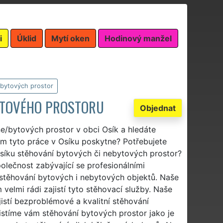
i
Úklid
Mytí oken
Hodinový manžel
/bytových prostor
BYTOVÉHO PROSTORU
Objednat
 ne/bytových prostor v obci Osík a hledáte
vám tyto práce v Osíku poskytne? Potřebujete
 Osíku stěhování bytových či nebytových prostor?
olečnost zabývající se profesionálními
 stěhování bytových i nebytových objektů. Naše
velmi rádi zajistí tyto stěhovací služby. Naše
istí bezproblémové a kvalitní stěhování
jistíme vám stěhování bytových prostor jako je