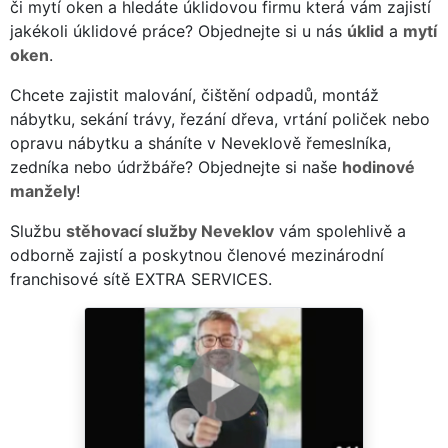
či mytí oken a hledáte úklidovou firmu která vám zajistí
jakékoli úklidové práce? Objednejte si u nás
úklid
a
mytí
oken
.
Chcete zajistit malování, čištění odpadů, montáž
nábytku, sekání trávy, řezání dřeva, vrtání poliček nebo
opravu nábytku a sháníte v Neveklově řemeslníka,
zedníka nebo údržbáře? Objednejte si naše
hodinové
manžely
!
Službu
stěhovací služby Neveklov
vám spolehlivě a
odborně zajistí a poskytnou členové mezinárodní
franchisové sítě EXTRA SERVICES.