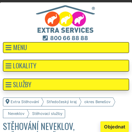
800 66 88 88
MENU
LOKALITY
SLUŽBY
Extra Stěhování
Středočeský kraj
okres Benešov
Neveklov
Stěhovací služby
STĚHOVÁNÍ NEVEKLOV,
Objednat