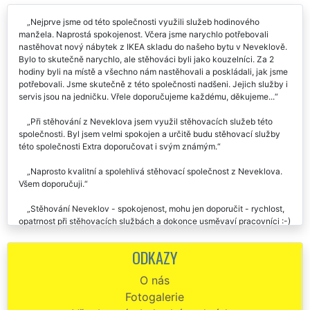
Nejprve jsme od této společnosti využili služeb hodinového
manžela. Naprostá spokojenost. Včera jsme narychlo potřebovali
nastěhovat nový nábytek z IKEA skladu do našeho bytu v Neveklově.
Bylo to skutečně narychlo, ale stěhováci byli jako kouzelníci. Za 2
hodiny byli na místě a všechno nám nastěhovali a poskládali, jak jsme
potřebovali. Jsme skutečně z této společnosti nadšeni. Jejich služby i
servis jsou na jedničku. Vřele doporučujeme každému, děkujeme...
Při stěhování z Neveklova jsem využil stěhovacích služeb této
společnosti. Byl jsem velmi spokojen a určitě budu stěhovací služby
této společnosti Extra doporučovat i svým známým.
Naprosto kvalitní a spolehlivá stěhovací společnost z Neveklova.
Všem doporučuji.
Stěhování Neveklov - spokojenost, mohu jen doporučit - rychlost,
opatrnost při stěhovacích službách a dokonce usměvaví pracovníci :-)
Vše v naprostém pořádku.
ODKAZY
Stěhovací služby na jedničku. Kompletní stěhování z Neveklova
běželo jako po drátku. Doporučuju?.
O nás
Fotogalerie
Výborné stěhovací služby v Neveklově, super přístup, super
jednání. Domluvená cena platila. Rozhodně všem doporučuji.