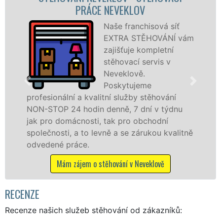
RÁCE NEVEKLOV
STĚHOVACÍ
Naše franchisová síť
EXTRA STĚHOVÁNÍ vám
zajišťuje kompletní
stěhovací servis v
Neveklově.
Poskytujeme
kvalitní služby stěhování
služby zajišťujem
din denně, 7 dní v týdnu
celém okresu Bene
osti, tak pro obchodní
franchisové sítě
to levně a se zárukou kvalitně
Nabízíme stěhova
.
včetně víkendů a s
m o stěhování v Neveklově
Mám zájem o stě
RECENZE
Recenze našich služeb stěhování od zákazníků: