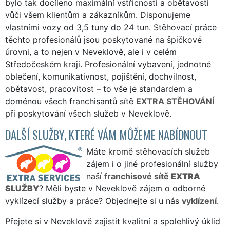
bylo tak docíleno maximální vstřícnosti a obětavosti
vůči všem klientům a zákazníkům. Disponujeme
vlastními vozy od 3,5 tuny do 24 tun. Stěhovací práce
těchto profesionálů jsou poskytované na špičkové
úrovni, a to nejen v Neveklově, ale i v celém
Středočeském kraji. Profesionální vybavení, jednotné
oblečení, komunikativnost, pojištění, dochvilnost,
obětavost, pracovitost – to vše je standardem a
doménou všech franchisantů sítě
EXTRA STĚHOVÁNÍ
při poskytování všech služeb v Neveklově.
DALŠÍ SLUŽBY, KTERÉ VÁM MŮŽEME NABÍDNOUT
Máte kromě stěhovacích služeb
zájem i o jiné profesionální služby
naší
franchisové sítě
EXTRA
SLUŽBY
? Měli byste v Neveklově zájem o odborné
vyklízecí služby a práce? Objednejte si u nás
vyklízení
.
Přejete si v Neveklově zajistit kvalitní a spolehlivý úklid