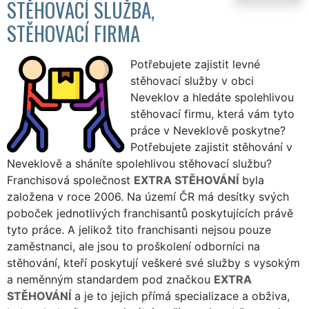
STĚHOVACÍ SLUŽBA,
STĚHOVACÍ FIRMA
Potřebujete zajistit levné
stěhovací služby v obci
Neveklov a hledáte spolehlivou
stěhovací firmu, která vám tyto
práce v Neveklově poskytne?
Potřebujete zajistit stěhování v
Neveklově a sháníte spolehlivou stěhovací službu?
Franchisová společnost
EXTRA STĚHOVÁNÍ
byla
založena v roce 2006. Na území ČR má desítky svých
poboček jednotlivých franchisantů poskytujících právě
tyto práce. A jelikož tito franchisanti nejsou pouze
zaměstnanci, ale jsou to proškolení odborníci na
stěhování, kteří poskytují veškeré své služby s vysokým
a neměnným standardem pod značkou
EXTRA
STĚHOVÁNÍ
a je to jejich přímá specializace a obživa,