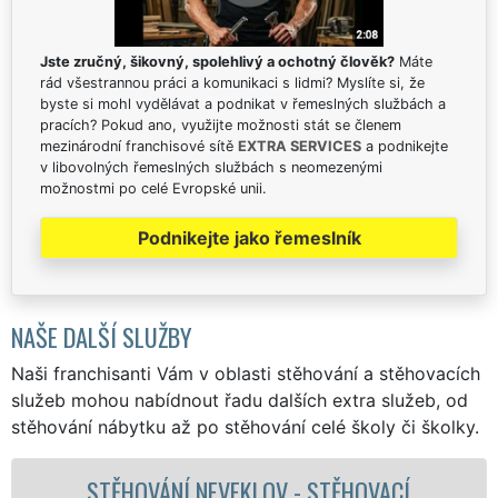
Jste zručný, šikovný, spolehlivý a ochotný člověk?
Máte
rád všestrannou práci a komunikaci s lidmi? Myslíte si, že
byste si mohl vydělávat a podnikat v řemeslných službách a
pracích? Pokud ano, využijte možnosti stát se členem
mezinárodní franchisové sítě
EXTRA SERVICES
a podnikejte
v libovolných řemeslných službách s neomezenými
možnostmi po celé Evropské unii.
Podnikejte jako řemeslník
NAŠE DALŠÍ SLUŽBY
Naši franchisanti Vám v oblasti stěhování a stěhovacích
služeb mohou nabídnout řadu dalších extra služeb, od
stěhování nábytku až po stěhování celé školy či školky.
 NEVEKLOV - STĚHOVACÍ
STĚHOVACÍ 