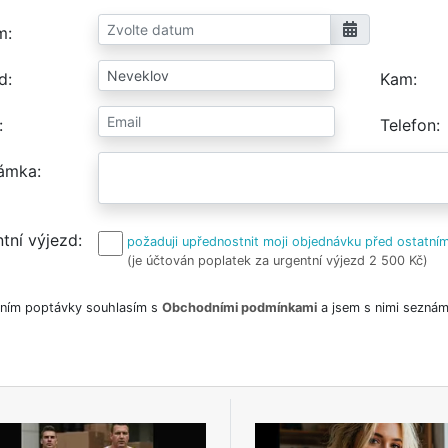
m
d
Kam
Telefon
ámka
tní výjezd
požaduji upřednostnit moji objednávku před ostatním
(je účtován poplatek za urgentní výjezd 2 500 Kč)
ním poptávky souhlasím s
Obchodními podmínkami
a jsem s nimi seznám