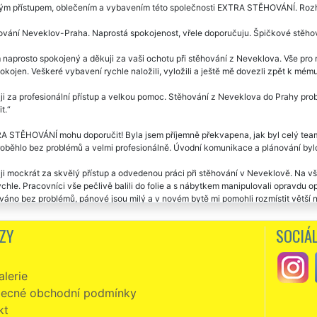
ým přístupem, oblečením a vybavením této společnosti EXTRA STĚHOVÁNÍ. Rozho
vání Neveklov-Praha. Naprostá spokojenost, vřele doporučuju. Špičkové stěhova
naprosto spokojený a děkuji za vaši ochotu při stěhování z Neveklova. Vše pro 
okojen. Veškeré vybavení rychle naložili, vyložili a ještě mě dovezli zpět k mém
i za profesionální přístup a velkou pomoc. Stěhování z Neveklova do Prahy prob
t.
A STĚHOVÁNÍ mohu doporučit! Byla jsem příjemně překvapena, jak byl celý team
roběhlo bez problémů a velmi profesionálně. Úvodní komunikace a plánování bylo
i mockrát za skvělý přístup a odvedenou práci při stěhování v Neveklově. Na vš
ychle. Pracovníci vše pečlivě balili do folie a s nábytkem manipulovali opravdu 
áno bez problémů, pánové jsou milý a v novém bytě mi pomohli rozmístit větší ná
vakrát jsem se stěhovala s touto společností. Vždy naprostá spokojenost. Ochotní,
ZY
SOCIÁL
á o stěhováky profesionály. Jednoznačně doporučuju.
vání z Neveklova. Milí, ochotní vstřícní. Super servis i cena. Děkuji a doporučuji
lerie
zní, slušní, milí a velmi ochotní. Skutečně mohu vřele doporučit. Již jsem v Ne
ecné obchodní podmínky
Í. Jejich přístup k práci předčil moje očekávání. Ještě jednou vám touto cesto
kt