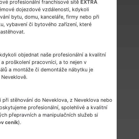
nové profesionální franchisové sítě
EXTRA
mové dojezdové vzdálenosti, kdykoli
ování bytu, domu, kanceláře, firmy nebo při
u, vybavení či bytového zařízení, které
astěhovat.
kdykoli objednat naše profesionální a kvalitní
a proškolení pracovníci, a to nejen v
riálů a montáže či demontáže nábytku je
 Neveklově.
 i při stěhování do Neveklova, z Neveklova nebo
skytujeme profesionální, spolehlivé a kvalitní
h přepravních a manipulačních služeb si
v ceník
).