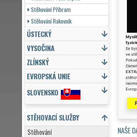
Stěhování Příbram
Stěhování Rakovník
ÚSTECKÝ
Myslít
fyzic
VYSOČINA
že bys
ve stě
ZLÍNSKÝ
Pokud 
člene
EXTR
EVROPSKÁ UNIE
stěhov
neome
Evrops
SLOVENSKO
STĚHOVACÍ SLUŽBY
NAŠE D
Stěhování