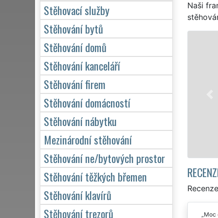
Naši fra
Stěhovací služby
stěhován
Stěhování bytů
STĚHOVÁNÍ NEVEKLOV - STĚHOVA
Stěhování domů
Naše franchisová síť EXTRA STĚH
Stěhování kanceláří
stěhovací servis v Neveklově. Pos
Stěhování firem
služby stěhování NON-STOP 24 ho
domácnosti, tak pro obchodní spo
Stěhování domácností
kvalitně odvedené práce.
Stěhování nábytku
Mám zájem o stěhování v N
Mezinárodní stěhování
Stěhování ne/bytových prostor
RECENZ
Stěhování těžkých břemen
Recenze
Stěhování klavírů
Stěhování trezorů
Moc d