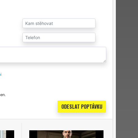
i
en.