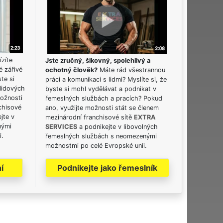
ízíte
Jste zručný, šikovný, spolehlivý a
é zářivé
ochotný člověk?
Máte rád všestrannou
ste si
práci a komunikaci s lidmi? Myslíte si, že
lidových
byste si mohl vydělávat a podnikat v
možnosti
řemeslných službách a pracích? Pokud
chisové
ano, využijte možnosti stát se členem
jte v
mezinárodní franchisové sítě
EXTRA
nými
SERVICES
a podnikejte v libovolných
i.
řemeslných službách s neomezenými
možnostmi po celé Evropské unii.
í
Podnikejte jako řemeslník