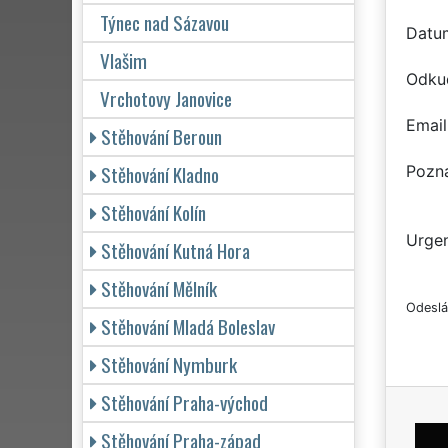
Týnec nad Sázavou
Datu
Vlašim
Odku
Vrchotovy Janovice
Email
Stěhování Beroun
Stěhování Kladno
Pozn
Stěhování Kolín
Urgen
Stěhování Kutná Hora
Stěhování Mělník
Odeslá
Stěhování Mladá Boleslav
Stěhování Nymburk
Stěhování Praha-východ
Stěhování Praha-západ