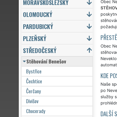
MORAVSKOSLEZSKÝ
Obec Nev
STĚHOV
OLOMOUCKÝ
poskytno
stěhován
PARDUBICKÝ
požaduj
PŘESTĚ
PLZEŇSKÝ
Obec Nev
STŘEDOČESKÝ
stěhovac
Neveklov
Stěhování Benešov
automat
Bystřice
KDE PO
Čechtice
Naše spo
Čerčany
po Nevek
služby 
Divišov
prohlédn
Chocerady
DALŠÍ 