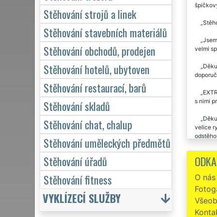
špičkov
Stěhování strojů a linek
Stěho
Stěhování stavebních materiálů
Jsem 
Stěhování obchodů, prodejen
velmi sp
Stěhování hotelů, ubytoven
Děkuj
doporuči
Stěhování restaurací, barů
EXTR
s nimi p
Stěhování skladů
Děkuj
Stěhování chat, chalup
velice r
odstěhov
Stěhování uměleckých předmětů
Již d
ODKA
Stěhování úřadů
se jedn
Stěhování fitness
O nás
Stěho
Fotoga
VYKLÍZECÍ SLUŽBY
Preci
Všeob
STĚHOVÁN
Konta