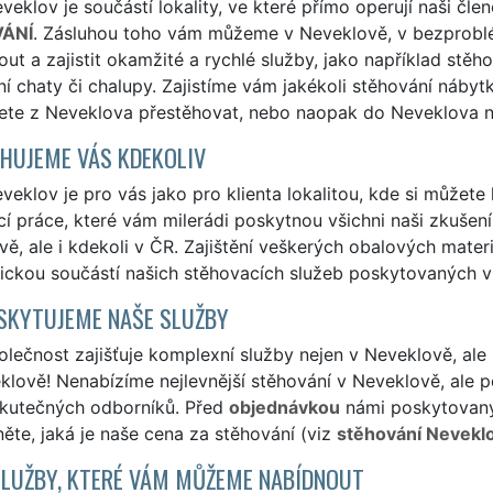
eklov je součástí lokality, ve které přímo operují naši čle
ÁNÍ
. Zásluhou toho vám můžeme v Neveklově, v bezproblé
ut a zajistit okamžité a rychlé služby, jako například stěh
í chaty či chalupy. Zajistíme vám jakékoli stěhování nábytk
ete z Neveklova přestěhovat, nebo naopak do Neveklova n
HUJEME VÁS KDEKOLIV
eklov je pro vás jako pro klienta lokalitou, kde si můžete 
í práce, které vám milerádi poskytnou všichni naši zkušení 
ě, ale i kdekoli v ČR. Zajištění veškerých obalových mate
ickou součástí našich stěhovacích služeb poskytovaných v
SKYTUJEME NAŠE SLUŽBY
lečnost zajišťuje komplexní služby nejen v Neveklově, ale
lově! Nenabízíme nejlevnější stěhování v Neveklově, ale po
skutečných odborníků. Před
objednávkou
námi poskytovanýc
ěte, jaká je naše cena za stěhování (viz
stěhování Neveklo
SLUŽBY, KTERÉ VÁM MŮŽEME NABÍDNOUT