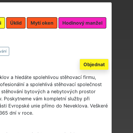
i
Úklid
Mytí oken
Hodinový manžel
vání
Objednat
klov a hledáte spolehlivou stěhovací firmu,
fesionální a spolehlivá stěhovací společnost
 stěhování bytových a nebytových prostor
ov. Poskytneme vám kompletní služby při
části Evropské unie přímo do Neveklova. Veškeré
365 dní v roce.