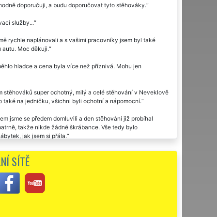
dně doporučuji, a budu doporučovat tyto stěhováky.
cí služby...
mě rychle naplánovali a s vašimi pracovníky jsem byl také
u autu. Moc děkuji.
ěhlo hladce a cena byla více než příznivá. Mohu jen
 stěhováků super ochotný, milý a celé stěhování v Neveklově
 také na jedničku, všichni byli ochotní a nápomocní.
em jsme se předem domluvili a den stěhování již probíhal
opatrně, takže nikde žádné škrábance. Vše tedy bylo
bytek, jak jsem si přála.
 velmi pracovití, naprosto spolehliví. Skutečně je poznat, že
NÍ SÍTĚ
.
veklově využila dvakrát stěhovací službu této společnosti EXTRA
u moc děkuji za stěhování.