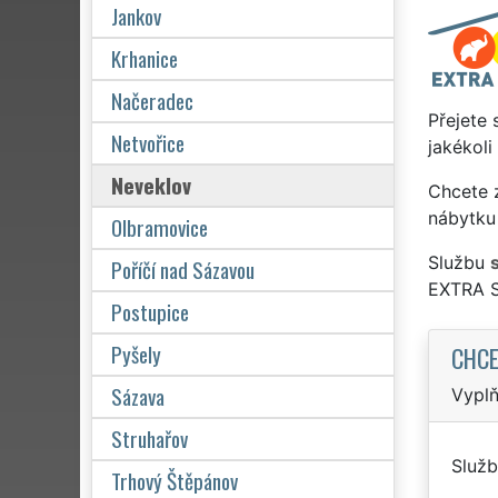
Jankov
Krhanice
Načeradec
Přejete 
Netvořice
jakékoli
Neveklov
Chcete z
nábytku
Olbramovice
Službu
Poříčí nad Sázavou
EXTRA 
Postupice
Pyšely
CHCE
Sázava
Vyplň
Struhařov
Služb
Trhový Štěpánov