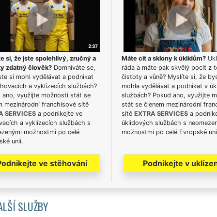
e si, že jste spolehlivý, zručný a
Máte cit a sklony k úklidům?
Ukl
ky zdatný člověk?
Domníváte se,
ráda a máte pak skvělý pocit z t
te si mohl vydělávat a podnikat
čistoty a vůně? Myslíte si, že by
hovacích a vyklízecích službách?
mohla vydělávat a podnikat v úk
ano, využijte možnosti stát se
službách? Pokud ano, využijte 
m mezinárodní franchisové sítě
stát se členem mezinárodní fran
A SERVICES
a podnikejte ve
sítě
EXTRA SERVICES
a podnike
acích a vyklízecích službách s
úklidových službách s neomeze
zenými možnostmi po celé
možnostmi po celé Evropské uni
ké unii.
Podnikejte ve stěhování
Podnikejte v uklízen
ALŠÍ SLUŽBY