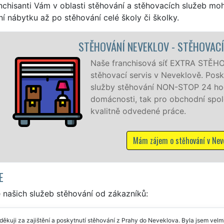
nchisanti Vám v oblasti stěhování a stěhovacích služeb mo
í nábytku až po stěhování celé školy či školky.
CÍ PRÁCE NEVEKLOV
OVÁNÍ vám zajišťuje kompletní
kytujeme profesionální a kvalitní
din denně, 7 dní v týdnu jak pro
lečnosti, a to levně a se zárukou
eveklově
E
 našich služeb stěhování od zákazníků:
ěkuji za zajištění a poskytnutí stěhování z Prahy do Neveklova. Byla jsem vel