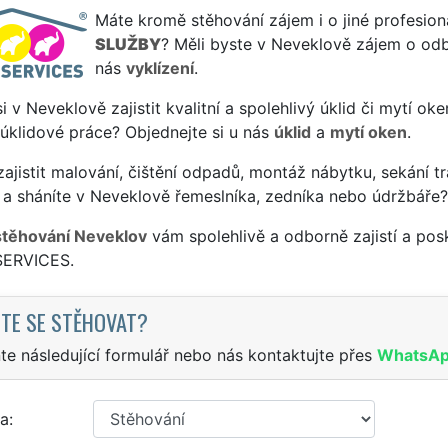
Máte kromě stěhování zájem i o jiné profesion
SLUŽBY
? Měli byste v Neveklově zájem o odbo
nás
vyklízení
.
si v Neveklově zajistit kvalitní a spolehlivý úklid či mytí ok
 úklidové práce? Objednejte si u nás
úklid
a
mytí oken
.
ajistit malování, čištění odpadů, montáž nábytku, sekání tr
 a sháníte v Neveklově řemeslníka, zedníka nebo údržbáře?
stěhování Neveklov
vám spolehlivě a odborně zajistí a pos
SERVICES.
TE SE STĚHOVAT?
te následující formulář nebo nás kontaktujte přes
WhatsA
a