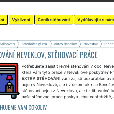
Vyklízení
Ceník stěhování
Vydělávejte s nám
ní
 Stěhování
Středočeský kraj
okres Benešov
Neveklov
Stěho
OVÁNÍ NEVEKLOV, STĚHOVACÍ PRÁCE
Potřebujete zajistit levné stěhování v obci Neve
která vám tyto práce v Neveklově poskytne? Pro
EXTRA STĚHOVÁNÍ
vám zajistí bezproblémové
nejen v Neveklově, ale i v celém okrese Beneš
stěhování nejen z Neveklova, ale i z libovolné 
naše stěhovací práce poskytujeme nepřetržitě, 
HUJEME VÁM COKOLIV