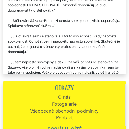
Byla jsem velmi mile překvapena nejen samotným průběhem
stěhování, ale i špičkovým přístupem, oblečením a vybavením této
společnosti EXTRA STĚHOVÁNÍ. Rozhodně doporučuji, a budu
doporučovat tyto stěhováky.
Stěhování Sázava-Praha. Naprostá spokojenost, vřele doporučuju.
Špičkové stěhovací služby...
Již dvakrát jsem se stěhovala s touto společností. Vždy naprostá
spokojenost. Ochotní, velmi pracovití, naprosto spolehliví. Skutečně je
poznat, že se jedná o stěhováky profesionály. Jednoznačně
doporučuju.
Jsem naprosto spokojený a děkuji za vaši ochotu při stěhování ze
Sázavy. Vše pro mě rychle naplánovali a s vašimi pracovníky jsem byl
také velmi spokojen. Veškeré vybavení rychle naložili, vyložili a ještě
mě dovezli zpět k mému autu. Moc děkuji.
ODKAZY
Děkuji za profesionální přístup a velkou pomoc. Stěhování ze
Sázavy do Prahy proběhlo hladce a cena byla více než příznivá. Mohu
O nás
jen doporučit.
Fotogalerie
EXTRA STĚHOVÁNÍ mohu doporučit! Byla jsem příjemně
Všeobecné obchodní podmínky
překvapena, jak byl celý team stěhováků super ochotný, milý a celé
Kontakt
stěhování v Sázavě s nimi proběhlo bez problémů a velmi