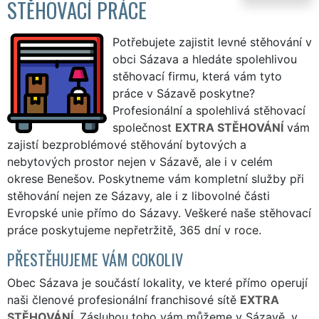
STĚHOVACÍ PRÁCE
Potřebujete zajistit levné stěhování v
obci Sázava a hledáte spolehlivou
stěhovací firmu, která vám tyto
práce v Sázavě poskytne?
Profesionální a spolehlivá stěhovací
společnost
EXTRA STĚHOVÁNÍ
vám
zajistí bezproblémové stěhování bytových a
nebytových prostor nejen v Sázavě, ale i v celém
okrese Benešov. Poskytneme vám kompletní služby při
stěhování nejen ze Sázavy, ale i z libovolné části
Evropské unie přímo do Sázavy. Veškeré naše stěhovací
práce poskytujeme nepřetržitě, 365 dní v roce.
PŘESTĚHUJEME VÁM COKOLIV
Obec Sázava je součástí lokality, ve které přímo operují
naši členové profesionální franchisové sítě
EXTRA
STĚHOVÁNÍ
. Zásluhou toho vám můžeme v Sázavě, v