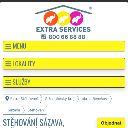
800 66 88 88
MENU
LOKALITY
SLUŽBY
Extra Stěhování
Středočeský kraj
okres Benešov
Sázava
Stěhování
STĚHOVÁNÍ SÁZAVA,
Objednat