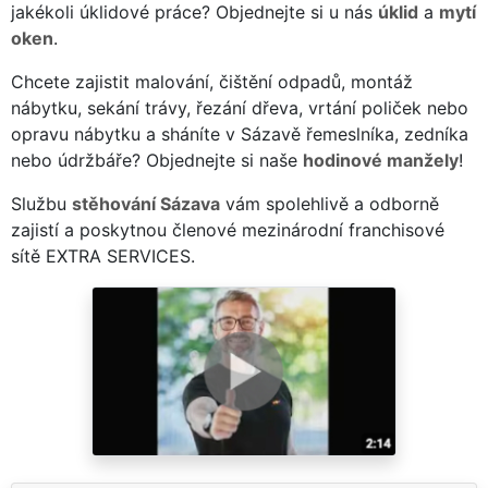
jakékoli úklidové práce? Objednejte si u nás
úklid
a
mytí
oken
.
Chcete zajistit malování, čištění odpadů, montáž
nábytku, sekání trávy, řezání dřeva, vrtání poliček nebo
opravu nábytku a sháníte v Sázavě řemeslníka, zedníka
nebo údržbáře? Objednejte si naše
hodinové manžely
!
Službu
stěhování Sázava
vám spolehlivě a odborně
zajistí a poskytnou členové mezinárodní franchisové
sítě EXTRA SERVICES.