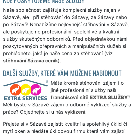
Naše společnost zajišťuje komplexní služby nejen v
Sázavě, ale i při stěhování do Sázavy, ze Sázavy nebo
po Sázavě! Nenabízíme nejlevnější stěhování v Sázavě,
ale poskytujeme profesionální, spolehlivé a kvalitní
služby skutečných odborníků. Před
objednávkou
námi
poskytovaných přepravních a manipulačních služeb si
prohlédněte, jaká je naše cena za stěhování (viz
stěhování Sázava ceník
).
DALŠÍ SLUŽBY, KTERÉ VÁM MŮŽEME NABÍDNOUT
Máte kromě stěhování zájem i o
jiné profesionální služby naší
franchisové sítě
EXTRA SLUŽBY
?
Měli byste v Sázavě zájem o odborné vyklízecí služby a
práce? Objednejte si u nás
vyklízení
.
Přejete si v Sázavě zajistit kvalitní a spolehlivý úklid či
mytí oken a hledáte úklidovou firmu která vám zajistí