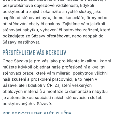
bezproblémové dojezdové vzdálenosti, kdykoli
poskytnout a zajistit okamžité a rychlé služby, jako
například stěhování bytu, domu, kanceláře, firmy nebo
při stěhování chaty či chalupy. Zajistíme vám jakékoli
stěhování nábytku, vybavení či bytového zařízení, které
požadujete ze Sázavy přestěhovat, nebo naopak do
Sázavy nastěhovat.
PŘESTĚHUJEME VÁS KDEKOLIV
Obec Sázava je pro vás jako pro klienta lokalitou, kde si
můžete kdykoli objednat naše profesionální a kvalitní
stěhovací práce, které vám milerádi poskytnou všichni
naši zkušení a proškolení pracovníci, a to nejen v
Sázavě, ale i kdekoli v ČR. Zajištění veškerých
obalových materiálů a montáže či demontáže nábytku
je automatickou součástí našich stěhovacích služeb
poskytovaných v Sázavě.
KDE POSKYTUJEME NAŠE SLUŽBY