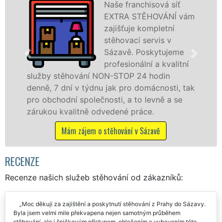
Poskytujeme
vám
stěhovací služby v
Sázavě na špičkové
úrovni se speciální
stěhovací
ní
technikou. Tyto
služby zajišťujeme domácnostem i firmám v
tak
celém okresu Benešov se zárukou kvality
franchisové sítě EXTRA STĚHOVÁNÍ.
Nabízíme stěhovací služby NON-STOP
včetně víkendů a svátků bez příplatků.
Mám zájem o stěhovací služby v Sázavě
RECENZE
Recenze našich služeb stěhování od zákazníků:
Moc děkuji za zajištění a poskytnutí stěhování z Prahy do Sázavy.