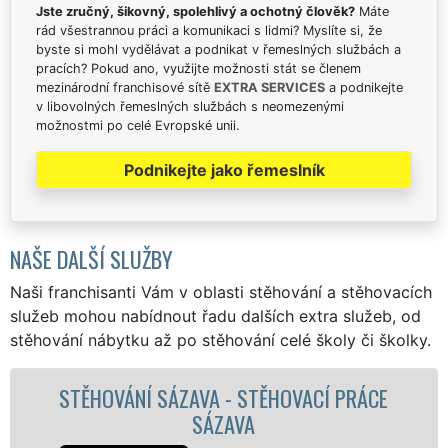
Jste zručný, šikovný, spolehlivý a ochotný člověk?
Máte
rád všestrannou práci a komunikaci s lidmi? Myslíte si, že
byste si mohl vydělávat a podnikat v řemeslných službách a
pracích? Pokud ano, využijte možnosti stát se členem
mezinárodní franchisové sítě
EXTRA SERVICES
a podnikejte
v libovolných řemeslných službách s neomezenými
možnostmi po celé Evropské unii.
Podnikejte jako řemeslník
NAŠE DALŠÍ SLUŽBY
Naši franchisanti Vám v oblasti stěhování a stěhovacích
služeb mohou nabídnout řadu dalších extra služeb, od
stěhování nábytku až po stěhování celé školy či školky.
CE
STĚHOVACÍ SLUŽBA SÁZAVA - STĚHOVAC
FIRMA SÁZAVA