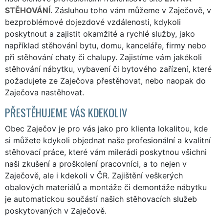
STĚHOVÁNÍ
. Zásluhou toho vám můžeme v Zaječově, v
bezproblémové dojezdové vzdálenosti, kdykoli
poskytnout a zajistit okamžité a rychlé služby, jako
například stěhování bytu, domu, kanceláře, firmy nebo
při stěhování chaty či chalupy. Zajistíme vám jakékoli
stěhování nábytku, vybavení či bytového zařízení, které
požadujete ze Zaječova přestěhovat, nebo naopak do
Zaječova nastěhovat.
PŘESTĚHUJEME VÁS KDEKOLIV
Obec Zaječov je pro vás jako pro klienta lokalitou, kde
si můžete kdykoli objednat naše profesionální a kvalitní
stěhovací práce, které vám milerádi poskytnou všichni
naši zkušení a proškolení pracovníci, a to nejen v
Zaječově, ale i kdekoli v ČR. Zajištění veškerých
obalových materiálů a montáže či demontáže nábytku
je automatickou součástí našich stěhovacích služeb
poskytovaných v Zaječově.