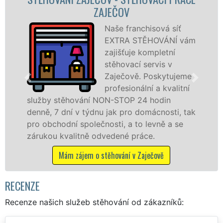
STĚHOVACÍ FIRMA ZAJEČOV
á síť
Poskytujeme
ÁNÍ vám
stěhovací slu
etní
Zaječově na
s v
špičkové úrov
ytujeme
speciální stěh
kvalitní
technikou. Ty
in
služby zajišťujeme domácnostem i fir
osti, tak
celém okresu Beroun se zárukou kvalit
ě a se
franchisové sítě EXTRA STĚHOVÁNÍ.
Nabízíme stěhovací služby NON-STOP
včetně víkendů a svátků bez příplatků.
ě
Mám zájem o stěhovací služby v Zaječov
RECENZE
Recenze našich služeb stěhování od zákazníků: