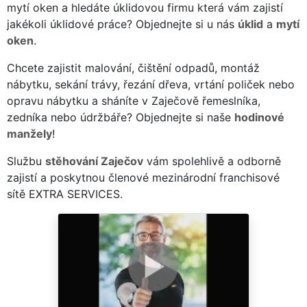
mytí oken a hledáte úklidovou firmu která vám zajistí
jakékoli úklidové práce? Objednejte si u nás
úklid
a
mytí
oken
.
Chcete zajistit malování, čištění odpadů, montáž
nábytku, sekání trávy, řezání dřeva, vrtání poliček nebo
opravu nábytku a sháníte v Zaječově řemeslníka,
zedníka nebo údržbáře? Objednejte si naše
hodinové
manžely
!
Službu
stěhování Zaječov
vám spolehlivě a odborně
zajistí a poskytnou členové mezinárodní franchisové
sítě EXTRA SERVICES.