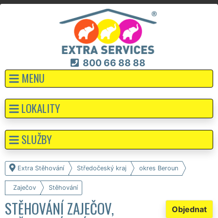
800 66 88 88
MENU
LOKALITY
SLUŽBY
Extra Stěhování
Středočeský kraj
okres Beroun
Zaječov
Stěhování
STĚHOVÁNÍ ZAJEČOV,
Objednat