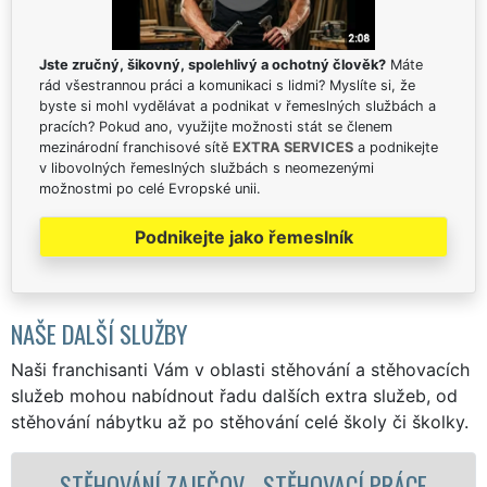
Jste zručný, šikovný, spolehlivý a ochotný člověk?
Máte
rád všestrannou práci a komunikaci s lidmi? Myslíte si, že
byste si mohl vydělávat a podnikat v řemeslných službách a
pracích? Pokud ano, využijte možnosti stát se členem
mezinárodní franchisové sítě
EXTRA SERVICES
a podnikejte
v libovolných řemeslných službách s neomezenými
možnostmi po celé Evropské unii.
Podnikejte jako řemeslník
NAŠE DALŠÍ SLUŽBY
Naši franchisanti Vám v oblasti stěhování a stěhovacích
služeb mohou nabídnout řadu dalších extra služeb, od
stěhování nábytku až po stěhování celé školy či školky.
Í PRÁCE
STĚHOVACÍ SLUŽBA ZAJEČOV -