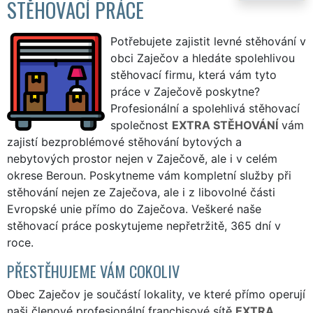
STĚHOVACÍ PRÁCE
Potřebujete zajistit levné stěhování v
obci Zaječov a hledáte spolehlivou
stěhovací firmu, která vám tyto
práce v Zaječově poskytne?
Profesionální a spolehlivá stěhovací
společnost
EXTRA STĚHOVÁNÍ
vám
zajistí bezproblémové stěhování bytových a
nebytových prostor nejen v Zaječově, ale i v celém
okrese Beroun. Poskytneme vám kompletní služby při
stěhování nejen ze Zaječova, ale i z libovolné části
Evropské unie přímo do Zaječova. Veškeré naše
stěhovací práce poskytujeme nepřetržitě, 365 dní v
roce.
PŘESTĚHUJEME VÁM COKOLIV
Obec Zaječov je součástí lokality, ve které přímo operují
naši členové profesionální franchisové sítě
EXTRA