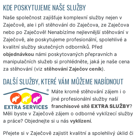
KDE POSKYTUJEME NAŠE SLUŽBY
Naše společnost zajišťuje komplexní služby nejen v
Zaječově, ale i při stěhování do Zaječova, ze Zaječova
nebo po Zaječově! Nenabízíme nejlevnější stěhování v
Zaječově, ale poskytujeme profesionální, spolehlivé a
kvalitní služby skutečných odborníků. Před
objednávkou
námi poskytovaných přepravních a
manipulačních služeb si prohlédněte, jaká je naše cena
za stěhování (viz
stěhování Zaječov ceník
).
DALŠÍ SLUŽBY, KTERÉ VÁM MŮŽEME NABÍDNOUT
Máte kromě stěhování zájem i o
jiné profesionální služby naší
franchisové sítě
EXTRA SLUŽBY
?
Měli byste v Zaječově zájem o odborné vyklízecí služby
a práce? Objednejte si u nás
vyklízení
.
Přejete si v Zaječově zajistit kvalitní a spolehlivý úklid či