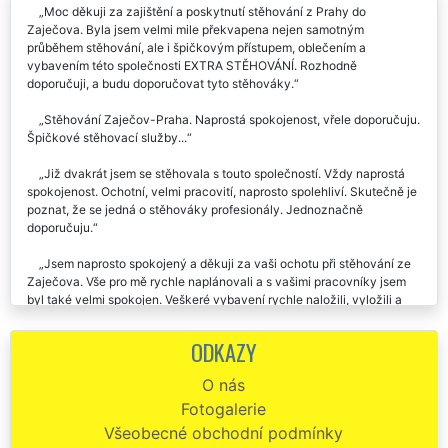
Moc děkuji za zajištění a poskytnutí stěhování z Prahy do
Zaječova. Byla jsem velmi mile překvapena nejen samotným
průběhem stěhování, ale i špičkovým přístupem, oblečením a
vybavením této společnosti EXTRA STĚHOVÁNÍ. Rozhodně
doporučuji, a budu doporučovat tyto stěhováky.
Stěhování Zaječov-Praha. Naprostá spokojenost, vřele doporučuju.
Špičkové stěhovací služby...
Již dvakrát jsem se stěhovala s touto společností. Vždy naprostá
spokojenost. Ochotní, velmi pracovití, naprosto spolehliví. Skutečně je
poznat, že se jedná o stěhováky profesionály. Jednoznačně
doporučuju.
Jsem naprosto spokojený a děkuji za vaši ochotu při stěhování ze
Zaječova. Vše pro mě rychle naplánovali a s vašimi pracovníky jsem
byl také velmi spokojen. Veškeré vybavení rychle naložili, vyložili a
ještě mě dovezli zpět k mému autu. Moc děkuji.
ODKAZY
Děkuji za profesionální přístup a velkou pomoc. Stěhování ze
Zaječova do Prahy proběhlo hladce a cena byla více než příznivá.
O nás
Mohu jen doporučit.
Fotogalerie